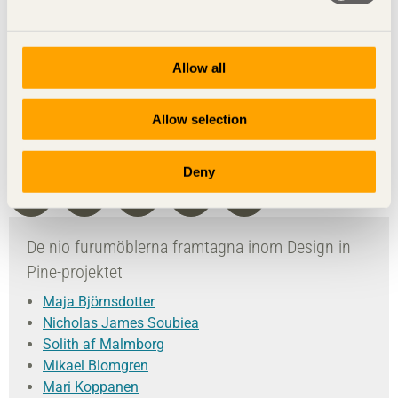
Allow all
Allow selection
Foto Magnus Glans
Dela denna sida:
Deny
De nio furumöblerna framtagna inom Design in
Pine-projektet
Maja Björnsdotter
Nicholas James Soubiea
Solith af Malmborg
Mikael Blomgren
Mari Koppanen