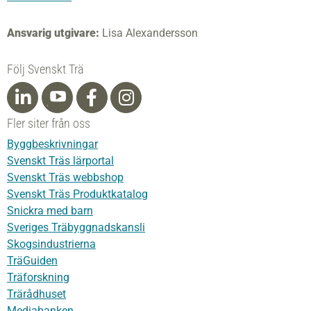
Ansvarig utgivare:
Lisa Alexandersson
Följ Svenskt Trä
Fler siter från oss
Byggbeskrivningar
Svenskt Träs lärportal
Svenskt Träs webbshop
Svenskt Träs Produktkatalog
Snickra med barn
Sveriges Träbyggnadskansli
Skogsindustrierna
TräGuiden
Träforskning
Trärådhuset
Mediabanken