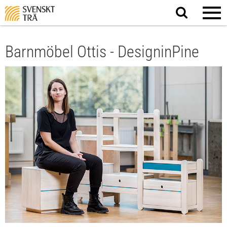
Sök
på
webbplatsen
Barnmöbel Ottis - DesigninPine