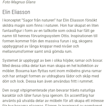
Foto Magnus Glans
Elin Eliasson
I konceptet ”Sagor från naturen” har Elin Eliasson försökt
skildra magin som finns i naturen. Hon har skapat en liten
fantasifigur i form av en tallkotte som också har fått ge
namn till hennes förvaringssystem Ottis. Inspirationen till
formen kommer från den massiva furun i sig, skogens
uppbyggnad av långa kroppar med nivåer och
mellanrumsformer samt små gömda rum.
Systemet är uppbyggt av ben i olika höjder, ramar och boxar.
Med dessa olika delar kan man skapa en hel kollektion av
möbler. Boxarna kan flyttas runt inom möbelns givna ramar
och har antagit formen av utdragbara lådor och skåp med
dörr och lock. Dessa kan även användas fritt i rummet.
Den svagt vitpigmenterade ytan bevarar träets naturliga
karaktär och låter furun lysa igenom. En accentfärg har
använts på utvalda delar av möbeln för att skapa ett intresse
för hur boxarna placeras. Färgen är inspirerad av norrskenet