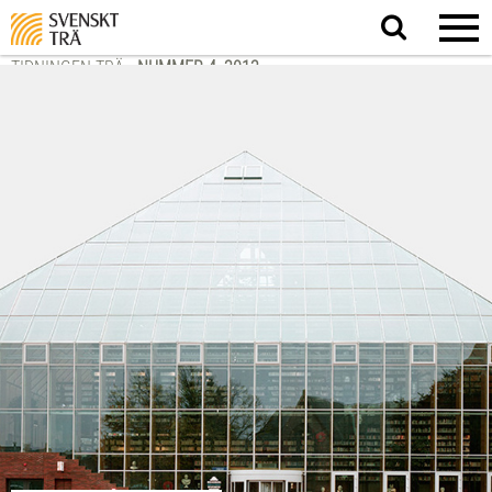
Sök
på
webbplatsen
TIDNINGEN TRÄ
-
NUMMER 4, 2012