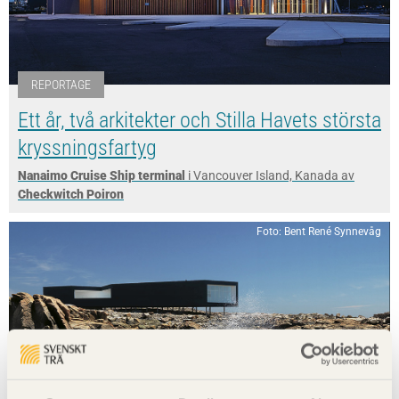
REPORTAGE
Ett år, två arkitekter och Stilla Havets största
kryssningsfartyg
Nanaimo Cruise Ship terminal
i Vancouver Island, Kanada av
Checkwitch Poiron
Foto: Bent René Synnevåg