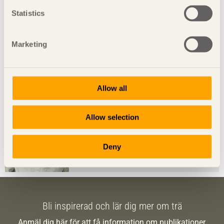
Statistics
TRÄ MÖTER
Marketing
»Vi arkitekter måste lära oss bygga giftfritt
& miljövänligt.«
Daniel Fagerberg
Urban Future Organization
Allow all
KRÖNIKAN
Allow selection
Drömmen om ett bankpalats i trä
Rahel Belatchew Lerdell,
arkitekt MSA/SAR,
Deny
DESA
Bli inspirerad och lär dig mer om trä
Anmäl dig här för att få information om publikationer,