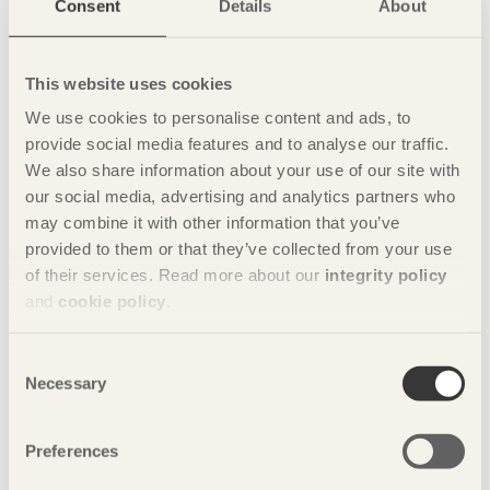
Consent
Details
About
REPORTAGE
This website uses cookies
We use cookies to personalise content and ads, to
Fyra ateljéer vitaliserar ölivet
provide social media features and to analyse our traffic.
Fogo Island Studios
i Newfoundland, Kanada av
Todd Saunders
We also share information about your use of our site with
our social media, advertising and analytics partners who
TIDNINGEN
may combine it with other information that you’ve
provided to them or that they’ve collected from your use
Läs nummer 4, 2012 i pdf
of their services. Read more about our
integrity policy
Prenumerera gratis
and
cookie policy
.
Se alla nummer
Consent
Necessary
Selection
LEDAREN
Bygg för framtiden
Preferences
Mikael Eliasson
Direktör, Svenskt Trä