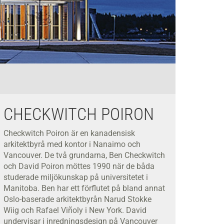
Idén till d
CHECKWITCH POIRON
Checkwitch Poiron är en kanadensisk
arkitektbyrå med kontor i Nanaimo och
Vancouver. De två grundarna, Ben Checkwitch
och David Poiron möttes 1990 när de båda
studerade miljökunskap på universitetet i
Manitoba. Ben har ett förflutet på bland annat
Oslo-baserade arkitektbyrån Narud Stokke
Wiig och Rafael Viñoly i New York. David
undervisar i inredningsdesign på Vancouver