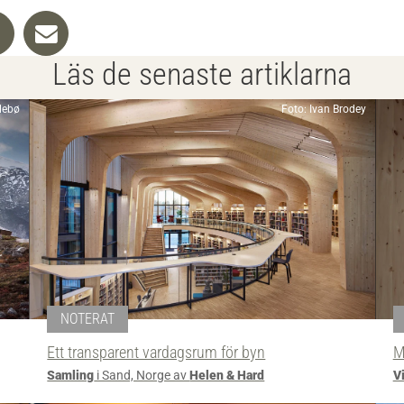
Läs de senaste artiklarna
llebø
Foto: Ivan Brodey
NOTERAT
Ett transparent vardagsrum för byn
M
Samling
i Sand, Norge av
Helen & Hard
Vi