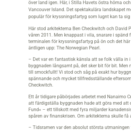
över land igen. Här, i Stilla Havets östra hörna o
Vancouver Island. Det spektakulära landskapet med
populär för kryssningsfartyg som lugnt kan ta si
Här stod arkitekterna Ben Checkwitch och David Poi
våren 2011. Men knappast i vila, snarare i spänd
terminalen för kryssningsfartyg på ön och det här 
äntligen upp: The Norwegian Pearl.
– Det var en fantastisk känsla att se folk välla i
byggnaden långsamt på, det sker bit för bit. Men
till smockfullt! Vi stod och såg på exakt hur byg
spännande och mycket tillfredsställande eftersom
Checkwitch.
Ett år tidigare påbörjades arbetet med Nanaimo C
att färdigställa byggnaden hade att göra med att 
Fund« – ett tillskott med fyra mil­jarder kanadensis
spåren av finanskrisen. Om arkitekterna skulle få 
– Tidsramen var den absolut största utmaningen f