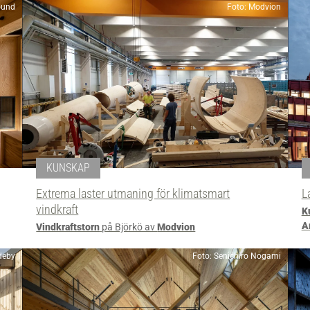
ound
Foto: Modvion
KUNSKAP
Extrema laster utmaning för klimatsmart
L
vindkraft
K
A
Vindkraftstorn
på Björkö av
Modvion
deby
Foto: Senichiro Nogami