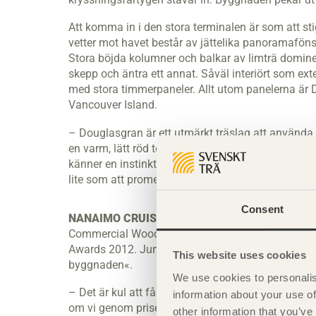
Att komma in i den stora terminalen är som att st
vetter mot havet består av jättelika panoramaföns
Stora böjda kolumner och balkar av limträ dominer
skepp och äntra ett annat. Såväl interiört som ex
med stora timmerpaneler. Allt utom panelerna är 
Vancouver Island.
– Douglasgran är ett utmärkt träslag att använda ti
en varm, lätt röd ton som vi tyckte passade. Det va
känner en instinktivt positiv känsla till material
lite som att promenera i en stor vagga. Man ska
Consent
NANAIMO CRUISE SHIP TERMINAL
har givit ark
Commercial Wood Design« som delades ut av av 
Awards 2012. Juryn upp­skattade »kopplingen mellan
This website uses cookies
byggnaden«.
We use cookies to personalis
– Det är kul att få ett erkännande. Vi är ett ungt
information about your use of
om vi genom priset får möjlighet att främja använ
other information that you’ve