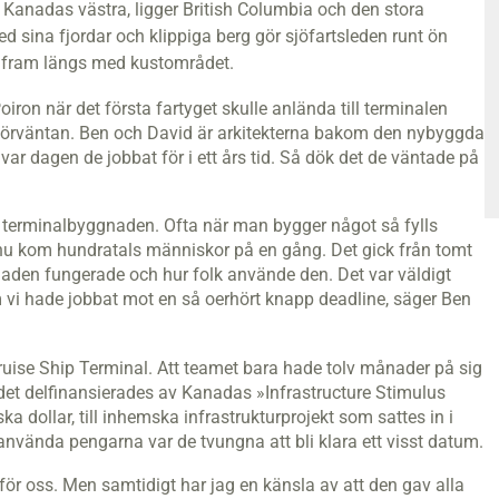
ch Kanadas västra, ligger British Columbia och den stora
 sina fjordar och klippiga berg gör sjöfartsleden runt ön
g fram längs med kustområdet.
ron när det första fartyget skulle anlända till terminalen
 förväntan. Ben och David är arkitekterna bakom den nybyggda
var dagen de jobbat för i ett års tid. Så dök det de väntade på
n i terminalbyggnaden. Ofta när man bygger något så fylls
 nu kom hundratals människor på en gång. Det gick från tomt
gnaden fungerade och hur folk använde den. Det var väldigt
 vi hade jobbat mot en så oerhört knapp deadline, säger Ben
ruise Ship Terminal. Att teamet bara hade tolv månader på sig
det delfinansierades av Kanadas »Infrastructure Stimulus
ka dollar, till inhemska infrastrukturprojekt som sattes in i
använda pengarna var de tvungna att bli klara ett visst datum.
ör oss. Men samtidigt har jag en känsla av att den gav alla