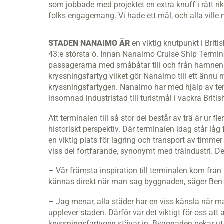
som jobbade med projektet en extra knuff i rätt r
folks engagemang. Vi hade ett mål, och alla ville
STADEN NANAIMO ÄR
en viktig knutpunkt i Brit
43:e största ö. Innan Nanaimo Cruise Ship Termi
passagerarna med småbåtar till och från hamnen.
kryssningsfartyg vilket gör Nanaimo till ett ännu m
kryssningsfartygen. Nanaimo har med hjälp av te
insomnad industristad till turistmål i vackra Briti
Att terminalen till så stor del består av trä är ur 
historiskt perspektiv. Där terminalen idag står låg 
en viktig plats för lagring och transport av timmer
viss del fortfarande, synonymt med träindustri. Det
– Vår främsta inspiration till terminalen kom från s
kännas direkt när man såg byggnaden, säger Ben 
– Jag menar, alla städer har en viss känsla när 
upplever staden. Därför var det viktigt för oss att
kryssningsfartygen stävar in. Byggnaden pekar ut m