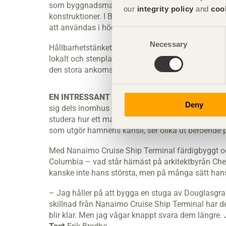
som byggnadsmaterial. Många börjar se fördelar
our
integrity policy
and
coo
konstruktioner. I British Columbia har till exempe
att användas i högre byggnader än förut. Det är e
Consent
Necessary
Selection
Hållbarhetstänket går som en röd tråd genom Nana
lokalt och stenplattorna i byggnaden värms upp a
den stora ankomsthallen.
EN INTRESSANT DETALJ
i terminalen är det »svä
Deny
sig dels inomhus och dels utomhus på andra sidan
studera hur ett materials utseende förändras när d
som utgör hamnens kansli, ser olika ut beroende p
Med Nanaimo Cruise Ship Terminal färdig­byggt och 
Columbia – vad står härnäst på arkitektbyrån Ch
kanske inte hans största, men på många sätt han
– Jag håller på att bygga en stuga av Douglasgran 
skillnad från Nanaimo Cruise Ship Terminal har det 
blir klar. Men jag vågar knappt svara dem längre. J