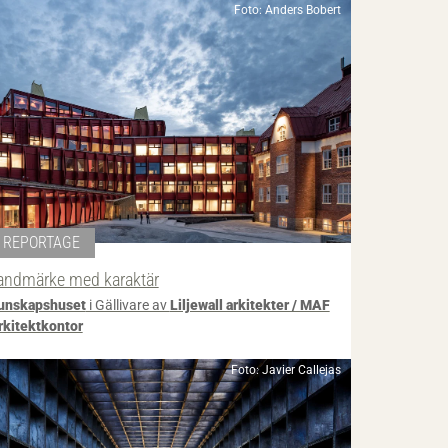
Foto: Anders Bobert
REPORTAGE
andmärke med karaktär
unskapshuset
i Gällivare av
Liljewall arkitekter / MAF
rkitektkontor
Foto: Javier Callejas