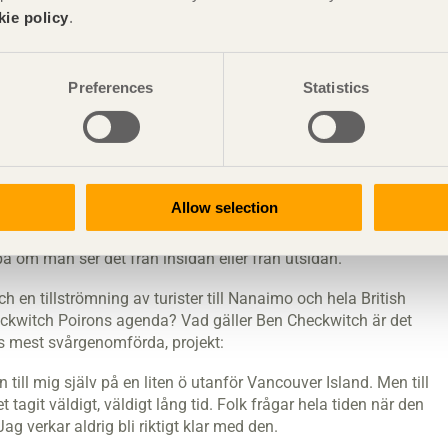
na med att använda det och dessutom i alltmer avancerade
kie policy
.
l byggreglerna ändrats och man tillåter idag träkonstruktioner
n spännande tid för materialet trä, säger Ben Checkwitch.
Preferences
Statistics
imo Cruise Ship Terminal. En stor del av träet är hämtat
v solen och släpper sedan ifrån sig värme under dagen ut i
vande kontoret« i trä. Hängandes uppe i luften befinner det
Allow selection
 av de stora panoramafönstren. Idén fick David Poiron av att
et sänks ner i vatten och ljuset bryts annorlunda. Kontoret,
å om man ser det från insidan eller från utsidan.
en tillströmning av turister till Nanaimo och hela British
eckwitch Poirons agenda? Vad gäller Ben Checkwitch är det
s mest svårgenomförda, projekt:
till mig själv på en liten ö utanför Vancouver Island. Men till
tagit väldigt, väldigt lång tid. Folk frågar hela tiden när den
ag verkar aldrig bli riktigt klar med den.