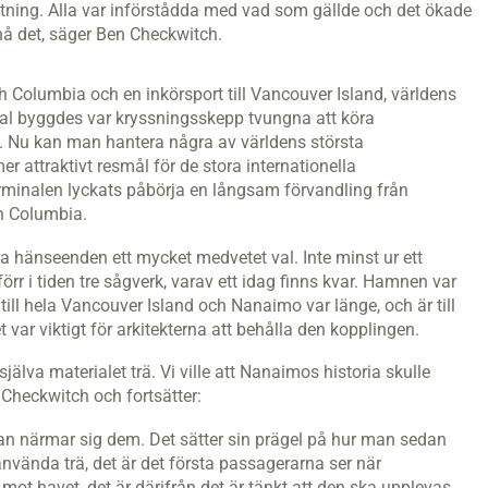
iktning. Alla var införstådda med vad som gällde och det ökade
 nå det, säger Ben Checkwitch.
ish Columbia och en inkörsport till Vancouver Island, världens
nal byggdes var kryssningsskepp tvungna att köra
 Nu kan man hantera några av världens största
er attraktivt resmål för de stora internationella
rminalen lyckats påbörja en långsam förvandling från
sh Columbia.
flera hänseenden ett mycket medvetet val. Inte minst ur ett
förr i tiden tre sågverk, varav ett idag finns kvar. Hamnen var
 till hela Vancouver Island och Nanaimo var länge, och är till
 var viktigt för arkitekterna att behålla den kopplingen.
jälva materialet trä. Vi ville att Nanaimos historia skulle
Checkwitch och fortsätter:
man närmar sig dem. Det sätter sin prägel på hur man sedan
 använda trä, det är det första passagerarna ser när
ot havet, det är därifrån det är tänkt att den ska upplevas.