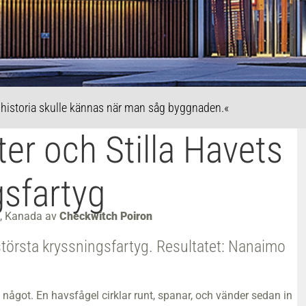
s historia skulle kännas när man såg byggnaden.«
kter och Stilla Havets
gsfartyg
d, Kanada av
Checkwitch Poiron
s största kryssningsfartyg. Resultatet: Nanaimo
å något. En havsfågel cirklar runt, spanar, och vänder sedan in