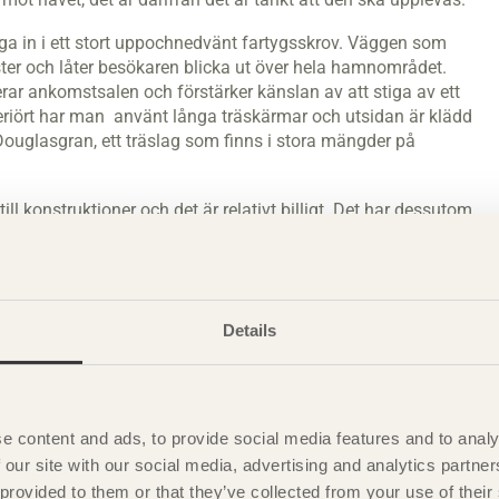
iga in i ett stort uppochnedvänt fartygsskrov. Väggen som
ter och låter besökaren blicka ut över hela hamnområdet.
ar ankomstsalen och förstärker känslan av att stiga av ett
teriört har man använt långa träskärmar och utsidan är klädd
Douglasgran, ett träslag som finns i stora mängder på
ll konstruktioner och det är relativt billigt. Det har dessutom
r förresten ännu en anledning till att vi använde trä. De flesta
et, man känner sig trygg. Att gå genom terminalen ska kännas
 känna sig välkommen, säger Ben Checkwitch.
Details
itektbyrån en handfull utmärkelser, bland annat »Best
organisationen Canadian Wood Council vid Wood Design
 nutid och dåtid i den attraktiva, luftiga och ärliga
e content and ads, to provide social media features and to analy
 företag som behöver exponering. Dessutom är det fantastiskt
 our site with our social media, advertising and analytics partn
dandet av trä. Jag märker en renässans i branschen för trä
 provided to them or that they’ve collected from your use of the