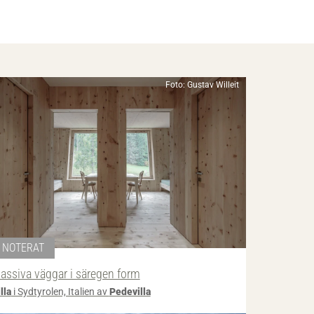
Foto: Gustav Willeit
NOTERAT
assiva väggar i säregen form
lla
i Sydtyrolen, Italien av
Pedevilla