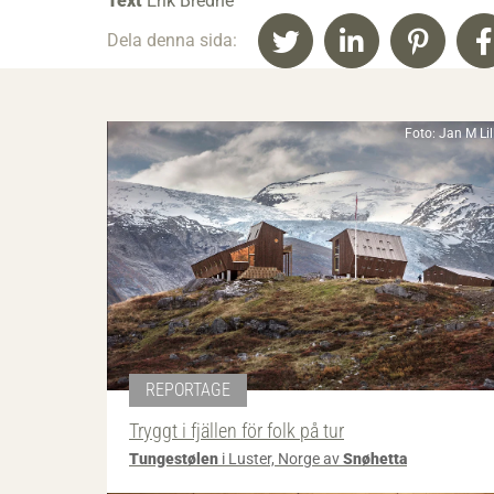
Text
Erik Bredhe
Dela denna sida:
Foto: Jan M Li
REPORTAGE
Tryggt i fjällen för folk på tur
Tungestølen
i Luster, Norge av
Snøhetta