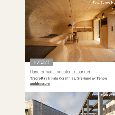
Foto: Spyros H
NOTERAT
Handformade moduler skapar rum
Trägrotta
i Trikala Korinthias, Grekland av
Tenon
architecture
Foto: David Vall