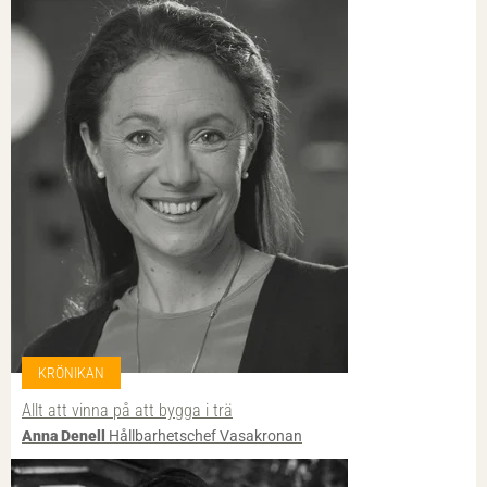
KRÖNIKAN
Allt att vinna på att bygga i trä
Anna Denell
Hållbarhetschef Vasakronan