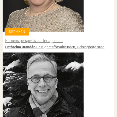
KRÖNIKAN
Barnens perspektiv sätter agendan
Catharina Brandén
Fastighetsförvaltningen, Helsingborg stad