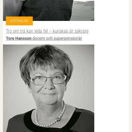
KRÖNIKAN
Tro om trä kan leda fel – kunskap är säkrare
Tore Hansson
docent och superpensionär