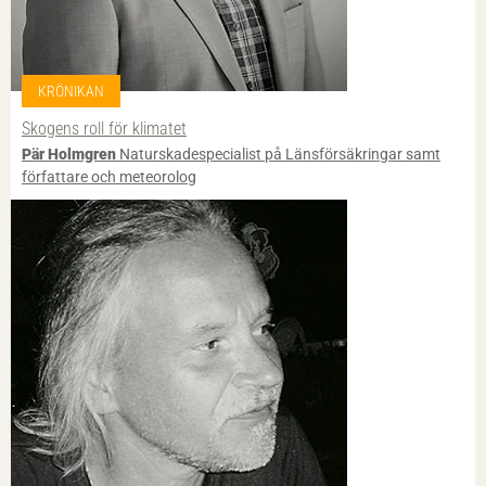
KRÖNIKAN
Skogens roll för klimatet
Pär Holmgren
Naturskadespecialist på Länsförsäkringar samt
författare och meteorolog