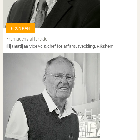
KRÖNIKAN
Framtidens affärsidé
Ilija Batljan
Vice vd & chef för affärsutveckling, Rikshem