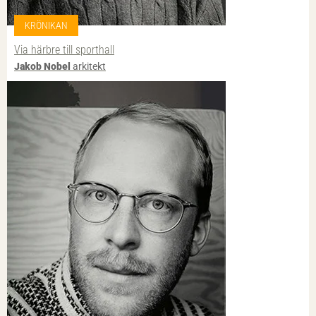
KRÖNIKAN
Via härbre till sporthall
Jakob Nobel
arkitekt