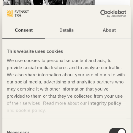
Consent
Details
About
This website uses cookies
We use cookies to personalise content and ads, to
KRÖNIKAN
provide social media features and to analyse our traffic.
Hållbarhet börjar i det lokala
We also share information about your use of our site with
Ola Malm
Arkitektbolaget
our social media, advertising and analytics partners who
may combine it with other information that you’ve
provided to them or that they’ve collected from your use
of their services. Read more about our
integrity policy
and
cookie policy
.
Consent
Necessary