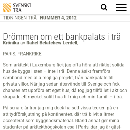
Sök
på
webbplatsen
TIDNINGEN TRÄ -
NUMMER 4, 2012
Drömmen om ett bankpalats i trä
Krönika
av
Rahel Belatchew Lerdell,
PARIS, FRANKRIKE
Som arkitekt i Luxemburg fick jag ofta höra att riktigt solida
hus de byggs i sten – inte i trä. Denna åsikt framförs i
samband med alla möjliga projekt, från bankpalats till
privata villor. När jag sedan återvände till Sverige och fick
chansen att uppföra ett eget hus, då tog jag tillfället i akt och
skapade ett mycket solitt hus till mig och min familj – i trä.
På senare år tror jag mig dock ha sett vissa tecken på en
attitydförskjutning på kontinenten, där trä blivit alltmer
accepterat som byggnadsmaterial. Bland annat ger mina
studenter på arkitekthögskolan esa i Paris, där jag är gäst-