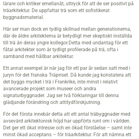
lärare och kritiker emellanåt, uttryck för att de ser positivt på
träarkitektur. De uppfattar trä som ett sofistikerat
byggnadsmaterial.
Här ser man dock en tydlig skillnad mellan generationerna,
där de äldre arkitekterna är betydligt mer skeptiskt inställda
till trä än deras yngre kollegor.Detta med undantag för ett
fåtal arkitekter som är tydligt profilerade på trä, ofta i
samband med hållbar arkitektur.
Ett annat exempel är när jag för ett par år sedan satt med i
juryn för det franska Träpriset. Då kunde jag konstatera att
det byggs mycket i trä i Frankrike, inte minst i relativt
avancerade projekt som museer och andra
signaturbyggnader. Jag ser två förklaringar till denna
glädjande förändring och attitydförskjutning.
För det första innebär detta att ett antal träbyggnader med
avsevärd arkitektonisk höjd har uppförts runt om i världen.
Det ger ett ökat intresse och en ökad förståelse – samt inte
minst ökad acceptans – för träarkitektur. För att nämna ett