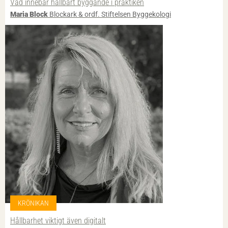
Vad innebär hållbart byggande i praktiken
Maria Block
Blockark & ordf. Stiftelsen Byggekologi
KRÖNIKAN
Hållbarhet viktigt även digitalt