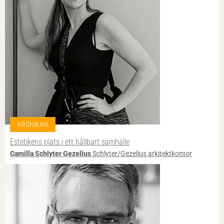
KRÖNIKAN
Estetikens plats i ett hållbart samhälle
Camilla Schlyter Gezelius
Schlyter/Gezelius arkitektkontor