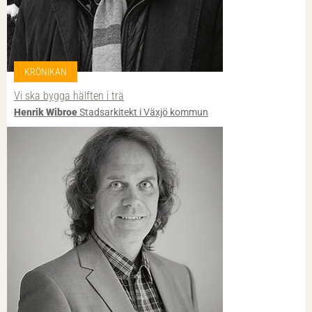
KRÖNIKAN
Vi ska bygga hälften i trä
Henrik Wibroe
Stadsarkitekt i Växjö kommun