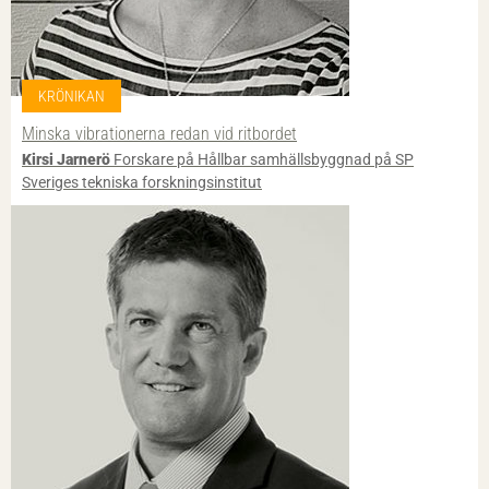
KRÖNIKAN
Minska vibrationerna redan vid ritbordet
Kirsi Jarnerö
Forskare på Hållbar samhällsbyggnad på SP
Sveriges tekniska forskningsinstitut