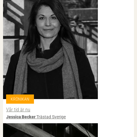
KRÖNIKAN
Vår tid är nu
Jessica Becker
Trästad Sverige