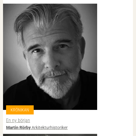
KRÖNIKAN
En ny början
Martin Rörby
Arkitekturhistoriker