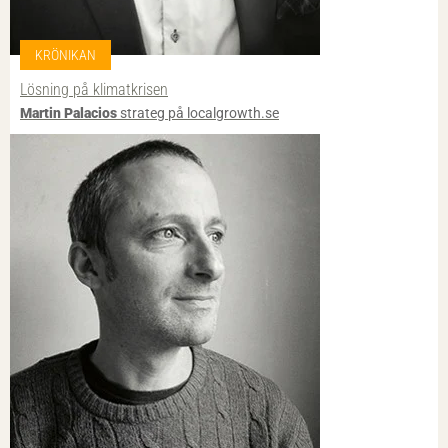
KRÖNIKAN
Lösning på klimatkrisen
Martin Palacios
strateg på localgrowth.se