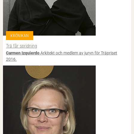
KRÖNIKAN
Trä får spridning
Carmen Izquierdo
Arkitekt och medlem av juryn för Träpriset
2016.