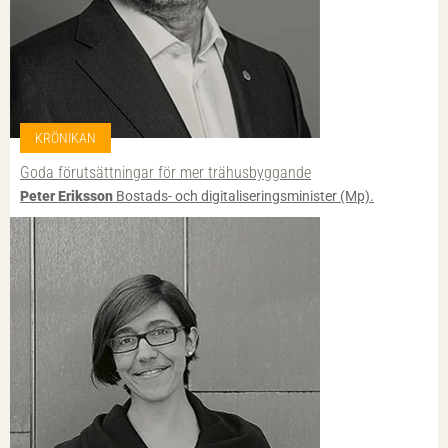
KRÖNIKAN
Goda förutsättningar för mer trähusbyggande
Peter Eriksson
Bostads- och digitaliseringsminister (Mp).