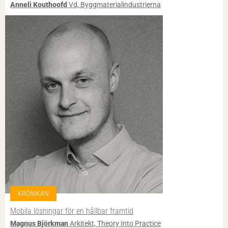
Anneli Kouthoofd
Vd, Byggmaterialindustrierna
KRÖNIKAN
Mobila lösningar för en hållbar framtid
Magnus Björkman
Arkitekt, Theory Into Practice