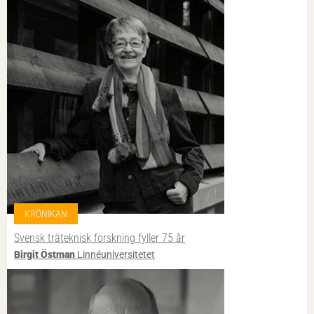
KRÖNIKAN
Svensk träteknisk forskning fyller 75 år
Birgit Östman
Linnéuniversitetet