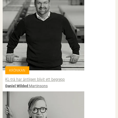
KRÖNIKAN
KL-trä har äntligen blivit ett begrepp
Daniel Wilded
Martinsons