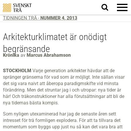
Sök
på
webbplatsen
TIDNINGEN TRÄ -
NUMMER 4, 2013
Arkitektur­klimatet är onödigt
begränsande
Krönika
av
Marcus Abrahamson
STOCKHOLM
Varje generation arkitekter hävdar att de
spränger gränserna för vad som är möjligt. Inte sällan visar
det sig vara naivt att åberopa paradigmskifte vid minsta
förändring. Men det struntar jag i och utropar: nya tider är
här! Och träkonstruktioner har alla förutsättningar att bli de
nya tidernas bästa kompis.
Som nyligen utexaminerad har jag de senaste åren sett
intresset för trä formligen explodera. För att ta tillvara det
momentum som byggs upp just nu så kan det vara bra att