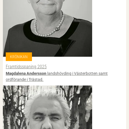
KRÖNIKAN
Framtidsspaning 2025
Magdalena Andersson
landshövding i Västerbotten samt
ordförande i Trästad.