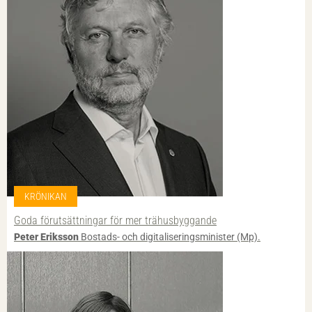
KRÖNIKAN
Goda förutsättningar för mer trähusbyggande
Peter Eriksson
Bostads- och digitaliseringsminister (Mp).