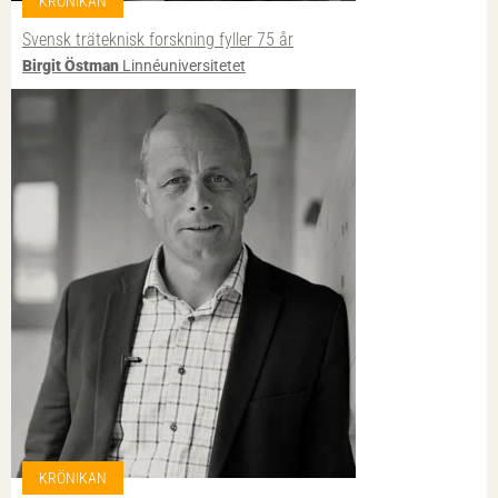
KRÖNIKAN
Svensk träteknisk forskning fyller 75 år
Birgit Östman
Linnéuniversitetet
KRÖNIKAN