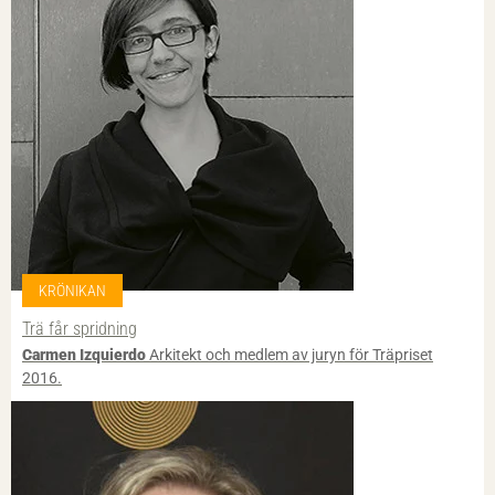
KRÖNIKAN
Trä får spridning
Carmen Izquierdo
Arkitekt och medlem av juryn för Träpriset
2016.