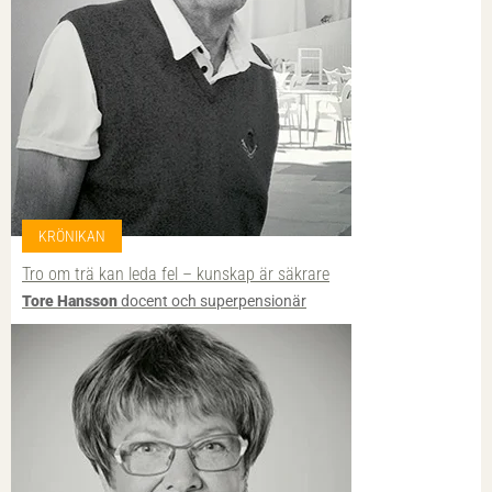
KRÖNIKAN
Tro om trä kan leda fel – kunskap är säkrare
Tore Hansson
docent och superpensionär