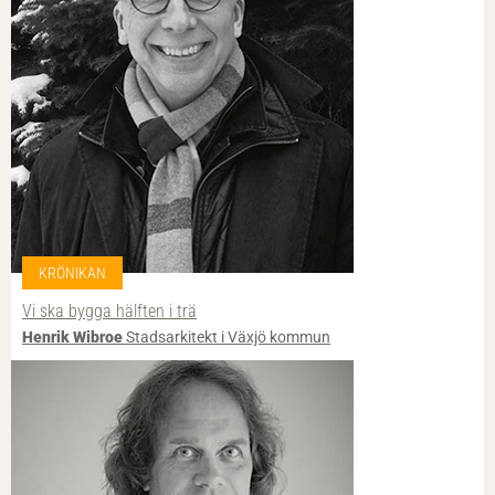
KRÖNIKAN
Vi ska bygga hälften i trä
Henrik Wibroe
Stadsarkitekt i Växjö kommun