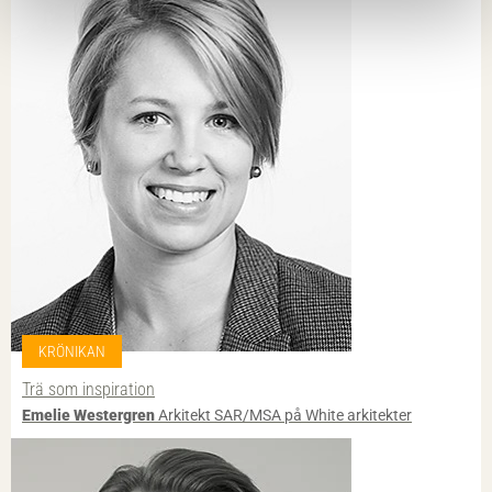
KRÖNIKAN
Trä som inspiration
Emelie Westergren
Arkitekt SAR/MSA på White arkitekter