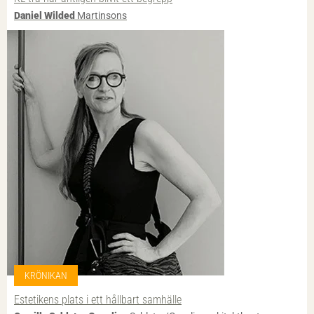
Daniel Wilded
Martinsons
KRÖNIKAN
Estetikens plats i ett hållbart samhälle