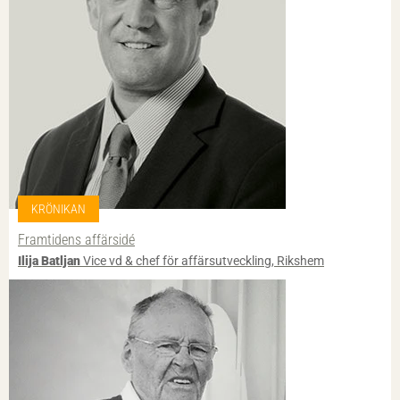
KRÖNIKAN
Framtidens affärsidé
Ilija Batljan
Vice vd & chef för affärsutveckling, Rikshem