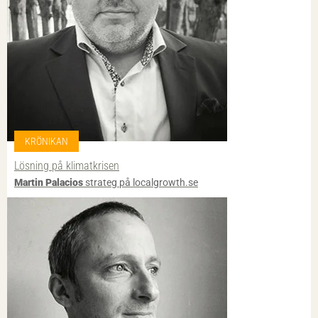
KRÖNIKAN
Lösning på klimatkrisen
Martin Palacios
strateg på localgrowth.se