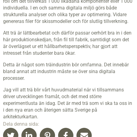
roll om det tillverkas 1 000 likadana komponenter eller 1 000
individuella. I en och samma digitala miljö görs både
strukturella analyser och olika typer av optimering. Vidare
genereras filer för skissmodeller och för slutlig tillverkning.
Att trä är lättbearbetat och därför passar oerhört bra in i den
här produktionskedjan, från fil till fabrik, samtidigt som det
är överlägset ur ett hållbarhetsperspektiv, har gjort att
intresset från studenter bara ökar.
Detta är något som träindustrin bör omfamna. Det innebär
bland annat att industrin måste se över sina digitala
processer.
Jag vill att trä blir vårt huvudmaterial när vi tillsammans
driver utvecklingen framåt, och det med större
experimentlusta än idag. Det är med trä som vi ska ta oss in
i den nya eran och återigen sätta Sverige på
arkitekturkartan.
Dela denna sida: