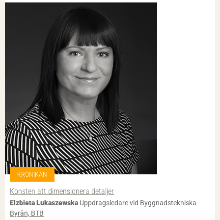
KRÖNIKAN
Konsten att dimensionera detaljer
Elzbieta Lukaszewska
Uppdragsledare vid Byggnadstekniska
Byrån, BTB