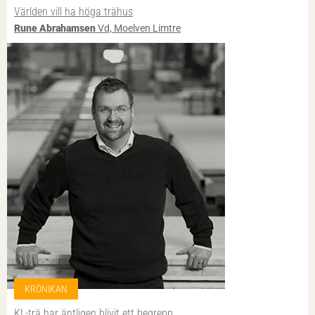
Världen vill ha höga trähus
Rune Abrahamsen
Vd, Moelven Limtre
KRÖNIKAN
KL-trä har äntligen blivit ett begrepp