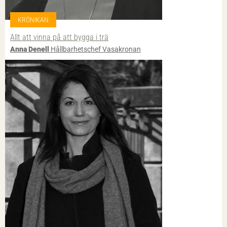
KRÖNIKAN
Allt att vinna på att bygga i trä
Anna Denell
Hållbarhetschef Vasakronan