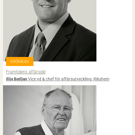
KRÖNIKAN
Framtidens affärsidé
Ilija Batljan
Vice vd & chef för affärsutveckling, Rikshem