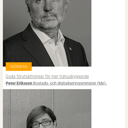
KRÖNIKAN
Goda förutsättningar för mer trähusbyggande
Peter Eriksson
Bostads- och digitaliseringsminister (Mp).