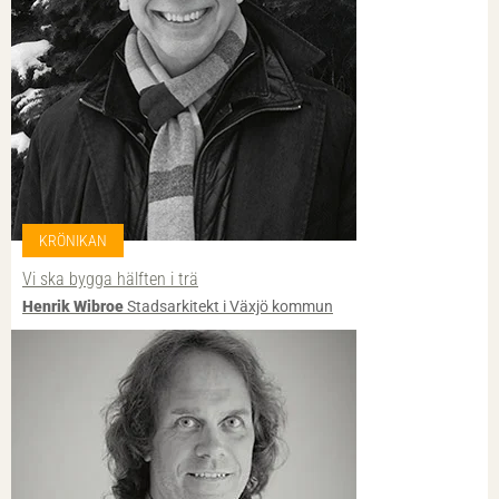
KRÖNIKAN
Vi ska bygga hälften i trä
Henrik Wibroe
Stadsarkitekt i Växjö kommun