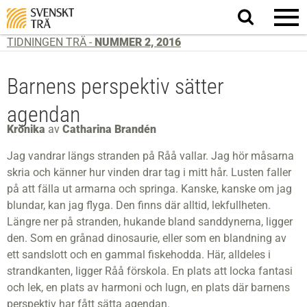
Sök
på
webbplatsen
TIDNINGEN TRÄ -
NUMMER 2, 2016
Barnens perspektiv sätter
agendan
Krönika
av
Catharina Brandén
Jag vandrar längs stranden på Råå vallar. Jag hör måsarna
skria och känner hur vinden drar tag i mitt hår. Lusten faller
på att fälla ut armarna och springa. Kanske, kanske om jag
blundar, kan jag flyga. Den finns där alltid, lekfullheten.
Längre ner på stranden, hukande bland sanddynerna, ligger
den. Som en grånad dinosaurie, eller som en blandning av
ett sandslott och en gammal fiskehodda. Här, alldeles i
strandkanten, ligger Råå förskola. En plats att locka fantasi
och lek, en plats av harmoni och lugn, en plats där barnens
perspektiv har fått sätta agendan.