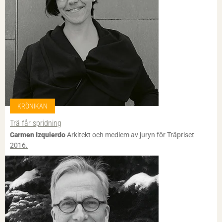
KRÖNIKAN
Trä får spridning
Carmen Izquierdo
Arkitekt och medlem av juryn för Träpriset
2016.