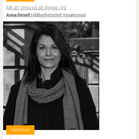
Allt att vinna på att bygga i trä
Anna Denell
Hållbarhetschef Vasakronan
KRÖNIKAN