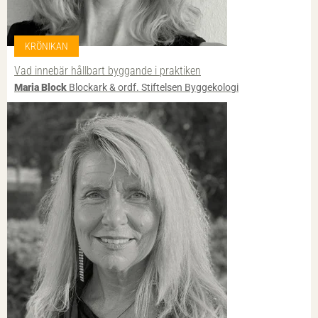
KRÖNIKAN
Vad innebär hållbart byggande i praktiken
Maria Block
Blockark & ordf. Stiftelsen Byggekologi