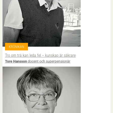
KRÖNIKAN
Tro om trä kan leda fel – kunskap är säkrare
Tore Hansson
docent och superpensionär