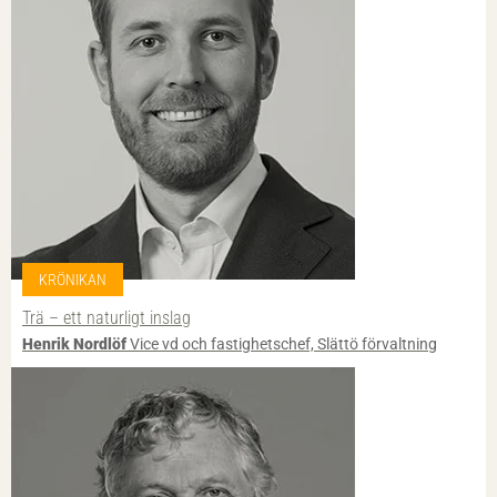
KRÖNIKAN
Trä – ett naturligt inslag
Henrik Nordlöf
Vice vd och fastighetschef, Slättö förvaltning