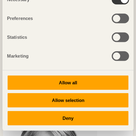
Selection
Preferences
Statistics
Marketing
Allow all
KRÖNIKAN
Världens största showroom för träbyggnation
Allow selection
Anna Tenje
Ordförande i kommunstyrelsen, Växjö kommun
Deny