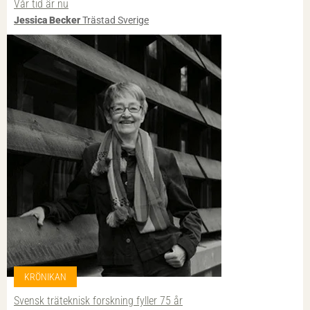
Vår tid är nu
Jessica Becker
Trästad Sverige
KRÖNIKAN
Svensk träteknisk forskning fyller 75 år