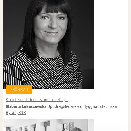
KRÖNIKAN
Konsten att dimensionera detaljer
Elzbieta Lukaszewska
Uppdragsledare vid Byggnadstekniska
Byrån, BTB