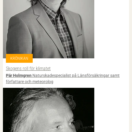
KRÖNIKAN
Skogens roll för klimatet
Pär Holmgren
Naturskadespecialist på Länsförsäkringar samt
författare och meteorolog