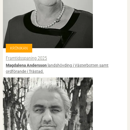
KRÖNIKAN
Framtidsspaning 2025
Magdalena Andersson
landshövding i Västerbotten samt
ordförande i Trästad.