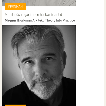
KRÖNIKAN
Mobila lösningar för en hållbar framtid
Magnus Björkman
Arkitekt, Theory Into Practice