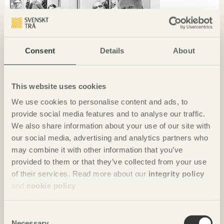
Consent
Details
About
This website uses cookies
We use cookies to personalise content and ads, to
provide social media features and to analyse our traffic.
We also share information about your use of our site with
our social media, advertising and analytics partners who
may combine it with other information that you’ve
KRÖNIKAN
provided to them or that they’ve collected from your use
Hållbarhet börjar i det lokala
of their services. Read more about our
integrity policy
Ola Malm
Arkitektbolaget
and
cookie policy
.
Consent
Necessary