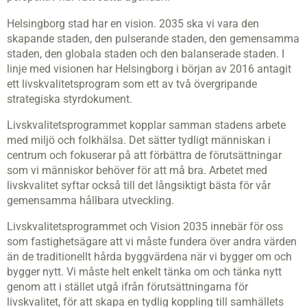
Helsingborg stad har en vision. 2035 ska vi vara den
skapande staden, den pulserande staden, den gemensamma
staden, den globala staden och den balanserade staden. I
linje med visionen har Helsingborg i början av 2016 antagit
ett livskvalitetsprogram som ett av två övergripande
strategiska styrdokument.
Livskvalitetsprogrammet kopplar samman stadens arbete
med miljö och folkhälsa. Det sätter tydligt människan i
centrum och fokuserar på att förbättra de förutsättningar
som vi människor behöver för att må bra. Arbetet med
livskvalitet syftar också till det långsiktigt bästa för vår
gemensamma hållbara utveckling.
Livskvalitetsprogrammet och Vision 2035 innebär för oss
som fastighetsägare att vi måste fundera över andra värden
än de traditionellt hårda byggvärdena när vi bygger om och
bygger nytt. Vi måste helt enkelt tänka om och tänka nytt
genom att i stället utgå ifrån förutsättningarna för
livskvalitet, för att skapa en tydlig koppling till samhällets