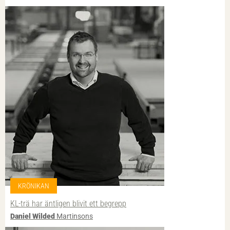
KRÖNIKAN
KL-trä har äntligen blivit ett begrepp
Daniel Wilded
Martinsons