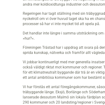
andra mer koldioxidtunga industrier och dessutom
Regeringen har tagit ställning med sin träbyggnads
nyckelroll om vi över huvud taget ska ha en cha
processer så har vi inte mycket tid att spela på.
Det handlar inte längre i samma utsträckning om at
»hur?«.
Föreningen Trästad har i uppdrag att svara på de
sprida kunskap, nätverka och framför allt vägleda
Vi jobbar kontinuerligt med mer generella insats
också väldigt riktat mot kommuner och regioner. Ti
för ett klimatneutralt byggande där trä är en viktig
ett antal ambitiösa kommuner som har bestämt sig
Vi har förstås ett antal föregångskommuner, såso
träbyggande länge. Eksjö, Borlänge och Söderhamn
lanserade dessutom Malmö sin lokala färdplan som 
290 kommuner och 20 landsting/regioner i Sverig