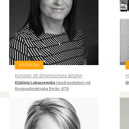
KRÖNIKAN
Konsten att dimensionera detaljer
H
Elzbieta Lukaszewska
Uppdragsledare vid
O
Byggnadstekniska Byrån, BTB