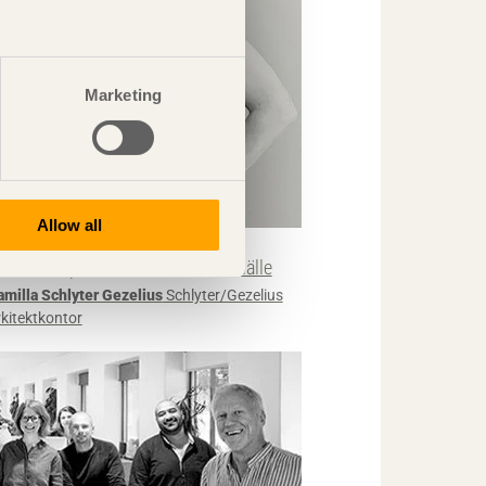
Marketing
Allow all
KRÖNIKAN
stetikens plats i ett hållbart samhälle
amilla Schlyter Gezelius
Schlyter/Gezelius
rkitektkontor