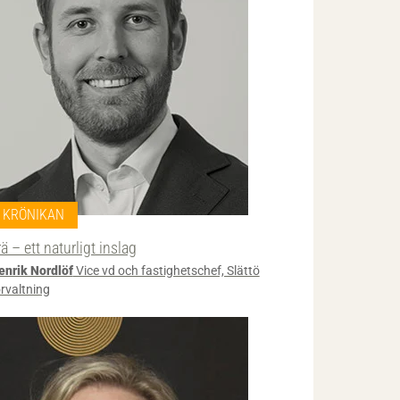
KRÖNIKAN
rä – ett naturligt inslag
enrik Nordlöf
Vice vd och fastighetschef, Slättö
örvaltning