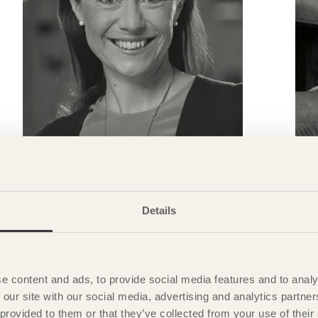
KRÖNIKAN
Allt att vinna på att bygga i trä
S
Anna Denell
Hållbarhetschef Vasakronan
B
Details
e content and ads, to provide social media features and to analy
 our site with our social media, advertising and analytics partn
 provided to them or that they’ve collected from your use of the