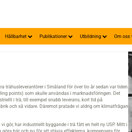
Hållbarhet
Publikationer
Utbildning
Om oss
a trähusleverantörer i Småland för över tio år sedan var tiden
lling points) som skulle användas i marknadsföringen. Det
ellt i trä, till exempel snabb leverans, kort tid på
brik och så vidare. Däremot pratade vi aldrig om klimatfrågan
 vi gör, har industriellt byggande i trä fått en helt ny USP. Mitt i
an göra här och nu för att stävja effekterna, kompensera för