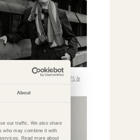
KRÖNIKAN
vensk träteknisk forskning fyller 75 år
irgit Östman
Linnéuniversitetet
About
se our traffic. We also share
ers who may combine it with
ir services. Read more about