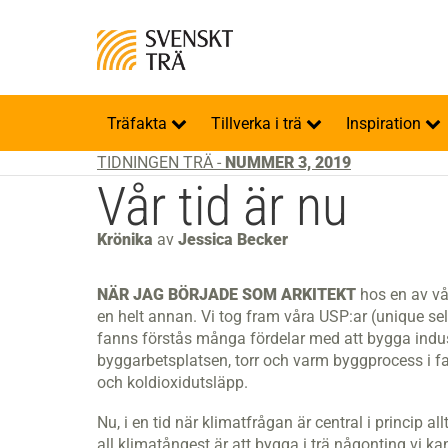
Träfakta
Tillverka i trä
Inspiration
TIDNINGEN TRÄ -
NUMMER 3, 2019
Vår tid är nu
Krönika
av
Jessica Becker
NÄR JAG BÖRJADE SOM ARKITEKT
hos en av vår
en helt annan. Vi tog fram våra USP:ar (unique se
fanns förstås många fördelar med att bygga industri
byggarbetsplatsen, torr och varm byggprocess i fa
och koldioxid­utsläpp.
Nu, i en tid när klimatfrågan är central i princip allt
all klimatångest är att bygga i trä någonting vi k