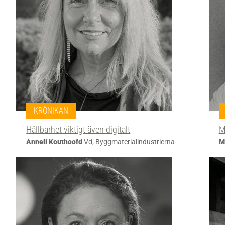
KRÖNIKAN
Hållbarhet viktigt även digitalt
M
Anneli Kouthoofd
Vd, Byggmaterialindustrierna
M