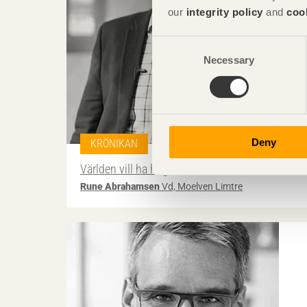
our
integrity policy
and
coo
Consent
Necessary
Selection
Deny
KRÖNIKAN
Världen vill ha höga trähus
Rune Abrahamsen
Vd, Moelven Limtre