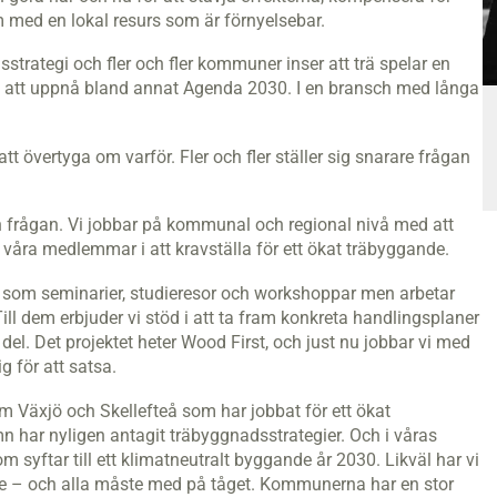
 med en lokal resurs som är förnyelsebar.
strategi och fler och fler kommuner inser att trä spelar en
ns att uppnå bland annat Agenda 2030. I en bransch med långa
t övertyga om varför. Fler och fler ställer sig snarare frågan
n frågan. Vi jobbar på kommunal och regional nivå med att
 våra medlemmar i att kravställa för ett ökat träbyggande.
er som seminarier, studieresor och workshoppar men arbetar
ll dem erbjuder vi stöd i att ta fram konkreta handlingsplaner
 del. Det projektet heter Wood First, och just nu jobbar vi med
 för att satsa.
m Växjö och Skellefteå som har jobbat för ett ökat
 har nyligen antagit träbyggnadsstrategier. Och i våras
syftar till ett klimatneutralt byggande år 2030. Likväl har vi
e – och alla måste med på tåget. Kommunerna har en stor