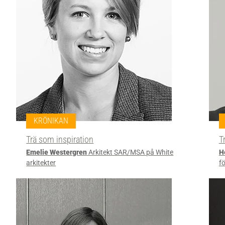
KRÖNIKAN
Trä som inspiration
T
Emelie Westergren
Arkitekt SAR/MSA på White
H
arkitekter
f