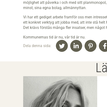
möjlighet att påverka i och med sitt planmonopol
minst, sina egna bolag, allmännyttan.
Vi har ett gediget arbete framför oss men intresset
ett konkret verktyg att jobba med, att inte stå he
Det krävs förstås många fler insatser, men något h
Kommunernas tid är nu, vår tid är nu.
Dela denna sida:
Lä