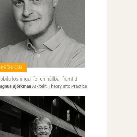
KRÖNIKAN
obila lösningar för en hållbar framtid
agnus Björkman
Arkitekt, Theory Into Practice