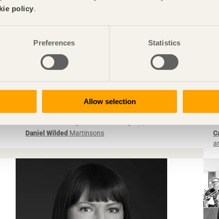
kie policy
.
Preferences
Statistics
Allow selection
KRÖNIKAN
KL-trä har äntligen blivit ett begrepp
E
Daniel Wilded
Martinsons
C
a