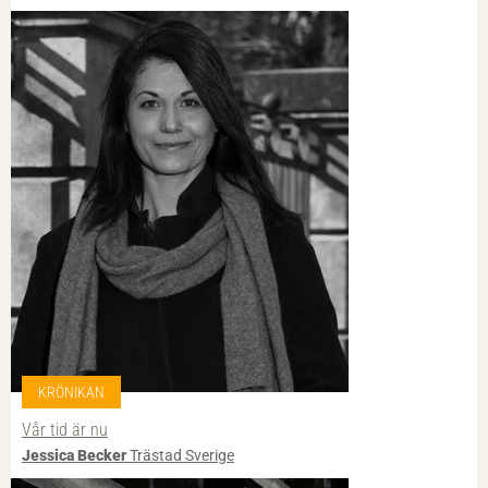
KRÖNIKAN
Vår tid är nu
Jessica Becker
Trästad Sverige