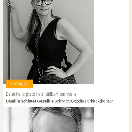
KRÖNIKAN
Estetikens plats i ett hållbart samhälle
Camilla Schlyter Gezelius
Schlyter/Gezelius arkitektkontor