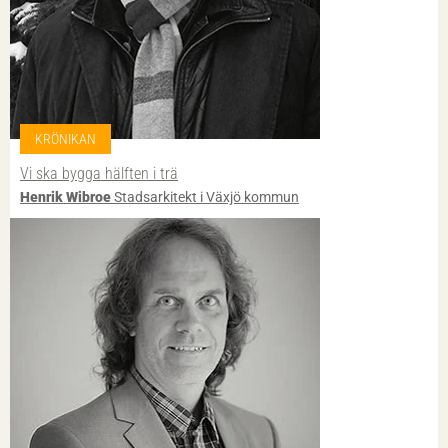
KRÖNIKAN
Vi ska bygga hälften i trä
Henrik Wibroe
Stadsarkitekt i Växjö kommun