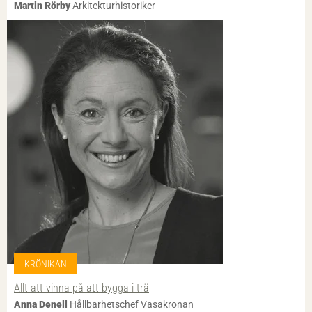
Martin Rörby
Arkitekturhistoriker
KRÖNIKAN
Allt att vinna på att bygga i trä
Anna Denell
Hållbarhetschef Vasakronan