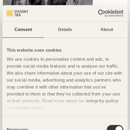
Consent
Details
About
This website uses cookies
We use cookies to personalise content and ads, to
provide social media features and to analyse our traffic.
KRÖNIKAN
We also share information about your use of our site with
our social media, advertising and analytics partners who
Hållbarhet börjar i det lokala
may combine it with other information that you’ve
Ola Malm
Arkitektbolaget
provided to them or that they’ve collected from your use
of their services. Read more about our
integrity policy
and
cookie policy
.
Consent
Necessary