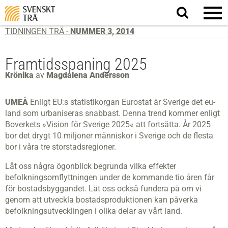
Sök
på
webbplatsen
TIDNINGEN TRÄ -
NUMMER 3, 2014
Framtidsspaning 2025
Krönika
av
Magdalena Andersson
UMEÅ
Enligt EU:s statistikorgan Eurostat är Sverige det eu-
land som urbaniseras snabbast. Denna trend kommer enligt
Boverkets »Vision för Sverige 2025« att fortsätta. År 2025
bor det drygt 10 miljoner människor i Sverige och de flesta
bor i våra tre storstadsregioner.
Låt oss några ögonblick begrunda vilka effekter
befolkningsomflyttningen under de kommande tio åren får
för bostadsbyggandet. Låt oss också fundera på om vi
genom att utveckla bostadsproduktionen kan påverka
befolkningsutvecklingen i olika delar av vårt land.