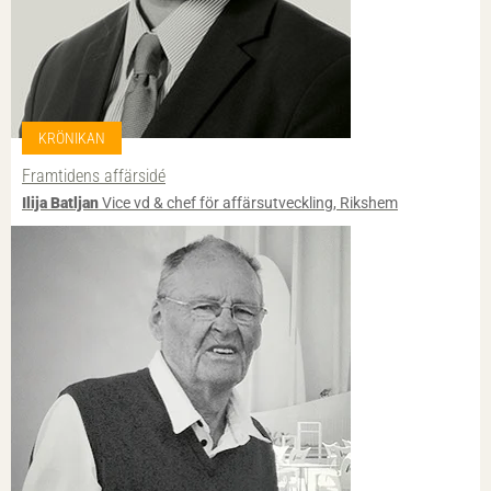
KRÖNIKAN
Framtidens affärsidé
Ilija Batljan
Vice vd & chef för affärsutveckling, Rikshem