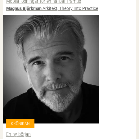
Mobila lösningar för en hållbar framtid
Magnus Björkman
Arkitekt, Theory Into Practice
KRÖNIKAN
En ny början