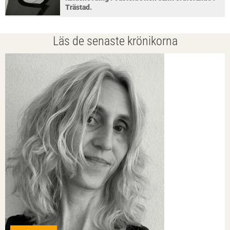
Trästad.
Läs de senaste krönikorna