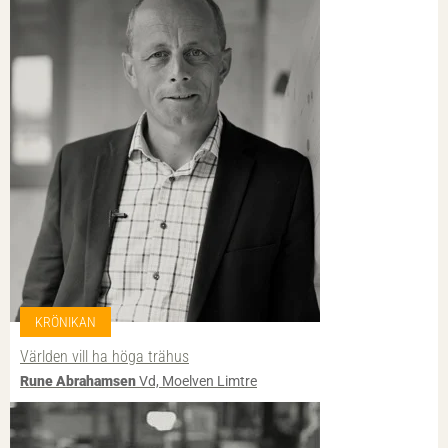
KRÖNIKAN
Världen vill ha höga trähus
Rune Abrahamsen
Vd, Moelven Limtre