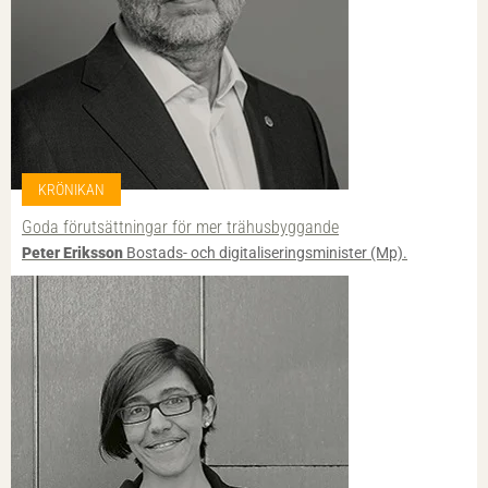
KRÖNIKAN
Goda förutsättningar för mer trähusbyggande
Peter Eriksson
Bostads- och digitaliseringsminister (Mp).