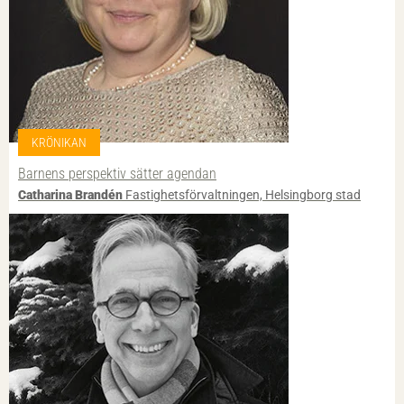
KRÖNIKAN
Barnens perspektiv sätter agendan
Catharina Brandén
Fastighetsförvaltningen, Helsingborg stad