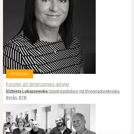
KRÖNIKAN
Konsten att dimensionera detaljer
Elzbieta Lukaszewska
Uppdragsledare vid Byggnadstekniska
Byrån, BTB