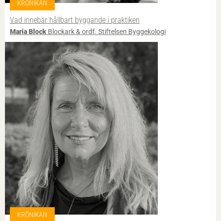
KRÖNIKAN
Vad innebär hållbart byggande i praktiken
Maria Block
Blockark & ordf. Stiftelsen Byggekologi
KRÖNIKAN