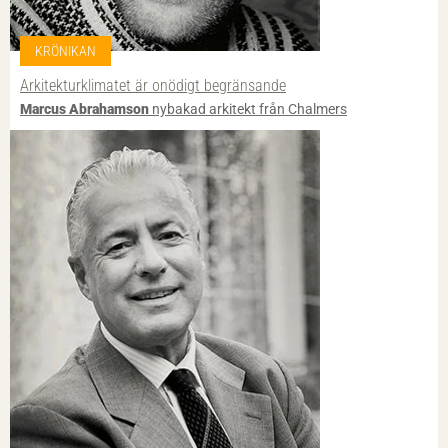
KRÖNIKAN
Arkitektur­klimatet är onödigt begränsande
Marcus Abrahamson
nybakad arkitekt från Chalmers