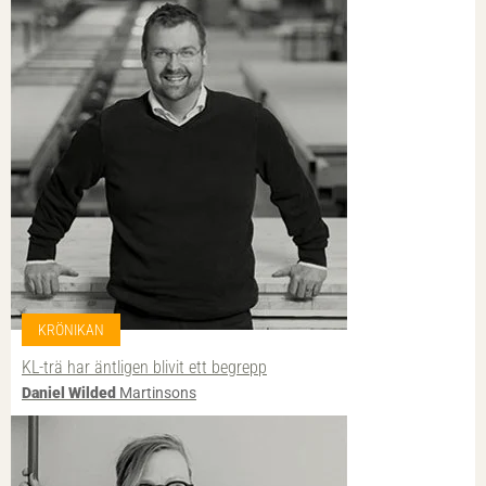
KRÖNIKAN
KL-trä har äntligen blivit ett begrepp
Daniel Wilded
Martinsons