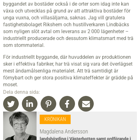
byggandet av bostäder också i de orter som idag inte kan
växa och utvecklas på grund av att attraktiva bostäder för
unga vuxna, och villasäljarna, saknas. Jag vill gratulera
fastighetsbolaget Rikshem och hustillverkaren Lindbäcks
som nyligen slöt avtal om leverans av 2 000 lägenheter –
industriellt producerade och dessutom klimatsmart med trä
som stommaterial.
För industriellt byggande, där huvuddelen av produktionen
sker i effektiva fabriker, har trä visat sig vara det överlägset
mest ändamåls­enliga materialet. Att trä samtidigt är
förnybart och ger stora positiva klimateffekter är grädde på
moset.
Dela denna sida:
KRÖNIKAN
Magdalena Andersson
landshövding i Västerbotten samt ordförande i