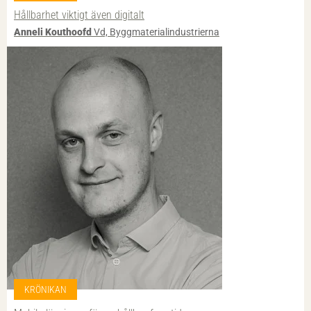
Hållbarhet viktigt även digitalt
Anneli Kouthoofd
Vd, Byggmaterialindustrierna
KRÖNIKAN