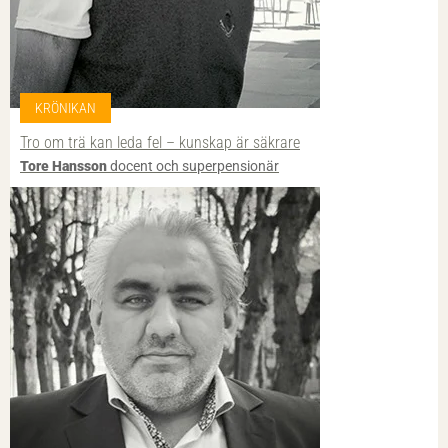
KRÖNIKAN
Tro om trä kan leda fel – kunskap är säkrare
Tore Hansson
docent och superpensionär