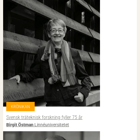
KRÖNIKAN
Svensk träteknisk forskning fyller 75 år
Birgit Östman
Linnéuniversitetet