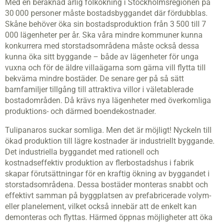
Med en beräknad årlig folkökning i Stockholmsregionen på
30 000 personer måste bostadsbyggandet där fördubblas.
Skåne behöver öka sin bostadsproduktion från 3 500 till 7
000 lägenheter per år. Ska våra mindre kommuner kunna
konkurrera med storstadsområdena måste också dessa
kunna öka sitt byggande – både av lägenheter för unga
vuxna och för de äldre villaägarna som gärna vill flytta till
bekväma mindre bostäder. De senare ger på så sätt
barnfamiljer tillgång till attraktiva villor i väletablerade
bostadområden. Då krävs nya lägenheter med överkomliga
produktions- och därmed boendekostnader.
Tulipanaros suckar somliga. Men det är möjligt! Nyckeln till
ökad produktion till lägre kostnader är industriellt byggande.
Det industriella byggandet med rationell och
kostnadseffektiv produktion av flerbostadshus i fabrik
skapar förutsättningar för en kraftig ökning av bygg­andet i
storstadsområdena. Dessa bostäder monteras snabbt och
effektivt samman på byggplatsen av prefabricerade volym-
eller planelement, vilket också innebär att de enkelt kan
demonteras och flyttas. Härmed öppnas möjligheter att öka