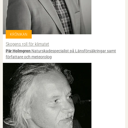
KRÖNIKAN
Skogens roll för klimatet
Pär Holmgren
Naturskadespecialist på Länsförsäkringar samt
författare och meteorolog