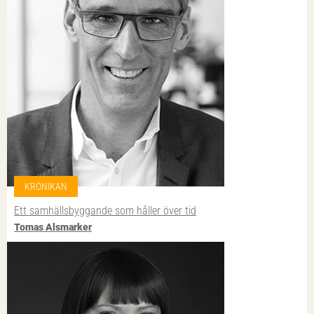
KRÖNIKAN
Ett samhällsbyggande som håller över tid
Tomas Alsmarker