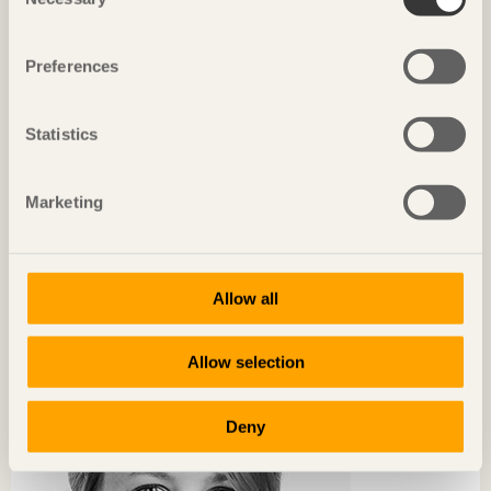
Selection
Preferences
Statistics
Marketing
KRÖNIKAN
Världens största showroom för träbyggnation
Allow all
Anna Tenje
Ordförande i kommunstyrelsen, Växjö kommun
Allow selection
Deny