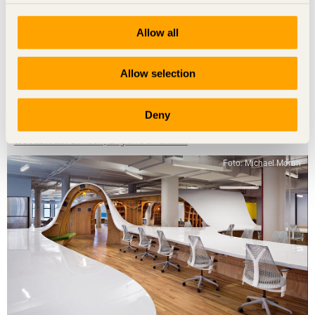
Allow all
Allow selection
NOTERAT
Deny
Woods färgstarka hem
Woodblock
i London, England av
dRMM
Foto: Michael Moran