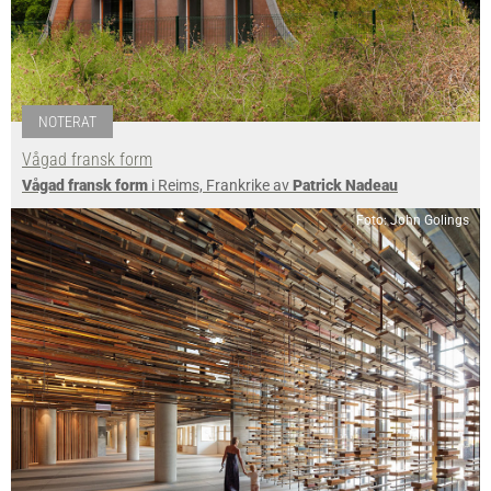
NOTERAT
Vågad fransk form
Vågad fransk form
i Reims, Frankrike av
Patrick Nadeau
Foto: John Golings