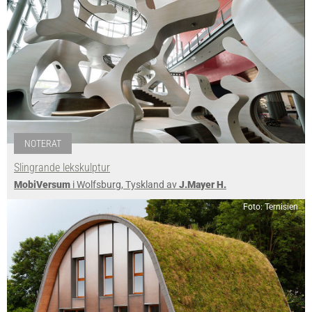
NOTERAT
Slingrande lekskulptur
MobiVersum
i Wolfsburg, Tyskland av
J.Mayer H.
Foto: Ternisien