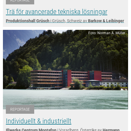
Trä för avancerade tekniska lösningar
Produktionshall Grüsch
i Grüsch, Schweiz av
Barkow & Leibinger
Foto: Norman A. Müller
REPORTAGE
Individuellt & industriellt
Illwerke Centrum Montafon
i Vorarlberg, Österrike av
Hermann