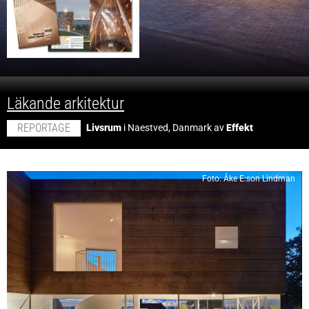
;
Läkande arkitektur
REPORTAGE
Livsrum
i Naestved, Danmark av
Effekt
Foto: Åke E:son Lindman