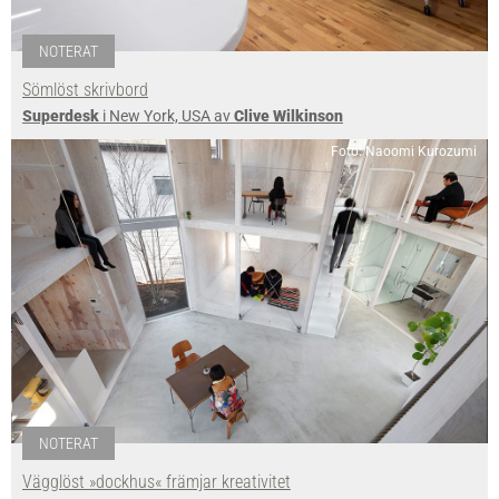
NOTERAT
Sömlöst skrivbord
Superdesk
i New York, USA av
Clive Wilkinson
Foto: Naoomi Kurozumi
NOTERAT
Vägglöst »dockhus« främjar kreativitet