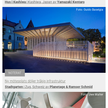
Hus i Kashiwa
i Kashiwa, Japan av
Yamazaki Kentaro
Foto: Guido Baselgia
NOTERAT
Ny mötesplats döljer tråkig infrastruktur
Stadtgarten
i Zug, Schweiz av
Planetage & Ramser Schmid
Foto: Uwe Walter