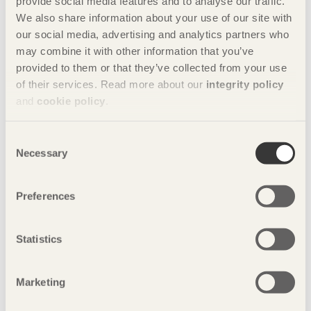
provide social media features and to analyse our traffic.
We also share information about your use of our site with
our social media, advertising and analytics partners who
may combine it with other information that you’ve
provided to them or that they’ve collected from your use
of their services. Read more about our
integrity policy
and
cookie policy
.
Consent
Necessary
Selection
NOTERAT
Luftig tillbyggnad sticker ut
Preferences
Arnegarborgsveg 18
i Trondheim, Norge av
Tyin Tegnestue
Foto: Alex de Rijke
Statistics
Marketing