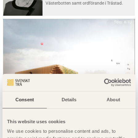
Västerbotten samt ordförande i Trästad.
Foto: X-TU
Consent
Details
About
NOTERAT
Fransk expo i Italien
Franska paviljongen
i Milano, Italien av
X-TU
This website uses cookies
We use cookies to personalise content and ads, to
Foto: Pasi Alto