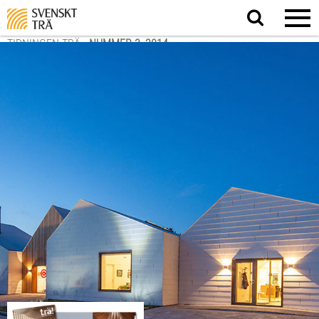
Sök
på
webbplatsen
TIDNINGEN TRÄ
-
NUMMER 3, 2014