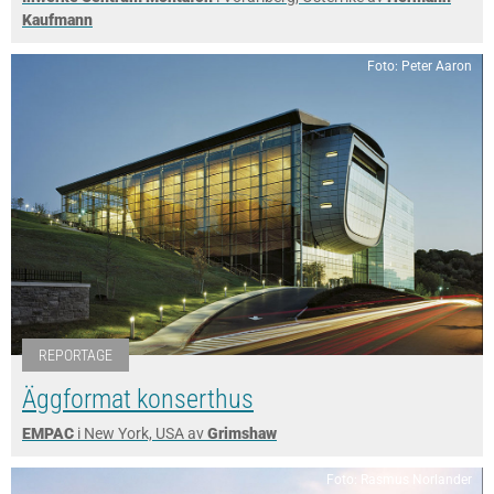
Kaufmann
Foto: Peter Aaron
REPORTAGE
Äggformat konserthus
EMPAC
i New York, USA av
Grimshaw
Foto: Rasmus Norlander