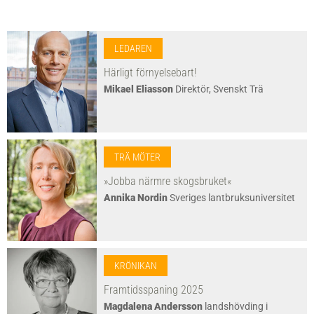
LEDAREN
Härligt förnyelsebart!
Mikael Eliasson
Direktör, Svenskt Trä
TRÄ MÖTER
»Jobba närmre skogsbruket«
Annika Nordin
Sveriges lantbruksuniversitet
KRÖNIKAN
Framtidsspaning 2025
Magdalena Andersson
landshövding i