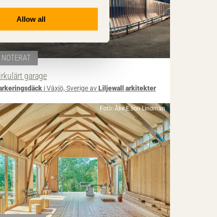
Allow all
NOTERAT
irkulärt garage
arkeringsdäck
i Växjö, Sverige av
Liljewall arkitekter
Foto: Åke E:son Lindman