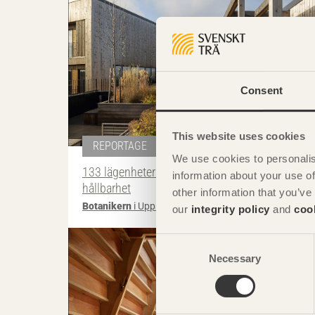
Consent
This website uses cookies
REPORTAGE
We use cookies to personalis
133 lägenheter med gedigen koppling till
information about your use of
hållbarhet
other information that you’ve
Botanikern
i Uppsala av
Axeloth arkitekter
our
integrity policy
and
coo
Foto: Takumi
Consent
Necessary
Selection