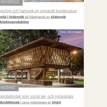
REPORTAGE
ypologi och hantverk en vinnande kombination
teljé i Södersvik
på Rådmansö av
Södersvik
rkitekturproduktion
Foto: KIE & team
NOTERAT
ikrobibliotek som social lek- och mötesplats
ikrobibliotek
i Java, Indonesien av
SHAU