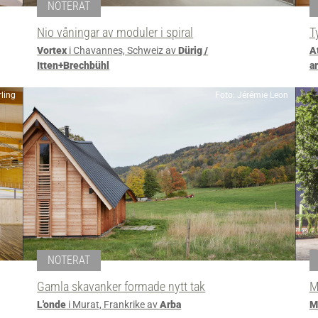
NOTERAT
Nio våningar av moduler i spiral
T
Vortex
i Chavannes, Schweiz av
Dürig /
A
Itten+Brechbühl
a
ling
Foto: Jérémie Leon
NOTERAT
Gamla skavanker formade nytt tak
M
L'onde
i Murat, Frankrike av
Arba
M