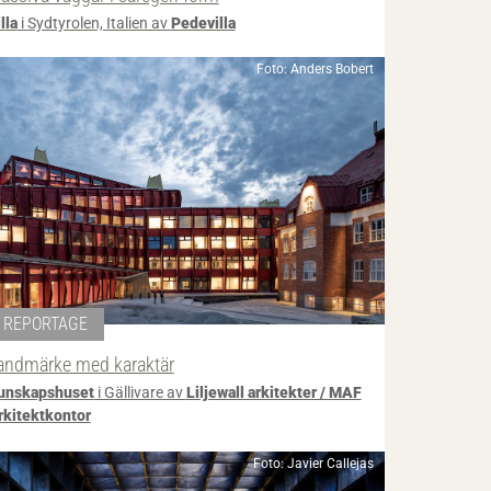
lla
i Sydtyrolen, Italien av
Pedevilla
Foto: Anders Bobert
REPORTAGE
andmärke med karaktär
unskapshuset
i Gällivare av
Liljewall arkitekter / MAF
rkitektkontor
Foto: Javier Callejas