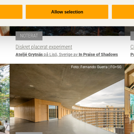
Allow selection
NOTERAT
Diskret placerat experiment
C
Ateljé Grytnäs
på Lisö, Sverige av
In Praise of Shadows
P
scher
Foto: Fernando Guerra | FG+SG