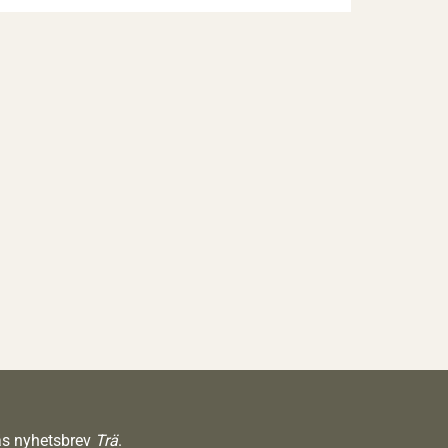
räs nyhetsbrev
Trä
.