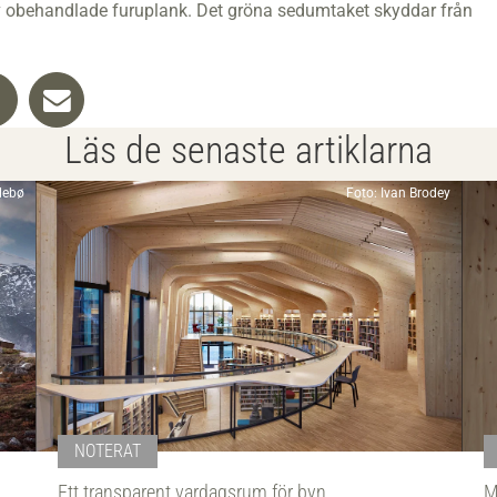
v obehandlade furuplank. Det gröna sedumtaket skyddar från
Läs de senaste artiklarna
llebø
Foto: Ivan Brodey
NOTERAT
Ett transparent vardagsrum för byn
M