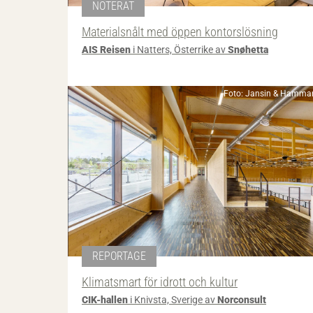
NOTERAT
Materialsnålt med öppen kontorslösning
AIS Reisen
i Natters, Österrike av
Snøhetta
Foto: Jansin & Hammar
REPORTAGE
Klimatsmart för idrott och kultur
CIK-hallen
i Knivsta, Sverige av
Norconsult