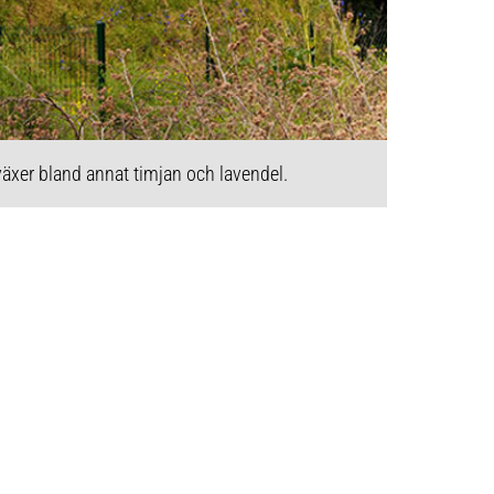
äxer bland annat timjan och lavendel.
På Patrick