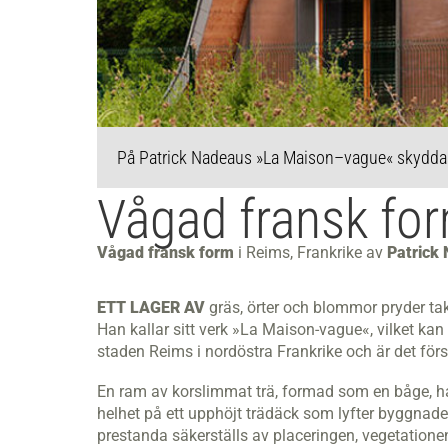
.
På Patrick Nadeaus »La Maison–vague« skyddar d
Vågad fransk fo
Vågad fransk form
i Reims, Frankrike av
Patrick
ETT LAGER AV
gräs, örter och blommor pryder ta
Han kallar sitt verk »La Maison-vague«, vilket kan
staden Reims i nordöstra Frankrike och är det förs
En ram av korslimmat trä, formad som en båge, har
helhet på ett upphöjt trädäck som lyfter byggnad
prestanda säkerställs av placeringen, vegetatione