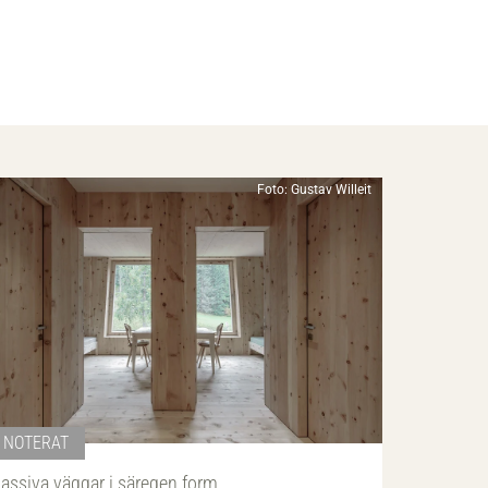
Foto: Gustav Willeit
NOTERAT
assiva väggar i säregen form