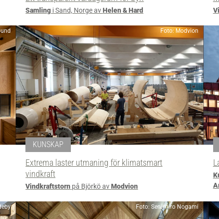
Samling
i Sand, Norge av
Helen & Hard
Vi
ound
Foto: Modvion
KUNSKAP
Extrema laster utmaning för klimatsmart
L
vindkraft
K
A
Vindkraftstorn
på Björkö av
Modvion
deby
Foto: Senichiro Nogami