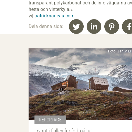
transparant polykarbonat och de inre väggarna a
hetta och vinterkyla.«
w|
patricknadeau.com
Dela denna sida:
Foto: Jan M Li
REPORTAGE
Tryggt i fjällen för folk på tur