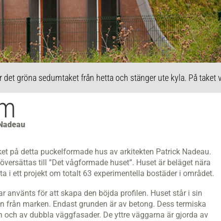
et gröna sedum­taket från hetta och stänger ute kyla. På taket v
rm
 Nadeau
ket på detta puckelformade hus av arkitekten Patrick Nadeau.
 översättas till ”Det våg­formade huset”. Huset är beläget nära
ta i ett projekt om totalt 63 experimentella bostäder i området.
 använts för att skapa den böjda profilen. Huset står i sin
en från marken. Endast grunden är av betong. Dess termiska
n och av dubbla väggfasader. De yttre väggarna är gjorda av