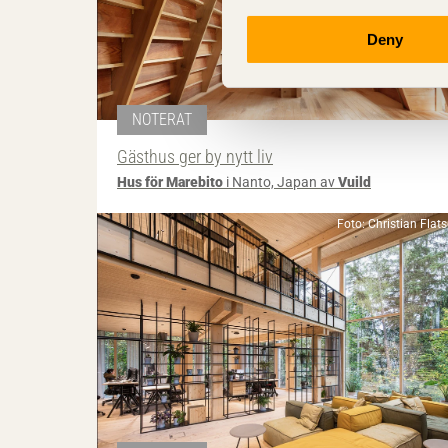
Deny
NOTERAT
Gästhus ger by nytt liv
Hus för Marebito
i Nanto, Japan av
Vuild
Foto: Christian Flat