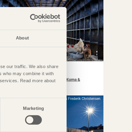
About
NOTERAT
se our traffic. We also share
mbonade reden i väggen
ers who may combine it with
asa Wabi
i Oaxaca, Mexiko av
Kengo Kuma &
ir services. Read more about
ssociates
Foto: Mads Frederik Christensen
Marketing