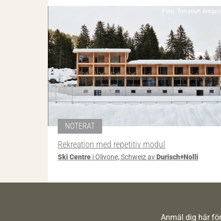
Foto: Tonatiuh Ambros
NOTERAT
Rekreation med repetitiv modul
Ski Centre
i Olivone, Schweiz av
Durisch+Nolli
Anmäl dig här för