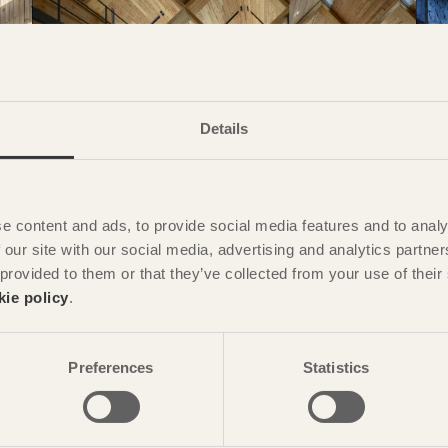
Details
NOTERAT
e content and ads, to provide social media features and to analy
Exponerad stomme bryter av
O
 our site with our social media, advertising and analytics partn
Meiken HQ
i Maniwa, Japan av
NKS Architects
C
 provided to them or that they’ve collected from your use of the
A
kie policy
.
 Ota
Foto: Björn Lofterud
Preferences
Statistics