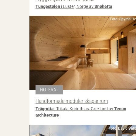
Tungestølen
i Luster, Norge av
Snøhetta
Foto: Spyros H
NOTERAT
Handformade moduler skapar rum
Trägrotta
i Trikala Korinthias, Grekland av
Tenon
architecture
Foto: David Vall