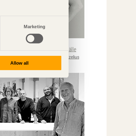
Marketing
KRÖNIKAN
stetikens plats i ett hållbart samhälle
amilla Schlyter Gezelius
Schlyter/Gezelius
Allow all
rkitektkontor