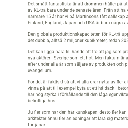
Det smått fantastiska är att drömmen håller på at
av KL-trä bara under de senaste åren. Från att h
närmare 15 år har vi på Martinsons fått sällskap a
Finland, England, Japan och USA är bara några av 
Den globala produktionskapaciteten för KL-trä upp
det dubbla, alltså 2 miljoner kubikmeter, redan 2
Det kan ligga nära till hands att tro att jag som 
nya aktörer i Sverige som ett hot. Men faktum är at
efter under alla år som säljare av produkten och p
evangelium.
För det är faktiskt så att vi alla drar nytta av fle
vinna på att till exempel byta ut ett håldäck i bet
har hög styrka i förhållande till den låga egenvi
befintliga hus.
Ju fler som har den här kunskapen, desto fler kan d
arkitekter ännu fler anledningar att lära sig mater
förtjänar.