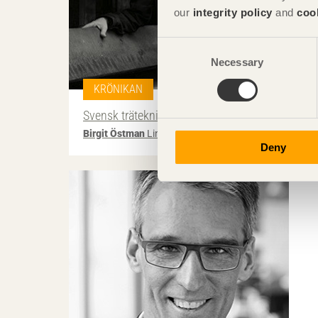
our
integrity policy
and
coo
Consent
Necessary
Selection
KRÖNIKAN
Svensk träteknisk forskning fyller 75 år
Birgit Östman
Linnéuniversitetet
Deny