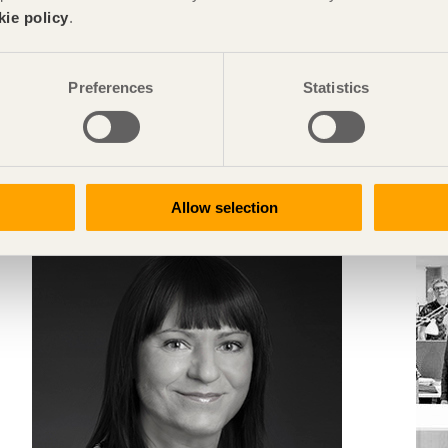
kie policy
.
Preferences
Statistics
KRÖNIKAN
Världen vill ha höga trähus
E
Rune Abrahamsen
Vd, Moelven Limtre
C
Allow selection
a