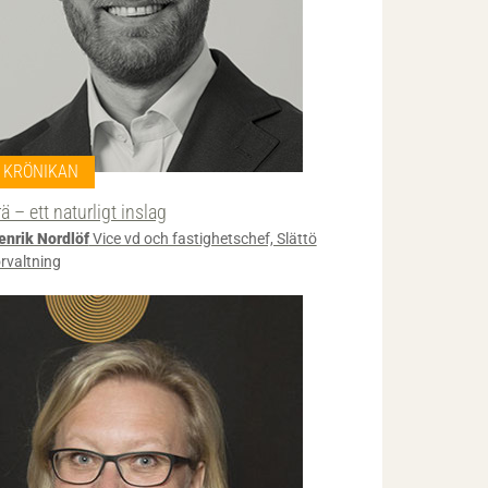
KRÖNIKAN
rä – ett naturligt inslag
enrik Nordlöf
Vice vd och fastighetschef, Slättö
örvaltning