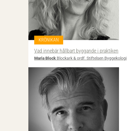
KRÖNIKAN
Vad innebär hållbart byggande i praktiken
Maria Block
Blockark & ordf. Stiftelsen Byggekologi