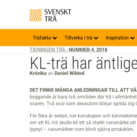
Träfakta
Tillverka i trä
Inspiration
TIDNINGEN TRÄ -
NUMMER 4, 2018
KL-trä har äntlig
Krönika
av
Daniel Wilded
DET FINNS MÅNGA ANLEDNINGAR TILL ATT VÄ
byggande är bara två områden där trä i allmänhet o
svaren. Två svar som dessutom börjar sprida sig ö
För flera år sedan, när kunskapen och kännedomen
om att KL-trä skulle bli ett så starkt varumärke a
lypsyl – varumärken som blivit själva produkten.