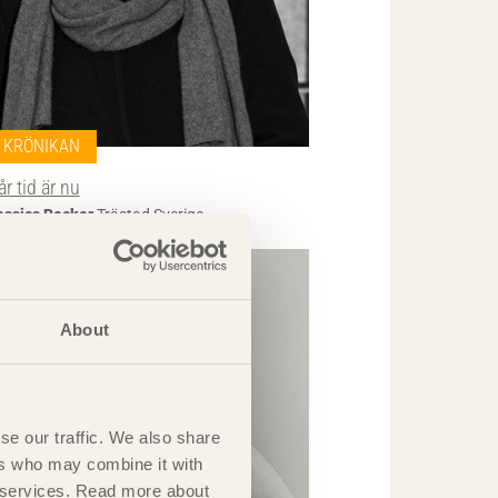
KRÖNIKAN
år tid är nu
essica Becker
Trästad Sverige
About
se our traffic. We also share
ers who may combine it with
ir services. Read more about