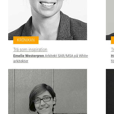
KRÖNIKAN
Trä som inspiration
T
Emelie Westergren
Arkitekt SAR/MSA på White
H
arkitekter
f