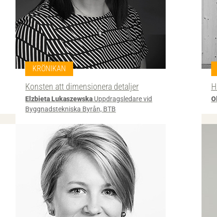
KRÖNIKAN
Konsten att dimensionera detaljer
H
Elzbieta Lukaszewska
Uppdragsledare vid
O
Byggnadstekniska Byrån, BTB