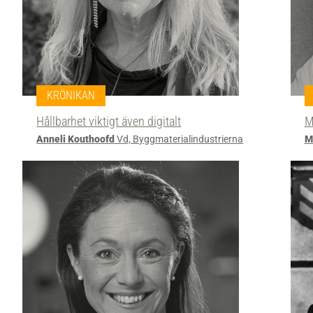
KRÖNIKAN
Hållbarhet viktigt även digitalt
M
Anneli Kouthoofd
Vd, Byggmaterialindustrierna
M