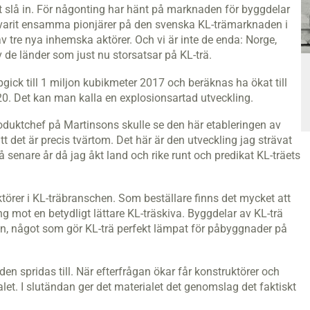
t slå in. För någonting har hänt på marknaden för byggdelar
a varit ensamma pionjärer på den svenska KL-trämarknaden i
v tre nya inhemska aktörer. Och vi är inte de enda: Norge,
de länder som just nu storsatsar på KL-trä.
gick till 1 miljon kubikmeter 2017 och beräknas ha ökat till
020. Det kan man kalla en explosionsartad utveckling.
produktchef på Martinsons skulle se den här etableringen av
t det är precis tvärtom. Det här är den utveckling jag strävat
å senare år då jag åkt land och rike runt och predikat KL-träets
r aktörer i KL-träbranschen. Som beställare finns det mycket att
ong mot en betydligt lättare KL-träskiva. Byggdelar av KL-trä
kten, något som gör KL-trä perfekt lämpat för påbyggnader på
en spridas till. När efterfrågan ökar får konstruktörer och
ialet. I slutändan ger det materialet det genomslag det faktiskt