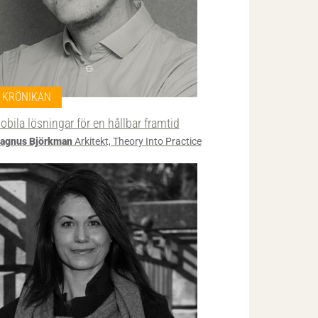
KRÖNIKAN
obila lösningar för en hållbar framtid
agnus Björkman
Arkitekt, Theory Into Practice