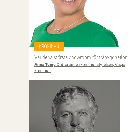
KRÖNIKAN
Världens största showroom för träbyggnation
Anna Tenje
Ordförande i kommunstyrelsen, Växjö
kommun