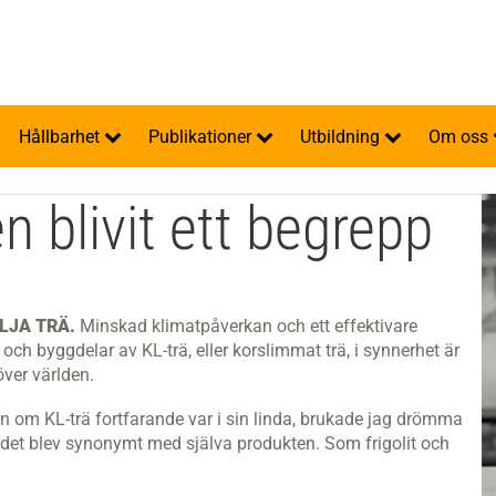
Hållbarhet
Publikationer
Utbildning
Om oss
en blivit ett begrepp
LJA TRÄ.
Minskad klimatpåverkan och ett effektivare
ch byggdelar av KL-trä, eller korslimmat trä, i synnerhet är
ver världen.
 om KL-trä fortfarande var i sin linda, brukade jag drömma
tt det blev synonymt med själva produkten. Som frigolit och