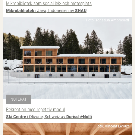
Mikrobibliotek som social lek- och mötesplats
Mikrobibliotek
i Java, Indonesien av
SHAU
Foto: Tonatiuh Ambrosetti
NOTERAT
Rekreation med repetitiv modul
Ski Centre
i Olivone, Schweiz av
Durisch+Nolli
Foto: Vincent Leroux