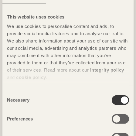
Foto: Takumi Ota
This website uses cookies
We use cookies to personalise content and ads, to
provide social media features and to analyse our traffic.
We also share information about your use of our site with
our social media, advertising and analytics partners who
may combine it with other information that you’ve
provided to them or that they’ve collected from your use
of their services. Read more about our
integrity policy
and
cookie policy
.
NOTERAT
Gästhus ger by nytt liv
Consent
Necessary
Selection
Hus för Marebito
i Nanto, Japan av
Vuild
Foto: Björn Lofterud
Preferences