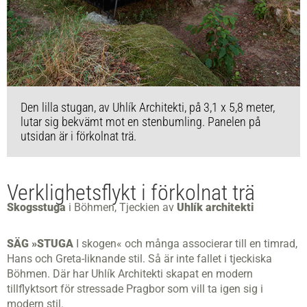
Den lilla stugan, av Uhlík Architekti, på 3,1 x 5,8 meter,
lutar sig bekvämt mot en stenbumling. Panelen på
utsidan är i förkolnat trä.
Verklighetsflykt i förkolnat trä
Skogsstuga
i Böhmen, Tjeckien av
Uhlík architekti
SÄG »STUGA
I skogen« och många associerar till en timrad,
Hans och Greta-liknande stil. Så är inte fallet i tjeckiska
Böhmen. Där har Uhlík Architekti skapat en modern
tillflyktsort för stressade Pragbor som vill ta igen sig i
modern stil.