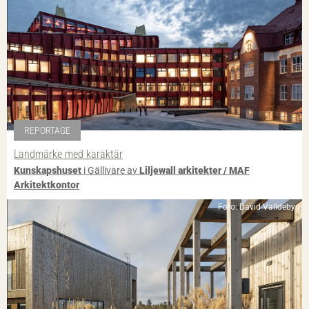
REPORTAGE
Landmärke med karaktär
Kunskapshuset
i Gällivare av
Liljewall arkitekter / MAF
Arkitektkontor
Foto: David Valldeby