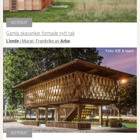
NOTERAT
Gamla skavanker formade nytt tak
L'onde
i Murat, Frankrike av
Arba
Foto: KIE & team
NOTERAT