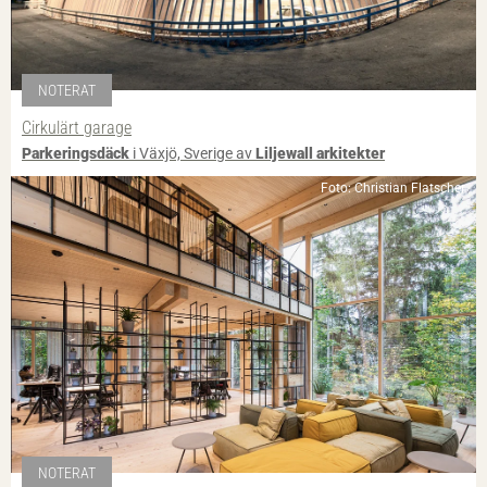
NOTERAT
Cirkulärt garage
Parkeringsdäck
i Växjö, Sverige av
Liljewall arkitekter
Foto: Christian Flatscher
NOTERAT