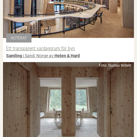
NOTERAT
Ett transparent vardagsrum för byn
Samling
i Sand, Norge av
Helen & Hard
Foto: Gustav Willeit