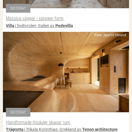
NOTERAT
Massiva väggar i säregen form
Villa
i Sydtyrolen, Italien av
Pedevilla
Foto: Spyros Hound
NOTERAT
Handformade moduler skapar rum
Trägrotta
i Trikala Korinthias, Grekland av
Tenon architecture