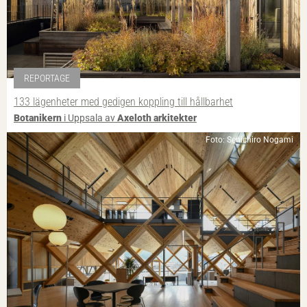
REPORTAGE
133 lägenheter med gedigen koppling till hållbarhet
Botanikern
i Uppsala av
Axeloth arkitekter
Foto: Senichiro Nogami