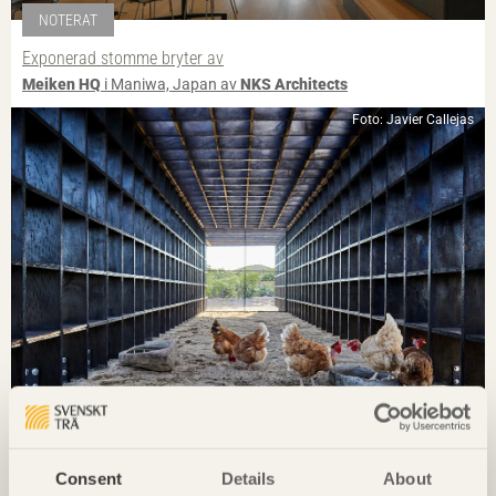
NOTERAT
Exponerad stomme bryter av
Meiken HQ
i Maniwa, Japan av
NKS Architects
Foto: Javier Callejas
NOTERAT
Ombonade reden i väggen
Casa Wabi
i Oaxaca, Mexiko av
Kengo Kuma & Associates
Consent
Details
About