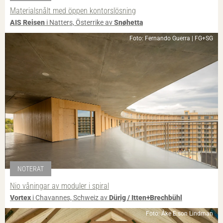
Materialsnålt med öppen kontorslösning
AIS Reisen
i Natters, Österrike av
Snøhetta
Foto: Fernando Guerra | FG+SG
NOTERAT
Nio våningar av moduler i spiral
Vortex
i Chavannes, Schweiz av
Dürig / Itten+Brechbühl
Foto: Åke E:son Lindman