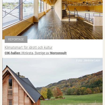
REPORTAGE
Klimatsmart för idrott och kultur
CIK-hallen
i Knivsta, Sverige av
Norconsult
Foto: Jérémie Leon