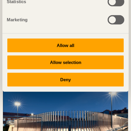
Statistics
Marketing
Allow all
NOTERAT
Diskret placerat experiment
Allow selection
Ateljé Grytnäs
på Lisö, Sverige av
In Praise of Shadows
Foto: Mads Frederik Christensen
Deny