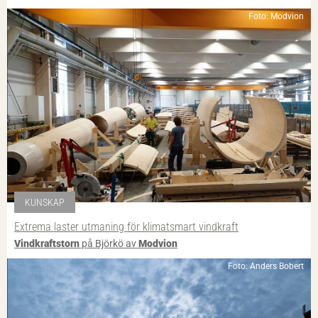
Foto: Modvion
KUNSKAP
Extrema laster utmaning för klimatsmart vindkraft
Vindkraftstorn
på Björkö av
Modvion
Foto: Anders Bobert