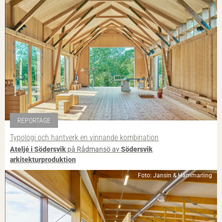
REPORTAGE
Typologi och hantverk en vinnande kombination
Ateljé i Södersvik
på Rådmansö av
Södersvik
arkitekturproduktion
Foto: Jansin & Hammarling