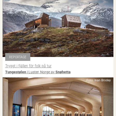
REPORTAGE
Tryggt i fjällen för folk på tur
Tungestølen
i Luster, Norge av
Snøhetta
Foto: Ivan Brodey