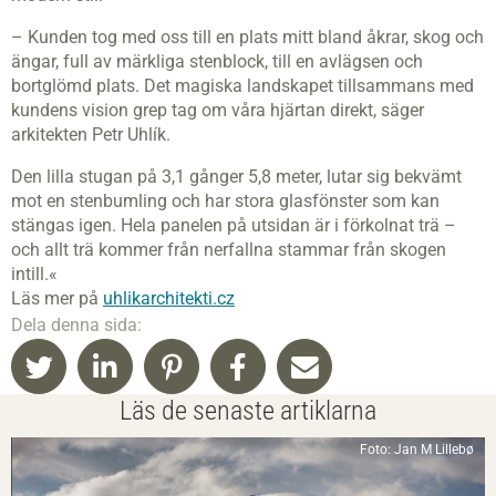
– Kunden tog med oss till en plats mitt bland åkrar, skog och
ängar, full av märkliga stenblock, till en avlägsen och
bortglömd plats. Det magiska landskapet tillsammans med
kundens vision grep tag om våra hjärtan direkt, säger
arkitekten Petr Uhlík.
Den lilla stugan på 3,1 gånger 5,8 meter, lutar sig bekvämt
mot en stenbumling och har stora glasfönster som kan
stängas igen. Hela panelen på utsidan är i förkolnat trä –
och allt trä kommer från nerfallna stammar från skogen
intill.«
Läs mer på
uhlikarchitekti.cz
Dela denna sida:
Läs de senaste artiklarna
Foto: Jan M Lillebø