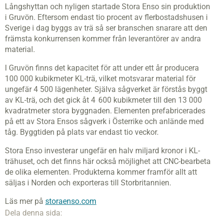
Långshyttan och nyligen startade Stora Enso sin produktion
i Gruvön. Eftersom endast tio procent av flerbostadshusen i
Sverige i dag byggs av trä så ser branschen snarare att den
främsta konkurrensen kommer från leverantörer av andra
material.
I Gruvön finns det kapacitet för att under ett år producera
100 000 kubikmeter KL-trä, vilket motsvarar material för
ungefär 4 500 lägenheter. Själva sågverket är förstås byggt
av KL-trä, och det gick åt 4 600 kubikmeter till den 13 000
kvadratmeter stora byggnaden. Elementen prefabricerades
på ett av Stora Ensos sågverk i Österrike och anlände med
tåg. Byggtiden på plats var endast tio veckor.
Stora Enso investerar ungefär en halv miljard kronor i KL-
trähuset, och det finns här också möjlighet att CNC-bearbeta
de olika elementen. Produkterna kommer framför allt att
säljas i Norden och exporteras till Storbritannien.
Läs mer på
storaenso.com
Dela denna sida: