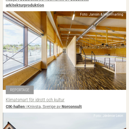
arkitekturproduktion
Foto: Jansin & Hammarling
REPORTAGE
Klimatsmart för idrott och kultur
CIK-hallen
i Knivsta, Sverige av
Norconsult
Foto: Jérémie Leon