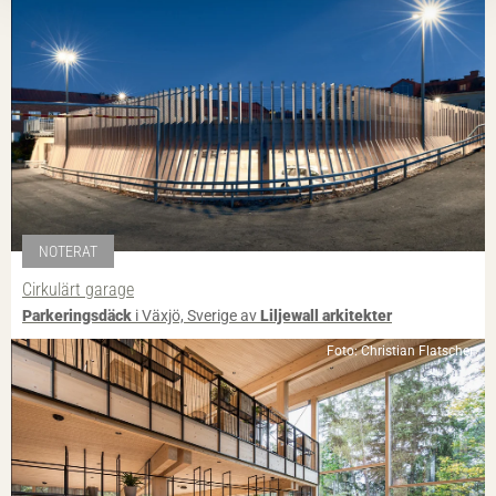
NOTERAT
Cirkulärt garage
Parkeringsdäck
i Växjö, Sverige av
Liljewall arkitekter
Foto: Christian Flatscher