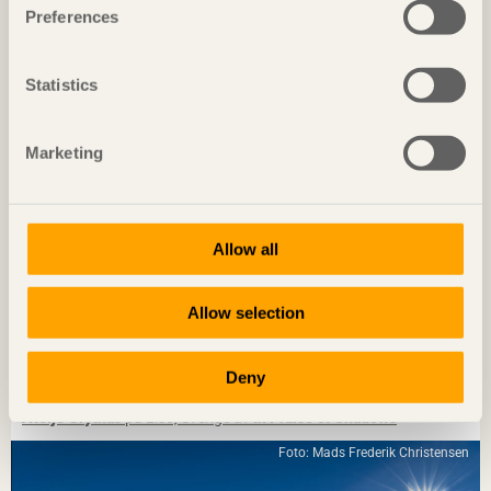
Gästhus ger by nytt liv
Preferences
Hus för Marebito
i Nanto, Japan av
Vuild
Foto: Björn Lofterud
Statistics
Marketing
Allow all
Allow selection
NOTERAT
Deny
Diskret placerat experiment
Ateljé Grytnäs
på Lisö, Sverige av
In Praise of Shadows
Foto: Mads Frederik Christensen