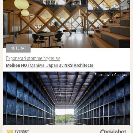
NOTERAT
Exponerad stomme bryter av
Meiken HQ
i Maniwa, Japan av
NKS Architects
Foto: Javier Callejas