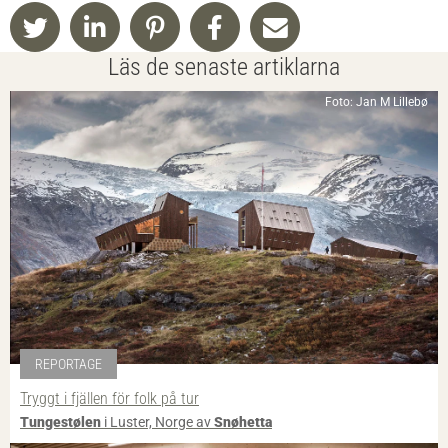
Läs de senaste artiklarna
Foto: Jan M Lillebø
REPORTAGE
Tryggt i fjällen för folk på tur
Tungestølen
i Luster, Norge av
Snøhetta