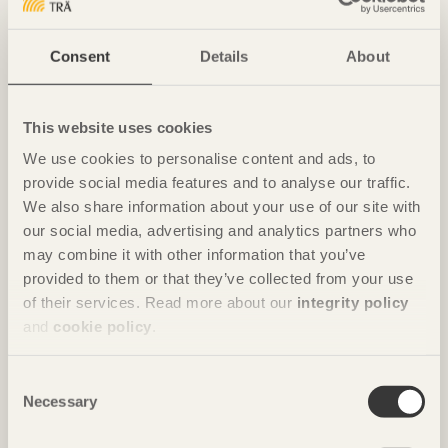
Consent
Details
About
NOTERAT
Ombonade reden i väggen
Casa Wabi
i Oaxaca, Mexiko av
Kengo Kuma & Associates
This website uses cookies
Foto: Takumi Ota
We use cookies to personalise content and ads, to
provide social media features and to analyse our traffic.
We also share information about your use of our site with
our social media, advertising and analytics partners who
may combine it with other information that you’ve
provided to them or that they’ve collected from your use
of their services. Read more about our
integrity policy
and
cookie policy
.
Consent
Necessary
Selection
NOTERAT