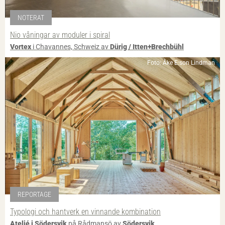
NOTERAT
Nio våningar av moduler i spiral
Vortex
i Chavannes, Schweiz av
Dürig / Itten+Brechbühl
Foto: Åke E:son Lindman
REPORTAGE
Typologi och hantverk en vinnande kombination
Ateljé i Södersvik
på Rådmansö av
Södersvik