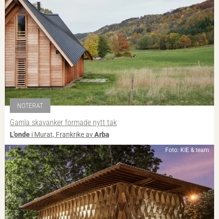
NOTERAT
Gamla skavanker formade nytt tak
L'onde
i Murat, Frankrike av
Arba
Foto: KIE & team