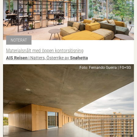
NOTERAT
Materialsnålt med öppen kontorslösning
AIS Reisen
i Natters, Österrike av
Snøhetta
Foto: Fernando Guerra | FG+SG