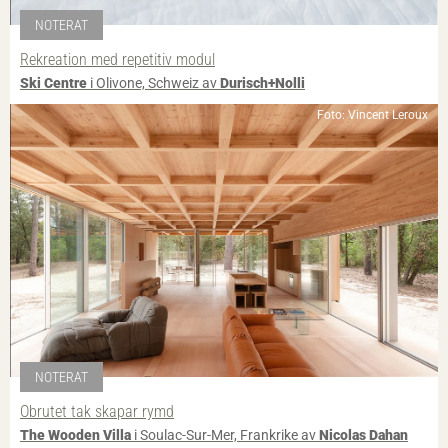
NOTERAT
Rekreation med repetitiv modul
Ski Centre
i Olivone, Schweiz av
Durisch+Nolli
Foto: Vincent Leroux
NOTERAT
Obrutet tak skapar rymd
The Wooden Villa
i Soulac-Sur-Mer, Frankrike av
Nicolas Dahan