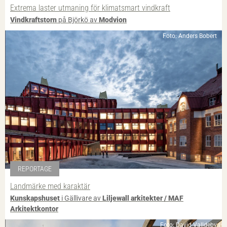
Extrema laster utmaning för klimatsmart vindkraft
Vindkraftstorn
på Björkö av
Modvion
Foto: Anders Bobert
REPORTAGE
Landmärke med karaktär
Kunskapshuset
i Gällivare av
Liljewall arkitekter / MAF
Arkitektkontor
Foto: David Valldeby