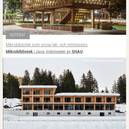
NOTERAT
Mikrobibliotek som social lek- och mötesplats
Mikrobibliotek
i Java, Indonesien av
SHAU
Foto: Tonatiuh Ambrosetti