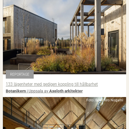
REPORTAGE
133 lägenheter med gedigen koppling till hållbarhet
Botanikern
i Uppsala av
Axeloth arkitekter
Foto: Senichiro Nogami