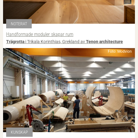
NOTERAT
Handformade moduler skapar rum
Trägrotta
i Trikala Korinthias, Grekland av
Tenon architecture
Foto: Modvion
KUNSKAP