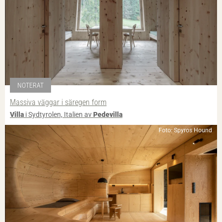
NOTERAT
Massiva väggar i säregen form
Villa
i Sydtyrolen, Italien av
Pedevilla
Foto: Spyros Hound