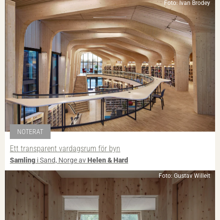
Foto: Ivan Brodey
NOTERAT
Ett transparent vardagsrum för byn
Samling
i Sand, Norge av
Helen & Hard
Foto: Gustav Willeit