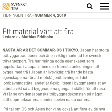
Sök
på
webbplatsen
TIDNINGEN TRÄ -
NUMMER 4, 2019
Ett material värt att fira
Ledare
av
Mathias Fridholm
NÄSTA ÅR ÄR DET SOMMAR-OS I TOKYO.
Japan har stolta
träbyggartraditioner och är en viktig marknad för svensk
trävaruexport. Trä har många goda egenskaper som
uppskattas i Jaapan, men den främsta anledningen att
bygga med trä i Japan är livsviktig: trä har de bästa
egenskaperna för att motstå jordbävningar. I det
jordbävningstäta landet är flexibiliteten i byggmaterialet av
största vikt så att byggnaderna gungar i stället för att rasa.
Vi får se om den japanska träbyggnadskonsten på något
sätt uppmärksammas under spelen nästa sommar.
På tal om OS och Asien hör vi nu också att flera av de nya