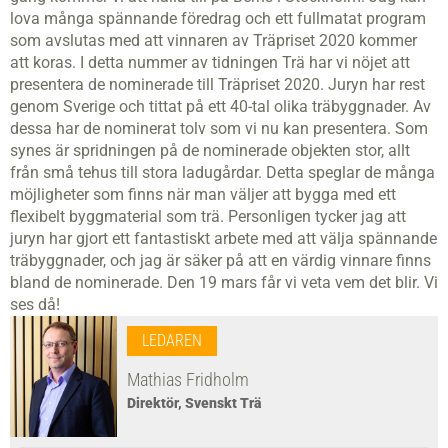
lova många spännande föredrag och ett fullmatat program
som avslutas med att vinnaren av Träpriset 2020 kommer
att koras. I detta nummer av tidningen Trä har vi nöjet att
presentera de nominerade till Träpriset 2020. Juryn har rest
genom Sverige och tittat på ett 40-tal olika träbyggnader. Av
dessa har de nominerat tolv som vi nu kan presentera. Som
synes är spridningen på de nominerade objekten stor, allt
från små tehus till stora ladugårdar. Detta speglar de många
möjligheter som finns när man väljer att bygga med ett
flexibelt byggmaterial som trä. Personligen tycker jag att
juryn har gjort ett fantastiskt arbete med att välja spännande
träbyggnader, och jag är säker på att en värdig vinnare finns
bland de nominerade. Den 19 mars får vi veta vem det blir. Vi
ses då!
LEDAREN
Mathias Fridholm
Direktör, Svenskt Trä