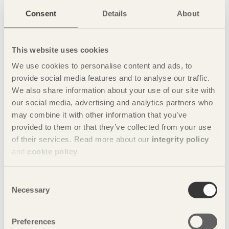
5 december 2018
Med siktet inställt på Mittens rike
Consent
Details
About
30 september 2018
Vi har alltid ett val!
This website uses cookies
4 juni 2018
We use cookies to personalise content and ads, to
Hållbart byggande nu!
provide social media features and to analyse our traffic.
6 mars 2018
We also share information about your use of our site with
Vi bygger en ny industri
our social media, advertising and analytics partners who
may combine it with other information that you’ve
28 november 2017
Globala effekter skapas lokalt
provided to them or that they’ve collected from your use
of their services. Read more about our
integrity policy
25 september 2017
and
cookie policy
.
Trä bygger demokrati
31 maj 2017
Consent
Dina val i samtiden bygger framtiden
Necessary
Selection
9 mars 2017
Våga visa mod
Preferences