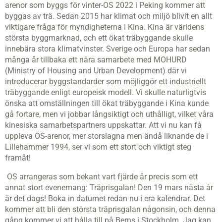
arenor som byggs för vinter-OS 2022 i Peking kommer att
byggas av trä. Sedan 2015 har klimat och miljö blivit en allt
viktigare fråga för myndigheterna i Kina. Kina är världens
största byggmarknad, och ett ökat träbyggande skulle
innebära stora klimatvinster. Sverige och Europa har sedan
många år tillbaka ett nära samarbete med MOHURD
(Ministry of Housing and Urban Development) där vi
introducerar byggstandarder som möjliggör ett industriellt
träbyggande enligt europeisk modell. Vi skulle naturligtvis
önska att omställningen till ökat träbyggande i Kina kunde
gå fortare, men vi jobbar långsiktigt och uthålligt, vilket våra
kinesiska samarbetspartners uppskattar. Att vi nu kan få
uppleva OS-arenor, mer storslagna men ändå liknande de i
Lillehammer 1994, ser vi som ett stort och viktigt steg
framåt!
OS arrangeras som bekant vart fjärde år precis som ett
annat stort evenemang: Träprisgalan! Den 19 mars nästa år
är det dags! Boka in datumet redan nu i era kalendrar. Det
kommer att bli den största träprisgalan någonsin, och denna
gång kommer vi att hålla till på Berns i Stockholm. Jag kan