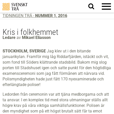
Sök
på
webbplatsen
TIDNINGEN TRÄ -
NUMMER 1, 2016
Kris i folkhemmet
Ledare
av
Mikael Eliasson
STOCKHOLM, SVERIGE
Jag klev ut i den bitande
januarikylan. Framför mig låg Riddarfjärden, istäckt och vit,
som fond till Söders klättrande stadsbild. Bakom mig slog
porten till Stadshuset igen och satte punkt för den högtidliga
examensceremoni som jag fått förmånen att närvara vid.
Polismyndigheten hade just fått 170 nyexaminerade och
efterlängtade poliser!
Ledorden från ceremonin var att tjäna medborgarna och att
ta ansvar. I en komplex tid med stora utmaningar ställs allt
högre krav på våra viktiga samhällsfunktioner. Polisen är
den myndighet som på ett högst brutalt sätt får ta emot