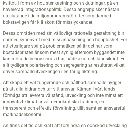
kvittot, i form av hot, stenkastning och skjutningar, på en
havererad integrationspolitik. Dessa angrepp sker nästan
uteslutande i de miljonprogramsförorter som därmed
bokstavligen får klä skott för misslyckandet.
Dessa områden med sin vällovligt rationella gestaltning blir
därmed synonymt med missanpassning och hopplöshet. För
att ytterligare spä på problematiken så är det här som
bostadsbristen är som mest synlig eftersom byggandet inte
kan möta de behov som vi har, både akut och långsiktigt. En
allt tydligare polarisering och segregering är resultatet vilket
driver samhällsutvecklingen i en farlig riktning.
Att skapa ett väl fungerande och hållbart samhälle bygger
på att alla bidrar och tar sitt ansvar. Kärnan i vårt lands
förmåga att leverera välstånd, utveckling och inte minst ett
innovativt klimat är vår demokratiska tradition, en
transparent och effektiv förvaltning, tillit samt en ansvarsfull
marknadsekonomi.
Än finns det tid och kraft att förhindra en oönskad utveckling