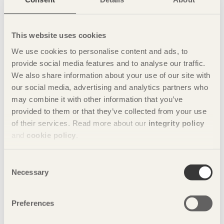
5 december 2018
Med siktet inställt på Mittens rike
30 september 2018
This website uses cookies
Vi har alltid ett val!
We use cookies to personalise content and ads, to
4 juni 2018
provide social media features and to analyse our traffic.
Hållbart byggande nu!
We also share information about your use of our site with
6 mars 2018
our social media, advertising and analytics partners who
Vi bygger en ny industri
may combine it with other information that you’ve
provided to them or that they’ve collected from your use
28 november 2017
of their services. Read more about our
integrity policy
Globala effekter skapas lokalt
and
cookie policy
.
25 september 2017
Trä bygger demokrati
Consent
31 maj 2017
Necessary
Selection
Dina val i samtiden bygger framtiden
9 mars 2017
Preferences
Våga visa mod