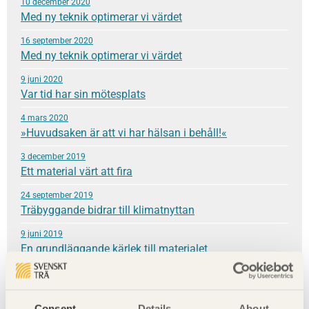
10 december 2020
Med ny teknik optimerar vi värdet
16 september 2020
Med ny teknik optimerar vi värdet
9 juni 2020
Var tid har sin mötesplats
4 mars 2020
»Huvudsaken är att vi har hälsan i behåll!«
3 december 2019
Ett material värt att fira
24 september 2019
Träbyggande bidrar till klimatnyttan
9 juni 2019
En grundläggande kärlek till materialet
8 mars 2019
Hållbar helhet
Consent
Details
About