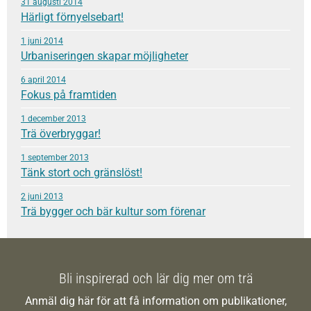
31 augusti 2014
Härligt förnyelsebart!
1 juni 2014
Urbaniseringen skapar möjligheter
6 april 2014
Fokus på framtiden
1 december 2013
Trä överbryggar!
1 september 2013
Tänk stort och gränslöst!
2 juni 2013
Trä bygger och bär kultur som förenar
Bli inspirerad och lär dig mer om trä
Anmäl dig här för att få information om publikationer,