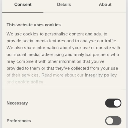
Hållbar helhet
Consent
Details
About
5 december 2018
Med siktet inställt på Mittens rike
This website uses cookies
30 september 2018
Vi har alltid ett val!
We use cookies to personalise content and ads, to
provide social media features and to analyse our traffic.
4 juni 2018
We also share information about your use of our site with
Hållbart byggande nu!
our social media, advertising and analytics partners who
6 mars 2018
may combine it with other information that you’ve
Vi bygger en ny industri
provided to them or that they’ve collected from your use
28 november 2017
of their services. Read more about our
integrity policy
Globala effekter skapas lokalt
and
cookie policy
.
25 september 2017
Trä bygger demokrati
Consent
Necessary
Selection
31 maj 2017
Dina val i samtiden bygger framtiden
Preferences
9 mars 2017