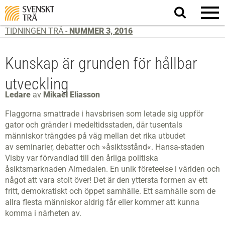
Sök
på
webbplatsen
TIDNINGEN TRÄ -
NUMMER 3, 2016
Kunskap är grunden för hållbar
utveckling
Ledare
av
Mikael Eliasson
Flaggorna smattrade i havsbrisen som letade sig uppför
gator och gränder
i medeltidsstaden, där tusentals
människor trängdes på väg mellan det rika utbudet
av seminarier, debatter och »åsiktsstånd«. Hansa-staden
Visby var förvandlad till den årliga politiska
åsiktsmarknaden Almedalen. En unik företeelse i världen och
något att vara stolt över! Det är den yttersta formen av ett
fritt, demokratiskt och öppet samhälle. Ett samhälle som de
allra flesta människor aldrig får eller kommer att kunna
komma i närheten av.