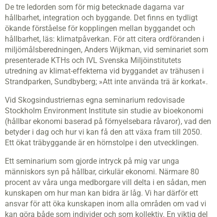
De tre ledorden som för mig betecknade dagarna var
hållbarhet, integration och byggande. Det finns en tydligt
ökande förståelse för kopplingen mellan byggandet och
hållbarhet, läs: klimatpåverkan. För att citera ordföranden i
miljömålsberedningen, Anders Wijkman, vid seminariet som
presenterade KTHs och IVL Svenska Miljöinstitutets
utredning av klimat-effekterna vid byggandet av trähusen i
Strandparken, Sundbyberg; »Att inte använda trä är korkat«.
Vid Skogsindustriernas egna seminarium redovisade
Stockholm Environment Institute sin studie av bioekonomi
(hållbar ekonomi baserad på förnyelsebara råvaror), vad den
betyder i dag och hur vi kan få den att växa fram till 2050.
Ett ökat träbyggande är en hörnstolpe i den utvecklingen.
Ett seminarium som gjorde intryck på mig var unga
människors syn på hållbar, cirkulär ekonomi. Närmare 80
procent av våra unga medborgare vill delta i en sådan, men
kunskapen om hur man kan bidra är låg. Vi har därför ett
ansvar för att öka kunskapen inom alla områden om vad vi
kan göra både som individer och som kollektiv. En viktig del