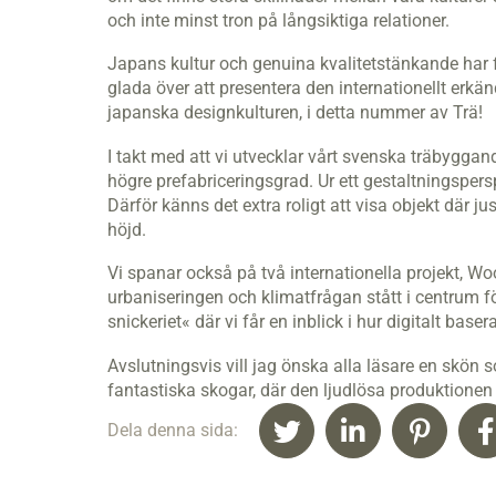
och inte minst tron på långsiktiga relationer.
Japans kultur och genuina kvalitetstänkande har f
glada över att presentera den internationellt erkä
japanska designkulturen, i detta nummer av Trä!
I takt med att vi utvecklar vårt svenska träbyggand
högre prefabriceringsgrad. Ur ett gestaltningspers
Därför känns det extra roligt att visa objekt där jus
höjd.
Vi spanar också på två internationella projekt, 
urbaniseringen och klimatfrågan stått i centrum fö
snickeriet« där vi får en inblick i hur digitalt b
Avslutningsvis vill jag önska alla läsare en skön 
fantastiska skogar, där den ljudlösa produktionen
Dela denna sida: