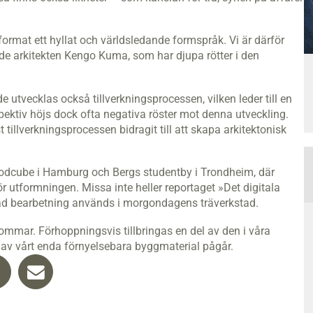
ormat ett hyllat och världsledande formspråk. Vi är därför
nde arkitekten Kengo Kuma, som har djupa rötter i den
e utvecklas också tillverkningsprocessen, vilken leder till en
pektiv höjs dock ofta negativa röster mot denna utveckling.
t tillverkningsprocessen bidragit till att skapa arkitektonisk
Woodcube i Hamburg och Bergs studentby i Trondheim, där
r utformningen. Missa inte heller reportaget »Det digitala
aserad bearbetning används i morgondagens träverkstad.
sommar. Förhoppningsvis tillbringas en del av den i våra
 av vårt enda förnyelsebara byggmaterial pågår.