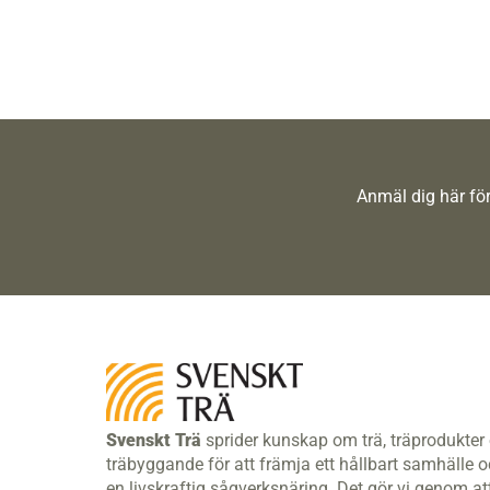
Anmäl dig här för
Svenskt Trä
sprider kunskap om trä, träprodukter
träbyggande för att främja ett hållbart samhälle 
en livskraftig sågverksnäring. Det gör vi genom at