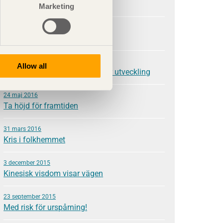
Våga visa mod
Marketing
28 november 2016
Nytänkande kräver kunskap
21 september 2016
Allow all
Kunskap är grunden för hållbar utveckling
24 maj 2016
Ta höjd för framtiden
31 mars 2016
Kris i folkhemmet
3 december 2015
Kinesisk visdom visar vägen
23 september 2015
Med risk för urspårning!