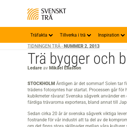
Träfakta
Tillverka i trä
Inspiration
TIDNINGEN TRÄ -
NUMMER 2, 2013
Trä bygger och b
Ledare
av
Mikael Eliasson
STOCKHOLM
Äntligen är det sommar! Solen tar f
trädens fotosyntes har startat. Processen går för
kubikmeter råvara! Svenska sågverk använder en 
färdiga trävarorna exporteras, bland annat till Ja
Sedan cirka 20 år är svenska sågverk viktiga leve
fostrande för vår industri att ta del av de kompr
om det finns stora skillnader mellan våra kulturer