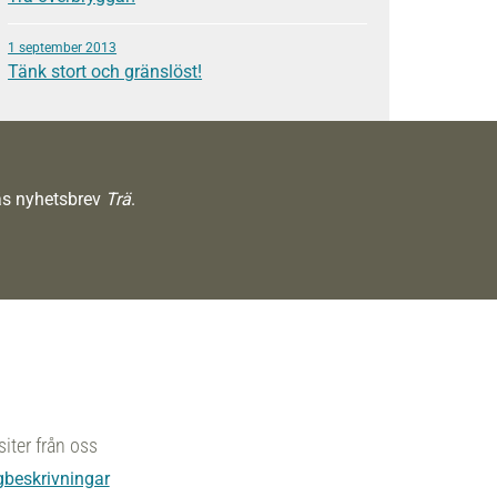
1 september 2013
Tänk stort och gränslöst!
räs nyhetsbrev
Trä
.
siter från oss
beskrivningar