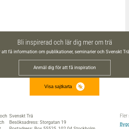
Bli inspirerad och lär dig mer om trä
 att få information om publikationer, seminarier och Svenskt T
Anmäl dig för att få inspiration
Visa sajtkarta
Fler 
 och
Svenskt Trä
och
Besöksadress:
Storgatan 19
Bygg
t
Postadress:
Box 55525,
102 04 Stockholm