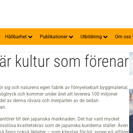
Hållbarhet
Publikationer
Utbildning
Om oss
är kultur som förenar
ör sig och naturens egen fabrik av förnyelsebart byggmaterial,
 högtryck och kommer under året att leverera 100 miljoner
del av denna råvara och merparten av de sedan
pan.
rantörer till den japanska marknaden. Det har varit mycket
omisslösa kvalitetskrav som de japanska kunderna ställer. Även
 så finns också likheter – som känslan för trä, synen på affärer