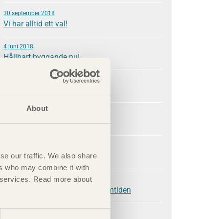
30 september 2018
Vi har alltid ett val!
4 juni 2018
Hållbart byggande nu!
6 mars 2018
Vi bygger en ny industri
About
28 november 2017
Globala effekter skapas lokalt
25 september 2017
se our traffic. We also share
Trä bygger demokrati
ers who may combine it with
ir services. Read more about
31 maj 2017
Dina val i samtiden bygger framtiden
9 mars 2017