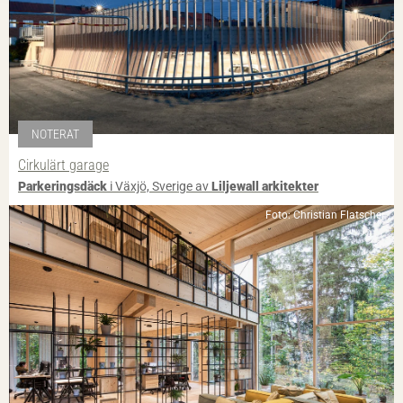
NOTERAT
Cirkulärt garage
Parkeringsdäck
i Växjö, Sverige av
Liljewall arkitekter
Foto: Christian Flatscher