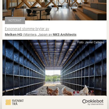
NOTERAT
Exponerad stomme bryter av
Meiken HQ
i Maniwa, Japan av
NKS Architects
Foto: Javier Callejas
NOTERAT