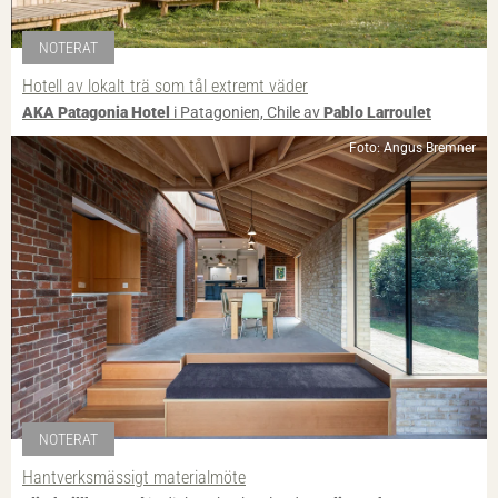
NOTERAT
Hotell av lokalt trä som tål extremt väder
AKA Patagonia Hotel
i Patagonien, Chile av
Pablo Larroulet
Foto: Angus Bremner
NOTERAT
Hantverksmässigt materialmöte