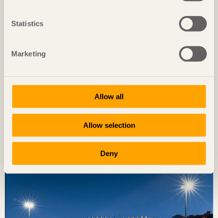
Statistics
Marketing
Allow all
NOTERAT
Allow selection
Diskret placerat experiment
Ateljé Grytnäs
på Lisö, Sverige av
In Praise of Shadows
Deny
Foto: Mads Frederik Christensen