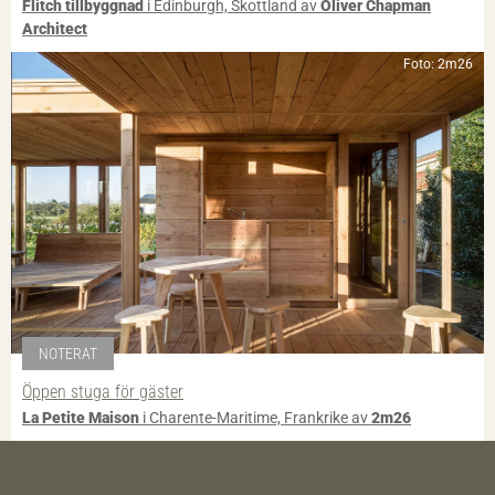
Flitch tillbyggnad
i Edinburgh, Skottland av
Oliver Chapman
Architect
Foto: 2m26
NOTERAT
Öppen stuga för gäster
La Petite Maison
i Charente-Maritime, Frankrike av
2m26