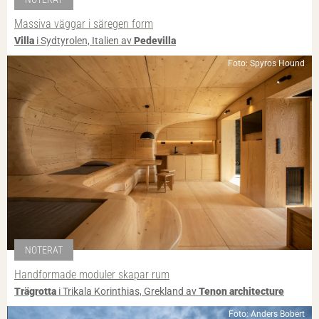
Massiva väggar i säregen form
Villa
i Sydtyrolen, Italien av
Pedevilla
Foto: Spyros Hound
NOTERAT
Handformade moduler skapar rum
Trägrotta
i Trikala Korinthias, Grekland av
Tenon architecture
Foto: Anders Bobert