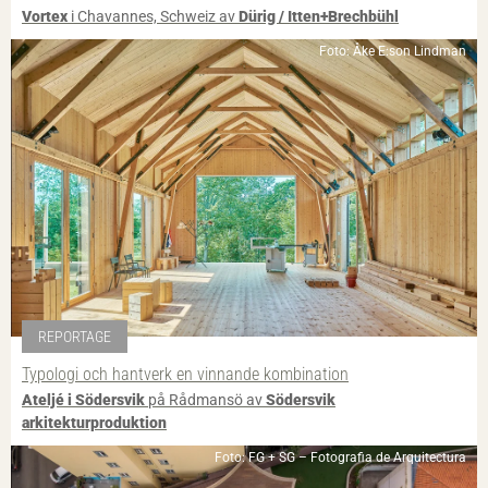
Vortex
i Chavannes, Schweiz av
Dürig / Itten+Brechbühl
Foto: Åke E:son Lindman
REPORTAGE
Typologi och hantverk en vinnande kombination
Ateljé i Södersvik
på Rådmansö av
Södersvik
arkitekturproduktion
Foto: FG + SG – Fotografia de Arquitectura