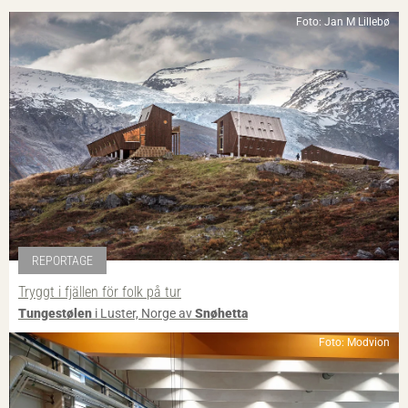
Foto: Jan M Lillebø
REPORTAGE
Tryggt i fjällen för folk på tur
Tungestølen
i Luster, Norge av
Snøhetta
Foto: Modvion