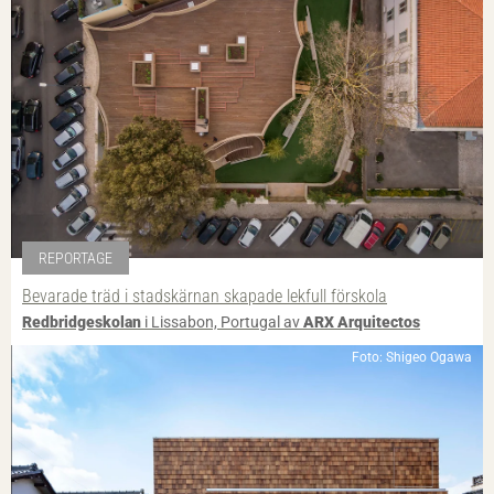
REPORTAGE
Bevarade träd i stadskärnan skapade lekfull förskola
Redbridgeskolan
i Lissabon, Portugal av
ARX Arquitectos
Foto: Shigeo Ogawa