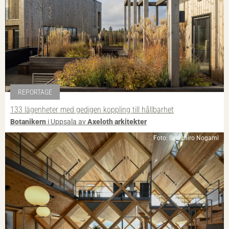
REPORTAGE
133 lägenheter med gedigen koppling till hållbarhet
Botanikern
i Uppsala av
Axeloth arkitekter
Foto: Senichiro Nogami