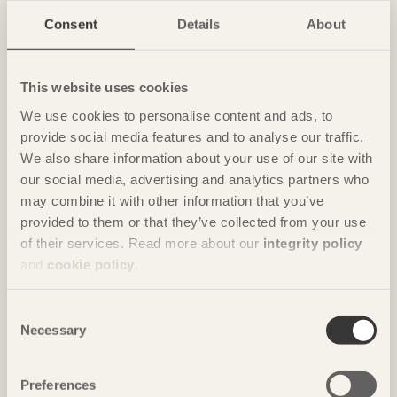
Ombonade reden i väggen
Consent
Details
About
Casa Wabi
i Oaxaca, Mexiko av
Kengo Kuma & Associates
Foto: Takumi Ota
This website uses cookies
We use cookies to personalise content and ads, to
provide social media features and to analyse our traffic.
We also share information about your use of our site with
our social media, advertising and analytics partners who
may combine it with other information that you’ve
provided to them or that they’ve collected from your use
of their services. Read more about our
integrity policy
and
cookie policy
.
NOTERAT
Consent
Necessary
Gästhus ger by nytt liv
Selection
Hus för Marebito
i Nanto, Japan av
Vuild
Foto: Björn Lofterud
Preferences