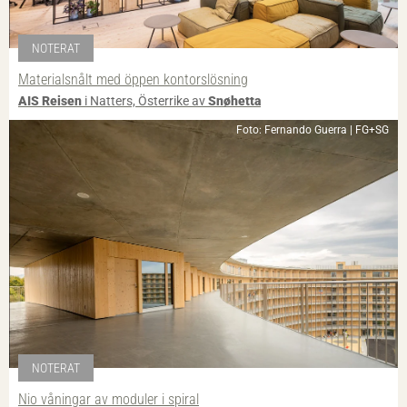
NOTERAT
Materialsnålt med öppen kontorslösning
AIS Reisen
i Natters, Österrike av
Snøhetta
Foto: Fernando Guerra | FG+SG
NOTERAT
Nio våningar av moduler i spiral