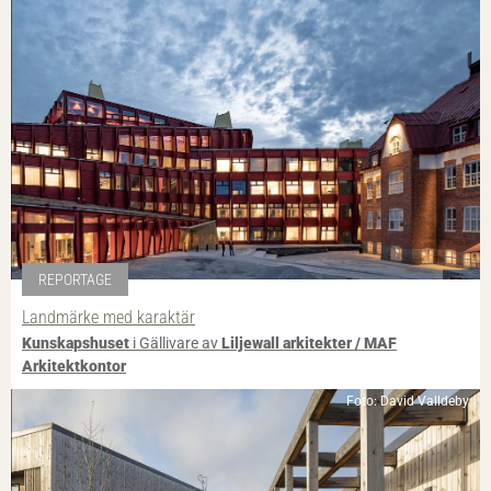
REPORTAGE
Landmärke med karaktär
Kunskapshuset
i Gällivare av
Liljewall arkitekter / MAF
Arkitektkontor
Foto: David Valldeby