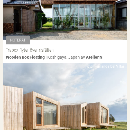
NOTERAT
Träbox flyter över risfälten
Wooden Box Floating
i Koshigaya, Japan av
Atelier N
Foto: Fernanda Del Villar