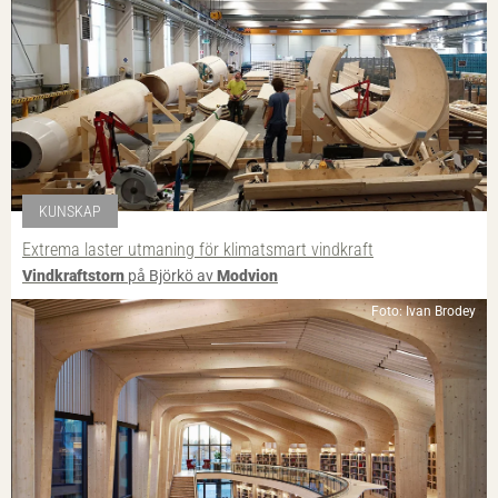
KUNSKAP
Extrema laster utmaning för klimatsmart vindkraft
Vindkraftstorn
på Björkö av
Modvion
Foto: Ivan Brodey