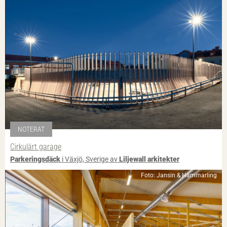
NOTERAT
Cirkulärt garage
Parkeringsdäck
i Växjö, Sverige av
Liljewall arkitekter
Foto: Jansin & Hammarling