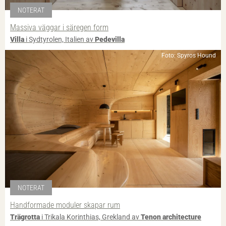
NOTERAT
Massiva väggar i säregen form
Villa
i Sydtyrolen, Italien av
Pedevilla
Foto: Spyros Hound
NOTERAT
Handformade moduler skapar rum
Trägrotta
i Trikala Korinthias, Grekland av
Tenon architecture