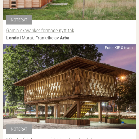
NOTERAT
Gamla skavanker formade nytt tak
L'onde
i Murat, Frankrike av
Arba
Foto: KIE & team
NOTERAT