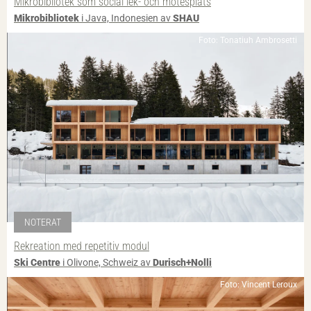
Mikrobibliotek som social lek- och mötesplats
Mikrobibliotek
i Java, Indonesien av
SHAU
Foto: Tonatiuh Ambrosetti
NOTERAT
Rekreation med repetitiv modul
Ski Centre
i Olivone, Schweiz av
Durisch+Nolli
Foto: Vincent Leroux