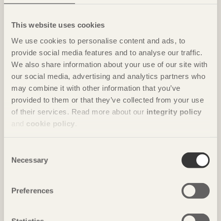
Foto: Anders Bobert
This website uses cookies
We use cookies to personalise content and ads, to
provide social media features and to analyse our traffic.
We also share information about your use of our site with
our social media, advertising and analytics partners who
may combine it with other information that you’ve
provided to them or that they’ve collected from your use
of their services. Read more about our
integrity policy
and
cookie policy
.
REPORTAGE
Landmärke med karaktär
Consent
Necessary
Kunskapshuset
i Gällivare av
Liljewall arkitekter / MAF
Selection
Arkitektkontor
Foto: Takumi Ota
Preferences