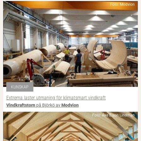
Foto: Modvion
KUNSKAP
Extrema laster utmaning för klimatsmart vindkraft
Vindkraftstorn
på Björkö av
Modvion
Foto: Åke E:son Lindman