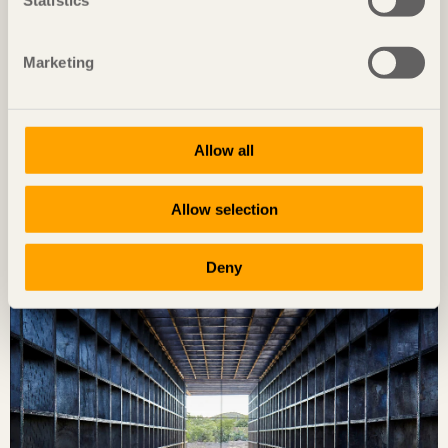
Statistics
Marketing
Allow all
NOTERAT
Allow selection
Gästhus ger by nytt liv
Hus för Marebito
i Nanto, Japan av
Vuild
Deny
Foto: Javier Callejas