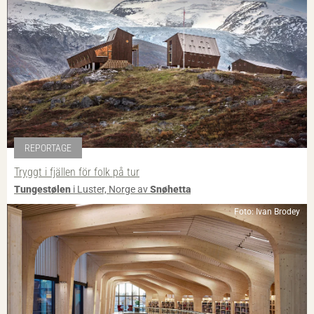
REPORTAGE
Tryggt i fjällen för folk på tur
Tungestølen
i Luster, Norge av
Snøhetta
Foto: Ivan Brodey