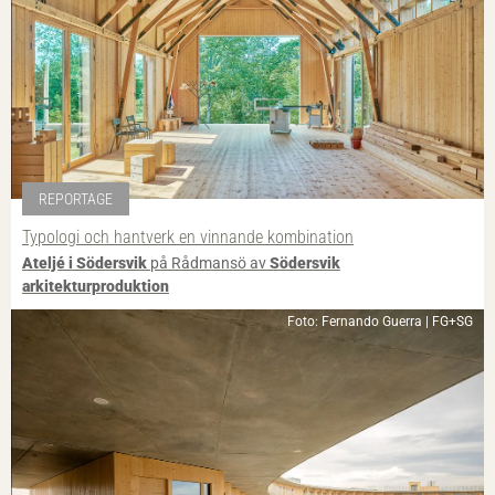
REPORTAGE
Typologi och hantverk en vinnande kombination
Ateljé i Södersvik
på Rådmansö av
Södersvik
arkitekturproduktion
Foto: Fernando Guerra | FG+SG