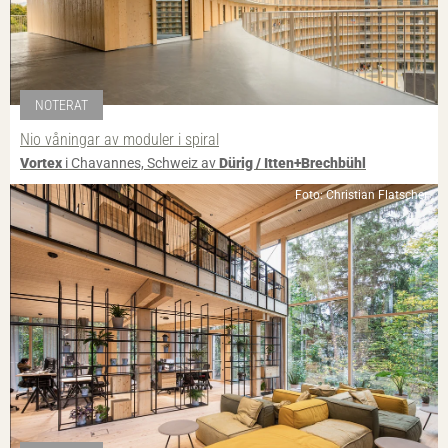
NOTERAT
Nio våningar av moduler i spiral
Vortex
i Chavannes, Schweiz av
Dürig / Itten+Brechbühl
Foto: Christian Flatscher