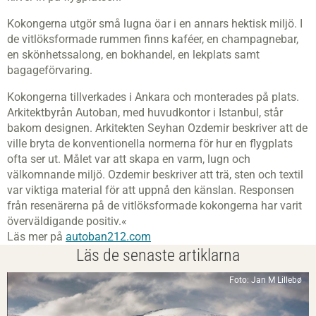
Kokongerna utgör små lugna öar i en annars hektisk miljö. I
de vitlöksformade rummen finns kaféer, en champagnebar,
en skönhets­salong, en bokhandel, en lekplats samt
bagageförvaring.
Kokongerna tillverkades i Ankara och monterades på plats.
Arkitektbyrån Autoban, med huvudkontor i Istanbul, står
bakom designen. Arkitekten Seyhan Ozdemir beskriver att de
ville bryta de konventionella normerna för hur en flygplats
ofta ser ut. Målet var att skapa en varm, lugn och
välkomnande miljö. Ozdemir beskriver att trä, sten och textil
var viktiga material för att uppnå den känslan. Responsen
från resenärerna på de vitlöksformade kokongerna har varit
överväldigande positiv.«
Läs mer på
autoban212.com
Läs de senaste artiklarna
Foto: Jan M Lillebø