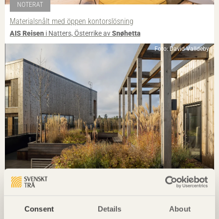
NOTERAT
Materialsnålt med öppen kontorslösning
AIS Reisen
i Natters, Österrike av
Snøhetta
Foto: David Valldeby
REPORTAGE
133 lägenheter med gedigen koppling till hållbarhet
Botanikern
i Uppsala av
Axeloth arkitekter
Consent
Details
About