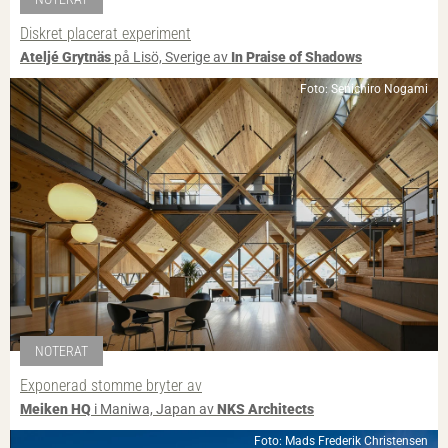
Diskret placerat experiment
Ateljé Grytnäs
på Lisö, Sverige av
In Praise of Shadows
Foto: Senichiro Nogami
NOTERAT
Exponerad stomme bryter av
Meiken HQ
i Maniwa, Japan av
NKS Architects
Foto: Mads Frederik Christensen