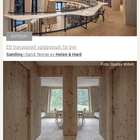
NOTERAT
Ett transparent vardagsrum för byn
Samling
i Sand, Norge av
Helen & Hard
Foto: Gustav Willeit