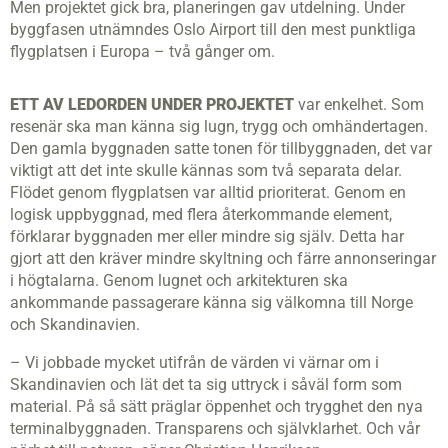
Men projektet gick bra, planeringen gav utdelning. Under
byggfasen utnämndes Oslo Airport till den mest punktliga
flygplatsen i Europa – två gånger om.
ETT AV LEDORDEN UNDER PROJEKTET
var enkelhet. Som
resenär ska man känna sig lugn, trygg och omhändertagen.
Den gamla byggnaden satte tonen för tillbyggnaden, det var
viktigt att det inte skulle kännas som två separata delar.
Flödet genom flygplatsen var alltid prioriterat. Genom en
logisk uppbyggnad, med flera återkommande element,
förklarar byggnaden mer eller mindre sig själv. Detta har
gjort att den kräver mindre skyltning och färre annonseringar
i högtalarna. Genom lugnet och arkitekturen ska
ankommande passagerare känna sig välkomna till Norge
och Skandinavien.
– Vi jobbade mycket utifrån de värden vi värnar om i
Skandinavien och lät det ta sig uttryck i såväl form som
material. På så sätt präglar öppenhet och trygghet den nya
terminalbyggnaden. Transparens och självklarhet. Och vår