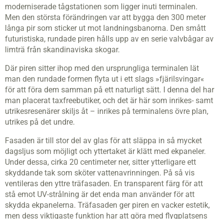
moderniserade tågstationen som ligger inuti terminalen.
Men den största förändringen var att bygga den 300 meter
långa pir som sticker ut mot landningsbanorna. Den smått
futuristiska, rundade piren hålls upp av en serie valvbågar av
limträ från skandinaviska skogar.
Där piren sitter ihop med den ursprungliga terminalen lät
man den rundade formen flyta ut i ett slags »fjärilsvingar«
för att föra dem samman på ett naturligt sätt. I denna del har
man placerat taxfreebutiker, och det är här som inrikes- samt
utrikesresenärer skiljs åt – inrikes på terminalens övre plan,
utrikes på det undre.
Fasaden är till stor del av glas för att släppa in så mycket
dagsljus som möjligt och ytter­taket är klätt med ekpaneler.
Under dessa, cirka 20 centimeter ner, sitter ytterligare ett
skyddande tak som sköter vattenavrinningen. På så vis
ventileras den yttre träfasaden. En transparent färg för att
stå emot UV-strålning är det enda man använder för att
skydda ekpanelerna. Träfasaden ger piren en vacker estetik,
men dess viktigaste funktion har att göra med flygplatsens