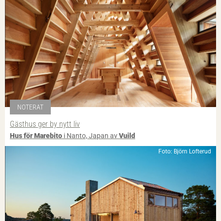
NOTERAT
Gästhus ger by nytt liv
Hus för Marebito
i Nanto, Japan av
Vuild
Foto: Björn Lofterud