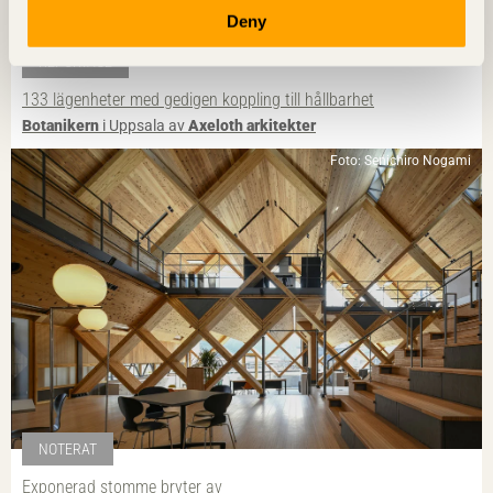
Deny
REPORTAGE
133 lägenheter med gedigen koppling till hållbarhet
Botanikern
i Uppsala av
Axeloth arkitekter
Foto: Senichiro Nogami
NOTERAT
Exponerad stomme bryter av