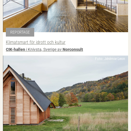
REPORTAGE
Klimatsmart för idrott och kultur
CIK-hallen
i Knivsta, Sverige av
Norconsult
Foto: Jérémie Leon