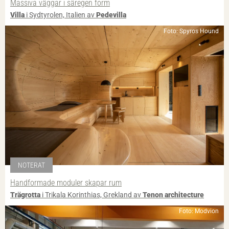
Massiva väggar i säregen form
Villa
i Sydtyrolen, Italien av
Pedevilla
Foto: Spyros Hound
NOTERAT
Handformade moduler skapar rum
Trägrotta
i Trikala Korinthias, Grekland av
Tenon architecture
Foto: Modvion