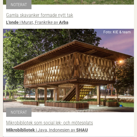
NOTERAT
Gamla skavanker formade nytt tak
L'onde
i Murat, Frankrike av
Arba
Foto: KIE & team
NOTERAT
Mikrobibliotek som social lek- och mötesplats
Mikrobibliotek
i Java, Indonesien av
SHAU