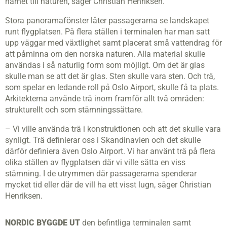
närhet till naturen, säger Christian Henriksen.
Stora panoramafönster låter passagerarna se landskapet
runt flygplatsen. På flera ställen i terminalen har man satt
upp väggar med växtlighet samt placerat små vattendrag för
att påminna om den norska naturen. Alla material skulle
användas i så naturlig form som möjligt. Om det är glas
skulle man se att det är glas. Sten skulle vara sten. Och trä,
som spelar en ledande roll på Oslo Airport, skulle få ta plats.
Arkitekterna använde trä inom framför allt två områden:
strukturellt och som stämningssättare.
– Vi ville använda trä i konstruktionen och att det skulle vara
synligt. Trä definierar oss i Skandinavien och det skulle
därför definiera även Oslo Airport. Vi har använt trä på flera
olika ställen av flygplatsen där vi ville sätta en viss
stämning. I de utrymmen där passagerarna spenderar
mycket tid eller där de vill ha ett visst lugn, säger Christian
Henriksen.
NORDIC BYGGDE UT
den befintliga terminalen samt