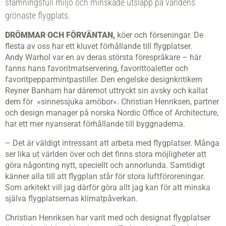
stämningsfull miljö och minskade utsläpp på världens
grönaste flygplats.
DRÖMMAR OCH FÖRVÄNTAN,
köer och för­seningar. De
flesta av oss har ett kluvet förhållande till flygplatser.
Andy
Warhol var en av deras största förespråkare – här
fanns hans favoritmatservering, favorittoaletter och
favoritpepparmintpastiller. Den engelske designkritikern
Reyner Banham har däremot uttryckt sin avsky och kallat
dem för »sinnessjuka amöbor«. Christian Henriksen, partner
och design manager på norska Nordic Office of Architecture,
har ett mer nyanserat förhållande till byggnaderna.
– Det är väldigt intressant att arbeta med flygplatser. Många
ser lika ut världen över och det finns stora möjligheter att
göra någonting nytt, speciellt och annorlunda. Samtidigt
känner alla till att flygplan står för stora luftföroreningar.
Som arkitekt vill jag därför göra allt jag kan för att minska
själva flygplatsernas klimatpåverkan.
Christian Henriksen har varit med och designat flygplatser