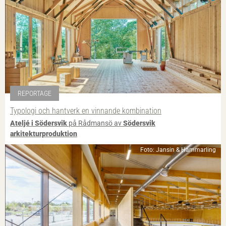
REPORTAGE
Typologi och hantverk en vinnande kombination
Ateljé i Södersvik
på Rådmansö av
Södersvik
arkitekturproduktion
Foto: Jansin & Hammarling