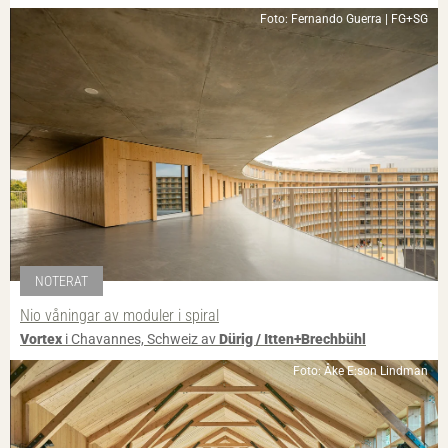
Foto: Fernando Guerra | FG+SG
NOTERAT
Nio våningar av moduler i spiral
Vortex
i Chavannes, Schweiz av
Dürig / Itten+Brechbühl
Foto: Åke E:son Lindman