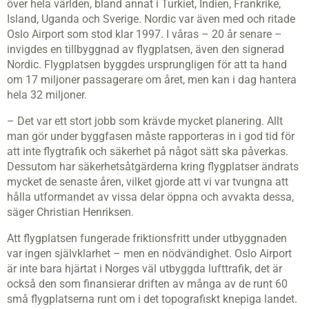
över hela världen, bland annat i Turkiet, Indien, Frankrike,
Island, Uganda och Sverige. Nordic var även med och ritade
Oslo Airport som stod klar 1997. I våras – 20 år senare –
invigdes en tillbyggnad av flygplatsen, även den signerad
Nordic. Flygplatsen byggdes ursprungligen för att ta hand
om 17 miljoner passagerare om året, men kan i dag hantera
hela 32 miljoner.
– Det var ett stort jobb som krävde mycket planering. Allt
man gör under byggfasen måste rapporteras in i god tid för
att inte flygtrafik och säkerhet på något sätt ska påverkas.
Dessutom har säkerhetsåtgärderna kring flygplatser ändrats
mycket de senaste åren, vilket gjorde att vi var tvungna att
hålla utformandet av vissa delar öppna och avvakta dessa,
säger Christian Henriksen.
Att flygplatsen fungerade friktionsfritt under utbyggnaden
var ingen självklarhet – men en nödvändighet. Oslo Airport
är inte bara hjärtat i Norges väl utbyggda lufttrafik, det är
också den som finansierar driften av många av de runt 60
små flygplatserna runt om i det topografiskt knepiga landet.