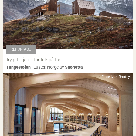
REPORTAGE
Tryggt i fjällen för folk på tur
Tungestølen
i Luster, Norge av
Snøhetta
Foto: Ivan Brodey