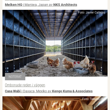
Meiken HQ
i Maniwa, Japan av
NKS Architects
Foto: Javier Callejas
NOTERAT
Ombonade reden i väggen
Casa Wabi
i Oaxaca, Mexiko av
Kengo Kuma & Associates
Foto: Takumi Ota