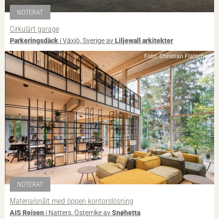
NOTERAT
Cirkulärt garage
Parkeringsdäck
i Växjö, Sverige av
Liljewall arkitekter
Foto: Christian Flatscher
NOTERAT
Materialsnålt med öppen kontorslösning
AIS Reisen
i Natters, Österrike av
Snøhetta