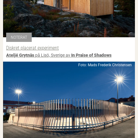
NOTERAT
Diskret placerat experiment
Ateljé Grytnäs
på Lisö, Sverige av
In Praise of Shadows
Foto: Mads Frederik Christensen