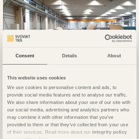
Consent
Details
About
KUNSKAP
This website uses cookies
Extrema laster utmaning för klimatsmart vindkraft
We use cookies to personalise content and ads, to
Vindkraftstorn
på Björkö av
Modvion
provide social media features and to analyse our traffic.
Foto: Anders Bobert
We also share information about your use of our site with
our social media, advertising and analytics partners who
may combine it with other information that you’ve
provided to them or that they’ve collected from your use
of their services. Read more about our
integrity policy