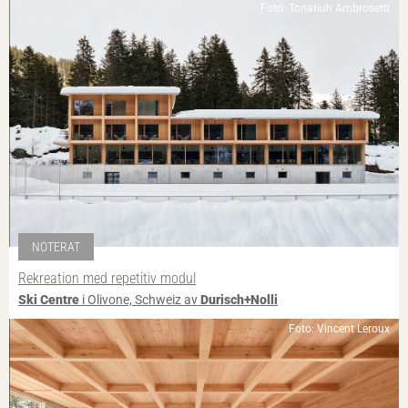
Foto: Tonatiuh Ambrosetti
NOTERAT
Rekreation med repetitiv modul
Ski Centre
i Olivone, Schweiz av
Durisch+Nolli
Foto: Vincent Leroux