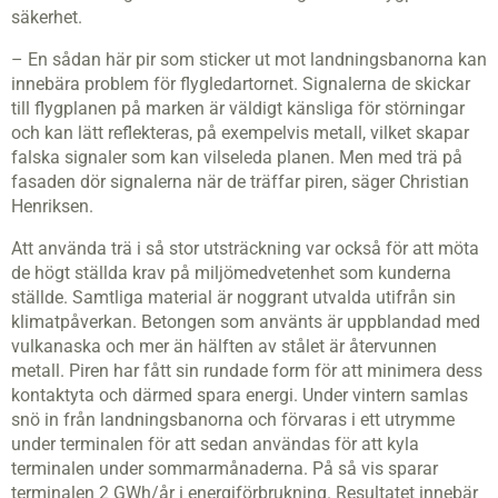
säkerhet.
– En sådan här pir som sticker ut mot landningsbanorna kan
innebära problem för flygledartornet. Signalerna de skickar
till flygplanen på marken är väldigt känsliga för störningar
och kan lätt reflekteras, på exempelvis metall, vilket skapar
falska signaler som kan vilseleda planen. Men med trä på
fasaden dör signalerna när de träffar piren, säger Christian
Henriksen.
Att använda trä i så stor utsträckning var också för att möta
de högt ställda krav på miljömedvetenhet som kunderna
ställde. Samtliga material är noggrant utvalda utifrån sin
klimatpåverkan. Betongen som använts är uppblandad med
vulkanaska och mer än hälften av stålet är återvunnen
metall. Piren har fått sin rundade form för att minimera dess
kontaktyta och därmed spara energi. Under vintern samlas
snö in från landningsbanorna och förvaras i ett utrymme
under terminalen för att sedan användas för att kyla
terminalen under sommarmånaderna. På så vis sparar
terminalen 2 GWh/år i energiförbrukning. Resultatet innebär