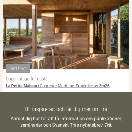
NOTERAT
Öppen stuga för gäster
La Petite Maison
i Charente-Maritime, Frankrike av
2m26
Bli inspirerad och lär dig mer om trä
Anmäl dig här för att få information om publikationer,
seminarier och Svenskt Träs nyhetsbrev
Trä
.