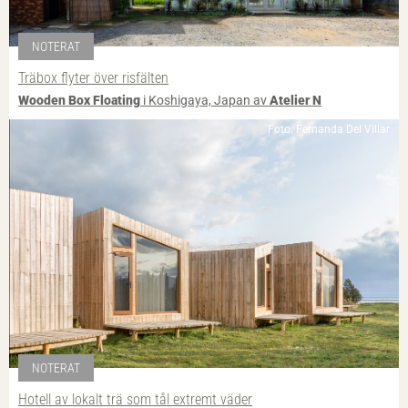
NOTERAT
Träbox flyter över risfälten
Wooden Box Floating
i Koshigaya, Japan av
Atelier N
Foto: Fernanda Del Villar
NOTERAT
Hotell av lokalt trä som tål extremt väder