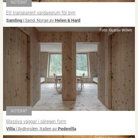
NOTERAT
Ett transparent vardagsrum för byn
Samling
i Sand, Norge av
Helen & Hard
Foto: Gustav Willeit
NOTERAT
Massiva väggar i säregen form
Villa
i Sydtyrolen, Italien av
Pedevilla