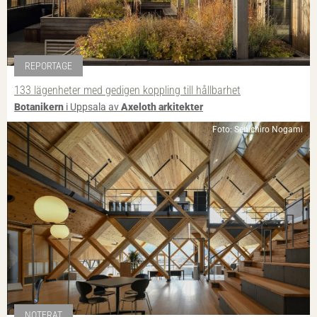
REPORTAGE
133 lägenheter med gedigen koppling till hållbarhet
Botanikern
i Uppsala av
Axeloth arkitekter
Foto: Senichiro Nogami
NOTERAT