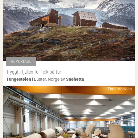
REPORTAGE
Tryggt i fjällen för folk på tur
Tungestølen
i Luster, Norge av
Snøhetta
Foto: Modvion