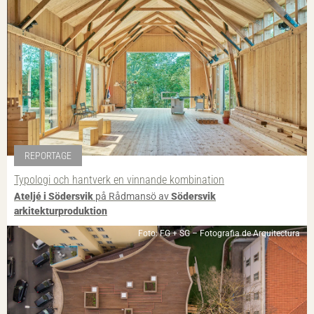
REPORTAGE
Typologi och hantverk en vinnande kombination
Ateljé i Södersvik
på Rådmansö av
Södersvik
arkitekturproduktion
Foto: FG + SG – Fotografia de Arquitectura