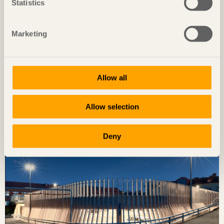
Statistics
Marketing
Allow all
NOTERAT
Diskret placerat experiment
Allow selection
Ateljé Grytnäs
på Lisö, Sverige av
In Praise of Shadows
Foto: Mads Frederik Christensen
Deny