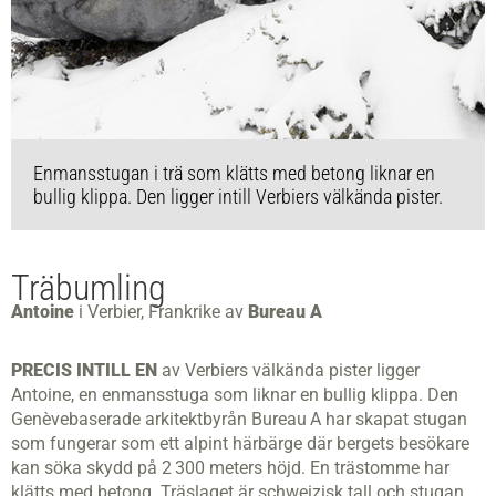
Enmansstugan i trä som klätts med betong liknar en
bullig klippa. Den ligger intill Verbiers välkända pister.
Träbumling
Antoine
i Verbier, Frankrike av
Bureau A
PRECIS INTILL EN
av Verbiers välkända pister ligger
Antoine, en enmansstuga som liknar en bullig klippa. Den
Genève­baserade arkitektbyrån Bureau A har skapat stugan
som fungerar som ett alpint härbärge där bergets besökare
kan söka skydd på 2 300 meters höjd. En trästomme har
klätts med betong. Träslaget är schweizisk tall och stugan