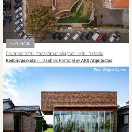
REPORTAGE
Bevarade träd i stadskärnan skapade lekfull förskola
Redbridgeskolan
i Lissabon, Portugal av
ARX Arquitectos
Foto: Shigeo Ogawa