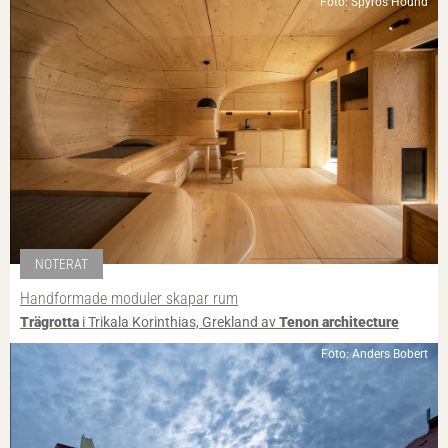
Foto: Spyros Hound
NOTERAT
Handformade moduler skapar rum
Trägrotta
i Trikala Korinthias, Grekland av
Tenon architecture
Foto: Anders Bobert