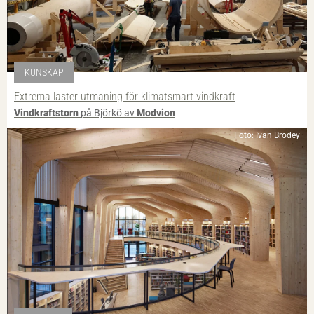
KUNSKAP
Extrema laster utmaning för klimatsmart vindkraft
Vindkraftstorn
på Björkö av
Modvion
Foto: Ivan Brodey