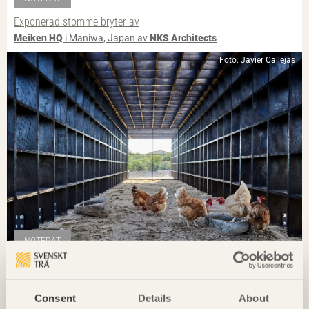
Exponerad stomme bryter av
Meiken HQ
i Maniwa, Japan av
NKS Architects
Foto: Javier Callejas
NOTERAT
Ombonade reden i väggen
Casa Wabi
i Oaxaca, Mexiko av
Kengo Kuma & Associates
Consent
Details
About
Foto: Takumi Ota