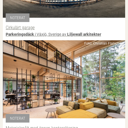
NOTERAT
Cirkulärt garage
Parkeringsdäck
i Växjö, Sverige av
Liljewall arkitekter
Foto: Christian Flatscher
NOTERAT