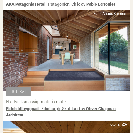
AKA Patagonia Hotel
i Patagonien, Chile av
Pablo Larroulet
Foto: Angus Bremner
NOTERAT
Hantverksmässigt materialmöte
Flitch tillbyggnad
i Edinburgh, Skottland av
Oliver Chapman
Architect
Foto: 2m26