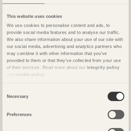
This website uses cookies
We use cookies to personalise content and ads, to
provide social media features and to analyse our traffic.
We also share information about your use of our site with
our social media, advertising and analytics partners who
may combine it with other information that you’ve
provided to them or that they’ve collected from your use
of their services. Read more about our
integrity policy
NOTERAT
and
cookie policy
.
Gästhus ger by nytt liv
Consent
Hus för Marebito
i Nanto, Japan av
Vuild
Necessary
Selection
Foto: Björn Lofterud
Preferences