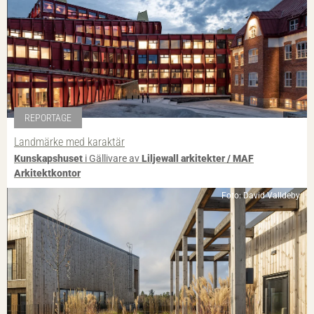
REPORTAGE
Landmärke med karaktär
Kunskapshuset
i Gällivare av
Liljewall arkitekter / MAF
Arkitektkontor
Foto: David Valldeby