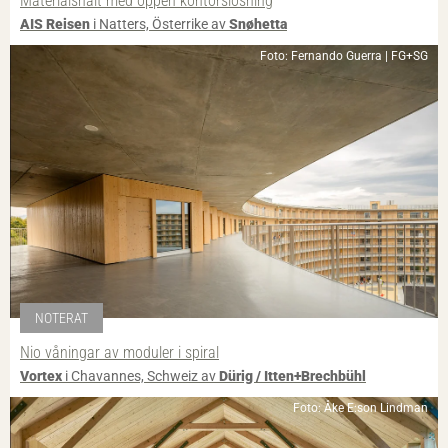
Materialsnålt med öppen kontorslösning
AIS Reisen
i Natters, Österrike av
Snøhetta
Foto: Fernando Guerra | FG+SG
NOTERAT
Nio våningar av moduler i spiral
Vortex
i Chavannes, Schweiz av
Dürig / Itten+Brechbühl
Foto: Åke E:son Lindman