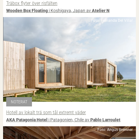
Träbox flyter över risfälten
Wooden Box Floating
i Koshigaya, Japan av
Atelier N
Foto: Fernanda Del Villar
NOTERAT
Hotell av lokalt trä som tål extremt väder
AKA Patagonia Hotel
i Patagonien, Chile av
Pablo Larroulet
Foto: Angus Bremner