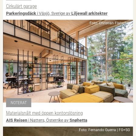
Cirkulärt garage
Parkeringsdäck
i Växjö, Sverige av
Liljewall arkitekter
Foto: Christian Flatscher
NOTERAT
Materialsnålt med öppen kontorslösning
AIS Reisen
i Natters, Österrike av
Snøhetta
Foto: Fernando Guerra | FG+SG