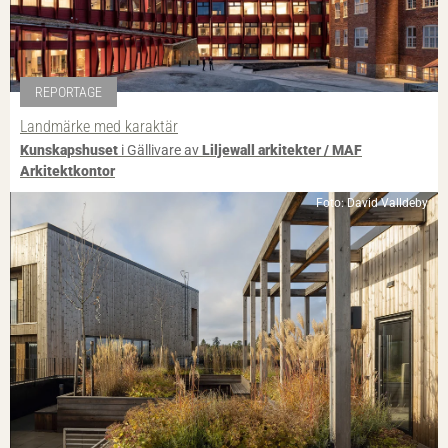
REPORTAGE
Landmärke med karaktär
Kunskapshuset
i Gällivare av
Liljewall arkitekter / MAF
Arkitektkontor
Foto: David Valldeby