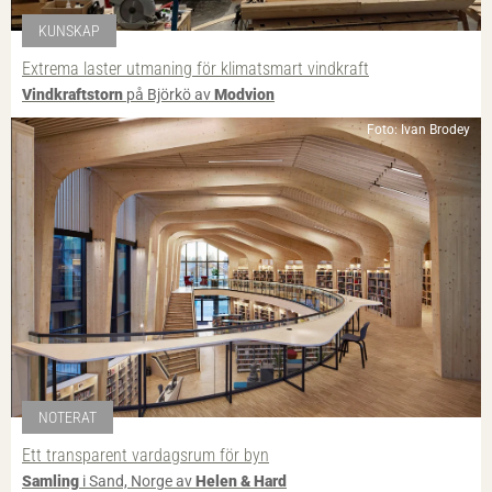
KUNSKAP
Extrema laster utmaning för klimatsmart vindkraft
Vindkraftstorn
på Björkö av
Modvion
Foto: Ivan Brodey
NOTERAT
Ett transparent vardagsrum för byn
Samling
i Sand, Norge av
Helen & Hard