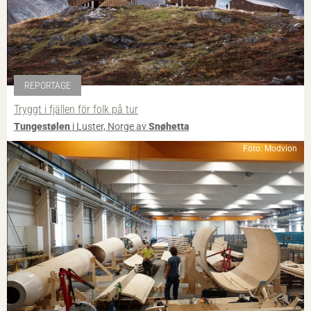
REPORTAGE
Tryggt i fjällen för folk på tur
Tungestølen
i Luster, Norge av
Snøhetta
Foto: Modvion