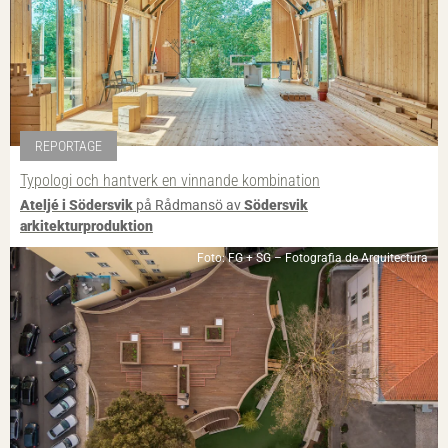
REPORTAGE
Typologi och hantverk en vinnande kombination
Ateljé i Södersvik
på Rådmansö av
Södersvik
arkitekturproduktion
Foto: FG + SG – Fotografia de Arquitectura