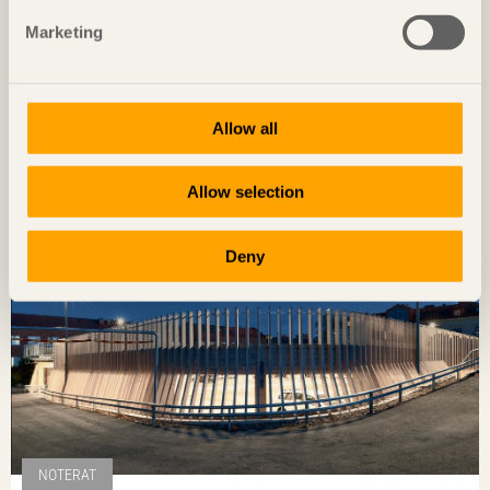
Marketing
NOTERAT
Diskret placerat experiment
Allow all
Ateljé Grytnäs
på Lisö, Sverige av
In Praise of Shadows
Foto: Mads Frederik Christensen
Allow selection
Deny
NOTERAT