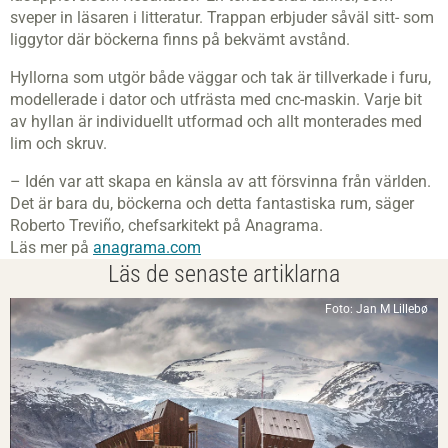
sveper in läsaren i litteratur. Trappan erbjuder såväl sitt- som
liggytor där böckerna finns på bekvämt avstånd.
Hyllorna som utgör både väggar och tak är tillverkade i furu,
modellerade i dator och utfrästa med cnc-maskin. Varje bit
av hyllan är individuellt utformad och allt monterades med
lim och skruv.
– Idén var att skapa en känsla av att försvinna från världen.
Det är bara du, böckerna och detta fantastiska rum, säger
Roberto Treviño, chefsarkitekt på Anagrama.
Läs mer på
anagrama.com
Läs de senaste artiklarna
Foto: Jan M Lillebø