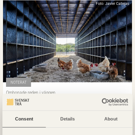
Foto: Javier Callejas
NOTERAT
Ombonade reden i väggen
Casa Wabi
i Oaxaca, Mexiko av
Kengo Kuma & Associates
Foto: Takumi Ota
Consent
Details
About