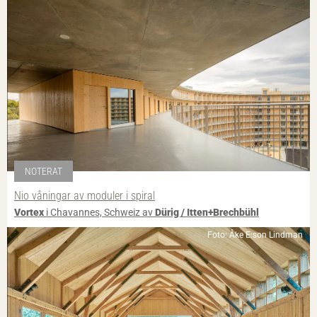
NOTERAT
Nio våningar av moduler i spiral
Vortex
i Chavannes, Schweiz av
Dürig / Itten+Brechbühl
Foto: Åke E:son Lindman