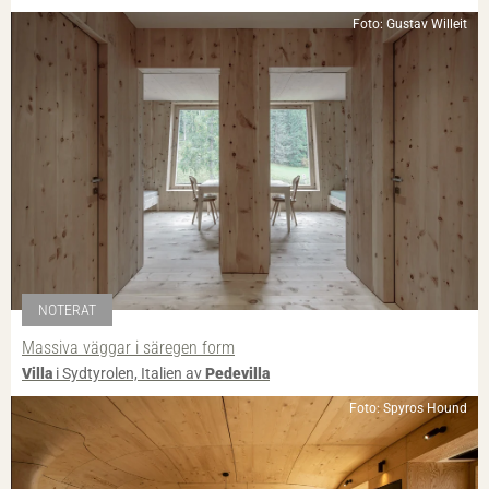
Foto: Gustav Willeit
NOTERAT
Massiva väggar i säregen form
Villa
i Sydtyrolen, Italien av
Pedevilla
Foto: Spyros Hound