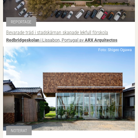
REPORTAGE
Bevarade träd i stadskärnan skapade lekfull förskola
Redbridgeskolan
i Lissabon, Portugal av
ARX Arquitectos
Foto: Shigeo Ogawa
NOTERAT