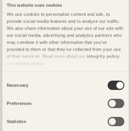
This website uses cookies
We use cookies to personalise content and ads, to
provide social media features and to analyse our traffic.
We also share information about your use of our site with
our social media, advertising and analytics partners who
may combine it with other information that you’ve
provided to them or that they’ve collected from your use
NOTERAT
of their services. Read more about our
integrity policy
Gästhus ger by nytt liv
and
cookie policy
.
Hus för Marebito
i Nanto, Japan av
Vuild
Foto: Björn Lofterud
Consent
Necessary
Selection
Preferences
Statistics