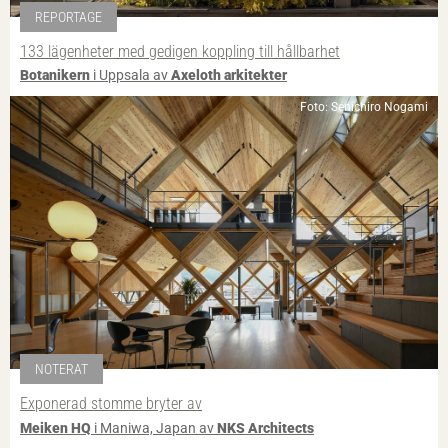
REPORTAGE
133 lägenheter med gedigen koppling till hållbarhet
Botanikern
i Uppsala av
Axeloth arkitekter
Foto: Senichiro Nogami
NOTERAT
Exponerad stomme bryter av
Meiken HQ
i Maniwa, Japan av
NKS Architects