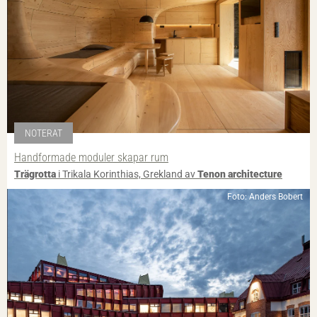
NOTERAT
Handformade moduler skapar rum
Trägrotta
i Trikala Korinthias, Grekland av
Tenon architecture
Foto: Anders Bobert