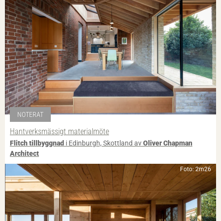
NOTERAT
Hantverksmässigt materialmöte
Flitch tillbyggnad
i Edinburgh, Skottland av
Oliver Chapman
Architect
Foto: 2m26