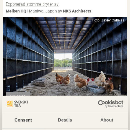
Exponerad stomme bryter av
Meiken HQ
i Maniwa, Japan av
NKS Architects
Foto: Javier Callejas
NOTERAT
Ombonade reden i väggen
Casa Wabi
i Oaxaca, Mexiko av
Kengo Kuma & Associates
Consent
Details
About
Foto: Takumi Ota