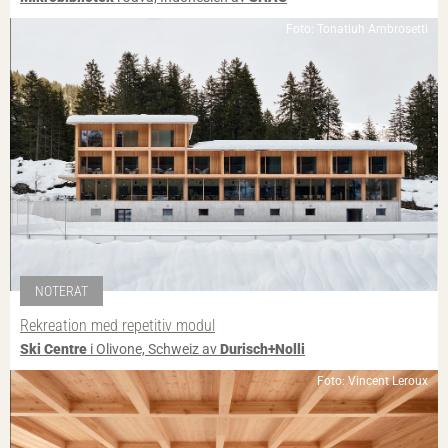
Foto: Tonatiuh Ambrosetti
NOTERAT
Rekreation med repetitiv modul
Ski Centre
i Olivone, Schweiz av
Durisch+Nolli
Foto: Vincent Leroux