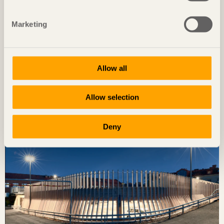
Marketing
Allow all
NOTERAT
Diskret placerat experiment
Allow selection
Ateljé Grytnäs
på Lisö, Sverige av
In Praise of Shadows
Foto: Mads Frederik Christensen
Deny