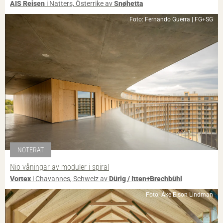
AIS Reisen
i Natters, Österrike av
Snøhetta
Foto: Fernando Guerra | FG+SG
NOTERAT
Nio våningar av moduler i spiral
Vortex
i Chavannes, Schweiz av
Dürig / Itten+Brechbühl
Foto: Åke E:son Lindman