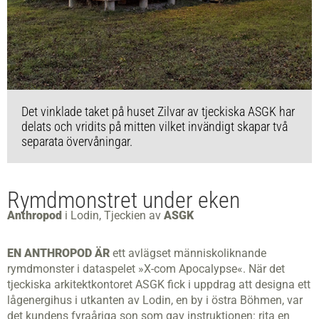
Det vinklade taket på huset Zilvar av tjeckiska ASGK har
delats och vridits på mitten vilket invändigt skapar två
separata övervåningar.
Rymdmonstret under eken
Anthropod
i Lodin, Tjeckien av
ASGK
EN ANTHROPOD ÄR
ett avlägset människoliknande
rymdmonster i dataspelet »X-com Apocalypse«. När det
tjeckiska arkitektkontoret ASGK fick i uppdrag att designa ett
lågenergihus i utkanten av Lodin, en by i östra Böhmen, var
det kundens fyraåriga son som gav instruktionen: rita en