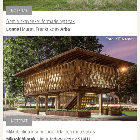
NOTERAT
Gamla skavanker formade nytt tak
L'onde
i Murat, Frankrike av
Arba
Foto: KIE & team
NOTERAT
Mikrobibliotek som social lek- och mötesplats
Mikrobibliotek
i Java, Indonesien av
SHAU