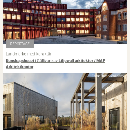
REPORTAGE
Landmärke med karaktär
Kunskapshuset
i Gällivare av
Liljewall arkitekter / MAF
Arkitektkontor
Foto: David Valldeby