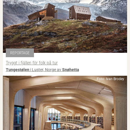
REPORTAGE
Tryggt i fjällen för folk på tur
Tungestølen
i Luster, Norge av
Snøhetta
Foto: Ivan Brodey