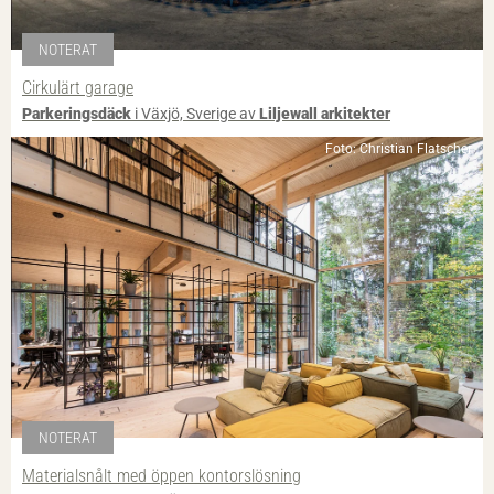
NOTERAT
Cirkulärt garage
Parkeringsdäck
i Växjö, Sverige av
Liljewall arkitekter
Foto: Christian Flatscher
NOTERAT
Materialsnålt med öppen kontorslösning