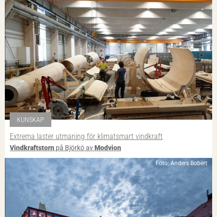
KUNSKAP
Extrema laster utmaning för klimatsmart vindkraft
Vindkraftstorn
på Björkö av
Modvion
Foto: Anders Bobert