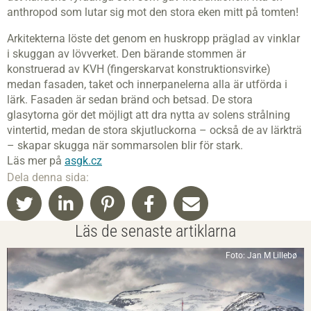
anthropod som lutar sig mot den stora eken mitt på tomten!
Arkitekterna löste det genom en huskropp präglad av vinklar
i skuggan av lövverket. Den bärande stommen är
konstruerad av KVH (fingerskarvat konstruktionsvirke)
medan fasaden, taket och innerpanelerna alla är utförda i
lärk. Fasaden är sedan bränd och betsad. De stora
glasytorna gör det möjligt att dra nytta av solens strålning
vintertid, medan de stora skjutluckorna – också de av lärkträ
– skapar skugga när sommarsolen blir för stark.
Läs mer på
asgk.cz
Dela denna sida:
Läs de senaste artiklarna
Foto: Jan M Lillebø