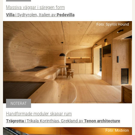
Massiva väggar i säregen form
Villa
i Sydtyrolen, Italien av
Pedevilla
Foto: Spyros Hound
NOTERAT
Handformade moduler skapar rum
Trägrotta
i Trikala Korinthias, Grekland av
Tenon architecture
Foto: Modvion