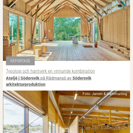
REPORTAGE
Typologi och hantverk en vinnande kombination
Ateljé i Södersvik
på Rådmansö av
Södersvik
arkitekturproduktion
Foto: Jansin & Hammarling