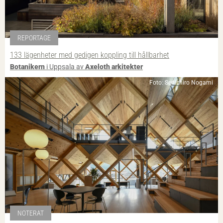
REPORTAGE
133 lägenheter med gedigen koppling till hållbarhet
Botanikern
i Uppsala av
Axeloth arkitekter
Foto: Senichiro Nogami
NOTERAT