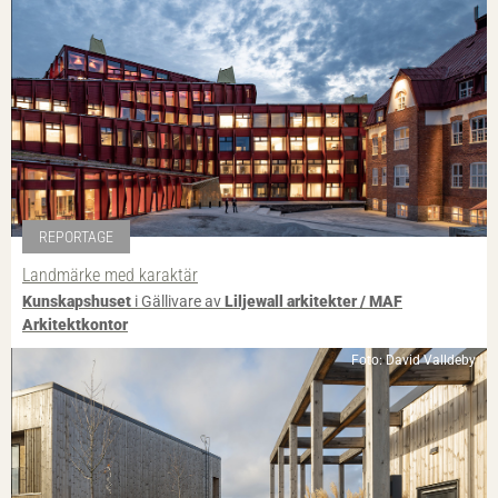
REPORTAGE
Landmärke med karaktär
Kunskapshuset
i Gällivare av
Liljewall arkitekter / MAF
Arkitektkontor
Foto: David Valldeby