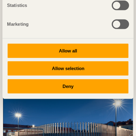
Statistics
Marketing
Allow all
NOTERAT
Allow selection
Diskret placerat experiment
Ateljé Grytnäs
på Lisö, Sverige av
In Praise of Shadows
Deny
Foto: Mads Frederik Christensen