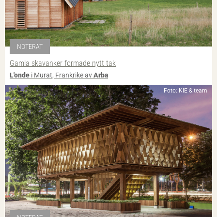
NOTERAT
Gamla skavanker formade nytt tak
L'onde
i Murat, Frankrike av
Arba
Foto: KIE & team