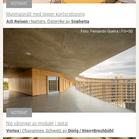
NOTERAT
Materialsnålt med öppen kontorslösning
AIS Reisen
i Natters, Österrike av
Snøhetta
Foto: Fernando Guerra | FG+SG
NOTERAT
Nio våningar av moduler i spiral
Vortex
i Chavannes, Schweiz av
Dürig / Itten+Brechbühl