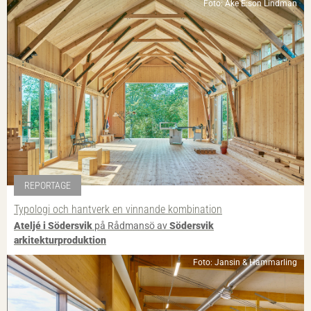
Foto: Åke E:son Lindman
REPORTAGE
Typologi och hantverk en vinnande kombination
Ateljé i Södersvik
på Rådmansö av
Södersvik
arkitekturproduktion
Foto: Jansin & Hammarling