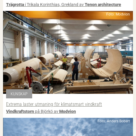
Trägrotta
i Trikala Korinthias, Grekland av
Tenon architecture
Foto: Modvion
KUNSKAP
Extrema laster utmaning för klimatsmart vindkraft
Vindkraftstorn
på Björkö av
Modvion
Foto: Anders Bobert