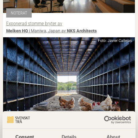
NOTERAT
Exponerad stomme bryter av
Meiken HQ
i Maniwa, Japan av
NKS Architects
Foto: Javier Callejas
NOTERAT
Ombonade reden i väggen
Consent
Details
About