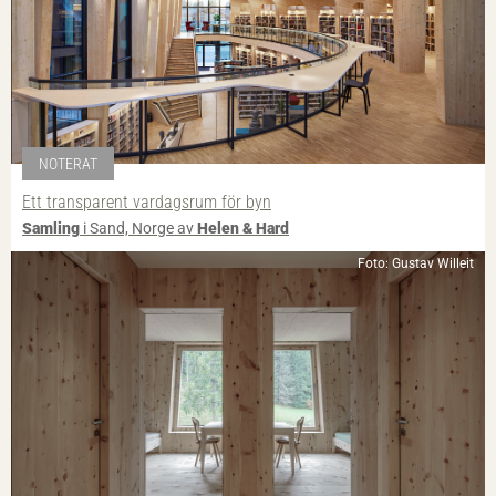
NOTERAT
Ett transparent vardagsrum för byn
Samling
i Sand, Norge av
Helen & Hard
Foto: Gustav Willeit