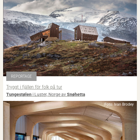
REPORTAGE
Tryggt i fjällen för folk på tur
Tungestølen
i Luster, Norge av
Snøhetta
Foto: Ivan Brodey