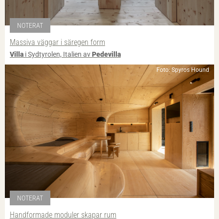
NOTERAT
Massiva väggar i säregen form
Villa
i Sydtyrolen, Italien av
Pedevilla
Foto: Spyros Hound
NOTERAT
Handformade moduler skapar rum