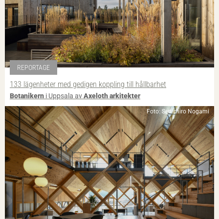
REPORTAGE
133 lägenheter med gedigen koppling till hållbarhet
Botanikern
i Uppsala av
Axeloth arkitekter
Foto: Senichiro Nogami