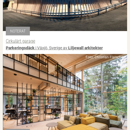
NOTERAT
Cirkulärt garage
Parkeringsdäck
i Växjö, Sverige av
Liljewall arkitekter
Foto: Christian Flatscher