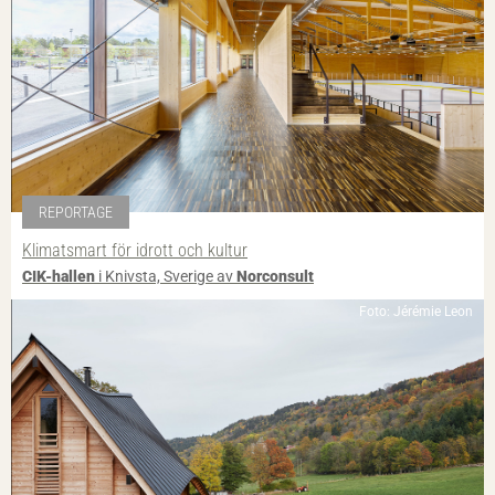
REPORTAGE
Klimatsmart för idrott och kultur
CIK-hallen
i Knivsta, Sverige av
Norconsult
Foto: Jérémie Leon