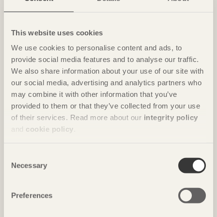
Casa Wabi
i Oaxaca, Mexiko av
Kengo Kuma & Associates
Foto: Takumi Ota
This website uses cookies
We use cookies to personalise content and ads, to
provide social media features and to analyse our traffic.
We also share information about your use of our site with
our social media, advertising and analytics partners who
may combine it with other information that you’ve
provided to them or that they’ve collected from your use
of their services. Read more about our
integrity policy
and
cookie policy
.
NOTERAT
Consent
Gästhus ger by nytt liv
Necessary
Selection
Hus för Marebito
i Nanto, Japan av
Vuild
Foto: Björn Lofterud
Preferences