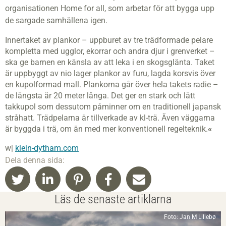
organisationen Home for all, som arbetar för att bygga upp
de sargade samhällena igen.
Innertaket av plankor – uppburet av tre trädformade pelare
kompletta med ugglor, ekorrar och andra djur i grenverket –
ska ge barnen en känsla av att leka i en skogsglänta. Taket
är uppbyggt av nio lager plankor av furu, lagda korsvis över
en kupolformad mall. Plankorna går över hela takets radie –
de längsta är 20 meter långa. Det ger en stark och lätt
takkupol som dessutom påminner om en traditionell japansk
stråhatt. Trädpelarna är tillverkade av kl-trä. Även väggarna
är byggda i trä, om än med mer konventionell regelteknik.
«
w|
klein-dytham.com
Dela denna sida:
Läs de senaste artiklarna
Foto: Jan M Lillebø