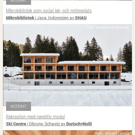
NOTERAT
Mikrobibliotek som social lek- och mötesplats
Mikrobibliotek
i Java, Indonesien av
SHAU
Foto: Tonatiuh Ambrosetti
NOTERAT
Rekreation med repetitiv modul
Ski Centre
i Olivone, Schweiz av
Durisch+Nolli
Foto: Vincent Leroux