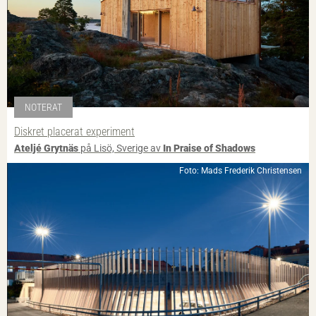
NOTERAT
Diskret placerat experiment
Ateljé Grytnäs
på Lisö, Sverige av
In Praise of Shadows
Foto: Mads Frederik Christensen