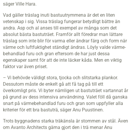
säger Ville Hara.
Vad gäller träslag inuti bastuutrymmena är det en liten
vetenskap i sig. Vissa träslag fungerar betydligt bättre än
andra. Asp och al anses till exempel av många som det
absolut bästa bastuträet. Framför allt föredrar man lättare
träslag som inte blir för varma eller ändrar färg och form när
värme och luftfuktighet ständigt ändras. Löyly valde värme­
behandlad furu och gran eftersom de har just dessa
egenskaper samt för att de inte läcker kåda. Men en viktig
faktor var även priset.
– Vi behövde väldigt stora, tjocka och slitstarka plankor.
Dessutom måste de enkelt gå att få tag på till ett
överkomligt pris. Vi byter nämligen ut bastuträet vartannat år
på grund av dess intensiva användning. Valet föll då ganska
snart på värmebehandlad furu och gran som uppfyller alla
kriterier för ett bra bastuträ, säger Anu Puustinen.
Trots byggnadens starka träkänsla är stommen av stål. Även
om Avanto Architects gärna gjort den i trä menar Anu