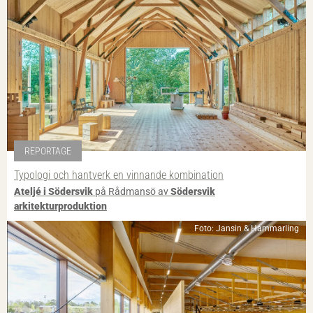
REPORTAGE
Typologi och hantverk en vinnande kombination
Ateljé i Södersvik
på Rådmansö av
Södersvik
arkitekturproduktion
Foto: Jansin & Hammarling