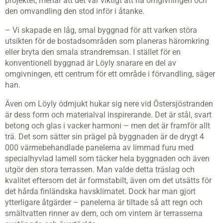
projektet, menar att det var viktigt att ha omgivningen och
den omvandling den stod inför i åtanke.
– Vi skapade en låg, smal byggnad för att varken störa
utsikten för de bostadsområden som planeras häromkring
eller bryta den smala strandremsan. I stället för en
konventionell byggnad är Löyly snarare en del av
omgivningen, ett centrum för ett område i förvandling, säger
han.
Även om Löyly ödmjukt hukar sig nere vid Östersjöstranden
är dess form och materialval inspirerande. Det är stål, svart
betong och glas i vacker harmoni – men det är framför allt
trä. Det som sätter sin prägel på byggnaden är de drygt 4
000 värmebehandlade panelerna av limmad furu med
specialhyvlad lamell som täcker hela byggnaden och även
utgör den stora terrassen. Man valde detta träslag och
kvalitet eftersom det är formstabilt, även om det utsätts för
det hårda finländska havsklimatet. Dock har man gjort
ytterligare åtgärder – panelerna är tiltade så att regn och
smältvatten rinner av dem, och om vintern är terrasserna