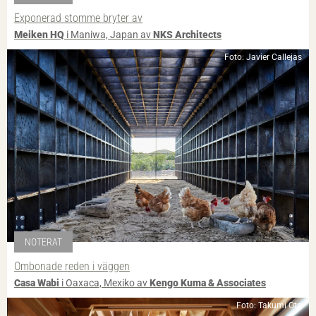
Exponerad stomme bryter av
Meiken HQ
i Maniwa, Japan av
NKS Architects
Foto: Javier Callejas
NOTERAT
Ombonade reden i väggen
Casa Wabi
i Oaxaca, Mexiko av
Kengo Kuma & Associates
Foto: Takumi Ota