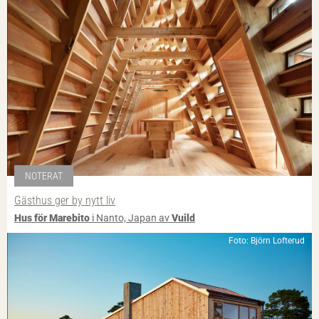
NOTERAT
Gästhus ger by nytt liv
Hus för Marebito
i Nanto, Japan av
Vuild
Foto: Björn Lofterud