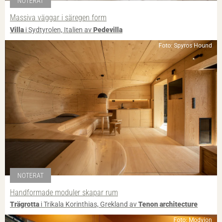
NOTERAT
Massiva väggar i säregen form
Villa
i Sydtyrolen, Italien av
Pedevilla
Foto: Spyros Hound
NOTERAT
Handformade moduler skapar rum
Trägrotta
i Trikala Korinthias, Grekland av
Tenon architecture
Foto: Modvion