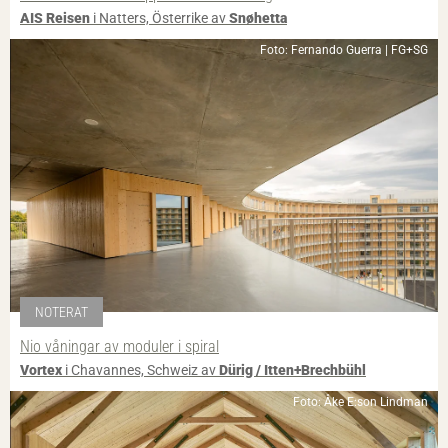
AIS Reisen
i Natters, Österrike av
Snøhetta
Foto: Fernando Guerra | FG+SG
NOTERAT
Nio våningar av moduler i spiral
Vortex
i Chavannes, Schweiz av
Dürig / Itten+Brechbühl
Foto: Åke E:son Lindman