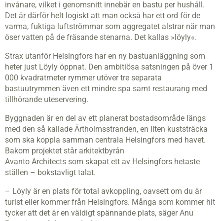
invånare, vilket i genomsnitt innebär en bastu per hushåll.
Det är därför helt logiskt att man också har ett ord för de
varma, fuktiga luftströmmar som aggregatet alstrar när man
öser vatten på de fräsande stenarna. Det kallas »löyly«.
Strax utanför Helsingfors har en ny bastuanläggning som
heter just Löyly öppnat. Den ambitiösa satsningen på över 1
000 kvadratmeter rymmer utöver tre separata
bastuutrymmen även ett mindre spa samt restaurang med
tillhörande uteservering.
Byggnaden är en del av ett planerat bostadsområde längs
med den så kallade Ärtholmsstranden, en liten kuststräcka
som ska koppla samman centrala Helsingfors med havet.
Bakom projektet står arkitektbyrån
Avanto Architects som skapat ett av Helsingfors hetaste
ställen – bokstavligt talat.
– Löyly är en plats för total avkoppling, oavsett om du är
turist eller kommer från Helsingfors. Många som kommer hit
tycker att det är en väldigt spännande plats, säger Anu