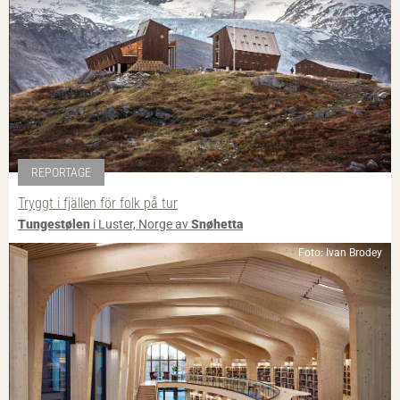
REPORTAGE
Tryggt i fjällen för folk på tur
Tungestølen
i Luster, Norge av
Snøhetta
Foto: Ivan Brodey