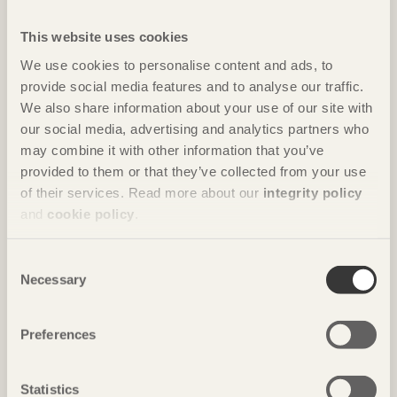
This website uses cookies
We use cookies to personalise content and ads, to
provide social media features and to analyse our traffic.
We also share information about your use of our site with
our social media, advertising and analytics partners who
REPORTAGE
may combine it with other information that you’ve
provided to them or that they’ve collected from your use
Landmärke med karaktär
of their services. Read more about our
integrity policy
Kunskapshuset
i Gällivare av
Liljewall arkitekter / MAF
and
cookie policy
.
Arkitektkontor
Foto: David Valldeby
Consent
Necessary
Selection
Preferences
Statistics