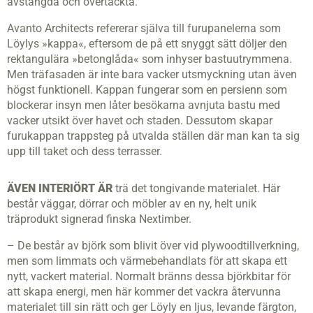
avstängda och övertäckta.
Avanto Architects refererar själva till furupanelerna som
Löylys »kappa«, eftersom de på ett snyggt sätt döljer den
rektangulära »betonglåda« som inhyser bastuutrymmena.
Men träfasaden är inte bara vacker utsmyckning utan även
högst funktionell. Kappan fungerar som en persienn som
blockerar insyn men låter besökarna avnjuta bastu med
vacker utsikt över havet och staden. Dessutom skapar
furukappan trappsteg på utvalda ställen där man kan ta sig
upp till taket och dess terrasser.
ÄVEN INTERIÖRT ÄR
trä det tongivande materialet. Här
består väggar, dörrar och möbler av en ny, helt unik
träprodukt signerad finska Nextimber.
– De består av björk som blivit över vid plywoodtillverkning,
men som limmats och värmebehandlats för att skapa ett
nytt, vackert material. Normalt bränns dessa björkbitar för
att skapa energi, men här kommer det vackra återvunna
materialet till sin rätt och ger Löyly en ljus, levande färgton,