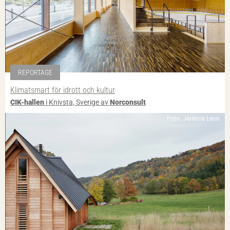
REPORTAGE
Klimatsmart för idrott och kultur
CIK-hallen
i Knivsta, Sverige av
Norconsult
Foto: Jérémie Leon