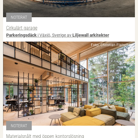
NOTERAT
Cirkulärt garage
Parkeringsdäck
i Växjö, Sverige av
Liljewall arkitekter
Foto: Christian Flatscher
NOTERAT
Materialsnålt med öppen kontorslösning