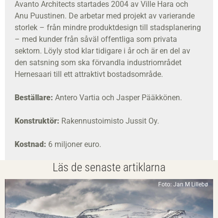
Avanto Architects startades 2004 av Ville Hara och
Anu Puustinen. De arbetar med projekt av varierande
storlek – från mindre produktdesign till stadsplanering
– med kunder från såväl offentliga som privata
sektorn. Löyly stod klar tidigare i år och är en del av
den satsning som ska förvandla industriområdet
Hernesaari till ett attraktivt bostadsområde.
Beställare:
Antero Vartia och Jasper Pääkkönen.
Konstruktör:
Rakennustoimisto Jussit Oy.
Kostnad:
6 miljoner euro.
Läs de senaste artiklarna
Foto: Jan M Lillebø