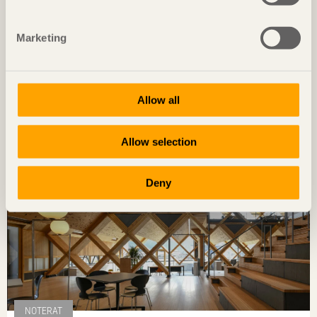
Marketing
REPORTAGE
133 lägenheter med gedigen koppling till hållbarhet
Allow all
Botanikern
i Uppsala av
Axeloth arkitekter
Foto: Senichiro Nogami
Allow selection
Deny
NOTERAT