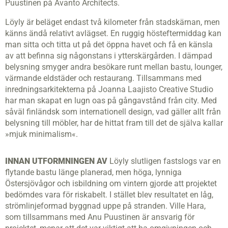
Puustinen på Avanto Architects.
Löyly är beläget endast två kilometer från stadskärnan, men
känns ändå relativt avlägset. En ruggig hösteftermiddag kan
man sitta och titta ut på det öppna havet och få en känsla
av att befinna sig någonstans i ytterskärgården. I dämpad
belysning smyger andra besökare runt mellan bastu, lounger,
värmande eldstäder och restaurang. Tillsammans med
inredningsarkitekterna på Joanna Laajisto Creative Studio
har man skapat en lugn oas på gångavstånd från city. Med
såväl finländsk som internationell design, vad gäller allt från
belysning till möbler, har de hittat fram till det de själva kallar
»mjuk minimalism«.
INNAN UTFORMNINGEN AV
Löyly slutligen fastslogs var en
flytande bastu länge planerad, men höga, lynniga
Östersjövågor och isbildning om vintern gjorde att projektet
bedömdes vara för riskabelt. I stället blev resultatet en låg,
strömlinjeformad byggnad uppe på stranden. Ville Hara,
som tillsammans med Anu Puustinen är ansvarig för