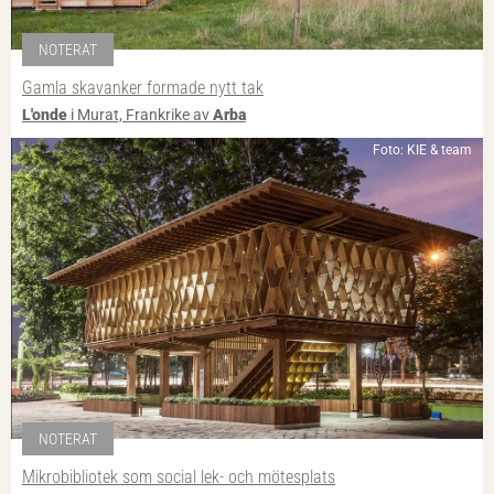
NOTERAT
Gamla skavanker formade nytt tak
L'onde
i Murat, Frankrike av
Arba
Foto: KIE & team
NOTERAT
Mikrobibliotek som social lek- och mötesplats