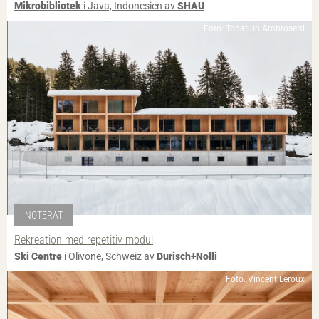
Mikrobibliotek
i Java, Indonesien av
SHAU
Foto: Tonatiuh Ambrosetti
NOTERAT
Rekreation med repetitiv modul
Ski Centre
i Olivone, Schweiz av
Durisch+Nolli
Foto: Vincent Leroux