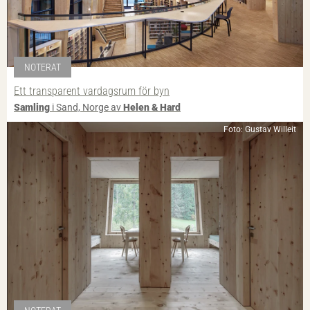
NOTERAT
Ett transparent vardagsrum för byn
Samling
i Sand, Norge av
Helen & Hard
Foto: Gustav Willeit