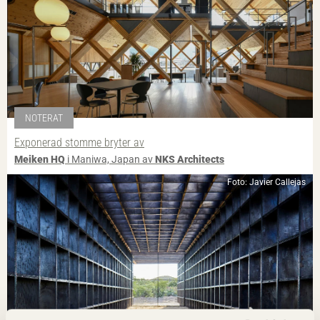
NOTERAT
Exponerad stomme bryter av
Meiken HQ
i Maniwa, Japan av
NKS Architects
Foto: Javier Callejas