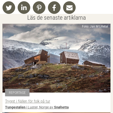
Läs de senaste artiklarna
Foto: Jan M Lillebø
REPORTAGE
Tryggt i fjällen för folk på tur
Tungestølen
i Luster, Norge av
Snøhetta