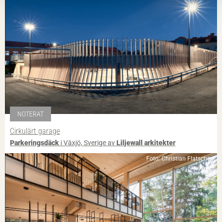
NOTERAT
Cirkulärt garage
Parkeringsdäck
i Växjö, Sverige av
Liljewall arkitekter
Foto: Christian Flatscher