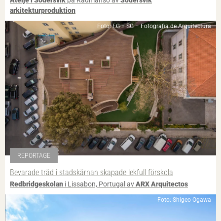
Ateljé i Södersvik
på Rådmansö av
Södersvik
arkitekturproduktion
Foto: FG + SG – Fotografia de Arquitectura
REPORTAGE
Bevarade träd i stadskärnan skapade lekfull förskola
Redbridgeskolan
i Lissabon, Portugal av
ARX Arquitectos
Foto: Shigeo Ogawa