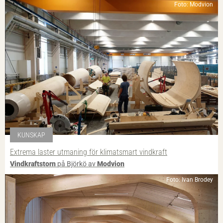
Foto: Modvion
KUNSKAP
Extrema laster utmaning för klimatsmart vindkraft
Vindkraftstorn
på Björkö av
Modvion
Foto: Ivan Brodey