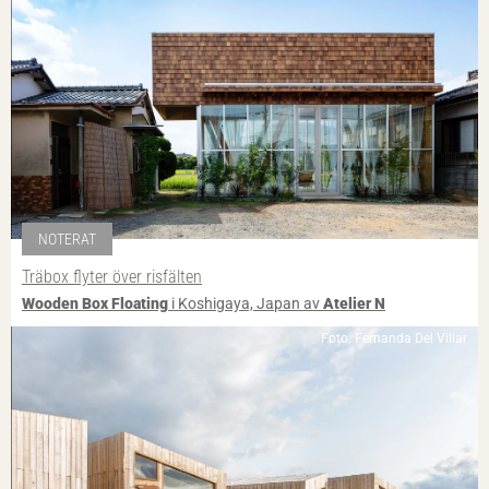
NOTERAT
Träbox flyter över risfälten
Wooden Box Floating
i Koshigaya, Japan av
Atelier N
Foto: Fernanda Del Villar