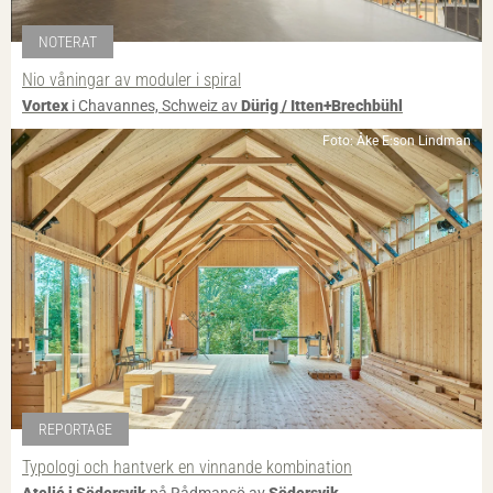
NOTERAT
Nio våningar av moduler i spiral
Vortex
i Chavannes, Schweiz av
Dürig / Itten+Brechbühl
Foto: Åke E:son Lindman
REPORTAGE
Typologi och hantverk en vinnande kombination