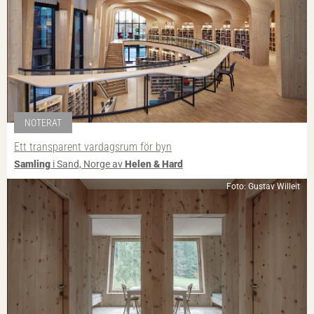
NOTERAT
Ett transparent vardagsrum för byn
Samling
i Sand, Norge av
Helen & Hard
Foto: Gustav Willeit