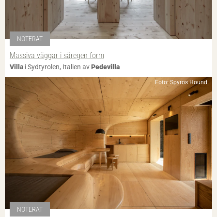
NOTERAT
Massiva väggar i säregen form
Villa
i Sydtyrolen, Italien av
Pedevilla
Foto: Spyros Hound
NOTERAT