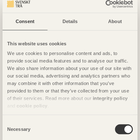
Consent
Details
About
NOTERAT
Ombonade reden i väggen
Casa Wabi
i Oaxaca, Mexiko av
Kengo Kuma & Associates
This website uses cookies
Foto: Takumi Ota
We use cookies to personalise content and ads, to
provide social media features and to analyse our traffic.
We also share information about your use of our site with
our social media, advertising and analytics partners who
may combine it with other information that you’ve
provided to them or that they’ve collected from your use
of their services. Read more about our
integrity policy
and
cookie policy
.
Consent
Necessary
Selection
NOTERAT