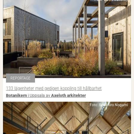
REPORTAGE
133 lägenheter med gedigen koppling till hållbarhet
Botanikern
i Uppsala av
Axeloth arkitekter
Foto: Senichiro Nogami