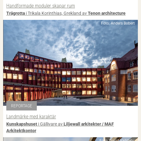
Handformade moduler skapar rum
Trägrotta
i Trikala Korinthias, Grekland av
Tenon architecture
Foto: Anders Bobert
REPORTAGE
Landmärke med karaktär
Kunskapshuset
i Gällivare av
Liljewall arkitekter / MAF
Arkitektkontor
Foto: David Valldeby