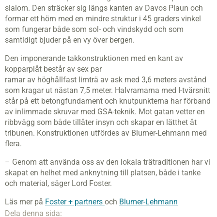
slalom. Den sträcker sig längs kanten av Davos Plaun och
formar ett hörn med en mindre struktur i 45 graders vinkel
som fungerar både som sol- och vindskydd och som
samtidigt bjuder på en vy över bergen.
Den imponerande takkonstruktionen med en kant av
kopparplåt består av sex par
ramar av höghållfast limträ av ask med 3,6 meters avstånd
som kragar ut nästan 7,5 meter. Halvramarna med I-tvärsnitt
står på ett betongfundament och knutpunkterna har förband
av inlimmade skruvar med GSA-teknik. Mot gatan vetter en
ribbvägg som både tillåter insyn och skapar en lätthet åt
tribunen. Konstruktionen utfördes av Blumer-Lehmann med
flera.
– Genom att använda oss av den lokala trätraditionen har vi
skapat en helhet med anknytning till platsen, både i tanke
och material, säger Lord Foster.
Läs mer på
Foster + partners
och
Blumer-Lehmann
Dela denna sida: