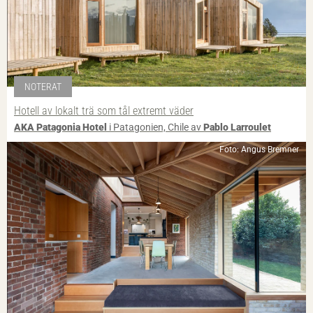
NOTERAT
Hotell av lokalt trä som tål extremt väder
AKA Patagonia Hotel
i Patagonien, Chile av
Pablo Larroulet
Foto: Angus Bremner