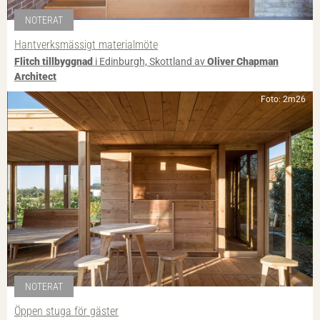
NOTERAT
Hantverksmässigt materialmöte
Flitch tillbyggnad
i Edinburgh, Skottland av
Oliver Chapman
Architect
Foto: 2m26
NOTERAT
Öppen stuga för gäster