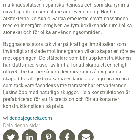
marknadsplatsen i spanska Reinosa och som ska rymma
såväl spontana som planerade evenemang. Här har
arkitekterna De Abajo Garcia emellertid ersatt bassängen
med en innergård, omgiven av fyra boxliknande rum i olika
storlekar och för olika användningsområden.
Byggnadens stora tak vilar på kraftiga limträbalkar som
invändigt är riktade mot innergården vilket skapar en rörelse
mot öppningen. De stålpelare som bär upp konstruktionen
har klätts med skivor av limträ för att skapa ett enhetligt
uttryck. De bär också upp den mezzaninvåning som är
skapad för att ge besökarna en känsla av lugn och ro och
som tack vare fasadens yttre träraster har ett varierande
ljusinsläpp med naturliga skuggor. Hela konstruktionen är
prefabricerad för att få precision och för att korta ner
konstruktionstiden på plats.
w|
deabajogarcia.com
Dela denna sida: