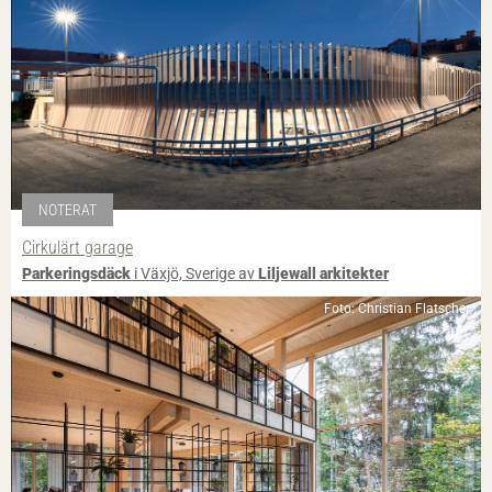
NOTERAT
Cirkulärt garage
Parkeringsdäck
i Växjö, Sverige av
Liljewall arkitekter
Foto: Christian Flatscher