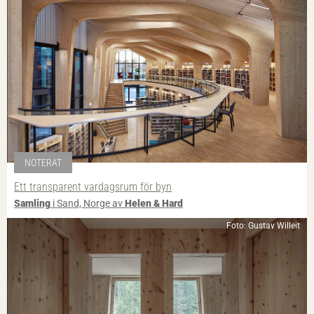
NOTERAT
Ett transparent vardagsrum för byn
Samling
i Sand, Norge av
Helen & Hard
Foto: Gustav Willeit