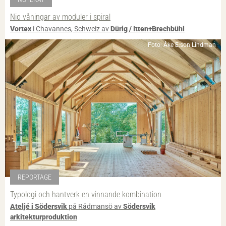
Nio våningar av moduler i spiral
Vortex
i Chavannes, Schweiz av
Dürig / Itten+Brechbühl
Foto: Åke E:son Lindman
REPORTAGE
Typologi och hantverk en vinnande kombination
Ateljé i Södersvik
på Rådmansö av
Södersvik
arkitekturproduktion