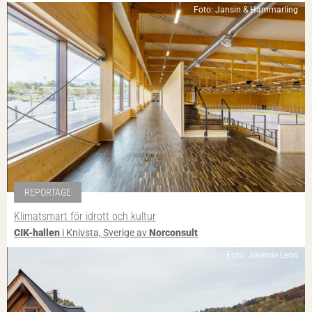
Foto: Jansin & Hammarling
REPORTAGE
Klimatsmart för idrott och kultur
CIK-hallen
i Knivsta, Sverige av
Norconsult
Foto: Jérémie Leon