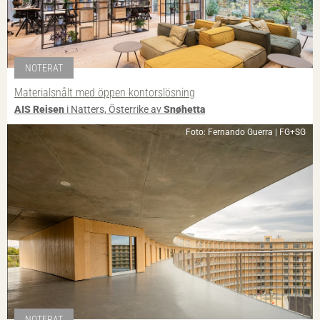
NOTERAT
Materialsnålt med öppen kontorslösning
AIS Reisen
i Natters, Österrike av
Snøhetta
Foto: Fernando Guerra | FG+SG
NOTERAT