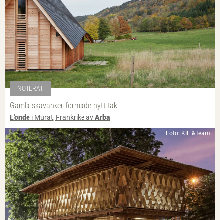
NOTERAT
Gamla skavanker formade nytt tak
L'onde
i Murat, Frankrike av
Arba
Foto: KIE & team