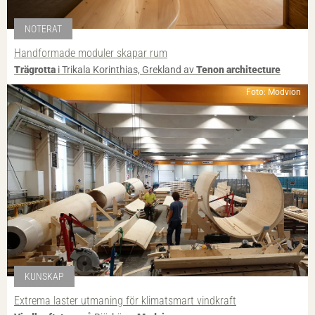
NOTERAT
Handformade moduler skapar rum
Trägrotta
i Trikala Korinthias, Grekland av
Tenon architecture
Foto: Modvion
KUNSKAP
Extrema laster utmaning för klimatsmart vindkraft