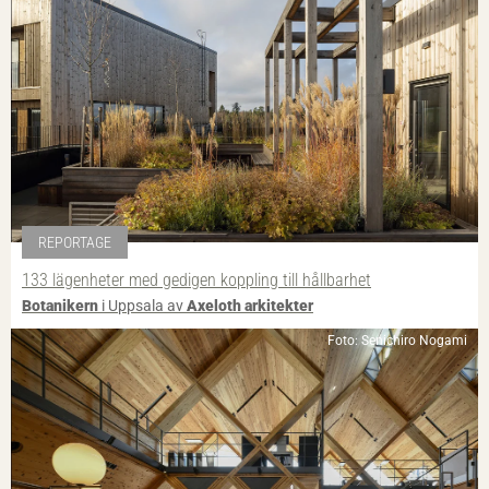
REPORTAGE
133 lägenheter med gedigen koppling till hållbarhet
Botanikern
i Uppsala av
Axeloth arkitekter
Foto: Senichiro Nogami