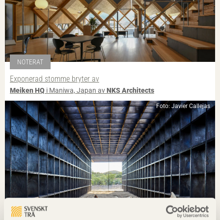
NOTERAT
Exponerad stomme bryter av
Meiken HQ
i Maniwa, Japan av
NKS Architects
Foto: Javier Callejas