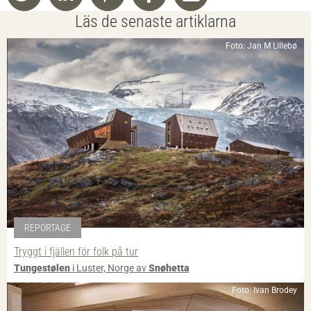
Läs de senaste artiklarna
Foto: Jan M Lillebø
REPORTAGE
Tryggt i fjällen för folk på tur
Tungestølen
i Luster, Norge av
Snøhetta
Foto: Ivan Brodey