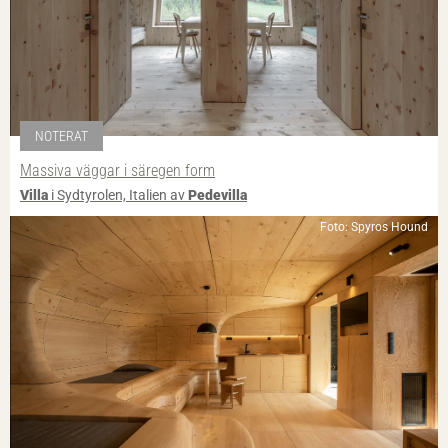
NOTERAT
Massiva väggar i säregen form
Villa
i Sydtyrolen, Italien av
Pedevilla
Foto: Spyros Hound