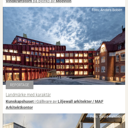
Vindkraftstorn
på Björkö av
Modvion
Foto: Anders Bobert
REPORTAGE
Landmärke med karaktär
Kunskapshuset
i Gällivare av
Liljewall arkitekter / MAF
Arkitektkontor
Foto: David Valldeby