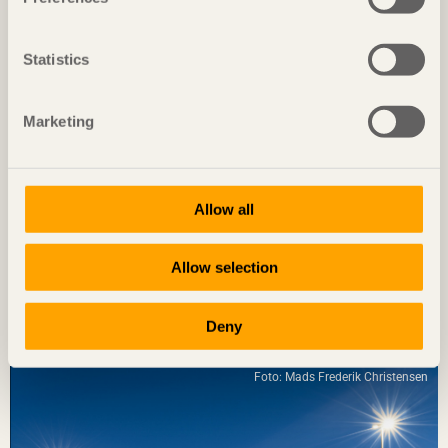
Foto: Björn Lofterud
Statistics
Marketing
Allow all
Allow selection
NOTERAT
Diskret placerat experiment
Deny
Ateljé Grytnäs
på Lisö, Sverige av
In Praise of Shadows
Foto: Mads Frederik Christensen