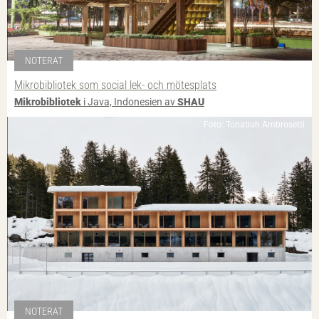
NOTERAT
Mikrobibliotek som social lek- och mötesplats
Mikrobibliotek
i Java, Indonesien av
SHAU
Foto: Tonatiuh Ambrosetti
NOTERAT