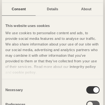
NOTERAT
Consent
Details
About
Ombonade reden i väggen
Casa Wabi
i Oaxaca, Mexiko av
Kengo Kuma & Associates
This website uses cookies
Foto: Takumi Ota
We use cookies to personalise content and ads, to
provide social media features and to analyse our traffic.
We also share information about your use of our site with
our social media, advertising and analytics partners who
may combine it with other information that you’ve
provided to them or that they’ve collected from your use
of their services. Read more about our
integrity policy
and
cookie policy
.
Consent
Necessary
NOTERAT
Selection
Gästhus ger by nytt liv
Hus för Marebito
i Nanto, Japan av
Vuild
Preferences