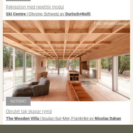
Rekreation med repetitiv modul
Ski Centre
i Olivone, Schweiz av
Durisch+Nolli
Foto: Vincent Leroux
NOTERAT
Obrutet tak skapar rymd
The Wooden Villa
i Soulac-Sur-Mer, Frankrike av
Nicolas Dahan