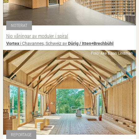
NOTERAT
Nio våningar av moduler i spiral
Vortex
i Chavannes, Schweiz av
Dürig / Itten+Brechbühl
Foto: Åke E:son Lindman
REPORTAGE