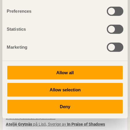
NOTERAT
Preferences
Gästhus ger by nytt liv
Hus för Marebito
i Nanto, Japan av
Vuild
Statistics
Foto: Björn Lofterud
Marketing
Allow all
Allow selection
Deny
NOTERAT
Diskret placerat experiment
Ateljé Grytnäs
på Lisö, Sverige av
In Praise of Shadows