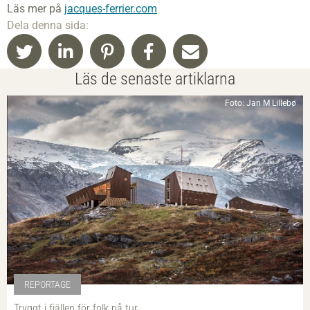
Läs mer på
jacques-ferrier.com
Dela denna sida:
Läs de senaste artiklarna
Foto: Jan M Lillebø
REPORTAGE
Tryggt i fjällen för folk på tur