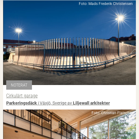
Foto: Mads Frederik Christensen
NOTERAT
Cirkulärt garage
Parkeringsdäck
i Växjö, Sverige av
Liljewall arkitekter
Foto: Christian Flatscher