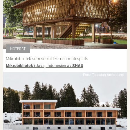
NOTERAT
Mikrobibliotek som social lek- och mötesplats
Mikrobibliotek
i Java, Indonesien av
SHAU
Foto: Tonatiuh Ambrosetti