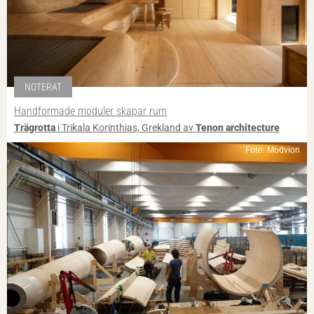
NOTERAT
Handformade moduler skapar rum
Trägrotta
i Trikala Korinthias, Grekland av
Tenon architecture
Foto: Modvion