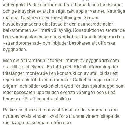
vattenpolo. Parken är formad för att smälta in i landskapet
och ge intrycket av att ha stigit rakt upp ur vattnet. Naturliga
material förstärker den föreställningen. Genom
huvudbyggnadens glasfasad är den avancerade pelar-
balkstommen av limträ väl synlig. Konstruktionen stöttar de
fyra våningsplanen som utvändigt har bundits ihop med en
»strandpromenad« och inbjuder besökaren att utforska
byggnaden.
Men det är framför allt tornet i mitten av byggnaden som
drar till sig blickarna. En luftig och lekfull utformning där
trästänger, monterade i en konstruktion av stål, bildar ett
repetitivt och fritt format mönster. Gallret är inspirerat av
origami och bildar också ett skydd för den spiraltrappa som
leder besökaren upp till den översta våningen och ut på
terrassen för att beundra utsikten.
Parken är placerad mot väst för att under sommaren dra
nytta av svala vindar, likväl för att under vintern slippa de
mer kyliga hälsningarna från norr.