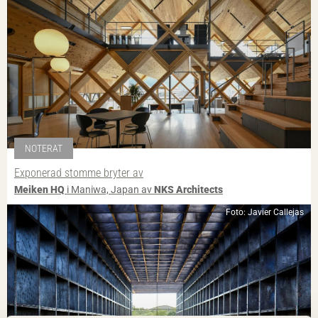
NOTERAT
Exponerad stomme bryter av
Meiken HQ
i Maniwa, Japan av
NKS Architects
Foto: Javier Callejas