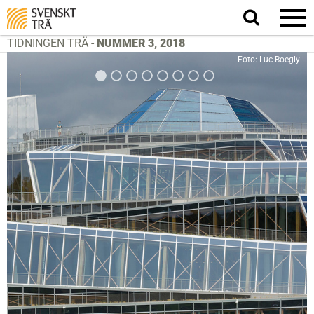
Sök
på
webbplatsen
TIDNINGEN TRÄ -
NUMMER 3, 2018
Foto: Luc Boegly