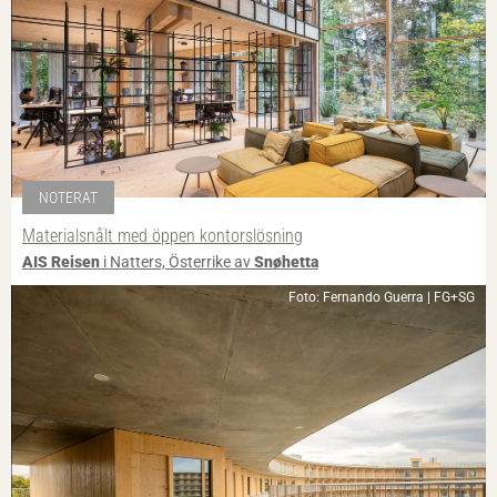
NOTERAT
Materialsnålt med öppen kontorslösning
AIS Reisen
i Natters, Österrike av
Snøhetta
Foto: Fernando Guerra | FG+SG