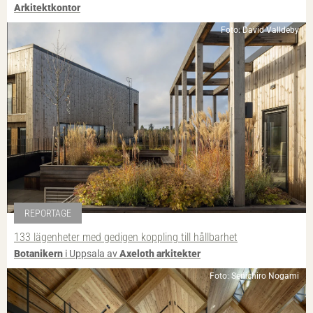
Arkitektkontor
Foto: David Valldeby
REPORTAGE
133 lägenheter med gedigen koppling till hållbarhet
Botanikern
i Uppsala av
Axeloth arkitekter
Foto: Senichiro Nogami