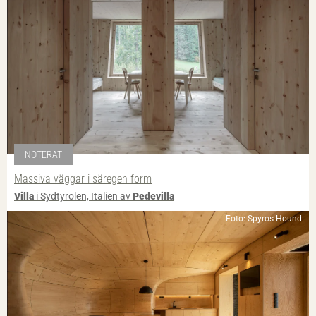
NOTERAT
Massiva väggar i säregen form
Villa
i Sydtyrolen, Italien av
Pedevilla
Foto: Spyros Hound