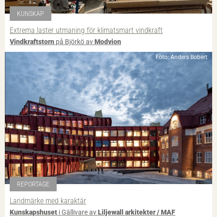
KUNSKAP
Extrema laster utmaning för klimatsmart vindkraft
Vindkraftstorn
på Björkö av
Modvion
Foto: Anders Bobert
REPORTAGE
Landmärke med karaktär
Kunskapshuset
i Gällivare av
Liljewall arkitekter / MAF