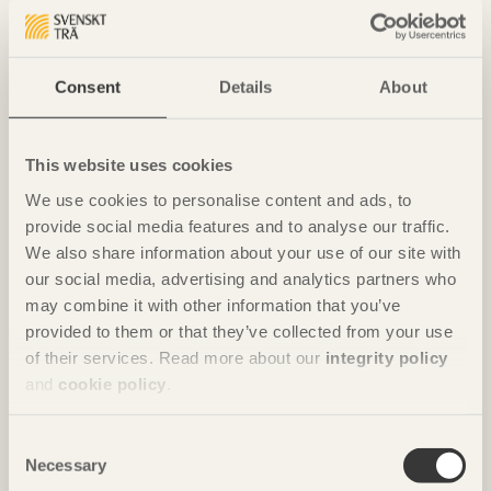
Consent
Details
About
NOTERAT
Ombonade reden i väggen
This website uses cookies
Casa Wabi
i Oaxaca, Mexiko av
Kengo Kuma & Associates
We use cookies to personalise content and ads, to
Foto: Takumi Ota
provide social media features and to analyse our traffic.
We also share information about your use of our site with
our social media, advertising and analytics partners who
may combine it with other information that you’ve
provided to them or that they’ve collected from your use
of their services. Read more about our
integrity policy
and
cookie policy
.
Consent
Necessary
Selection