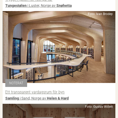
Tungestølen
i Luster, Norge av
Snøhetta
Foto: Ivan Brodey
NOTERAT
Ett transparent vardagsrum för byn
Samling
i Sand, Norge av
Helen & Hard
Foto: Gustav Willeit