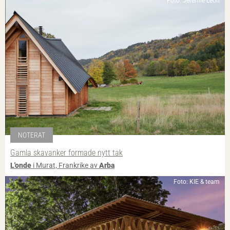
Foto: Jérémie Leon
NOTERAT
Gamla skavanker formade nytt tak
L'onde
i Murat, Frankrike av
Arba
Foto: KIE & team