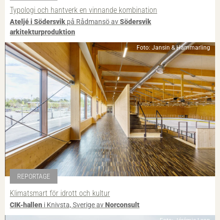
Typologi och hantverk en vinnande kombination
Ateljé i Södersvik
på Rådmansö av
Södersvik
arkitekturproduktion
Foto: Jansin & Hammarling
REPORTAGE
Klimatsmart för idrott och kultur
CIK-hallen
i Knivsta, Sverige av
Norconsult