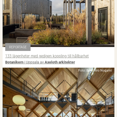
REPORTAGE
133 lägenheter med gedigen koppling till hållbarhet
Botanikern
i Uppsala av
Axeloth arkitekter
Foto: Senichiro Nogami