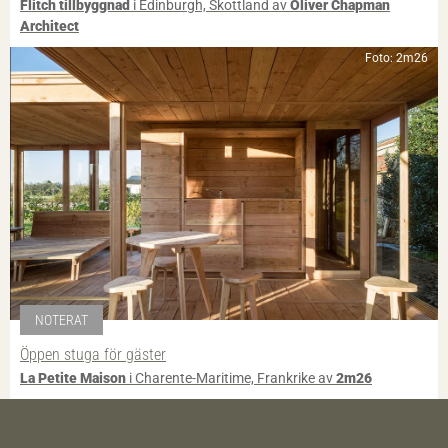
Flitch tillbyggnad
i Edinburgh, Skottland av
Oliver Chapman
Architect
Foto: 2m26
NOTERAT
Öppen stuga för gäster
La Petite Maison
i Charente-Maritime, Frankrike av
2m26