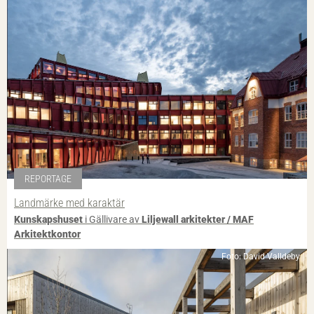
REPORTAGE
Landmärke med karaktär
Kunskapshuset
i Gällivare av
Liljewall arkitekter / MAF
Arkitektkontor
Foto: David Valldeby