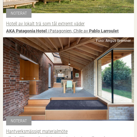
NOTERAT
Hotell av lokalt trä som tål extremt väder
AKA Patagonia Hotel
i Patagonien, Chile av
Pablo Larroulet
Foto: Angus Bremner
NOTERAT
Hantverksmässigt materialmöte