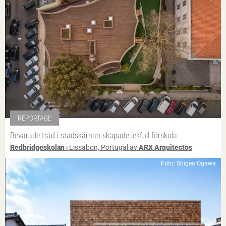
REPORTAGE
Bevarade träd i stadskärnan skapade lekfull förskola
Redbridgeskolan
i Lissabon, Portugal av
ARX Arquitectos
Foto: Shigeo Ogawa