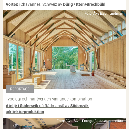
Vortex
i Chavannes, Schweiz av
Dürig / Itten+Brechbühl
Foto: Åke E:son Lindman
REPORTAGE
Typologi och hantverk en vinnande kombination
Ateljé i Södersvik
på Rådmansö av
Södersvik
arkitekturproduktion
Foto: FG + SG – Fotografia de Arquitectura