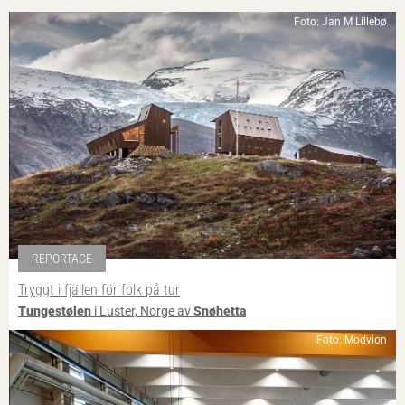
Foto: Jan M Lillebø
REPORTAGE
Tryggt i fjällen för folk på tur
Tungestølen
i Luster, Norge av
Snøhetta
Foto: Modvion