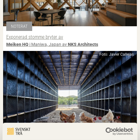
NOTERAT
Exponerad stomme bryter av
Meiken HQ
i Maniwa, Japan av
NKS Architects
Foto: Javier Callejas
NOTERAT