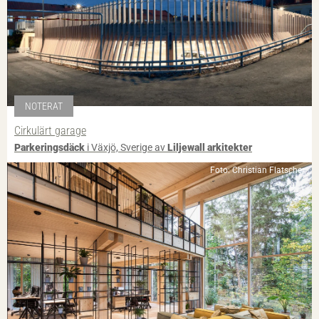
NOTERAT
Cirkulärt garage
Parkeringsdäck
i Växjö, Sverige av
Liljewall arkitekter
Foto: Christian Flatscher