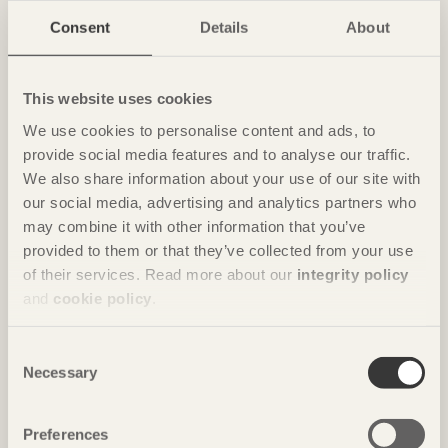
Ombonade reden i väggen
Consent
Details
About
Casa Wabi
i Oaxaca, Mexiko av
Kengo Kuma & Associates
Foto: Takumi Ota
This website uses cookies
We use cookies to personalise content and ads, to
provide social media features and to analyse our traffic.
We also share information about your use of our site with
our social media, advertising and analytics partners who
may combine it with other information that you’ve
provided to them or that they’ve collected from your use
of their services. Read more about our
integrity policy
and
cookie policy
.
NOTERAT
Consent
Necessary
Gästhus ger by nytt liv
Selection
Hus för Marebito
i Nanto, Japan av
Vuild
Foto: Björn Lofterud
Preferences