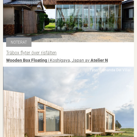
NOTERAT
Träbox flyter över risfälten
Wooden Box Floating
i Koshigaya, Japan av
Atelier N
Foto: Fernanda Del Villar