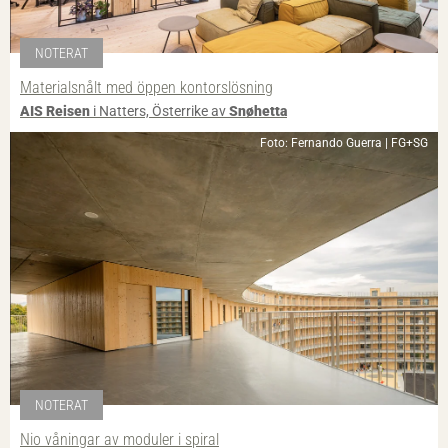
NOTERAT
Materialsnålt med öppen kontorslösning
AIS Reisen
i Natters, Österrike av
Snøhetta
Foto: Fernando Guerra | FG+SG
NOTERAT
Nio våningar av moduler i spiral