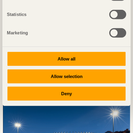
Statistics
Marketing
Allow all
NOTERAT
Allow selection
Diskret placerat experiment
Ateljé Grytnäs
på Lisö, Sverige av
In Praise of Shadows
Deny
Foto: Mads Frederik Christensen