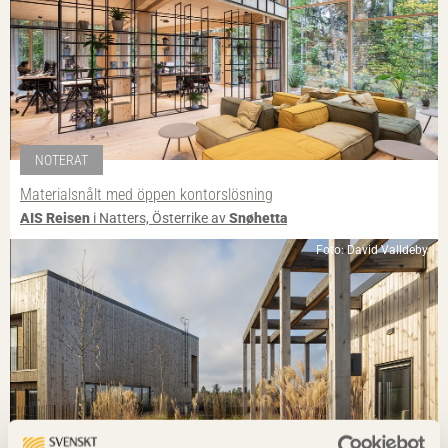
NOTERAT
Materialsnålt med öppen kontorslösning
AIS Reisen
i Natters, Österrike av
Snøhetta
Foto: David Valldeby