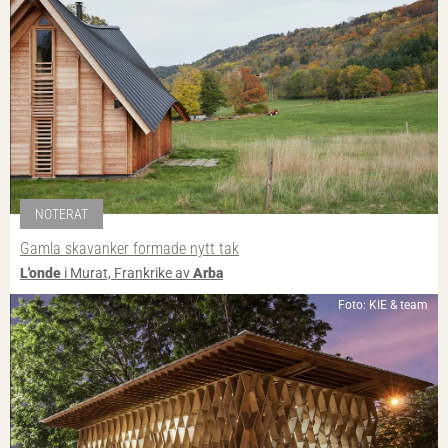
NOTERAT
Gamla skavanker formade nytt tak
L'onde
i Murat, Frankrike av
Arba
Foto: KIE & team