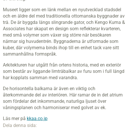
Museet ligger som en länk mellan en nyutvecklad stadsdel
och en äldre del med traditionella ottomanska byggnader av
trä. De är byggda längs slingrande gator, och Kengo Kuma &
Associates har skapat en design som reflekterar kvarteren,
med små volymer som växer sig större när besökaren
närmar sig huvudentrén. Byggnaderna är utformade som
kuber, där volymerna binds ihop till en enhet tack vare sitt
sammanhållna formspråk.
Arkitekturen har utgått från ortens historia, med en exteriör
som består av liggande limträbalkar av furu som i full längd
har kopplats samman med varandra.
De horisontella balkarna är även en viktig och
återkommande del av interiören. Här ramar de in det atrium
som fördelar det inkommande, naturliga ljuset över
våningsplanen och harmoniserar med golvet av ek.
Läs mer på
kkaa.co.jp
Dela denna sida: