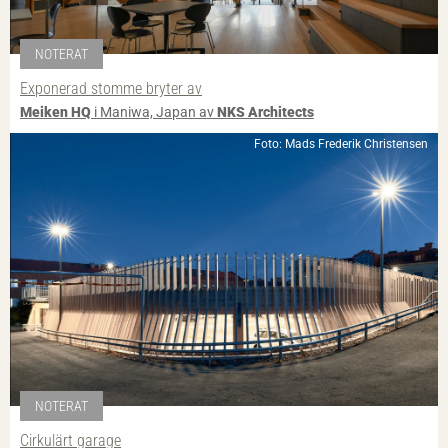
NOTERAT
Exponerad stomme bryter av
Meiken HQ
i Maniwa, Japan av
NKS Architects
Foto: Mads Frederik Christensen
NOTERAT
Cirkulärt garage