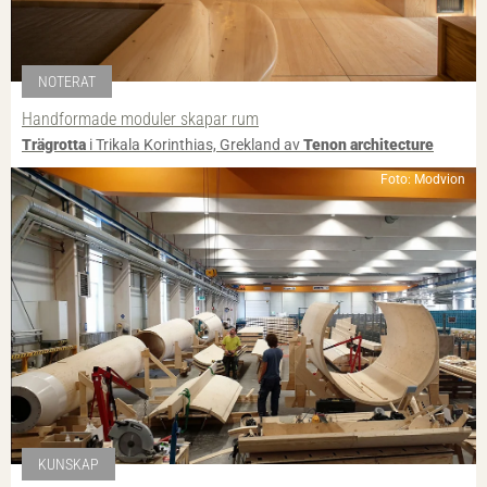
NOTERAT
Handformade moduler skapar rum
Trägrotta
i Trikala Korinthias, Grekland av
Tenon architecture
Foto: Modvion
KUNSKAP