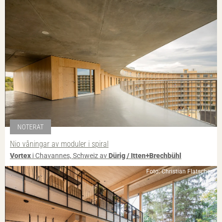
NOTERAT
Nio våningar av moduler i spiral
Vortex
i Chavannes, Schweiz av
Dürig / Itten+Brechbühl
Foto: Christian Flatscher