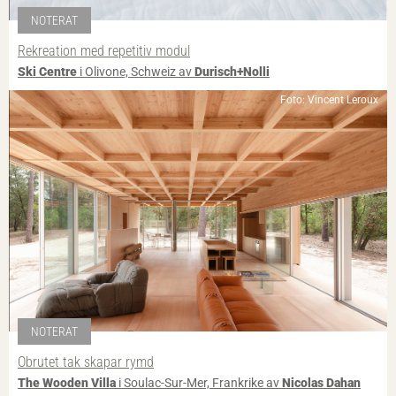
NOTERAT
Rekreation med repetitiv modul
Ski Centre
i Olivone, Schweiz av
Durisch+Nolli
Foto: Vincent Leroux
NOTERAT
Obrutet tak skapar rymd
The Wooden Villa
i Soulac-Sur-Mer, Frankrike av
Nicolas Dahan