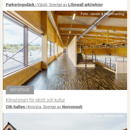
Parkeringsdäck
i Växjö, Sverige av
Liljewall arkitekter
Foto: Jansin & Hammarling
REPORTAGE
Klimatsmart för idrott och kultur
CIK-hallen
i Knivsta, Sverige av
Norconsult
Foto: Jérémie Leon