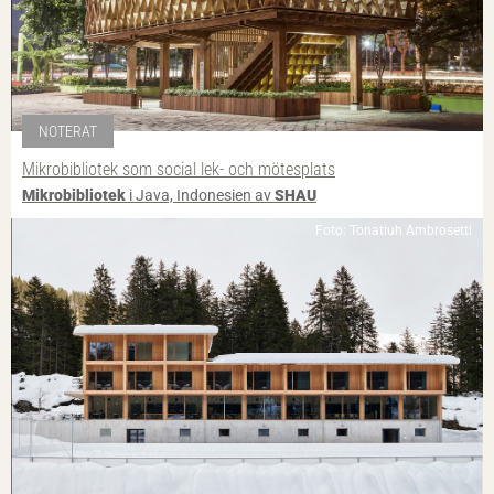
NOTERAT
Mikrobibliotek som social lek- och mötesplats
Mikrobibliotek
i Java, Indonesien av
SHAU
Foto: Tonatiuh Ambrosetti