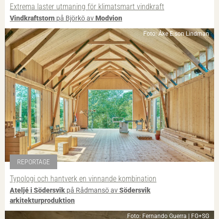
Extrema laster utmaning för klimatsmart vindkraft
Vindkraftstorn
på Björkö av
Modvion
Foto: Åke E:son Lindman
REPORTAGE
Typologi och hantverk en vinnande kombination
Ateljé i Södersvik
på Rådmansö av
Södersvik
arkitekturproduktion
Foto: Fernando Guerra | FG+SG