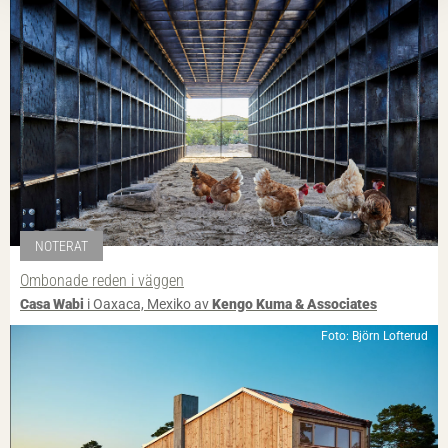
NOTERAT
Ombonade reden i väggen
Casa Wabi
i Oaxaca, Mexiko av
Kengo Kuma & Associates
Foto: Björn Lofterud