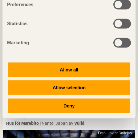
Landmärke med karaktär
Preferences
Kunskapshuset
i Gällivare av
Liljewall arkitekter / MAF
Arkitektkontor
Statistics
Foto: Takumi Ota
Marketing
Allow all
Allow selection
NOTERAT
Deny
Gästhus ger by nytt liv
Hus för Marebito
i Nanto, Japan av
Vuild
Foto: Javier Callejas