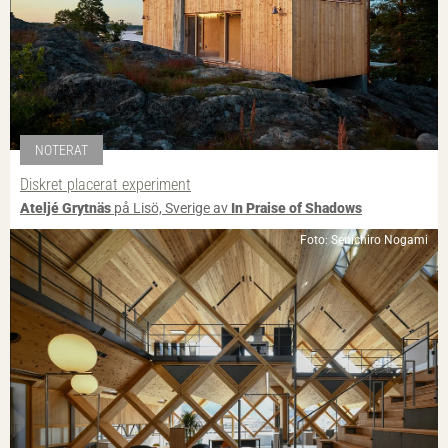
NOTERAT
Diskret placerat experiment
Ateljé Grytnäs
på Lisö, Sverige av
In Praise of Shadows
Foto: Senichiro Nogami