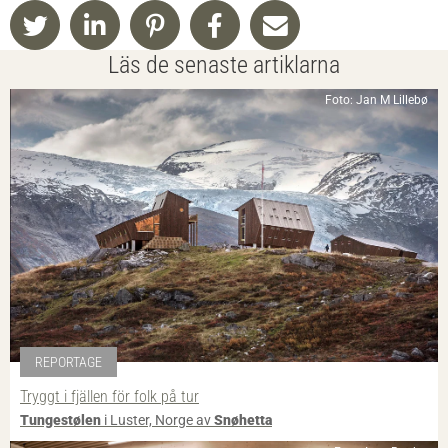
Läs de senaste artiklarna
Foto: Jan M Lillebø
REPORTAGE
Tryggt i fjällen för folk på tur
Tungestølen
i Luster, Norge av
Snøhetta