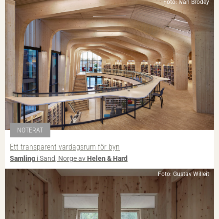
Foto: Ivan Brodey
NOTERAT
Ett transparent vardagsrum för byn
Samling
i Sand, Norge av
Helen & Hard
Foto: Gustav Willeit