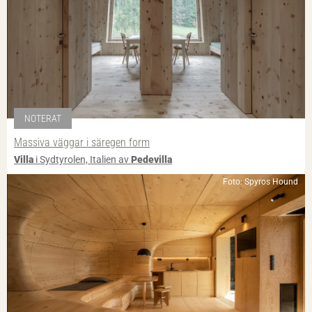
NOTERAT
Massiva väggar i säregen form
Villa
i Sydtyrolen, Italien av
Pedevilla
Foto: Spyros Hound