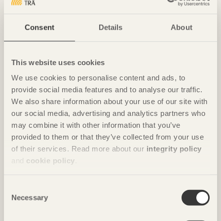
Consent
Details
About
REPORTAGE
133 lägenheter med gedigen koppling till hållbarhet
Botanikern
i Uppsala av
Axeloth arkitekter
This website uses cookies
Foto: Anders Bobert
We use cookies to personalise content and ads, to
provide social media features and to analyse our traffic.
We also share information about your use of our site with
our social media, advertising and analytics partners who
may combine it with other information that you’ve
provided to them or that they’ve collected from your use
of their services. Read more about our
integrity policy
and
cookie policy
.
Consent
Necessary
Selection
REPORTAGE