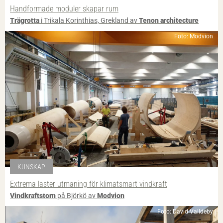
Handformade moduler skapar rum
Trägrotta
i Trikala Korinthias, Grekland av
Tenon architecture
Foto: Modvion
KUNSKAP
Extrema laster utmaning för klimatsmart vindkraft
Vindkraftstorn
på Björkö av
Modvion
Foto: David Valldeby