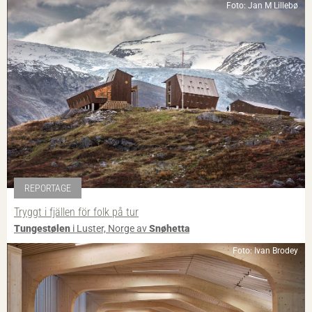
Foto: Jan M Lillebø
REPORTAGE
Tryggt i fjällen för folk på tur
Tungestølen
i Luster, Norge av
Snøhetta
Foto: Ivan Brodey