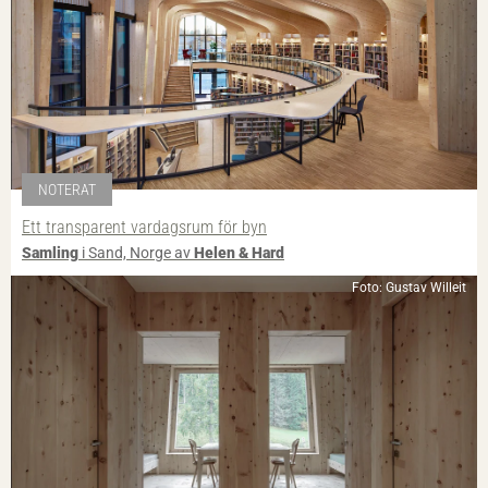
NOTERAT
Ett transparent vardagsrum för byn
Samling
i Sand, Norge av
Helen & Hard
Foto: Gustav Willeit