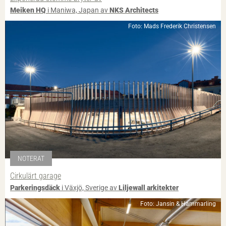
Meiken HQ
i Maniwa, Japan av
NKS Architects
Foto: Mads Frederik Christensen
NOTERAT
Cirkulärt garage
Parkeringsdäck
i Växjö, Sverige av
Liljewall arkitekter
Foto: Jansin & Hammarling