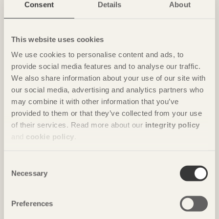
Consent
Details
About
Gästhus ger by nytt liv
Hus för Marebito
i Nanto, Japan av
Vuild
This website uses cookies
Foto: Fernando Guerra | FG+SG
We use cookies to personalise content and ads, to
provide social media features and to analyse our traffic.
We also share information about your use of our site with
our social media, advertising and analytics partners who
may combine it with other information that you’ve
provided to them or that they’ve collected from your use
of their services. Read more about our
integrity policy
and
cookie policy
.
Consent
NOTERAT
Necessary
Selection
Nio våningar av moduler i spiral
Vortex
i Chavannes, Schweiz av
Dürig / Itten+Brechbühl
Preferences
Foto: Christian Flatscher