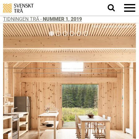
Sök
på
webbplatsen
TIDNINGEN TRÄ -
NUMMER 1, 2019
Foto: Laurence Gaudette