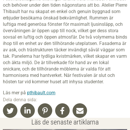
och behöver under den tiden någonstans att bo. Atelier Pierre
Thibault har nu skapat en enkel och genuin byggnad som
erbjuder besökarna önskad bekvämlighet. Rummen är
luftiga med generösa fönster för maximalt ljusinsläpp, och
övervåningen är öppen upp till nock, vilket ger dess stora
sovsal en luftig och öppen atmosfär. De två volymerna binds
ihop till en enhet av den tillhörande uteplatsen. Fasaderna är
av ask, och trästrukturen täcker invändigt såväl väggar som
tak. Panelerna har tydliga kvistmärken, vilket skapar en varm
och äkta miljö. De är tillverkade för hand av en lokal
snickare, och de tillhörande möblerna är valda för att
harmonisera med hantverket. När festivalen är slut och
hösten tar vid kommer huset att inhysa studenter.
Läs mer på
pthibault.com
Dela denna sida:
Läs de senaste artiklarna