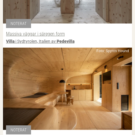
NOTERAT
Massiva väggar i säregen form
Villa
i Sydtyrolen, Italien av
Pedevilla
Foto: Spyros Hound
NOTERAT