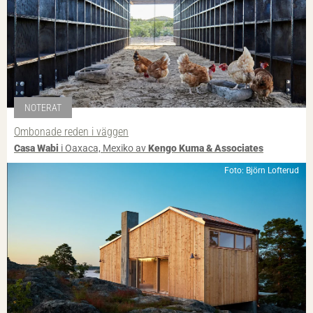
NOTERAT
Ombonade reden i väggen
Casa Wabi
i Oaxaca, Mexiko av
Kengo Kuma & Associates
Foto: Björn Lofterud