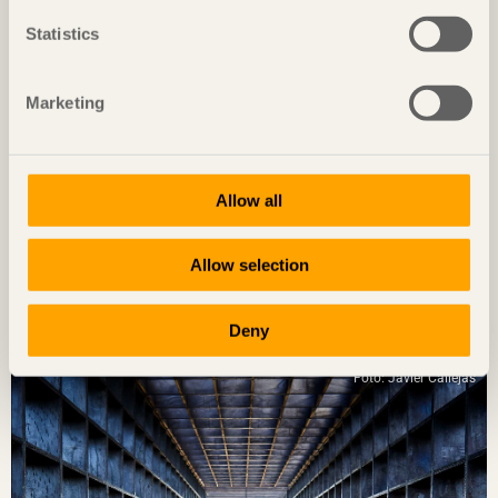
Statistics
Marketing
Allow all
Allow selection
NOTERAT
Materialsnålt med öppen kontorslösning
Deny
AIS Reisen
i Natters, Österrike av
Snøhetta
Foto: Javier Callejas