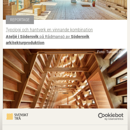
REPORTAGE
Typologi och hantverk en vinnande kombination
Ateljé i Södersvik
på Rådmansö av
Södersvik
arkitekturproduktion
Foto: Takumi Ota
NOTERAT