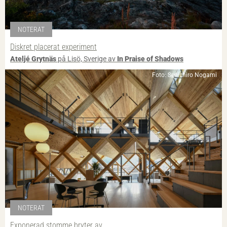
NOTERAT
Diskret placerat experiment
Ateljé Grytnäs
på Lisö, Sverige av
In Praise of Shadows
Foto: Senichiro Nogami
NOTERAT
Exponerad stomme bryter av