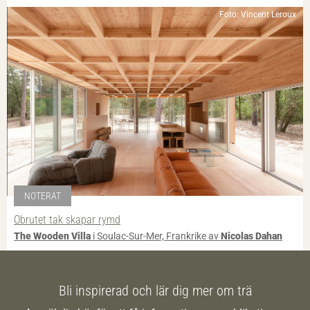
Foto: Vincent Leroux
NOTERAT
Obrutet tak skapar rymd
The Wooden Villa
i Soulac-Sur-Mer, Frankrike av
Nicolas Dahan
Bli inspirerad och lär dig mer om trä