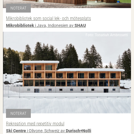
NOTERAT
Mikrobibliotek som social lek- och mötesplats
Mikrobibliotek
i Java, Indonesien av
SHAU
Foto: Tonatiuh Ambrosetti
NOTERAT
Rekreation med repetitiv modul
Ski Centre
i Olivone, Schweiz av
Durisch+Nolli