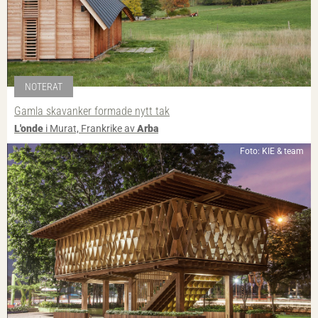
NOTERAT
Gamla skavanker formade nytt tak
L'onde
i Murat, Frankrike av
Arba
Foto: KIE & team