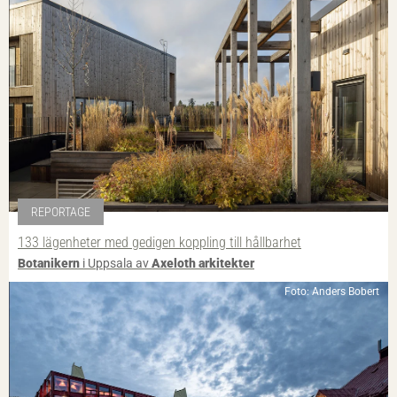
REPORTAGE
133 lägenheter med gedigen koppling till hållbarhet
Botanikern
i Uppsala av
Axeloth arkitekter
Foto: Anders Bobert