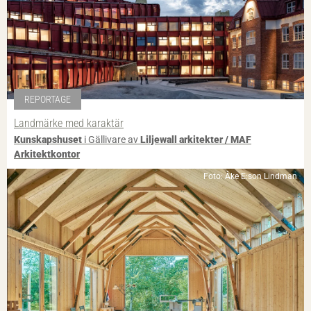
REPORTAGE
Landmärke med karaktär
Kunskapshuset
i Gällivare av
Liljewall arkitekter / MAF
Arkitektkontor
Foto: Åke E:son Lindman