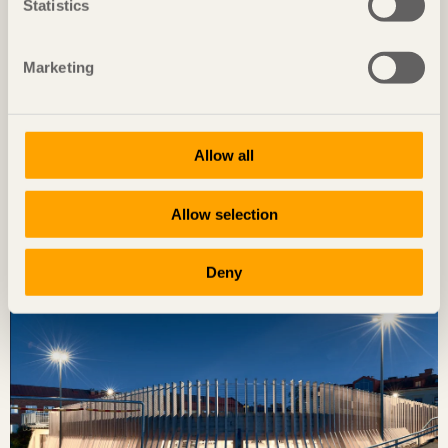
Statistics
Marketing
Allow all
NOTERAT
Diskret placerat experiment
Allow selection
Ateljé Grytnäs
på Lisö, Sverige av
In Praise of Shadows
Foto: Mads Frederik Christensen
Deny