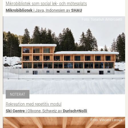
Mikrobibliotek som social lek- och mötesplats
Mikrobibliotek
i Java, Indonesien av
SHAU
Foto: Tonatiuh Ambrosetti
NOTERAT
Rekreation med repetitiv modul
Ski Centre
i Olivone, Schweiz av
Durisch+Nolli
Foto: Vincent Leroux