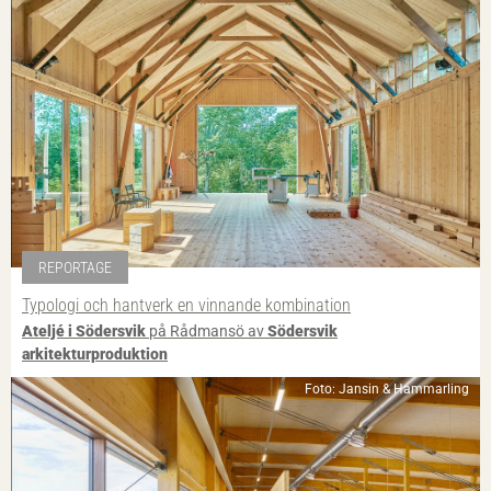
REPORTAGE
Typologi och hantverk en vinnande kombination
Ateljé i Södersvik
på Rådmansö av
Södersvik
arkitekturproduktion
Foto: Jansin & Hammarling