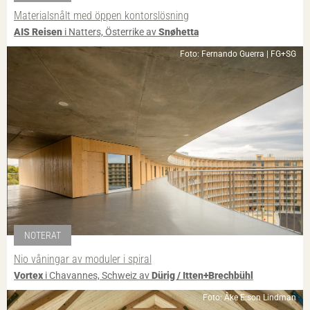
Materialsnålt med öppen kontorslösning
AIS Reisen
i Natters, Österrike av
Snøhetta
Foto: Fernando Guerra | FG+SG
NOTERAT
Nio våningar av moduler i spiral
Vortex
i Chavannes, Schweiz av
Dürig / Itten+Brechbühl
Foto: Åke E:son Lindman