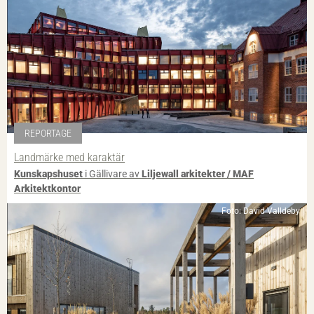
REPORTAGE
Landmärke med karaktär
Kunskapshuset
i Gällivare av
Liljewall arkitekter / MAF
Arkitektkontor
Foto: David Valldeby