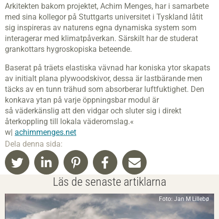
Arkitekten bakom projektet, Achim Menges, har i samarbete
med sina kollegor på Stuttgarts universitet i Tyskland låtit
sig inspireras av naturens egna dynamiska system som
interagerar med klimatpåverkan. Särskilt har de studerat
grankottars hygroskopiska beteende.
Baserat på träets elastiska vävnad har koniska ytor skapats
av initialt plana plywoodskivor, dessa är lastbärande men
täcks av en tunn trähud som absorberar luftfuktighet. Den
konkava ytan på varje öppningsbar modul är
så väderkänslig att den vidgar och sluter sig i direkt
återkoppling till lokala väderomslag.«
w|
achimmenges.net
Dela denna sida:
Läs de senaste artiklarna
Foto: Jan M Lillebø