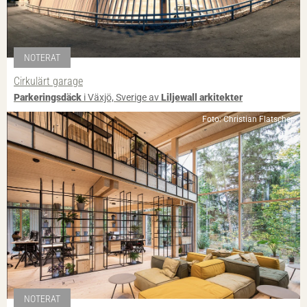
NOTERAT
Cirkulärt garage
Parkeringsdäck
i Växjö, Sverige av
Liljewall arkitekter
Foto: Christian Flatscher
NOTERAT