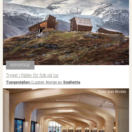
REPORTAGE
Tryggt i fjällen för folk på tur
Tungestølen
i Luster, Norge av
Snøhetta
Foto: Ivan Brodey