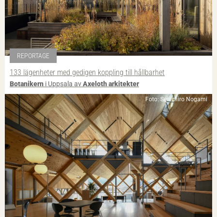
REPORTAGE
133 lägenheter med gedigen koppling till hållbarhet
Botanikern
i Uppsala av
Axeloth arkitekter
Foto: Senichiro Nogami