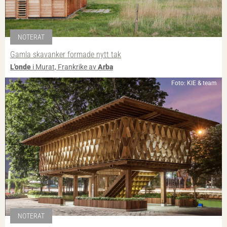
NOTERAT
Gamla skavanker formade nytt tak
L'onde
i Murat, Frankrike av
Arba
Foto: KIE & team
NOTERAT