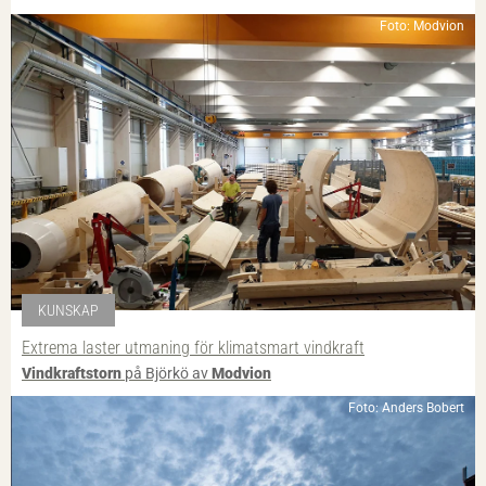
Foto: Modvion
KUNSKAP
Extrema laster utmaning för klimatsmart vindkraft
Vindkraftstorn
på Björkö av
Modvion
Foto: Anders Bobert