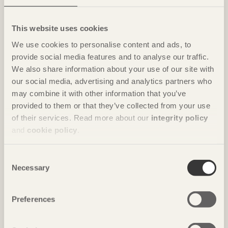
Foto: Takumi Ota
This website uses cookies
We use cookies to personalise content and ads, to
provide social media features and to analyse our traffic.
We also share information about your use of our site with
our social media, advertising and analytics partners who
may combine it with other information that you’ve
provided to them or that they’ve collected from your use
of their services. Read more about our
integrity policy
and
cookie policy
.
NOTERAT
Gästhus ger by nytt liv
Consent
Necessary
Selection
Hus för Marebito
i Nanto, Japan av
Vuild
Foto: Björn Lofterud
Preferences