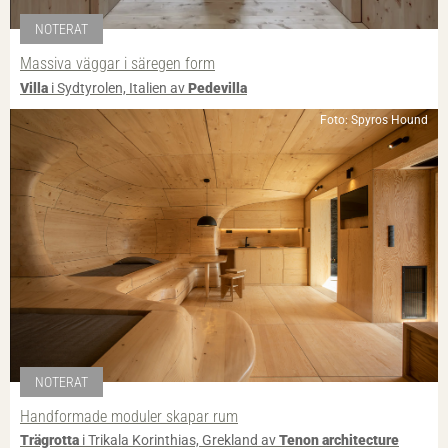
NOTERAT
Massiva väggar i säregen form
Villa
i Sydtyrolen, Italien av
Pedevilla
Foto: Spyros Hound
NOTERAT
Handformade moduler skapar rum
Trägrotta
i Trikala Korinthias, Grekland av
Tenon architecture