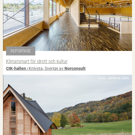
REPORTAGE
Klimatsmart för idrott och kultur
CIK-hallen
i Knivsta, Sverige av
Norconsult
Foto: Jérémie Leon