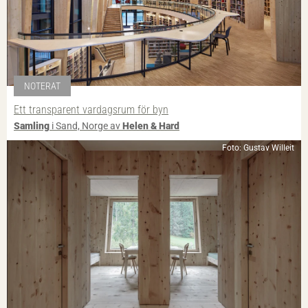
NOTERAT
Ett transparent vardagsrum för byn
Samling
i Sand, Norge av
Helen & Hard
Foto: Gustav Willeit