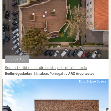
REPORTAGE
Bevarade träd i stadskärnan skapade lekfull förskola
Redbridgeskolan
i Lissabon, Portugal av
ARX Arquitectos
Foto: Shigeo Ogawa