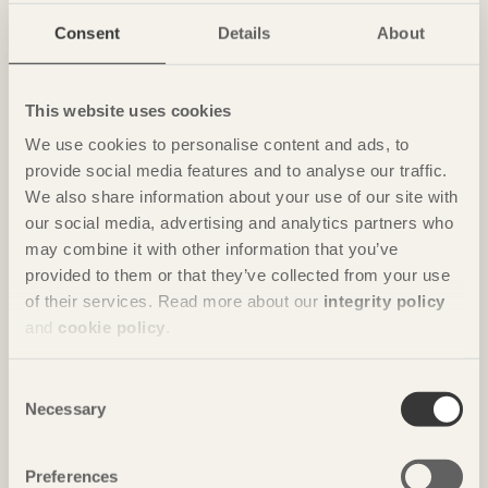
Consent
Details
About
This website uses cookies
We use cookies to personalise content and ads, to
provide social media features and to analyse our traffic.
We also share information about your use of our site with
our social media, advertising and analytics partners who
may combine it with other information that you’ve
provided to them or that they’ve collected from your use
REPORTAGE
of their services. Read more about our
integrity policy
Landmärke med karaktär
and
cookie policy
.
Kunskapshuset
i Gällivare av
Liljewall arkitekter / MAF
Arkitektkontor
Consent
Foto: David Valldeby
Necessary
Selection
Preferences