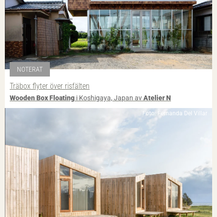
NOTERAT
Träbox flyter över risfälten
Wooden Box Floating
i Koshigaya, Japan av
Atelier N
Foto: Fernanda Del Villar