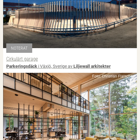
NOTERAT
Cirkulärt garage
Parkeringsdäck
i Växjö, Sverige av
Liljewall arkitekter
Foto: Christian Flatscher