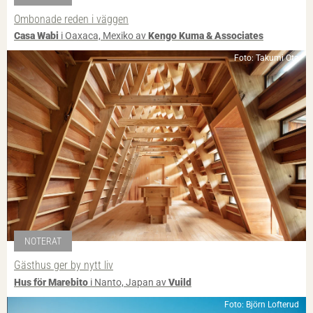
Ombonade reden i väggen
Casa Wabi
i Oaxaca, Mexiko av
Kengo Kuma & Associates
Foto: Takumi Ota
NOTERAT
Gästhus ger by nytt liv
Hus för Marebito
i Nanto, Japan av
Vuild
Foto: Björn Lofterud