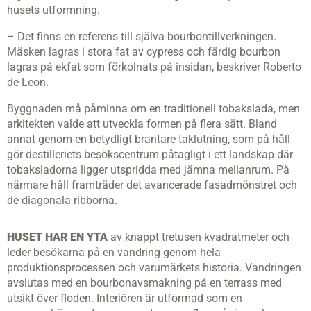
husets utformning.
– Det finns en referens till själva bourbontillverkningen.
Mäsken lagras i stora fat av cypress och färdig bourbon
lagras på ekfat som förkolnats på insidan, beskriver Roberto
de Leon.
Byggnaden må påminna om en traditionell tobakslada, men
arkitekten valde att utveckla formen på flera sätt. Bland
annat genom en betydligt brantare taklutning, som på håll
gör destilleriets besökscentrum påtagligt i ett landskap där
tobaksladorna ligger utspridda med jämna mellanrum. På
närmare håll framträder det avancerade fasadmönstret och
de diagonala ribborna.
HUSET HAR EN YTA
av knappt tretusen kvadratmeter och
leder besökarna på en vandring genom hela
produktionsprocessen och varumärkets historia. Vandringen
avslutas med en bourbonavsmakning på en terrass med
utsikt över floden. Interiören är utformad som en