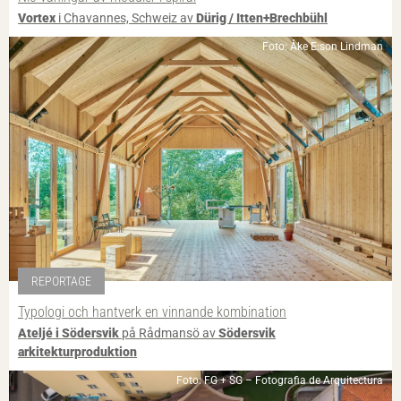
Vortex
i Chavannes, Schweiz av
Dürig / Itten+Brechbühl
Foto: Åke E:son Lindman
REPORTAGE
Typologi och hantverk en vinnande kombination
Ateljé i Södersvik
på Rådmansö av
Södersvik
arkitekturproduktion
Foto: FG + SG – Fotografia de Arquitectura