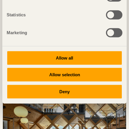
Statistics
Marketing
REPORTAGE
Allow all
133 lägenheter med gedigen koppling till hållbarhet
Botanikern
i Uppsala av
Axeloth arkitekter
Allow selection
Foto: Senichiro Nogami
Deny