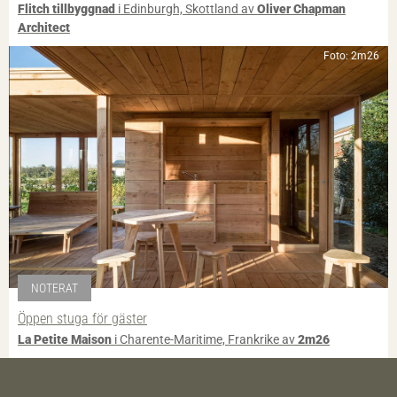
Flitch tillbyggnad
i Edinburgh, Skottland av
Oliver Chapman
Architect
Foto: 2m26
NOTERAT
Öppen stuga för gäster
La Petite Maison
i Charente-Maritime, Frankrike av
2m26