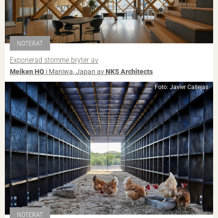
NOTERAT
Exponerad stomme bryter av
Meiken HQ
i Maniwa, Japan av
NKS Architects
Foto: Javier Callejas
NOTERAT