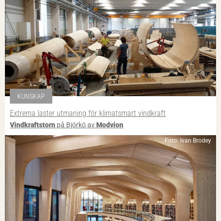
KUNSKAP
Extrema laster utmaning för klimatsmart vindkraft
Vindkraftstorn
på Björkö av
Modvion
Foto: Ivan Brodey