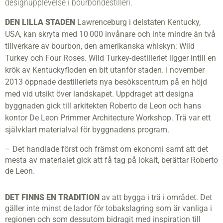
designupplevelse i bourbondestilleri.
DEN LILLA STADEN
Lawrenceburg i delstaten Kentucky,
USA, kan skryta med 10 000 invånare och inte mindre än två
tillverkare av bourbon, den amerikanska whiskyn: Wild
Turkey och Four Roses. Wild Turkey-destilleriet ligger intill en
krök av Kentucky­floden en bit utanför staden. I november
2013 öppnade destilleriets nya besökscentrum på en höjd
med vid utsikt över landskapet. Uppdraget att designa
byggnaden gick till arkitekten Roberto de Leon och hans
kontor De Leon Primmer Architecture Workshop. Trä var ett
självklart materialval för byggnadens program.
– Det handlade först och främst om ekonomi samt att det
mesta av materialet gick att få tag på lokalt, berättar Roberto
de Leon.
DET FINNS EN TRADITION
av att bygga i trä i området. Det
gäller inte minst de lador för tobakslagring som är vanliga i
regionen och som dessutom bidragit med inspiration till