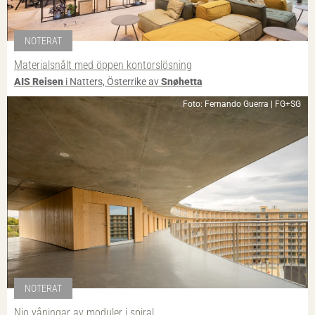
NOTERAT
Materialsnålt med öppen kontorslösning
AIS Reisen
i Natters, Österrike av
Snøhetta
Foto: Fernando Guerra | FG+SG
NOTERAT
Nio våningar av moduler i spiral