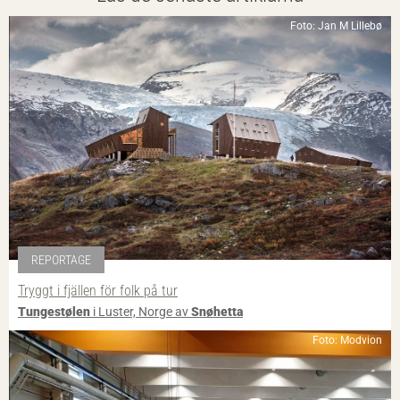
Foto: Jan M Lillebø
REPORTAGE
Tryggt i fjällen för folk på tur
Tungestølen
i Luster, Norge av
Snøhetta
Foto: Modvion