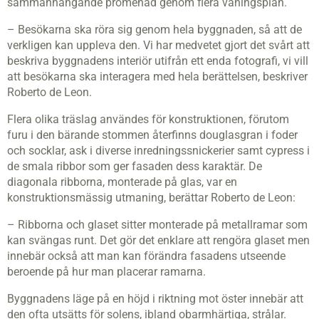
sammanhängande promenad genom flera våningsplan.
– Besökarna ska röra sig genom hela byggnaden, så att de
verkligen kan uppleva den. Vi har medvetet gjort det svårt att
beskriva byggnadens interiör utifrån ett enda fotografi, vi vill
att besökarna ska interagera med hela berättelsen, beskriver
Roberto de Leon.
Flera olika träslag användes för konstruktionen, förutom
furu i den bärande stommen återfinns douglasgran i foder
och socklar, ask i diverse inredningssnickerier samt cypress i
de smala ribbor som ger fasaden dess karak­tär. De
diagonala ribborna, monterade på glas, var en
konstruktionsmässig utmaning, berättar Roberto de Leon:
– Ribborna och glaset sitter monterade på metallramar som
kan svängas runt. Det gör det enklare att rengöra glaset men
innebär också att man kan förändra fasadens utseende
beroende på hur man placerar ramarna.
Byggnadens läge på en höjd i riktning mot öster innebär att
den ofta utsätts för solens, ibland obarmhärtiga, strålar.