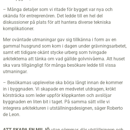
– Många detaljer som vi ritade för bygget var nya och
okända för entreprenören. Det ledde till en hel del
diskussioner på plats för att hantera diverse tekniska
komplikationer.
Mer oväntade utmaningar gav sig tillkänna i form av en
gammal husgrund som kom i dagen under grävningsarbetet,
samt ett tidigare okänt stycke urberg som tvingade
arkitekterna att tänka om vad gällde golv­nivåerna. Att huset
ska vara tillgängligt för många besökare ledde till vissa
utmaningar.
– Besökarnas upplevelse ska börja långt innan de kommer
in i byggnaden. Vi skapade en medvetet utdragen, krökt
körsträcka som leder uppför klippkanten och avslöjar
byggnaden en liten bit i taget. På samma sätt ville vi
integrera arkitekturen i utställningsdesignen, säger Roberto
de Leon.
ATT SKAPA EN MILJÖ
utan sömmar, där utställningen och