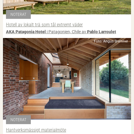
NOTERAT
Hotell av lokalt trä som tål extremt väder
AKA Patagonia Hotel
i Patagonien, Chile av
Pablo Larroulet
Foto: Angus Bremner
NOTERAT
Hantverksmässigt materialmöte