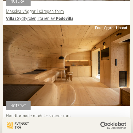
NOTERAT
Massiva väggar i säregen form
Villa
i Sydtyrolen, Italien av
Pedevilla
Foto: Spyros Hound
NOTERAT
Handformade moduler skapar rum
Trägrotta
i Trikala Korinthias, Grekland av
Tenon architecture
Foto: Anders Bobert