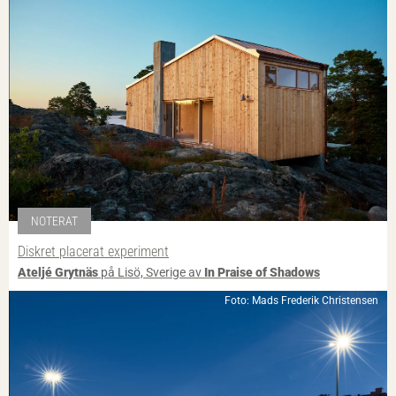
NOTERAT
Diskret placerat experiment
Ateljé Grytnäs
på Lisö, Sverige av
In Praise of Shadows
Foto: Mads Frederik Christensen