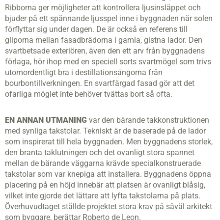
Ribborna ger möjligheter att kontrollera ljusinsläppet och
bjuder på ett spännande ljusspel inne i byggnaden när solen
förflyttar sig under dagen. De är också en referens till
gliporna mellan fasadbrädorna i gamla, gistna lador. Den
svartbetsade exteriören, även den ett arv från byggnadens
förlaga, hör ihop med en speciell sorts svartmögel som trivs
utomordentligt bra i destillationsångorna från
bourbontillverkningen. En svartfärgad fasad gör att det
ofarliga möglet inte behöver tvättas bort så ofta.
EN ANNAN UTMANING
var den bärande takkonstruktionen
med synliga takstolar. Tekniskt är de baserade på de lador
som inspirerat till hela byggnaden. Men byggnadens storlek,
den branta taklutningen och det ovanligt stora spannet
mellan de bärande väggarna krävde specialkonstruerade
takstolar som var knepiga att installera. Byggnadens öppna
placering på en höjd innebär att platsen är ovanligt blåsig,
vilket inte gjorde det lättare att lyfta takstolarna på plats.
Överhuvudtaget ställde projektet stora krav på såväl arkitekt
som byggare, berättar Roberto de Leon.