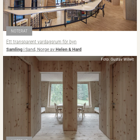
NOTERAT
Ett transparent vardagsrum för byn
Samling
i Sand, Norge av
Helen & Hard
Foto: Gustav Willeit