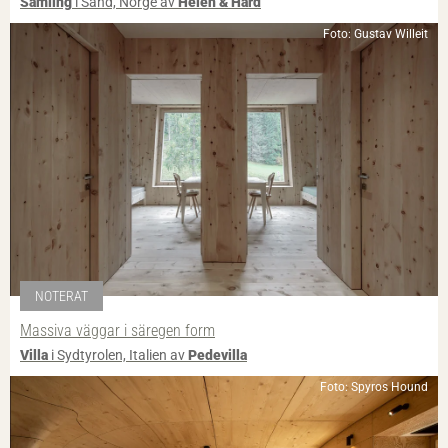
Samling
i Sand, Norge av
Helen & Hard
Foto: Gustav Willeit
NOTERAT
Massiva väggar i säregen form
Villa
i Sydtyrolen, Italien av
Pedevilla
Foto: Spyros Hound