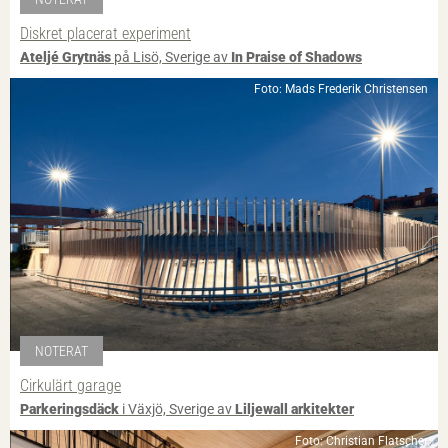
Diskret placerat experiment
Ateljé Grytnäs
på Lisö, Sverige av
In Praise of Shadows
Foto: Mads Frederik Christensen
NOTERAT
Cirkulärt garage
Parkeringsdäck
i Växjö, Sverige av
Liljewall arkitekter
Foto: Christian Flatscher