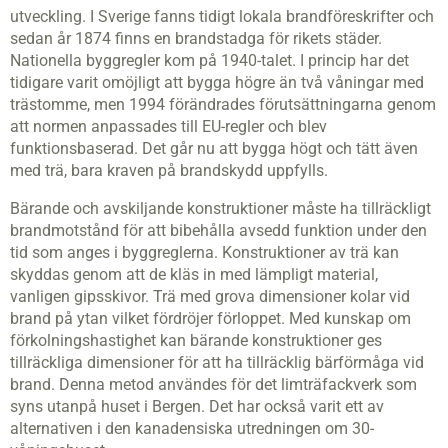
utveckling. I Sverige fanns tidigt lokala brandföreskrifter och
sedan år 1874 finns en brandstadga för rikets städer.
Nationella byggregler kom på 1940-talet. I princip har det
tidigare varit omöjligt att bygga högre än två våningar med
trästomme, men 1994 förändrades förutsättningarna genom
att normen anpassades till EU-regler och blev
funktionsbaserad. Det går nu att bygga högt och tätt även
med trä, bara kraven på brandskydd uppfylls.
Bärande och avskiljande konstruktioner måste ha tillräckligt
brandmotstånd för att bibehålla avsedd funktion under den
tid som anges i byggreglerna. Konstruktioner av trä kan
skyddas genom att de kläs in med lämpligt material,
vanligen gipsskivor. Trä med grova dimensioner kolar vid
brand på ytan vilket fördröjer förloppet. Med kunskap om
förkolningshastighet kan bärande konstruktioner ges
tillräckliga dimensioner för att ha tillräcklig bärförmåga vid
brand. Denna metod användes för det limträfackverk som
syns utanpå huset i Bergen. Det har också varit ett av
alternativen i den kanadensiska utredningen om 30-