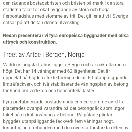
den rådande bostadsbristen och bristen på mark i de stora
städerna talar för ökat byggande av stora och höga
flerbostadshus med stomme av trä. Det gäller att vi i Sverige
satsar på att delta i denna utveckling.
Nedan presenterar vi fyra europeiska byggnader med olika
uttryck och konstruktion.
Treet av Artec i Bergen, Norge
Världens högsta trähus ligger i Bergen och är cirka 45 meter
högt. Det har 14 våningar med 62 lägenheter. Det är
uppdelat på höjden i tre likformiga delar. Ett utanpåliggande
limträfackverk och två stabiliserande våningsplan av betong
tar hand om vertikala och horisontella laster.
Fyra prefabricerade bostadsmoduler med stomme av kl-trä
placerades ovanpå varandra på det betongdäck som utgör
taket på en källarvåning av betong. På pålade plintar
byggdes utanpåliggande fackverk fem våningar högt.
Innanför, och förbunden med den översta förstärkta delen av