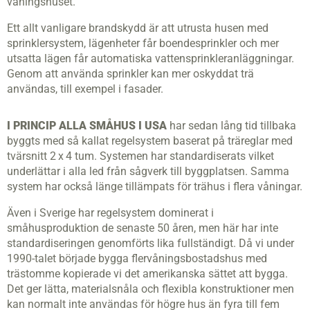
våningshuset.
Ett allt vanligare brandskydd är att utrusta husen med
sprinklersystem, lägenheter får boendesprinkler och mer
utsatta lägen får automatiska vattensprinkleranläggningar.
Genom att använda sprinkler kan mer oskyddat trä
användas, till exempel i fasader.
I PRINCIP ALLA SMÅHUS I USA
har sedan lång tid tillbaka
byggts med så kallat regelsystem baserat på träreglar med
tvärsnitt 2 x 4 tum. Systemen har standardiserats vilket
underlättar i alla led från sågverk till byggplatsen. Samma
system har också länge tillämpats för trähus i flera våningar.
Även i Sverige har regelsystem dominerat i
småhusproduktion de senaste 50 åren, men här har inte
standardiseringen genomförts lika fullständigt. Då vi under
1990-talet började bygga flervåningsbostadshus med
trästomme kopierade vi det amerikanska sättet att bygga.
Det ger lätta, materialsnåla och flexibla konstruktioner men
kan normalt inte användas för högre hus än fyra till fem