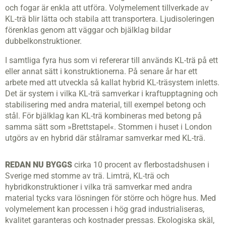
och fogar är enkla att utföra. Volymelement tillverkade av
KL-trä blir lätta och stabila att transportera. Ljudisoleringen
förenklas genom att väggar och bjälklag bildar
dubbelkonstruktioner.
I samtliga fyra hus som vi refererar till används KL-trä på ett
eller annat sätt i konstruktionerna. På senare år har ett
arbete med att utveckla så kallat hybrid KL-träsystem inletts.
Det är system i vilka KL-trä samverkar i kraftupptagning och
stabilisering med andra material, till exempel betong och
stål. För bjälklag kan KL-trä kombineras med betong på
samma sätt som »Brettstapel«. Stommen i huset i London
utgörs av en hybrid där stålramar samverkar med KL-trä.
REDAN NU BYGGS
cirka 10 procent av flerbostadshusen i
Sverige med stomme av trä. Limträ, KL-trä och
hybridkonstruktioner i vilka trä samverkar med andra
material tycks vara lösningen för större och högre hus. Med
volymelement kan processen i hög grad industrialiseras,
kvalitet garanteras och kostnader pressas. Ekologiska skäl,