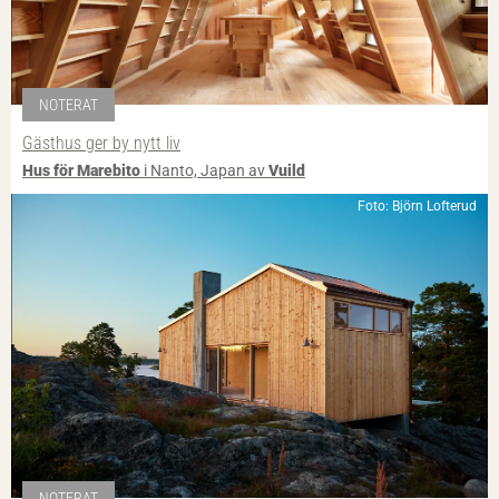
NOTERAT
Gästhus ger by nytt liv
Hus för Marebito
i Nanto, Japan av
Vuild
Foto: Björn Lofterud
NOTERAT