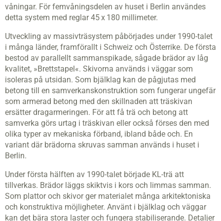
våningar. För femvåningsdelen av huset i Berlin användes
detta system med reglar 45 x 180 millimeter.
Utveckling av massivträsystem påbörjades under 1990-talet
i många länder, framförallt i Schweiz och Österrike. De första
bestod av parallellt sammanspikade, sågade brädor av låg
kvalitet, »Brettstapel«. Skivorna används i väggar som
isoleras på utsidan. Som bjälklag kan de pågjutas med
betong till en samverkanskonstruktion som fungerar ungefär
som armerad betong med den skillnaden att träskivan
ersätter dragarmeringen. För att få trä och betong att
samverka görs urtag i träskivan eller också förses den med
olika typer av mekaniska förband, ibland både och. En
variant där brädorna skruvas samman används i huset i
Berlin.
Under första hälften av 1990-talet började KL-trä att
tillverkas. Brädor läggs skiktvis i kors och limmas samman.
Som plattor och skivor ger materialet många arkitektoniska
och konstruktiva möjligheter. Använt i bjälklag och väggar
kan det bära stora laster och fungera stabiliserande. Detaljer