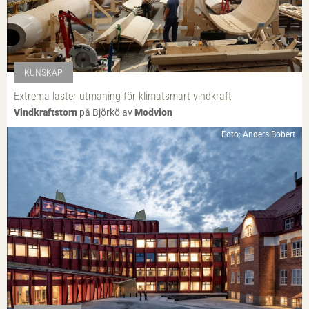
KUNSKAP
Extrema laster utmaning för klimatsmart vindkraft
Vindkraftstorn
på Björkö av
Modvion
Foto: Anders Bobert