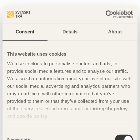
The Cube av Hawkins\Brown i London,
Storbritannien
Storbritanniens högsta trähus ligger på Wenlock Road i
Consent
Details
About
stads­delen Hackney i London. Huset, som har fått namnet
The Cube, är 33 meter högt och har 10 våningar.
This website uses cookies
Arkitekturen är iögonfallande. Våningsplanen är
korsformade med något förskjutna armar. Genom att vrida
We use cookies to personalise content and ads, to
dem parvis hindras insyn från grannarna samtidigt som det
provide social media features and to analyse our traffic.
skapas terrasser med olika orientering. Lägenheterna får
We also share information about your use of our site with
genom sina stora fönster ett stort och naturligt ljusinsläpp.
our social media, advertising and analytics partners who
may combine it with other information that you’ve
Till en kärna av betong har trappor och hissar förlagts. Huset
i övrigt är byggt med en så kallad hybrid kl-träkonstruktion.
provided to them or that they’ve collected from your use
Stålramar innesluter skivor av kl-trä och de är förenade
of their services. Read more about our
integrity policy
genom starka beslag. Detta är ett sätt att bygga som lämpar
and
cookie policy
.
sig för höga hus. Stommen blir både lätt och stabil samtidigt
som den har hög bärförmåga. Den blir enkel att montera
Consent
samtidigt som den ger mycket lägre emission av koldioxid
Necessary