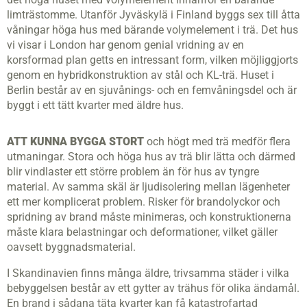
limträstomme. Utanför Jyväskylä i Finland byggs sex till åtta
våningar höga hus med bärande volymelement i trä. Det hus
vi visar i London har genom genial vridning av en
korsformad plan getts en intressant form, vilken möjliggjorts
genom en hybridkonstruktion av stål och KL-trä. Huset i
Berlin består av en sjuvånings- och en femvåningsdel och är
byggt i ett tätt kvarter med äldre hus.
ATT KUNNA BYGGA STORT
och högt med trä medför flera
utmaningar. Stora och höga hus av trä blir lätta och därmed
blir vindlaster ett större problem än för hus av tyngre
material. Av samma skäl är ljudisolering mellan lägenheter
ett mer komplicerat problem. Risker för brandolyckor och
spridning av brand måste minimeras, och konstruktionerna
måste klara belastningar och deformationer, vilket gäller
oavsett byggnadsmaterial.
I Skandinavien finns många äldre, trivsamma städer i vilka
bebyggelsen består av ett gytter av trähus för olika ändamål.
En brand i sådana täta kvarter kan få katastrofartad