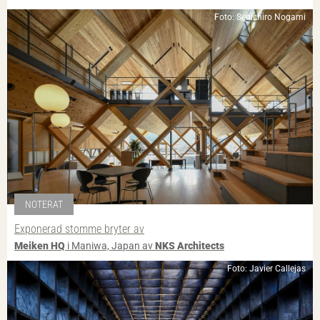
Foto: Senichiro Nogami
NOTERAT
Exponerad stomme bryter av
Meiken HQ
i Maniwa, Japan av
NKS Architects
Foto: Javier Callejas