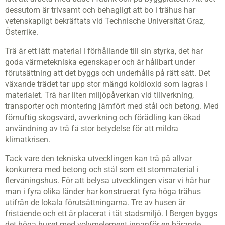
dessutom är trivsamt och behagligt att bo i trähus har
vetenskapligt bekräftats vid Technische Universität Graz,
Österrike.
Trä är ett lätt material i förhållande till sin styrka, det har
goda värmetekniska egenskaper och är hållbart under
förutsättning att det byggs och underhålls på rätt sätt. Det
växande trädet tar upp stor mängd koldioxid som lagras i
materialet. Trä har liten miljöpåverkan vid tillverkning,
transporter och montering jämfört med stål och betong. Med
förnuftig skogsvård, avverkning och förädling kan ökad
användning av trä få stor betydelse för att mildra
klimatkrisen.
Tack vare den tekniska utvecklingen kan trä på allvar
konkurrera med betong och stål som ett stommaterial i
flervåningshus. För att belysa utvecklingen visar vi här hur
man i fyra olika länder har konstruerat fyra höga trähus
utifrån de lokala förutsättningarna. Tre av husen är
fristående och ett är placerat i tät stadsmiljö. I Bergen byggs
det höga huset med volymelement innanför en bärande