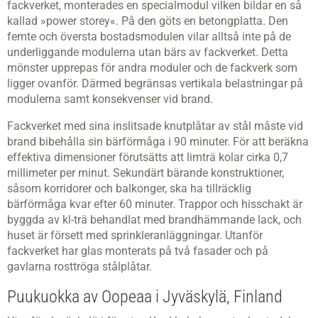
fackverket, monterades en specialmodul vilken bildar en så
kallad »power storey«. På den göts en betongplatta. Den
femte och översta bostadsmodulen vilar alltså inte på de
underliggande modulerna utan bärs av fackverket. Detta
mönster upprepas för andra moduler och de fackverk som
ligger ovanför. Därmed begränsas vertikala belastningar på
modulerna samt konsekvenser vid brand.
Fackverket med sina inslitsade knutplåtar av stål måste vid
brand bibehålla sin bärförmåga i 90 minuter. För att beräkna
effektiva dimensioner förutsätts att limträ kolar cirka 0,7
millimeter per minut. Sekundärt bärande konstruktioner,
såsom korridorer och balkonger, ska ha tillräcklig
bärförmåga kvar efter 60 minuter. Trappor och hisschakt är
byggda av kl-trä behandlat med brandhämmande lack, och
huset är försett med sprinkleranläggningar. Utanför
fackverket har glas monterats på två fasader och på
gavlarna rosttröga stålplåtar.
Puukuokka av Oopeaa i Jyväskylä, Finland