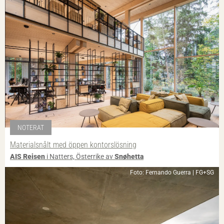
NOTERAT
Materialsnålt med öppen kontorslösning
AIS Reisen
i Natters, Österrike av
Snøhetta
Foto: Fernando Guerra | FG+SG