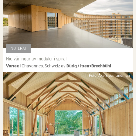
NOTERAT
Nio våningar av moduler i spiral
Vortex
i Chavannes, Schweiz av
Dürig / Itten+Brechbühl
Foto: Åke E:son Lindman