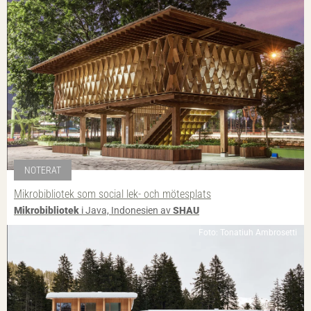
NOTERAT
Mikrobibliotek som social lek- och mötesplats
Mikrobibliotek
i Java, Indonesien av
SHAU
Foto: Tonatiuh Ambrosetti