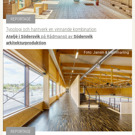
REPORTAGE
Typologi och hantverk en vinnande kombination
Ateljé i Södersvik
på Rådmansö av
Södersvik
arkitekturproduktion
Foto: Jansin & Hammarling
REPORTAGE