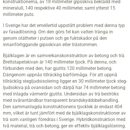
konstruktionerna, av 18 millimeter gipsskiva beklädd med
mineralull, 140 respektive 40 millimeter, samt ytterst 15
millimeter puts.
I Sverige har det emellertid uppstått problem med denna typ
av fasadlösning. Om den görs fel kan vatten tränga in
genom otätheter i putsen och ge fuktskador på den
innanförliggande gipsskivan eller trästommen.
Bjälklagen är en samverkanskonstruktion av betong och trä.
Brettstapelskivan är 140 millimeter tjock. På denna, och
förbunden med den, har gjutits 120 millimeter betong.
Därigenom uppnås tillräcklig bärförmåga. För att uppnå
tillräcklig stegljuds­isolering ligger en 30 millimeter tjock steg­
ljudsskiva på ovansidan och därpå har 74 millimeter betong
med inlagda värmerör gjutits. Undersidan av trä beströks
med svårantändbar transparent brandskyddsbehandling.
Den sammanlagda konstruktionens tjocklek är endast 404
mm, vilket är tunt jämfört med de bjälklagskonstruktioner av
trä som vanligen föredras i Sverige. Hybridkonstruktion med
två material, trä och betong, ger en effektiv bjälklagslösning.