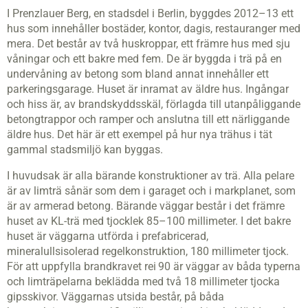
I Prenzlauer Berg, en stadsdel i Berlin, byggdes 2012–13 ett
hus som innehåller bostäder, kontor, dagis, restauranger med
mera. Det består av två huskroppar, ett främre hus med sju
våningar och ett bakre med fem. De är byggda i trä på en
undervåning av betong som bland annat innehåller ett
parkeringsgarage. Huset är inramat av äldre hus. Ingångar
och hiss är, av brandskyddsskäl, förlagda till utanpåliggande
betongtrappor och ramper och anslutna till ett närliggande
äldre hus. Det här är ett exempel på hur nya trähus i tät
gammal stadsmiljö kan byggas.
I huvudsak är alla bärande konstruktioner av trä. Alla pelare
är av limträ sånär som dem i garaget och i markplanet, som
är av armerad betong. Bärande väggar består i det främre
huset av KL-trä med tjocklek 85–100 millimeter. I det bakre
huset är väggarna utförda i prefabricerad,
mineralullsisolerad regelkonstruktion, 180 millimeter tjock.
För att uppfylla brandkravet rei 90 är väggar av båda typerna
och limträpelarna beklädda med två 18 millimeter tjocka
gipsskivor. Väggarnas utsida består, på båda