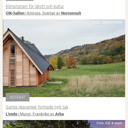
Klimatsmart för idrott och kultur
CIK-hallen
i Knivsta, Sverige av
Norconsult
Foto: Jérémie Leon
NOTERAT
Gamla skavanker formade nytt tak
L'onde
i Murat, Frankrike av
Arba
Foto: KIE & team