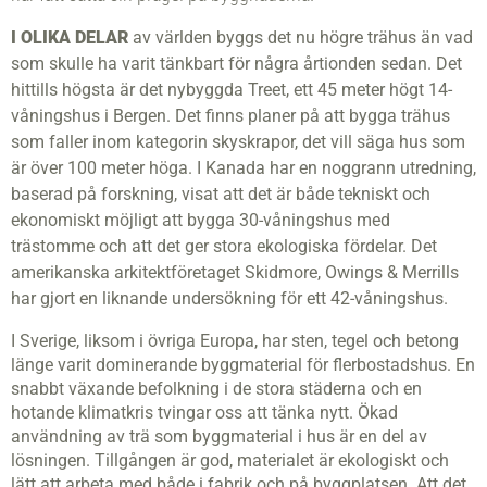
I OLIKA DELAR
av världen byggs det nu högre trähus än vad
som skulle ha varit tänkbart för några årtionden sedan. Det
hittills högsta är det nybyggda Treet, ett 45 meter högt 14-
våningshus i Bergen. Det finns planer på att bygga trähus
som faller inom kategorin skyskrapor, det vill säga hus som
är över 100 meter höga. I Kanada har en noggrann utredning,
baserad på forskning, visat att det är både tekniskt och
ekonomiskt möjligt att bygga 30-våningshus med
trästomme och att det ger stora ekologiska fördelar. Det
amerikanska arkitektföretaget Skidmore, Owings & Merrills
har gjort en liknande undersökning för ett 42-våningshus.
I Sverige, liksom i övriga Europa, har sten, tegel och betong
länge varit dominerande byggmaterial för flerbostadshus. En
snabbt växande befolkning i de stora städerna och en
hotande klimatkris tvingar oss att tänka nytt. Ökad
användning av trä som byggmaterial i hus är en del av
lösningen. Tillgången är god, materialet är ekologiskt och
lätt att arbeta med både i fabrik och på byggplatsen. Att det