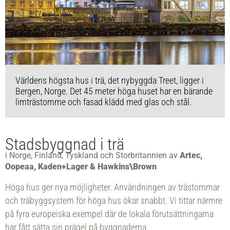
Världens högsta hus i trä, det nybyggda Treet, ligger i
Bergen, Norge. Det 45 meter höga huset har en bärande
limträstomme och fasad klädd med glas och stål.
Stadsbyggnad i trä
i Norge, Finland, Tyskland och Storbritannien av
Artec,
Oopeaa, Kaden+Lager & Hawkins\Brown
Höga hus ger nya möjligheter. Användningen av trästommar
och träbyggsystem för höga hus ökar snabbt. Vi tittar närmre
på fyra europeiska exempel där de lokala förutsättningarna
har fått sätta sin prägel på byggnaderna.