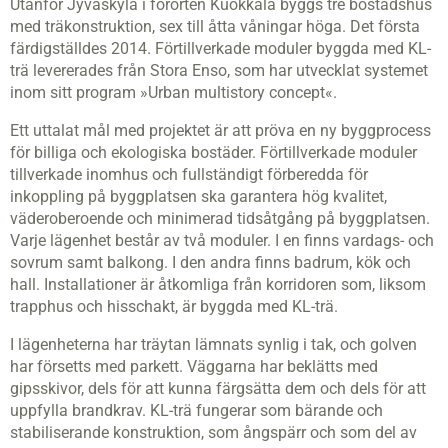
Utanför Jyväskylä i förorten Kuokkala byggs tre bostadshus
med träkonstruktion, sex till åtta våningar höga. Det första
färdigställdes 2014. Förtillverkade moduler byggda med KL-
trä levererades från Stora Enso, som har utvecklat systemet
inom sitt program »Urban multistory concept«.
Ett uttalat mål med projektet är att pröva en ny byggprocess
för billiga och ekologiska bostäder. Förtillverkade moduler
tillverkade inomhus och fullständigt förberedda för
inkoppling på byggplatsen ska garantera hög kvalitet,
väderoberoende och minimerad tidsåtgång på byggplatsen.
Varje lägenhet består av två moduler. I en finns vardags- och
sovrum samt balkong. I den andra finns badrum, kök och
hall. Installationer är åtkomliga från korridoren som, liksom
trapphus och hisschakt, är byggda med KL-trä.
I lägenheterna har träytan lämnats synlig i tak, och golven
har försetts med parkett. Väggarna har beklätts med
gipsskivor, dels för att kunna färgsätta dem och dels för att
uppfylla brandkrav. KL-trä fungerar som bärande och
stabiliserande konstruktion, som ångspärr och som del av