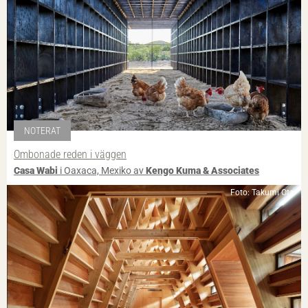
NOTERAT
Ombonade reden i väggen
Casa Wabi
i Oaxaca, Mexiko av
Kengo Kuma & Associates
Foto: Takumi Ota