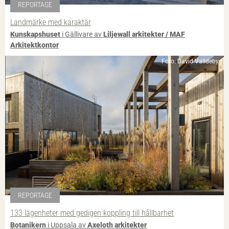
REPORTAGE
Landmärke med karaktär
Kunskapshuset
i Gällivare av
Liljewall arkitekter / MAF
Arkitektkontor
Foto: David Valldeby
REPORTAGE
133 lägenheter med gedigen koppling till hållbarhet
Botanikern
i Uppsala av
Axeloth arkitekter