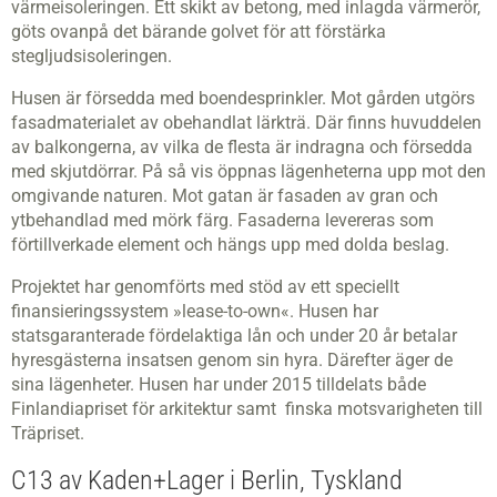
värmeisoleringen. Ett skikt av betong, med inlagda värmerör,
göts ovanpå det bärande golvet för att förstärka
stegljudsisoleringen.
Husen är försedda med boendesprinkler. Mot gården utgörs
fasadmaterialet av obehandlat lärkträ. Där finns huvuddelen
av balkongerna, av vilka de flesta är indragna och försedda
med skjutdörrar. På så vis öppnas lägenheterna upp mot den
omgivande naturen. Mot gatan är fasaden av gran och
ytbehandlad med mörk färg. Fasaderna levereras som
förtillverkade element och hängs upp med dolda beslag.
Projektet har genomförts med stöd av ett speciellt
finansieringssystem »lease-to-own«. Husen har
statsgaranterade fördelaktiga lån och under 20 år betalar
hyresgästerna insatsen genom sin hyra. Därefter äger de
sina lägenheter. Husen har under 2015 tilldelats både
Finlandiapriset för arkitektur samt finska motsvarigheten till
Träpriset.
C13 av Kaden+Lager i Berlin, Tyskland