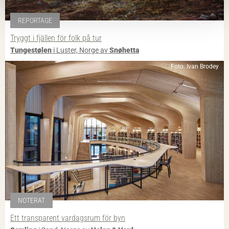
REPORTAGE
Tryggt i fjällen för folk på tur
Tungestølen
i Luster, Norge av
Snøhetta
Foto: Ivan Brodey
NOTERAT
Ett transparent vardagsrum för byn