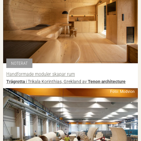
NOTERAT
Handformade moduler skapar rum
Trägrotta
i Trikala Korinthias, Grekland av
Tenon architecture
Foto: Modvion