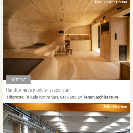
Foto: Spyros Hound
NOTERAT
Handformade moduler skapar rum
Trägrotta
i Trikala Korinthias, Grekland av
Tenon architecture
Foto: Modvion