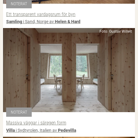
NOTERAT
Ett transparent vardagsrum för byn
Samling
i Sand, Norge av
Helen & Hard
Foto: Gustav Willeit
NOTERAT
Massiva väggar i säregen form
Villa
i Sydtyrolen, Italien av
Pedevilla