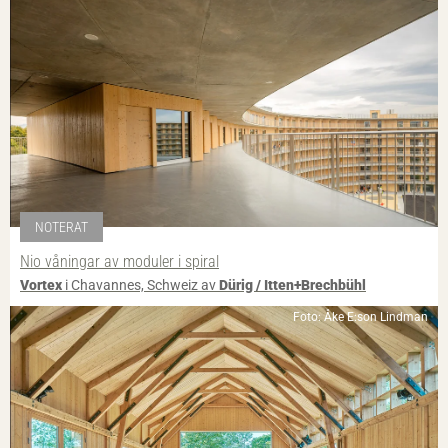
NOTERAT
Nio våningar av moduler i spiral
Vortex
i Chavannes, Schweiz av
Dürig / Itten+Brechbühl
Foto: Åke E:son Lindman