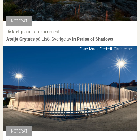
NOTERAT
Diskret placerat experiment
Ateljé Grytnäs
på Lisö, Sverige av
In Praise of Shadows
Foto: Mads Frederik Christensen
NOTERAT