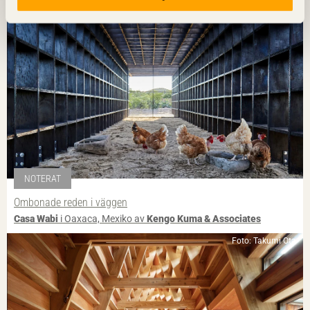
NOTERAT
Ombonade reden i väggen
Casa Wabi
i Oaxaca, Mexiko av
Kengo Kuma & Associates
Foto: Takumi Ota