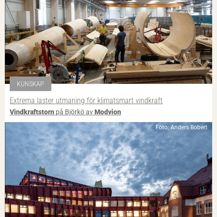
KUNSKAP
Extrema laster utmaning för klimatsmart vindkraft
Vindkraftstorn
på Björkö av
Modvion
Foto: Anders Bobert