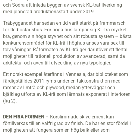
och Södra att inleda byggen av svensk KL-trätillverkning
med planerad produktionsstart under 2019.
Träbyggandet har sedan en tid varit starkt på frammarsch
för fler­bostadshus. För höga hus lämpar sig KL-trä mycket
bra, genom sin höga styvhet och sitt robusta system – bästa
konkurrensområdet för KL-trä i höghus anses vara sex till
tolv våningar. Råformaten av KL-trä ger därutöver ett flertal
möjligheter till rationell produktion av avancerad, samtida
arkitektur och även till utveckling av nya typologier.
Ett norskt exempel återfinns i Vennesla, där biblioteket som
färdigställdes 2011 ryms under en takkonstruktion med
ramar av limträ och plywood, medan ytterväggar och
bjälklag utförts av KL-trä som lämnats exponerat i interiören
(fig 2).
DEN FRIA FORMEN
– Korslimmade skivelement kan
förtillverkas till en valfri grad av finish. De har en stor fördel i
möjligheten att fungera som en hög balk eller som