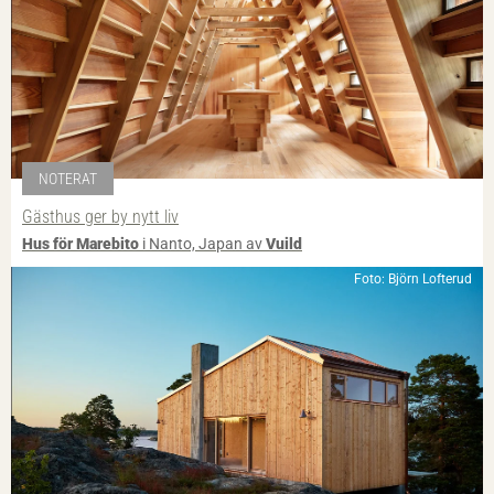
NOTERAT
Gästhus ger by nytt liv
Hus för Marebito
i Nanto, Japan av
Vuild
Foto: Björn Lofterud