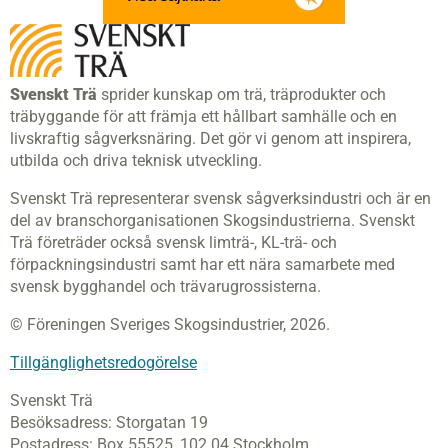
Svenskt Trä
sprider kunskap om trä, träprodukter och
träbyggande för att främja ett hållbart samhälle och en
livskraftig sågverksnäring. Det gör vi genom att inspirera,
utbilda och driva teknisk utveckling.
Svenskt Trä representerar svensk sågverksindustri och är en
del av branschorganisationen Skogsindustrierna. Svenskt
Trä företräder också svensk limträ-, KL-trä- och
förpackningsindustri samt har ett nära samarbete med
svensk bygghandel och trävarugrossisterna.
© Föreningen Sveriges Skogsindustrier, 2026.
Tillgänglighetsredogörelse
Svenskt Trä
Besöksadress:
Storgatan 19
Postadress:
Box 55525,
102 04 Stockholm