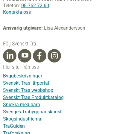
Telefon:
08-762 72 60
Kontakta oss
Ansvarig utgivare:
Lisa Alexandersson
Följ Svenskt Trä
Fler siter från oss
Byggbeskrivningar
Svenskt Träs lärportal
Svenskt Träs webbshop
Svenskt Träs Produktkatalog
Snickra med barn
Sveriges Träbyggnadskansli
Skogsindustrierna
TräGuiden
Träforskning