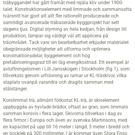
träbyggandet har gått framåt med rejäla kliv under 1900-
talet. Konstruktionselement med limmade och sammansatta
tvärsnitt har gjort att allt fler rationellt producerade och
samtidigt avancerade träbaserade byggprojekt har sett
dagens ljus. Digital styrning av hela kedjan, från design till
produktion, lämpar sig väldigt väl att applicera på
träområdet. Tack vare sin bearbetbarhet erbjuder materialet
obegränsade möjligheter att utforma och optimera
konstruktionsdelar, byggelement och hög
prefabriceringsgrad till en låg energikostnad. Ett exempel är
avluftningstornen i Lill-Jansskogen i Stockholm (fig 1), som
tillverkats genom urfräsning av ramar ur KL-träskivor, vilka
staplats ovanpå varandra och dragits samman med
stålstänger.
Korslimmat trä, allmänt förkortat KL-trä, är skivelement
uppbyggda av hyvlade brädor, oftast av gran, som limmats
samman korsvis i flera lager. Skivorna tillverkas i dag av
flera firmor i Europa och även av svenska Martinsons, med
en kapacitet på upp till 16 meter i längd, 3 meter i bredd och
en tjocklek på 300 millimeter. I år kommer även Stora Enso