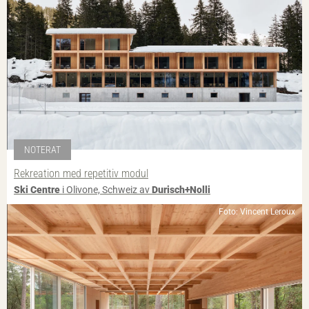
NOTERAT
Rekreation med repetitiv modul
Ski Centre
i Olivone, Schweiz av
Durisch+Nolli
Foto: Vincent Leroux