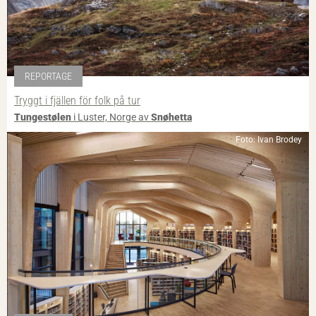
REPORTAGE
Tryggt i fjällen för folk på tur
Tungestølen
i Luster, Norge av
Snøhetta
Foto: Ivan Brodey