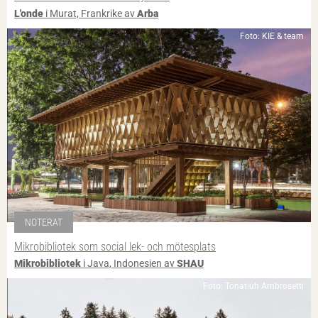
L'onde
i Murat, Frankrike av
Arba
Foto: KIE & team
NOTERAT
Mikrobibliotek som social lek- och mötesplats
Mikrobibliotek
i Java, Indonesien av
SHAU
Foto: Tonatiuh Ambrosetti