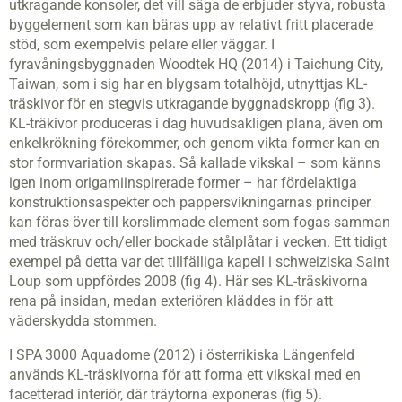
utkragande konsoler, det vill säga de erbjuder styva, robusta
byggelement som kan bäras upp av relativt fritt placerade
stöd, som exempelvis pelare eller väggar. I
fyravåningsbyggnaden Woodtek HQ (2014) i Taichung City,
Taiwan, som i sig har en blygsam totalhöjd, utnyttjas KL-
träskivor för en stegvis utkragande byggnadskropp (fig 3).
KL-träkivor produceras i dag huvudsakligen plana, även om
enkelkrökning förekommer, och genom vikta former kan en
stor formvariation skapas. Så kallade vikskal – som känns
igen inom origamiinspirerade former – har fördelaktiga
konstruktionsaspekter och pappersvikningarnas principer
kan föras över till korslimmade element som fogas samman
med träskruv och/eller bockade stålplåtar i vecken. Ett tidigt
exempel på detta var det tillfälliga kapell i schweiziska Saint
Loup som uppfördes 2008 (fig 4). Här ses KL-träskivorna
rena på insidan, medan exteriören kläddes in för att
väderskydda stommen.
I SPA 3000 Aquadome (2012) i österrikiska Längenfeld
används KL-träskivorna för att forma ett vikskal med en
facetterad interiör, där träytorna exponeras (fig 5).