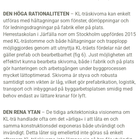
DEN HÖGA RATIONALITETEN
– KL-träskivorna kan enkelt
utföras med håltagningar som fönster, dörröppningar och
för ledningsdragningar på fabrik eller på plats.
Herrestaskolan i Järfälla norr om Stockholm uppfördes 2015
med KL-trästomme och både håltagningar och trapplopp
möjliggjordes genom att utnyttja KL-träets fördelar när det
gäller prefab och bearbetbarhet (fig 6). Just möjligheten att
effektivt kunna bearbeta skivorna, både i fabrik och på plats
gör hanteringen och arbetsgången under byggprocessen
mycket lättoptimerad. Skivorna är styva och robusta
samtidigt som vikten är låg, vilket gör prefabrikation, logistik,
transport och inbyggnad på byggarbetsplatsen smidig med
behov endast av lättare kranar för lyft.
DEN RENA YTAN
– De tidiga arkitektoniska visionerna om
KL-trä handlade ofta om det »ärliga« i att låta en och
samma konstruktionsdel exponeras både utvändigt och
invändigt. Detta låter sig emellertid inte göras så enkelt