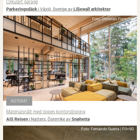
Cirkulärt garage
Parkeringsdäck
i Växjö, Sverige av
Liljewall arkitekter
Foto: Christian Flatscher
NOTERAT
Materialsnålt med öppen kontorslösning
AIS Reisen
i Natters, Österrike av
Snøhetta
Foto: Fernando Guerra | FG+SG