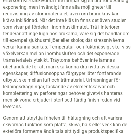
eftersom KL-träskivorna inte lämpar sig så bra för utvändig
exponering, men invändigt finns alla möjligheter till
redovisning av stommaterialet, även om brandkrav kan
kräva inklädnad. När det inte kläs in finns det även studier
som visar på fördelar i inomhusklimatet. Trä i interiörer
tenderar att inge lugn hos brukarna, vare sig det handlar om
till exempel sjukhusmiljöer eller skolor, där stressnivåerna
verkar kunna sänkas. Temperatur- och fuktmässigt sker viss
växelverkan mellan inomhusluften och det exponerade
trämaterialets ytskikt. Träytorna behöver inte lämnas
obehandlade för att man ska kunna dra nytta av dessa
egenskaper; diffusionsöppna färgtyper låter fortfarande
utbytet ske mellan luft och trämaterial. Urfräsningar för
ledningsdragningar, täckande av elementskarvar och
komplettering av perforeringar behöver givetvis hanteras
men skivorna erbjuder i stort sett färdig finish redan vid
leverans.
Genom att utnyttja friheten till håltagning och att variera
skivornas funktion som platta, skiva, balk eller veck kan de
exteriöra formerna ändå tala sitt tydliga produktspecifika