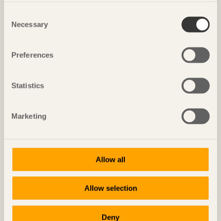
REPORTAGE
Consent
133 lägenheter med gedigen koppling till hållbarhet
Necessary
Selection
Botanikern
i Uppsala av
Axeloth arkitekter
Foto: Senichiro Nogami
Preferences
Statistics
Marketing
Allow all
NOTERAT
Allow selection
Exponerad stomme bryter av
Meiken HQ
i Maniwa, Japan av
NKS Architects
Deny
Foto: Javier Callejas