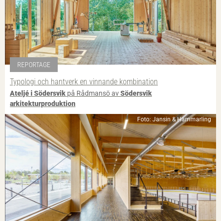
REPORTAGE
Typologi och hantverk en vinnande kombination
Ateljé i Södersvik
på Rådmansö av
Södersvik
arkitekturproduktion
Foto: Jansin & Hammarling