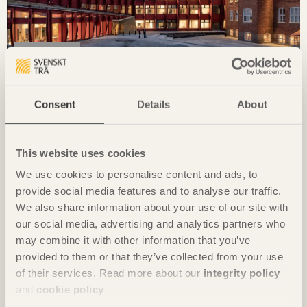
REPORTAGE
Landmärke med karaktär
Kunskapshuset
i Gällivare av
Liljewall arkitekter / MAF
Consent
Details
About
Arkitektkontor
Foto: David Valldeby
This website uses cookies
We use cookies to personalise content and ads, to
provide social media features and to analyse our traffic.
We also share information about your use of our site with
our social media, advertising and analytics partners who
may combine it with other information that you’ve
provided to them or that they’ve collected from your use
of their services. Read more about our
integrity policy
and
cookie policy
.