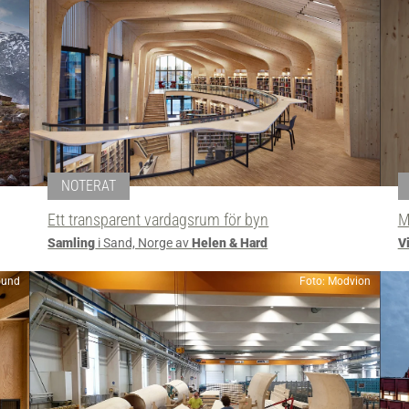
NOTERAT
Ett transparent vardagsrum för byn
M
Samling
i Sand, Norge av
Helen & Hard
Vi
ound
Foto: Modvion