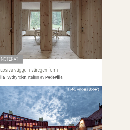
NOTERAT
assiva väggar i säregen form
lla
i Sydtyrolen, Italien av
Pedevilla
Foto: Anders Bobert