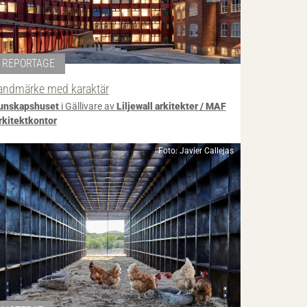
REPORTAGE
andmärke med karaktär
unskapshuset
i Gällivare av
Liljewall arkitekter / MAF
rkitektkontor
Foto: Javier Callejas