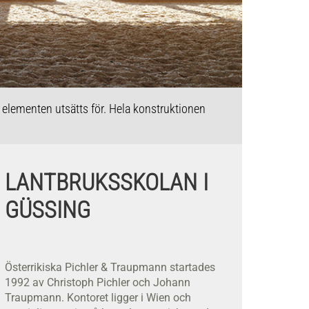
a elementen utsätts för. Hela konstruktionen
När djurhål
dag inte sk
LANTBRUKSSKOLAN I
GÜSSING
Österrikiska Pichler & Traupmann startades
1992 av Christoph Pichler och Johann
Traupmann. Kontoret ligger i Wien och