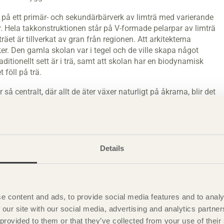
 på ett primär- och sekundärbärverk av limträ med varierande
r. Hela takkonstruktionen står på V-formade pelarpar av limträ
t är tillverkat av gran från regionen. Att arkitekterna
ker. Den gamla skolan var i tegel och de ville skapa något
ditionellt sett är i trä, samt att skolan har en biodynamisk
t föll på trä.
centralt, där allt de äter växer naturligt på åkrarna, blir det
om växer i naturen. Det är verklig hållbarhet. Om byggnaden
på ett väldigt enkelt vis, säger Johann Traupmann.
solut viktigaste näringsgrenar och sysselsätter runt 300 000
Details
a utpräglade träspecialister så märker de en stark vilja att
 är något som kommer ur både ett hållbarhetstänk och nya
mer komplext i trä.
i, därför finns det ett intresse av att hitta fler sätt att
e content and ads, to provide social media features and to analy
lets kvaliteter utnyttjas allt mer, i allt högre byggnader.
 our site with our social media, advertising and analytics partn
rde oss till exempel under projektets gång att materialet kräver
 provided to them or that they’ve collected from your use of the