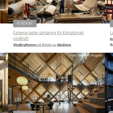
KUNSKAP
Extrema laster utmaning för klimatsmart
L
vindkraft
K
A
Vindkraftstorn
på Björkö av
Modvion
deby
Foto: Senichiro Nogami