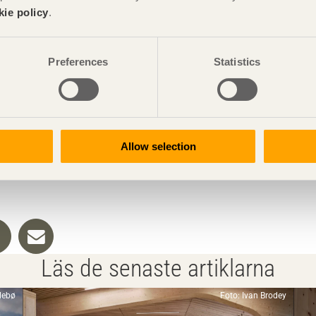
ger Johann Traupmann.
kie policy
.
nya skolan. Ett ridhus är öppet för allmänheten att rida i och
er om de öppna, ljusa ytorna i kombination med den varma
Preferences
Statistics
 och förstå hur allt är uppbyggt. De gånger jag besöker
stall kunde se ut så här. Jag är själv från landet och från min
ftkonditionering. Därför var det fantastiskt att få bygga
i har låtit dem komma ännu närmare sin naturliga miljö, säger
Allow selection
Läs de senaste artiklarna
llebø
Foto: Ivan Brodey