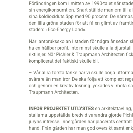
Förändringen kom i mitten av 1990-talet när staden
sin energikonsumtion. Snart ställde man om till a
sina koldioxidutsläpp med 90 procent. De närmaste
den lilla gröna staden för att få en glimt av framtid
staden: »Eco-Energy Land«.
När lantbruksskolan i staden för några år sedan sk
ha en hållbar profil. Inte minst skulle alla djurs
riktlinjer. När Pichler & Traupmann Architecten fic
komplicerat det faktiskt skulle bli.
– Vår allra första tanke när vi skulle börja utform
svårare än man tror. De ska följa ett komplext reg
och genom en kreativ lösning lyckades vi möta s
Traupmann Architecten.
INFÖR PROJEKTET UTLYSTES
en arkitekttävlin
stallarna uppställda bredvid varandra gjorde Pic
juryns intresse. Innergården har placerats centralt 
hand. Från gården har man god översikt samt enkel