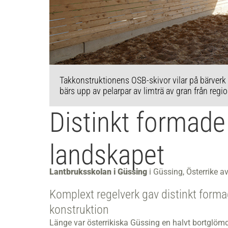
. De nya
Takkonstruktionens OSB-skivor vilar på bärverk 
bärs upp av pelarpar av limträ av gran från regi
Distinkt formade
landskapet
Lantbruksskolan i Güssing
i Güssing, Österrike a
Komplext regelverk gav distinkt forma
konstruktion
Länge var österrikiska Güssing en halvt bortglömd