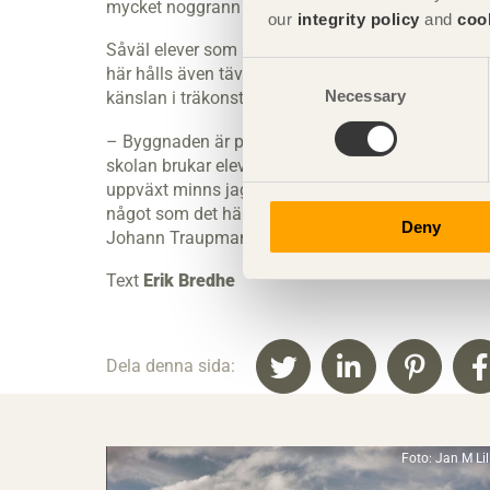
mycket noggrann planering för att användas, sä
our
integrity policy
and
coo
Såväl elever som stadens invånare uppskattar den 
Consent
här hålls även tävlingar i dressyr. Eleverna tyck
Necessary
Selection
känslan i träkonstruktionen.
– Byggnaden är pedagogisk i sig själv, man kan se
skolan brukar eleverna säga att de inte trodde att 
uppväxt minns jag mörka, trånga stall med dålig lu
något som det här. Djuren trivs fantastiskt bra, v
Deny
Johann Traupmann.
Text
Erik Bredhe
Dela denna sida:
Foto: Jan M Li