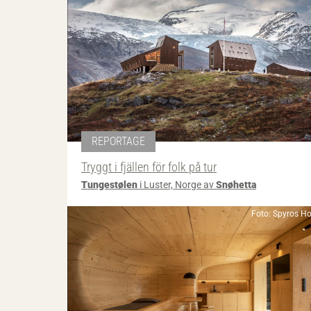
REPORTAGE
Tryggt i fjällen för folk på tur
Tungestølen
i Luster, Norge av
Snøhetta
Foto: Spyros H