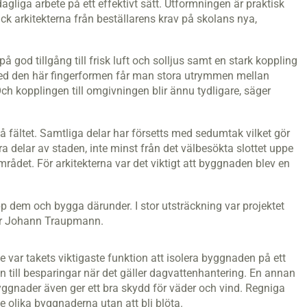
agliga arbete på ett effektivt sätt. Utformningen är praktisk
fick arkitekterna från beställarens krav på skolans nya,
 god tillgång till frisk luft och solljus samt en stark koppling
ed den här fingerformen får man stora utrymmen mellan
 Och kopplingen till omgivningen blir ännu tydligare, säger
 på fältet. Samtliga delar har försetts med sedumtak vilket gör
era delar av staden, inte minst från det välbesökta slottet uppe
mrådet. För arkitekterna var det viktigt att byggnaden blev en
upp dem och bygga därunder. I stor utsträckning var projektet
ger Johann Traupmann.
var takets viktigaste funktion att isolera byggnaden på ett
en till besparingar när det gäller dagvattenhantering. En annan
byggnader även ger ett bra skydd för väder och vind. Regniga
e olika byggnaderna utan att bli blöta.