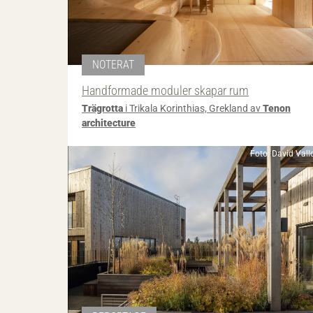
NOTERAT
Handformade moduler skapar rum
Trägrotta
i Trikala Korinthias, Grekland av
Tenon
architecture
Foto: David Vall