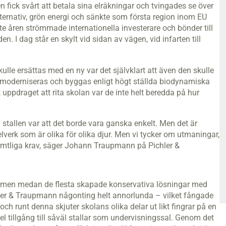
 fick svårt att betala sina elräkningar och tvingades se över
lternativ, grön energi och sänkte som första region inom EU
 åren strömmade internationella investerare och bönder till
en. I dag står en skylt vid sidan av vägen, vid infarten till
ulle ersättas med en ny var det självklart att även den skulle
tall moderniseras och byggas enligt högt ställda biodynamiska
k uppdraget att rita skolan var de inte helt beredda på hur
a stallen var att det borde vara ganska enkelt. Men det är
elverk som är olika för olika djur. Men vi tycker om utmaningar,
amtliga krav, säger Johann Traupmann på Pichler &
g, men medan de flesta skapade konservativa lösningar med
hler & Traupmann någonting helt annorlunda – vilket fångade
och runt denna skjuter skolans olika delar ut likt fingrar på en
 tillgång till såväl stallar som undervisningssal. Genom det