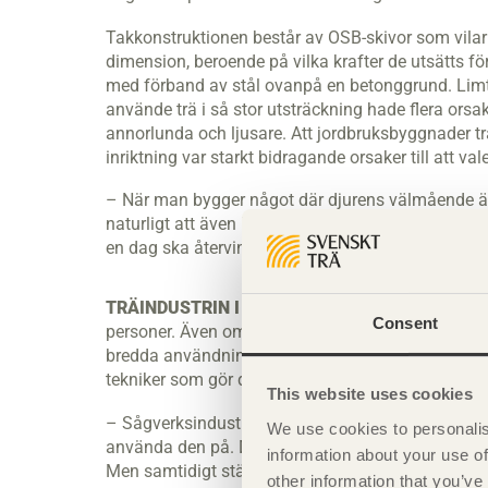
Takkonstruktionen består av OSB-skivor som vilar
dimension, beroende på vilka krafter de utsätts fö
med förband av stål ovanpå en betonggrund. Limträe
använde trä i så stor utsträckning hade flera orsa
annorlunda och ljusare. Att jordbruksbyggnader tra
inriktning var starkt bidragande orsaker till att vale
– När man bygger något där djurens välmående är så 
naturligt att även byggnaden använder material s
en dag ska återvinnas så kan man också göra det 
TRÄINDUSTRIN I ÖSTERRIKE
är en av landets ab
Consent
personer. Även om Pichler & Traupmann inte är någr
bredda användningsområdet för materialet. Detta
tekniker som gör det möjligt att bygga större och 
This website uses cookies
– Sågverksindustrin är starkt kopplad till vår ekonom
We use cookies to personalis
använda den på. Det är spännande att se hur materia
information about your use of
Men samtidigt ställer trä krav på arkitekten. Vi lä
other information that you’ve