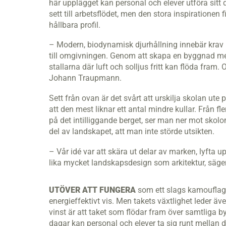
här upplägget kan personal och elever utföra sitt d
sett till arbetsflödet, men den stora inspirationen 
hållbara profil.
– Modern, biodynamisk djurhållning innebär krav på
till omgivningen. Genom att skapa en byggnad m
stallarna där luft och solljus fritt kan flöda fram.
Johann Traupmann.
Sett från ovan är det svårt att urskilja skolan ute
att den mest liknar ett antal mindre kullar. Från fl
på det intilliggande berget, ser man ner mot skolo
del av landskapet, att man inte störde utsikten.
– Vår idé var att skära ut delar av marken, lyfta 
lika mycket landskapsdesign som arkitektur, sä
UTÖVER ATT FUNGERA
som ett slags kamouflage 
energieffektivt vis. Men takets växtlighet leder äv
vinst är att taket som flödar fram över samtliga 
dagar kan personal och elever ta sig runt mellan d