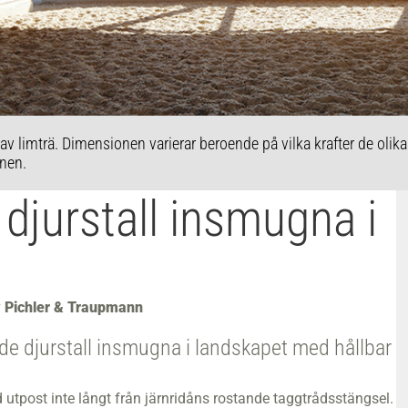
av limträ. Dimensionen varierar beroende på vilka krafter de olik
onen.
 djurstall insmugna i
v
Pichler & Traupmann
de djurstall insmugna i landskapet med hållbar
 utpost inte långt från järnridåns rostande taggtrådsstängsel.