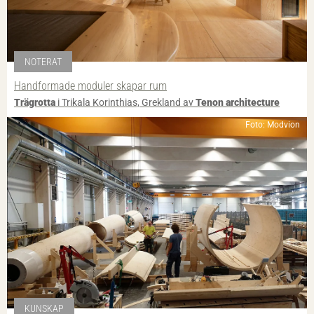
NOTERAT
Handformade moduler skapar rum
Trägrotta
i Trikala Korinthias, Grekland av
Tenon architecture
Foto: Modvion
KUNSKAP