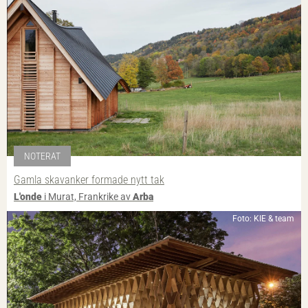
NOTERAT
Gamla skavanker formade nytt tak
L'onde
i Murat, Frankrike av
Arba
Foto: KIE & team