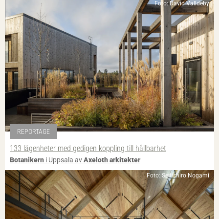
Foto: David Valldeby
REPORTAGE
133 lägenheter med gedigen koppling till hållbarhet
Botanikern
i Uppsala av
Axeloth arkitekter
Foto: Senichiro Nogami