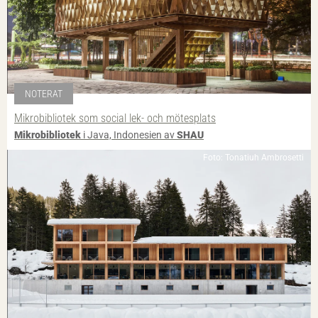
NOTERAT
Mikrobibliotek som social lek- och mötesplats
Mikrobibliotek
i Java, Indonesien av
SHAU
Foto: Tonatiuh Ambrosetti