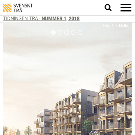
Sök
på
webbplatsen
TIDNINGEN TRÄ -
NUMMER 1, 2018
Foto: C.F. Möller