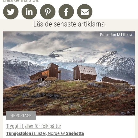
Dela denna sida:
Läs de senaste artiklarna
Foto: Jan M Lillebø
REPORTAGE
Tryggt i fjällen för folk på tur
Tungestølen
i Luster, Norge av
Snøhetta