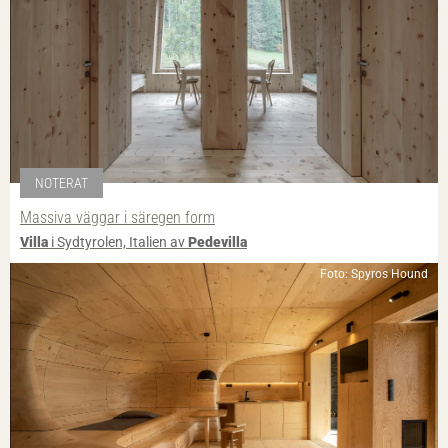
NOTERAT
Massiva väggar i säregen form
Villa
i Sydtyrolen, Italien av
Pedevilla
Foto: Spyros Hound