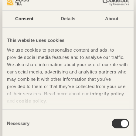
Consent
Details
About
NOTERAT
Ombonade reden i väggen
This website uses cookies
Casa Wabi
i Oaxaca, Mexiko av
Kengo Kuma & Associates
We use cookies to personalise content and ads, to
Foto: Takumi Ota
provide social media features and to analyse our traffic.
We also share information about your use of our site with
our social media, advertising and analytics partners who
may combine it with other information that you’ve
provided to them or that they’ve collected from your use
of their services. Read more about our
integrity policy
and
cookie policy
.
Consent
Necessary
Selection
NOTERAT