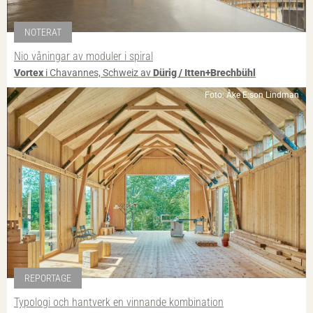
NOTERAT
Nio våningar av moduler i spiral
Vortex
i Chavannes, Schweiz av
Dürig / Itten+Brechbühl
Foto: Åke E:son Lindman
REPORTAGE
Typologi och hantverk en vinnande kombination