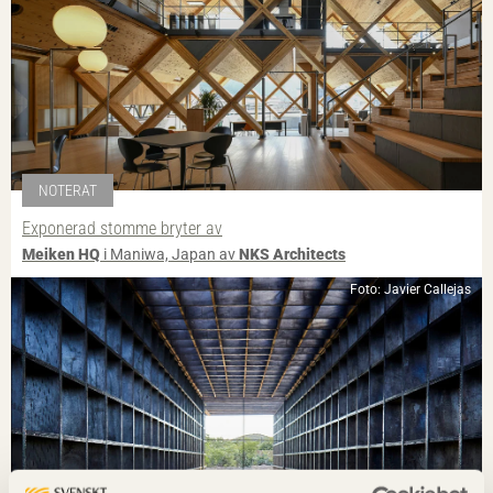
NOTERAT
Exponerad stomme bryter av
Meiken HQ
i Maniwa, Japan av
NKS Architects
Foto: Javier Callejas