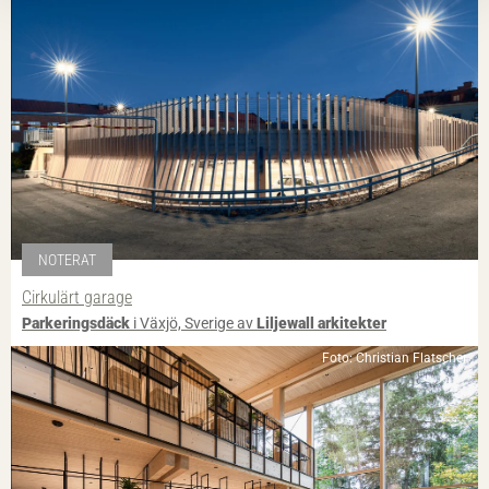
NOTERAT
Cirkulärt garage
Parkeringsdäck
i Växjö, Sverige av
Liljewall arkitekter
Foto: Christian Flatscher