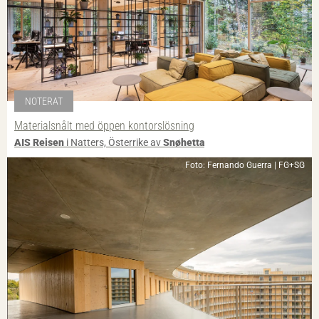
NOTERAT
Materialsnålt med öppen kontorslösning
AIS Reisen
i Natters, Österrike av
Snøhetta
Foto: Fernando Guerra | FG+SG