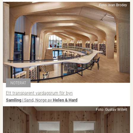
Foto: Ivan Brodey
NOTERAT
Ett transparent vardagsrum för byn
Samling
i Sand, Norge av
Helen & Hard
Foto: Gustav Willeit