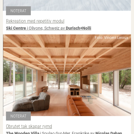
NOTERAT
Rekreation med repetitiv modul
Ski Centre
i Olivone, Schweiz av
Durisch+Nolli
Foto: Vincent Leroux
NOTERAT
Obrutet tak skapar rymd
The Wooden Villa
i Soulac-Sur-Mer, Frankrike av
Nicolas Dahan