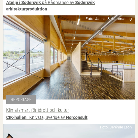
Ateljé i Södersvik
på Rådmansö av
Södersvik
arkitekturproduktion
Foto: Jansin & Hammarling
REPORTAGE
Klimatsmart för idrott och kultur
CIK-hallen
i Knivsta, Sverige av
Norconsult
Foto: Jérémie Leon