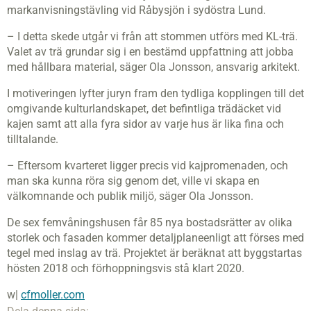
markanvisningstävling vid Råbysjön i sydöstra Lund.
– I detta skede utgår vi från att stommen utförs med KL-trä.
Valet av trä grundar sig i en bestämd uppfattning att jobba
med hållbara material, säger Ola Jonsson, ansvarig arkitekt.
I motiveringen lyfter juryn fram den tydliga kopplingen till det
omgivande kulturlandskapet, det befintliga trädäcket vid
kajen samt att alla fyra sidor av varje hus är lika fina och
tilltalande.
– Eftersom kvarteret ligger precis vid kajpromenaden, och
man ska kunna röra sig genom det, ville vi skapa en
välkomnande och publik miljö, säger Ola Jonsson.
De sex femvåningshusen får 85 nya bostadsrätter av olika
storlek och fasaden kommer detaljplaneenligt att förses med
tegel med inslag av trä. Projektet är beräknat att byggstartas
hösten 2018 och förhoppningsvis stå klart 2020.
w|
cfmoller.com