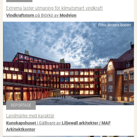
Extrema laster utmaning för klimatsmart vindkraft
Vindkraftstorn
på Björkö av
Modvion
Foto: Anders Bobert
REPORTAGE
Landmärke med karaktär
Kunskapshuset
i Gällivare av
Liljewall arkitekter / MAF
Arkitektkontor