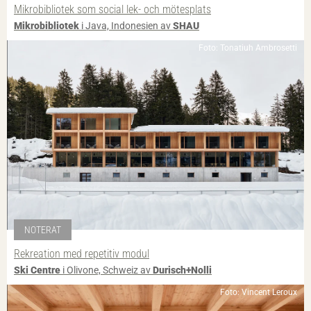
Mikrobibliotek som social lek- och mötesplats
Mikrobibliotek
i Java, Indonesien av
SHAU
Foto: Tonatiuh Ambrosetti
NOTERAT
Rekreation med repetitiv modul
Ski Centre
i Olivone, Schweiz av
Durisch+Nolli
Foto: Vincent Leroux