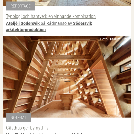
REPORTAGE
Typologi och hantverk en vinnande kombination
Ateljé i Södersvik
på Rådmansö av
Södersvik
arkitekturproduktion
Foto: Takumi Ota
NOTERAT
Gästhus ger by nytt liv