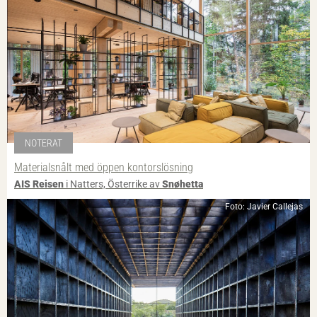
NOTERAT
Materialsnålt med öppen kontorslösning
AIS Reisen
i Natters, Österrike av
Snøhetta
Foto: Javier Callejas