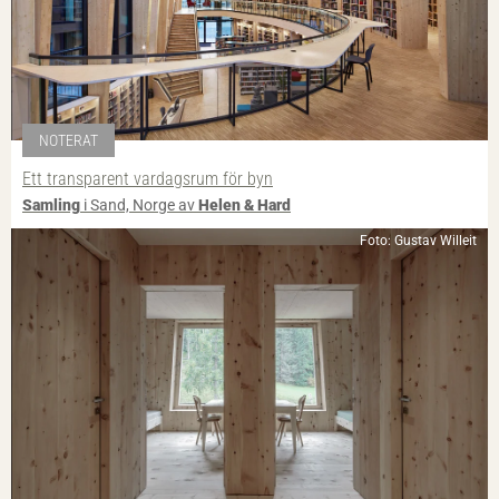
NOTERAT
Ett transparent vardagsrum för byn
Samling
i Sand, Norge av
Helen & Hard
Foto: Gustav Willeit