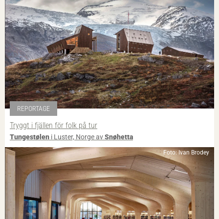
REPORTAGE
Tryggt i fjällen för folk på tur
Tungestølen
i Luster, Norge av
Snøhetta
Foto: Ivan Brodey