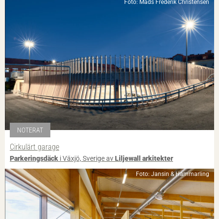
Foto: Mads Frederik Christensen
NOTERAT
Cirkulärt garage
Parkeringsdäck
i Växjö, Sverige av
Liljewall arkitekter
Foto: Jansin & Hammarling