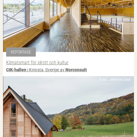
REPORTAGE
Klimatsmart för idrott och kultur
CIK-hallen
i Knivsta, Sverige av
Norconsult
Foto: Jérémie Leon