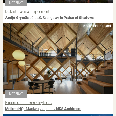
NOTERAT
Diskret placerat experiment
Ateljé Grytnäs
på Lisö, Sverige av
In Praise of Shadows
Foto: Senichiro Nogami
NOTERAT
Exponerad stomme bryter av
Meiken HQ
i Maniwa, Japan av
NKS Architects