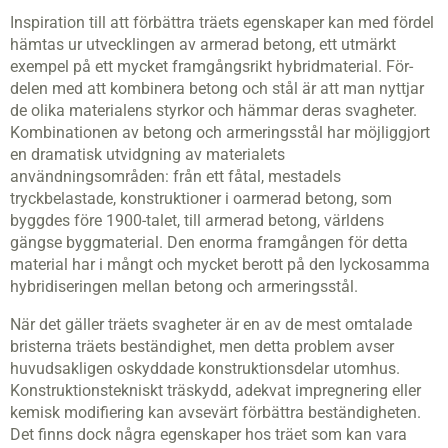
Inspiration till att förbättra träets egen­skaper kan med fördel
hämtas ur utvecklingen av armerad betong, ett utmärkt
exempel på ett mycket framgångsrikt hybridmaterial. För­
delen med att kombinera betong och stål är att man nyttjar
de olika materialens styrkor och hämmar deras svagheter.
Kombinationen av betong och armeringsstål har möjliggjort
en dramatisk utvidgning av materialets
användningsområden: från ett fåtal, mestadels
tryckbelastade, konstruktioner i oarmerad betong, som
byggdes före 1900-talet, till armerad betong, världens
gängse byggmaterial. Den enorma framgången för detta
material har i mångt och mycket berott på den lyckosamma
hybridiseringen mellan betong och armeringsstål.
När det gäller träets svagheter är en av de mest omtalade
bristerna träets beständighet, men detta problem avser
huvudsakligen oskyddade konstruktionsdelar utomhus.
Konstruktionstekniskt träskydd, adekvat impregnering eller
kemisk modifiering kan avsevärt förbättra beständigheten.
Det finns dock några egenskaper hos träet som kan vara