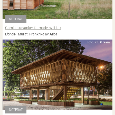
NOTERAT
Gamla skavanker formade nytt tak
L'onde
i Murat, Frankrike av
Arba
Foto: KIE & team
NOTERAT