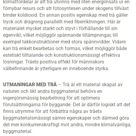
klimatfördelar är att trä utvinns med liten energiinsats ur en
förnybar resurs och att fotosyntesen under skogens tillväxt
binder koldioxid. En annan positiv egenskap med trä gäller
tryck och dragning parallellt med fiberriktningen. Här är
materialet mycket starkt och styvt i förhållande till sin
egenvikt, vilket möjliggör spännande tillämpningar, till
exempel takkonstruktioner med stora spännvidder. Vidare
kan trä enkelt bearbetas och formas, vilket möjliggör både
estetiskt tilltalande och konstruktionsmässigt effektiva
lösningar. Träets positiva effekt för människors
välbefinnande är ytterligare en inneboende styrka.
UTMANINGAR MED TRÄ
– Trä är ett material skapat av
naturen och likt andra byggmaterial behövs en
ingenjörsmässig bearbetning för att optimera
förutsättningarna för byggande. Det är därför logiskt att det
finns utrymme för att förbättra några av träets
byggmaterialsmässigt sämre egenskaper och därmed göra
det mer konkurrenskraftigt mot andra, mindre klimatvänliga,
byggmaterial.