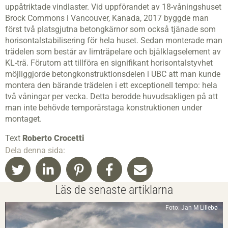
uppåt­riktade vindlaster. Vid uppförandet av 18-våningshuset
Brock Commons i Vancouver, Kanada, 2017 byggde man
först två platsgjutna betongkärnor som också tjänade som
horisontalstabilisering för hela huset. Sedan monterade man
trädelen som består av limträpelare och bjälklagselement av
KL-trä. Förutom att tillföra en signifikant horisontalstyvhet
möjliggjorde betongkonstruktionsdelen i UBC att man kunde
montera den bärande trädelen i ett exceptionell tempo: hela
två våningar per vecka. Detta berodde huvud­sakligen på att
man inte behövde temporär­staga konstruktionen under
montaget.
Text
Roberto Crocetti
Dela denna sida:
Läs de senaste artiklarna
Foto: Jan M Lillebø