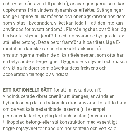
och i viss mån även till punkt c), är svängningarna som kan
uppkomma från vindens dynamiska effekter. Svängningar
kan ge upphov till illamående och obehagskänslor hos dem
som vistas i byggnaden, vilket kan leda till att den inte kan
användas för avsett ändamål. Flervåningshus av trä har låg
horisontal styvhet jämfört med motsvarande byggnader av
stål eller betong. Detta beror framför allt på träets låga E-
modul och kanske i ännu större utsträckning på
anslutningarna mellan de olika träelementen, som ofta har
en betydande eftergivlighet. Byggnadens styvhet och massa
är viktiga faktorer som påverkar dess frekvens och
acceleration till följd av vindlast.
ETT RATIONELLT SÄTT
för att minska risken för
vindinducerade vibrationer är att, åter­igen, använda en
hybridlösning där en träkonstruktion ansvarar för att ta hand
om de vertikala nedåtriktade lasterna (till exempel
permanenta laster, nyttig last och snölast) medan en
tillkopplad betong- eller stål­konstruktion med väsentligt
högre böjstyvhet tar hand om horisontella och vertikala