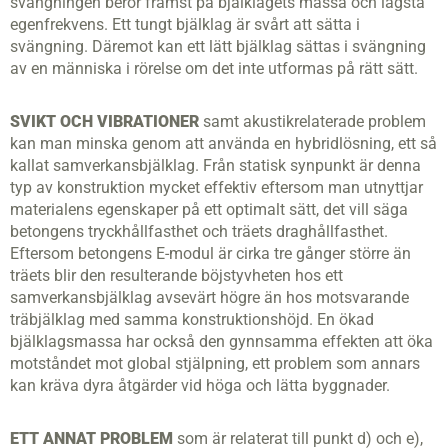
svängningen beror främst på bjälklagets massa och lägsta
egenfrekvens. Ett tungt bjälklag är svårt att sätta i
svängning. Däremot kan ett lätt bjälklag sättas i svängning
av en människa i rörelse om det inte utformas på rätt sätt.
SVIKT OCH VIBRATIONER
samt akustik­relaterade problem
kan man minska genom att använda en hybridlösning, ett så
kallat samverkansbjälklag. Från statisk synpunkt är denna
typ av konstruktion mycket effektiv eftersom man utnyttjar
materialens egenskaper på ett optimalt sätt, det vill säga
betongens tryckhållfasthet och träets draghållfasthet.
Eftersom betongens E-modul är cirka tre gånger större än
träets blir den resulterande böjstyvheten hos ett
samverkansbjälklag avsevärt högre än hos motsvarande
träbjälklag med samma konstruktionshöjd. En ökad
bjälklagsmassa har också den gynnsamma effekten att öka
motståndet mot global stjälpning, ett problem som annars
kan kräva dyra åtgärder vid höga och lätta byggnader.
ETT ANNAT PROBLEM
som är relaterat till punkt d) och e),