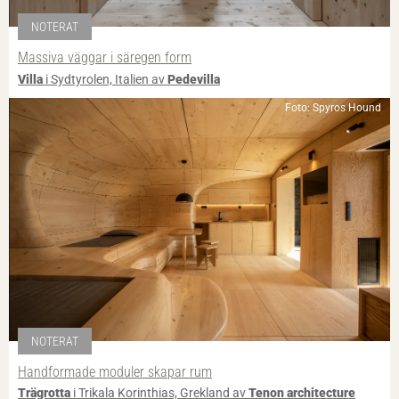
NOTERAT
Massiva väggar i säregen form
Villa
i Sydtyrolen, Italien av
Pedevilla
Foto: Spyros Hound
NOTERAT
Handformade moduler skapar rum
Trägrotta
i Trikala Korinthias, Grekland av
Tenon architecture