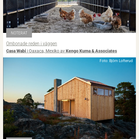
NOTERAT
Ombonade reden i väggen
Casa Wabi
i Oaxaca, Mexiko av
Kengo Kuma & Associates
Foto: Björn Lofterud