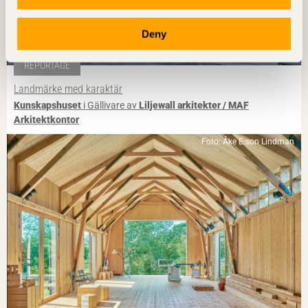
Deny
REPORTAGE
Landmärke med karaktär
Kunskapshuset
i Gällivare av
Liljewall arkitekter / MAF
Arkitektkontor
Foto: Åke E:son Lindman