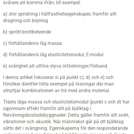
svårare att komma ifrån, till exempel:
a) stor spridning i hållfasthetsegenskaper, framför allt
dragning och böjning
b) sprött brottbeteende
c) förhållandevis låg massa
d) förhållandevis låg elasticitetsmodul, E-modul
e) svårighet att utföra styva infästningar/förband.
I denna artikel fokuserar vi på punkt c), d) och e) och
försöker därefter hitta exempel på lösningar där man
utnyttjar kombinationen av trä med andra material.
Träets låga massa och elasticitetsmodul (punkt c och d) har
ogynnsam effekt framför allt på bjälklag i
flervåningsbostadsbyggnader. Detta gäller framför allt svikt,
vibrationer och akustik. När människor går på ett bjälk­lag
sätts det i svängning. Egenskaperna för den responderande