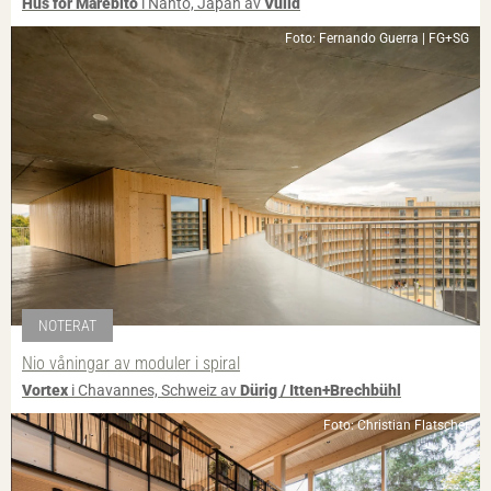
Hus för Marebito
i Nanto, Japan av
Vuild
Foto: Fernando Guerra | FG+SG
NOTERAT
Nio våningar av moduler i spiral
Vortex
i Chavannes, Schweiz av
Dürig / Itten+Brechbühl
Foto: Christian Flatscher