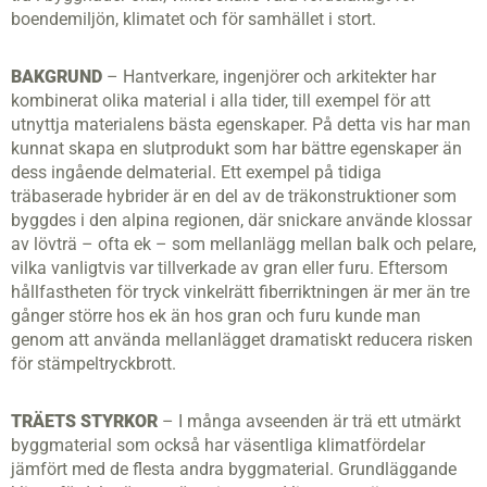
boendemiljön, klimatet och för samhället i stort.
BAKGRUND
– Hantverkare, ingenjörer och arkitekter har
kombinerat olika material i alla tider, till exempel för att
utnyttja materialens bästa egenskaper. På detta vis har man
kunnat skapa en slutprodukt som har bättre egenskaper än
dess ingående delmaterial. Ett exempel på tidiga
träbaserade hybrider är en del av de träkonstruktioner som
byggdes i den alpina regionen, där snickare använde klossar
av lövträ – ofta ek – som mellanlägg mellan balk och pelare,
vilka vanligtvis var tillverkade av gran eller furu. Eftersom
hållfastheten för tryck vinkelrätt fiberriktningen är mer än tre
gånger större hos ek än hos gran och furu kunde man
genom att använda mellanlägget dramatiskt reducera risken
för stämpeltryckbrott.
TRÄETS STYRKOR
– I många avseenden är trä ett utmärkt
byggmaterial som också har väsentliga klimatfördelar
jämfört med de flesta andra byggmaterial. Grundläggande