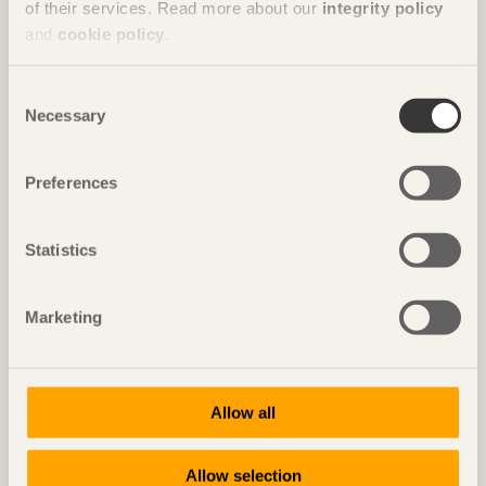
of their services. Read more about our
integrity policy
and
cookie policy
.
Consent
Necessary
Selection
Preferences
REPORTAGE
133 lägenheter med gedigen koppling till hållbarhet
Statistics
Botanikern
i Uppsala av
Axeloth arkitekter
Foto: Anders Bobert
Marketing
Allow all
Allow selection