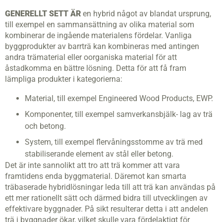
GENERELLT SETT ÄR
en hybrid något av blandat ursprung,
till exempel en sammansättning av olika material som
kombinerar de ingående materialens fördelar. Vanliga
byggprodukter av barrträ kan kombineras med antingen
andra trämaterial eller oorganiska material för att
åstadkomma en bättre lösning. Detta för att få fram
lämpliga produkter i kategorierna:
Material, till exempel Engineered Wood Products, EWP.
Komponenter, till exempel samverkansbjälk- lag av trä
och betong.
System, till exempel flervåningsstomme av trä med
stabiliserande element av stål eller betong.
Det är inte sannolikt att tro att trä kommer att vara
framtidens enda byggmaterial. Där­emot kan smarta
träbaserade hybridlösningar leda till att trä kan användas på
ett mer rationellt sätt och därmed bidra till utvecklingen av
effektivare byggnader. På sikt resulterar detta i att andelen
trä i byggnader ökar, vilket skulle vara fördelaktigt för