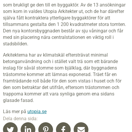
som brukligt ge den till en byggaktör. Av de 13 ansökningar
som kom in valdes Utopia Arkitekter ut, och de har därefter
själva fått kontraktera ytterligare byggaktörer för att
tillsammans gestalta den 1 200 kvadratmeter stora tomten.
Den nya kontorsbyggnaden består av sju våningar och får
med sin placering nära centralstationen en viktig roll i
stadsbilden.
Arkitekterna har av klimatskäl eftersträvat minimal
betonganvändning och i stället valt trä som ett bärande
inslag för såväl stomme som bjälklag, där byggnadens
trästomme kommer att lämnas exponerad. Träet får en
framträdande roll både för den som vistas i huset och för
den som betraktar det utifrån, eftersom trästommen och
trapporna kommer att vara synliga genom ena sidans
glasade fasad.
Läs mer på
utopia.se
Dela denna sida: