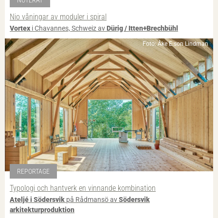
Nio våningar av moduler i spiral
Vortex
i Chavannes, Schweiz av
Dürig / Itten+Brechbühl
Foto: Åke E:son Lindman
REPORTAGE
Typologi och hantverk en vinnande kombination
Ateljé i Södersvik
på Rådmansö av
Södersvik
arkitekturproduktion