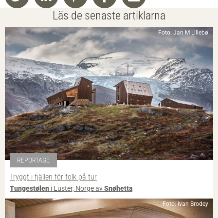
Läs de senaste artiklarna
Foto: Jan M Lillebø
REPORTAGE
Tryggt i fjällen för folk på tur
Tungestølen
i Luster, Norge av
Snøhetta
Foto: Ivan Brodey