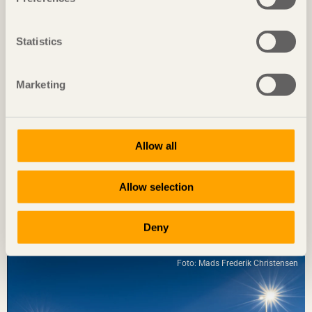
Foto: Björn Lofterud
Statistics
Marketing
Allow all
Allow selection
NOTERAT
Diskret placerat experiment
Deny
Ateljé Grytnäs
på Lisö, Sverige av
In Praise of Shadows
Foto: Mads Frederik Christensen