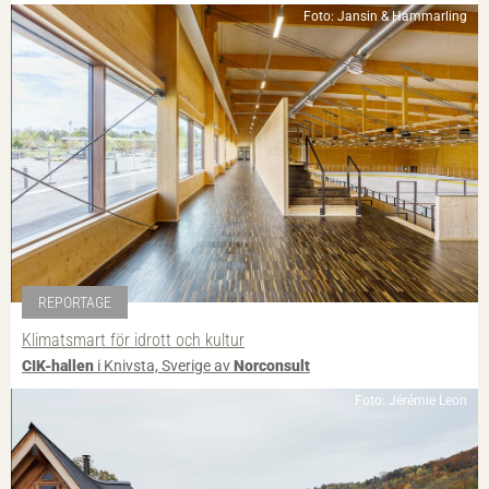
Foto: Jansin & Hammarling
REPORTAGE
Klimatsmart för idrott och kultur
CIK-hallen
i Knivsta, Sverige av
Norconsult
Foto: Jérémie Leon