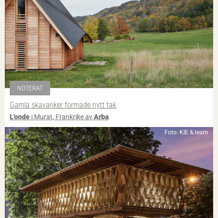
NOTERAT
Gamla skavanker formade nytt tak
L'onde
i Murat, Frankrike av
Arba
Foto: KIE & team