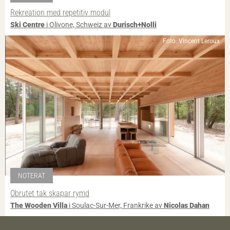
Rekreation med repetitiv modul
Ski Centre
i Olivone, Schweiz av
Durisch+Nolli
Foto: Vincent Leroux
NOTERAT
Obrutet tak skapar rymd
The Wooden Villa
i Soulac-Sur-Mer, Frankrike av
Nicolas Dahan