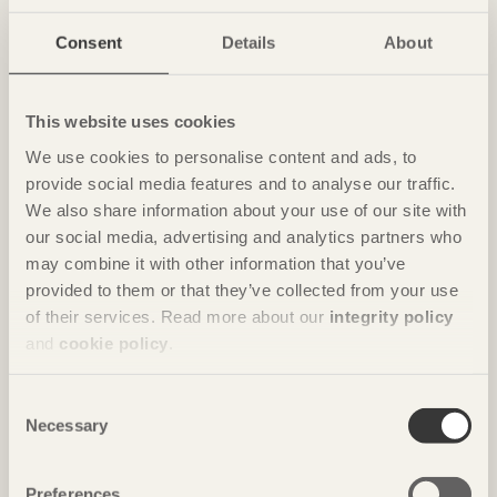
NOTERAT
Consent
Details
About
Ombonade reden i väggen
Casa Wabi
i Oaxaca, Mexiko av
Kengo Kuma & Associates
This website uses cookies
Foto: Takumi Ota
We use cookies to personalise content and ads, to
provide social media features and to analyse our traffic.
We also share information about your use of our site with
our social media, advertising and analytics partners who
may combine it with other information that you’ve
provided to them or that they’ve collected from your use
of their services. Read more about our
integrity policy
and
cookie policy
.
Consent
Necessary
NOTERAT
Selection
Gästhus ger by nytt liv
Hus för Marebito
i Nanto, Japan av
Vuild
Preferences