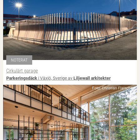
NOTERAT
Cirkulärt garage
Parkeringsdäck
i Växjö, Sverige av
Liljewall arkitekter
Foto: Christian Flatscher