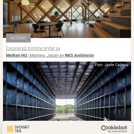
NOTERAT
Exponerad stomme bryter av
Meiken HQ
i Maniwa, Japan av
NKS Architects
Foto: Javier Callejas