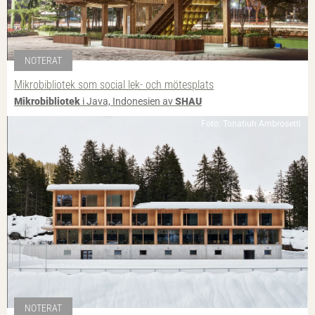
NOTERAT
Mikrobibliotek som social lek- och mötesplats
Mikrobibliotek
i Java, Indonesien av
SHAU
Foto: Tonatiuh Ambrosetti
NOTERAT