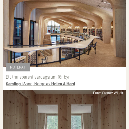
NOTERAT
Ett transparent vardagsrum för byn
Samling
i Sand, Norge av
Helen & Hard
Foto: Gustav Willeit