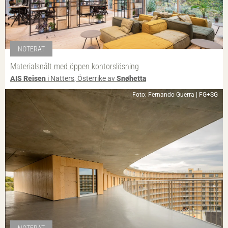
NOTERAT
Materialsnålt med öppen kontorslösning
AIS Reisen
i Natters, Österrike av
Snøhetta
Foto: Fernando Guerra | FG+SG
NOTERAT