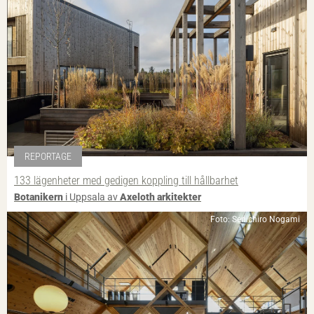
REPORTAGE
133 lägenheter med gedigen koppling till hållbarhet
Botanikern
i Uppsala av
Axeloth arkitekter
Foto: Senichiro Nogami