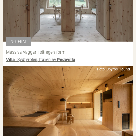
NOTERAT
Massiva väggar i säregen form
Villa
i Sydtyrolen, Italien av
Pedevilla
Foto: Spyros Hound