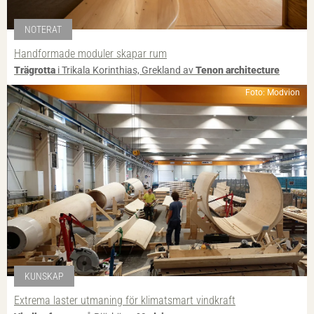
NOTERAT
Handformade moduler skapar rum
Trägrotta
i Trikala Korinthias, Grekland av
Tenon architecture
Foto: Modvion
KUNSKAP
Extrema laster utmaning för klimatsmart vindkraft