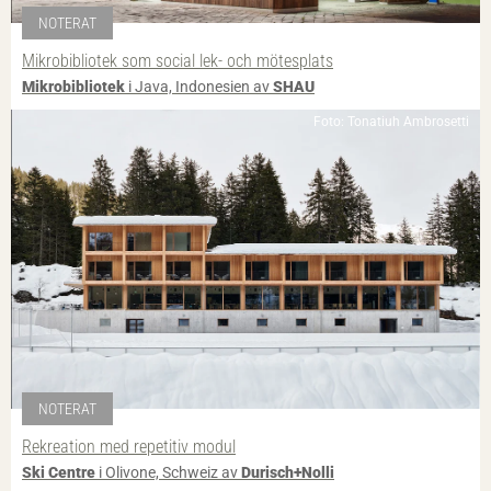
NOTERAT
Mikrobibliotek som social lek- och mötesplats
Mikrobibliotek
i Java, Indonesien av
SHAU
Foto: Tonatiuh Ambrosetti
NOTERAT
Rekreation med repetitiv modul
Ski Centre
i Olivone, Schweiz av
Durisch+Nolli