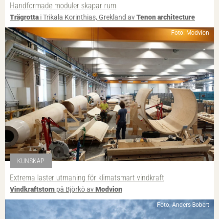
Handformade moduler skapar rum
Trägrotta
i Trikala Korinthias, Grekland av
Tenon architecture
Foto: Modvion
KUNSKAP
Extrema laster utmaning för klimatsmart vindkraft
Vindkraftstorn
på Björkö av
Modvion
Foto: Anders Bobert