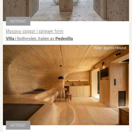
NOTERAT
Massiva väggar i säregen form
Villa
i Sydtyrolen, Italien av
Pedevilla
Foto: Spyros Hound
NOTERAT