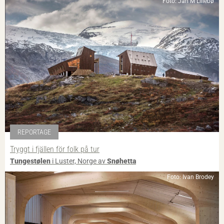
Foto: Jan M Lillebø
REPORTAGE
Tryggt i fjällen för folk på tur
Tungestølen
i Luster, Norge av
Snøhetta
Foto: Ivan Brodey