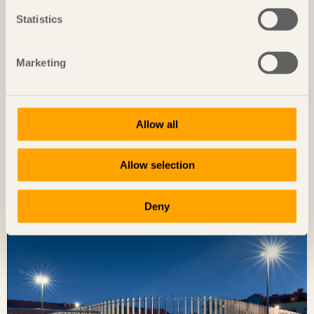
Statistics
Marketing
Allow all
NOTERAT
Allow selection
Diskret placerat experiment
Ateljé Grytnäs
på Lisö, Sverige av
In Praise of Shadows
Deny
Foto: Mads Frederik Christensen