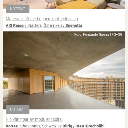
NOTERAT
Materialsnålt med öppen kontorslösning
AIS Reisen
i Natters, Österrike av
Snøhetta
Foto: Fernando Guerra | FG+SG
NOTERAT
Nio våningar av moduler i spiral
Vortex
i Chavannes, Schweiz av
Dürig / Itten+Brechbühl