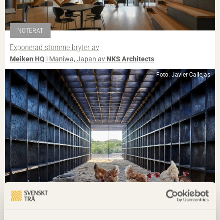
NOTERAT
Exponerad stomme bryter av
Meiken HQ
i Maniwa, Japan av
NKS Architects
Foto: Javier Callejas
NOTERAT