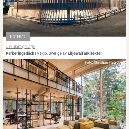
NOTERAT
Cirkulärt garage
Parkeringsdäck
i Växjö, Sverige av
Liljewall arkitekter
Foto: Christian Flatscher