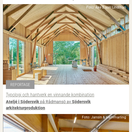
Foto: Åke E:son Lindman
REPORTAGE
Typologi och hantverk en vinnande kombination
Ateljé i Södersvik
på Rådmansö av
Södersvik
arkitekturproduktion
Foto: Jansin & Hammarling