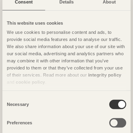
Ombonade reden i väggen
Consent
Details
About
Casa Wabi
i Oaxaca, Mexiko av
Kengo Kuma & Associates
Foto: Takumi Ota
This website uses cookies
We use cookies to personalise content and ads, to
provide social media features and to analyse our traffic.
We also share information about your use of our site with
our social media, advertising and analytics partners who
may combine it with other information that you’ve
provided to them or that they’ve collected from your use
of their services. Read more about our
integrity policy
and
cookie policy
.
NOTERAT
Consent
Necessary
Gästhus ger by nytt liv
Selection
Hus för Marebito
i Nanto, Japan av
Vuild
Foto: Björn Lofterud
Preferences