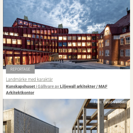
REPORTAGE
Landmärke med karaktär
Kunskapshuset
i Gällivare av
Liljewall arkitekter / MAF
Arkitektkontor
Foto: David Valldeby