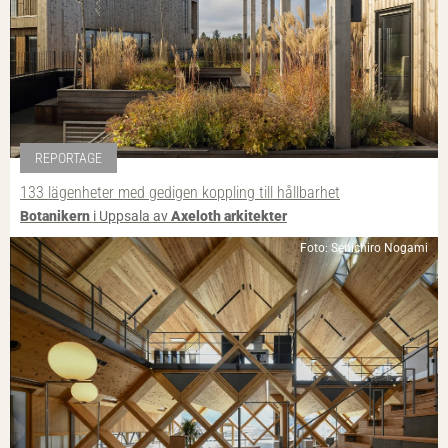
REPORTAGE
133 lägenheter med gedigen koppling till hållbarhet
Botanikern
i Uppsala av
Axeloth arkitekter
Foto: Senichiro Nogami