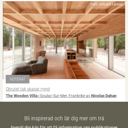
Foto: Vincent Leroux
NOTERAT
Obrutet tak skapar rymd
The Wooden Villa
i Soulac-Sur-Mer, Frankrike av
Nicolas Dahan
Bli inspirerad och lär dig mer om trä
Anmäl dig här för att få information om publikationer,