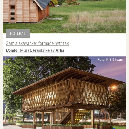
NOTERAT
Gamla skavanker formade nytt tak
L'onde
i Murat, Frankrike av
Arba
Foto: KIE & team