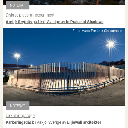
NOTERAT
Diskret placerat experiment
Ateljé Grytnäs
på Lisö, Sverige av
In Praise of Shadows
Foto: Mads Frederik Christensen
NOTERAT
Cirkulärt garage
Parkeringsdäck
i Växjö, Sverige av
Liljewall arkitekter