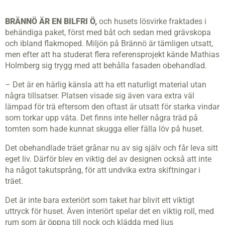
BRÄNNÖ ÄR EN BILFRI Ö,
och husets lösvirke fraktades i
behändiga paket, först med båt och sedan med grävskopa
och ibland flakmoped. Miljön på Brännö är tämligen utsatt,
men efter att ha studerat flera referensprojekt kände Mathias
Holmberg sig trygg med att behålla fasaden obehandlad.
– Det är en härlig känsla att ha ett naturligt material utan
några tillsatser. Platsen visade sig även vara extra väl
lämpad för trä eftersom den oftast är utsatt för starka vindar
som torkar upp väta. Det finns inte heller några träd på
tomten som hade kunnat skugga eller fälla löv på huset.
Det obehandlade träet grånar nu av sig själv och får leva sitt
eget liv. Därför blev en viktig del av designen också att inte
ha något takutsprång, för att undvika extra skiftningar i
träet.
Det är inte bara exteriört som taket har blivit ett viktigt
uttryck för huset. Även interiört spelar det en viktig roll, med
rum som är öppna till nock och klädda med ljus