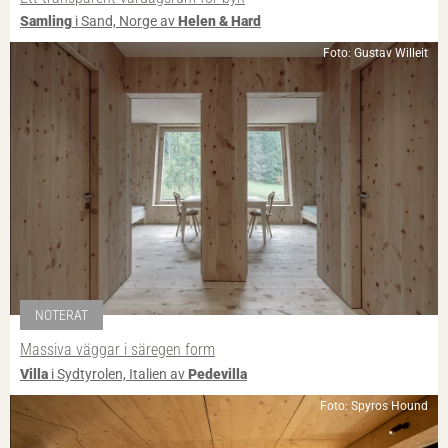
Samling
i Sand, Norge av
Helen & Hard
Foto: Gustav Willeit
NOTERAT
Massiva väggar i säregen form
Villa
i Sydtyrolen, Italien av
Pedevilla
Foto: Spyros Hound