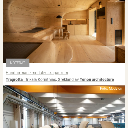
NOTERAT
Handformade moduler skapar rum
Trägrotta
i Trikala Korinthias, Grekland av
Tenon architecture
Foto: Modvion