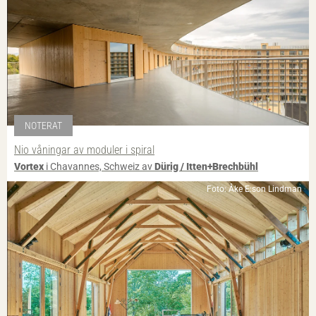
NOTERAT
Nio våningar av moduler i spiral
Vortex
i Chavannes, Schweiz av
Dürig / Itten+Brechbühl
Foto: Åke E:son Lindman