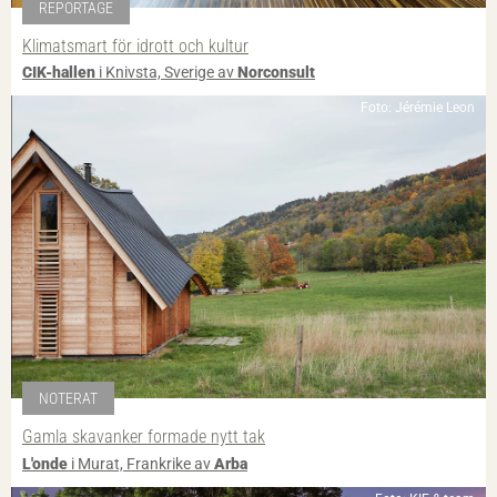
REPORTAGE
Klimatsmart för idrott och kultur
CIK-hallen
i Knivsta, Sverige av
Norconsult
Foto: Jérémie Leon
NOTERAT
Gamla skavanker formade nytt tak
L'onde
i Murat, Frankrike av
Arba