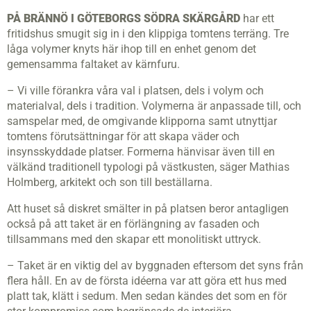
PÅ BRÄNNÖ I GÖTEBORGS SÖDRA SKÄRGÅRD
har ett
fritidshus smugit sig in i den klippiga tomtens terräng. Tre
låga volymer knyts här ihop till en enhet genom det
gemensamma faltaket av kärnfuru.
– Vi ville förankra våra val i platsen, dels i volym och
materialval, dels i tradition. Volymerna är anpassade till, och
samspelar med, de omgivande klipporna samt utnyttjar
tomtens förutsättningar för att skapa väder och
insynsskyddade platser. Formerna hänvisar även till en
välkänd traditionell typologi på västkusten, säger Mathias
Holmberg, arkitekt och son till beställarna.
Att huset så diskret smälter in på platsen beror antagligen
också på att taket är en förlängning av fasaden och
tillsammans med den skapar ett monolitiskt uttryck.
– Taket är en viktig del av byggnaden eftersom det syns från
flera håll. En av de första idéerna var att göra ett hus med
platt tak, klätt i sedum. Men sedan kändes det som en för