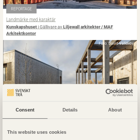
REPORTAGE
Landmärke med karaktär
Kunskapshuset
i Gällivare av
Liljewall arkitekter / MAF
Arkitektkontor
Foto: David Valldeby
Consent
Details
About
REPORTAGE
This website uses cookies
133 lägenheter med gedigen koppling till hållbarhet