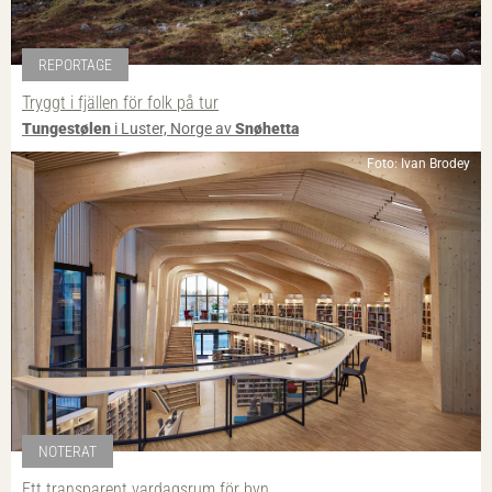
REPORTAGE
Tryggt i fjällen för folk på tur
Tungestølen
i Luster, Norge av
Snøhetta
Foto: Ivan Brodey
NOTERAT
Ett transparent vardagsrum för byn