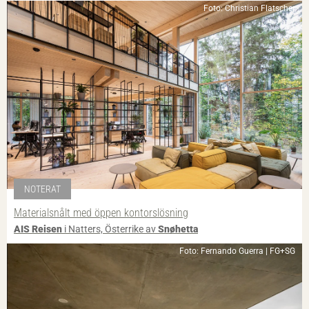
Foto: Christian Flatscher
NOTERAT
Materialsnålt med öppen kontorslösning
AIS Reisen
i Natters, Österrike av
Snøhetta
Foto: Fernando Guerra | FG+SG