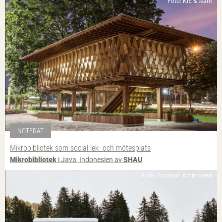
Foto: KIE & team
NOTERAT
Mikrobibliotek som social lek- och mötesplats
Mikrobibliotek
i Java, Indonesien av
SHAU
Foto: Tonatiuh Ambrosetti