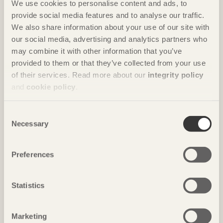
We use cookies to personalise content and ads, to
Botanikern
i Uppsala av
Axeloth arkitekter
provide social media features and to analyse our traffic.
Foto: Senichiro Nogami
We also share information about your use of our site with
our social media, advertising and analytics partners who
may combine it with other information that you’ve
provided to them or that they’ve collected from your use
of their services. Read more about our
integrity policy
and
cookie policy
.
Consent
Necessary
Selection
NOTERAT
Preferences
Exponerad stomme bryter av
Meiken HQ
i Maniwa, Japan av
NKS Architects
Statistics
Foto: Javier Callejas
Marketing