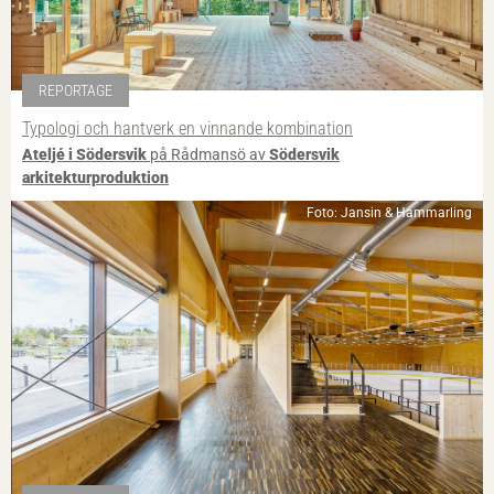
REPORTAGE
Typologi och hantverk en vinnande kombination
Ateljé i Södersvik
på Rådmansö av
Södersvik
arkitekturproduktion
Foto: Jansin & Hammarling