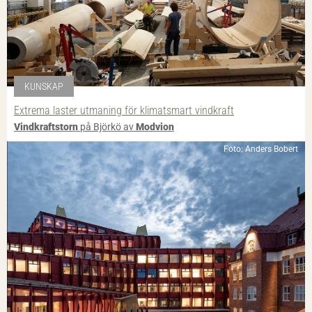
KUNSKAP
Extrema laster utmaning för klimatsmart vindkraft
Vindkraftstorn
på Björkö av
Modvion
Foto: Anders Bobert