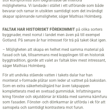
stor kompromiss som begränsade de interiöra
möjligheterna. Vi landade i stället i ett utförande som både
bevarar och ramar in utsikten samtidigt som det invändigt
skapar spännande rumsligheter, säger Mathias Holmberg.
FALTAK HAR HISTORISKT FÖREKOMMIT
på olika sorters
byggnader, mest norrut i landet men även på till exempel
Gotland. På senare år har intresset för trä på taket ökat igen.
– Möjligheten att skapa en helhet med samma material på
fasad och tak, tillsammans med kopplingen till en historisk
byggtradition, gjorde att valet av faltak blev mest intressant,
säger Mathias Holmberg.
För att undvika stående vatten i takets dalar har han
monterat v-formade plåtar som leder ut vattnet på baksidan.
Som en extra säkerhetsåtgärd har även takpappen
kompletterats med en svetsad gummiduk. Infattningarna
kring fönster och skjutdörrar är klädda med samma kärnfuru
som fasaden. Fönster- och dörrkarmar är utförda i ek för att
samspela och samtidigt kontrastera mot furun.