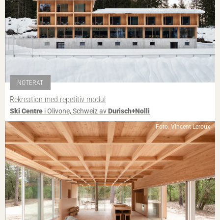
NOTERAT
Rekreation med repetitiv modul
Ski Centre
i Olivone, Schweiz av
Durisch+Nolli
Foto: Vincent Leroux