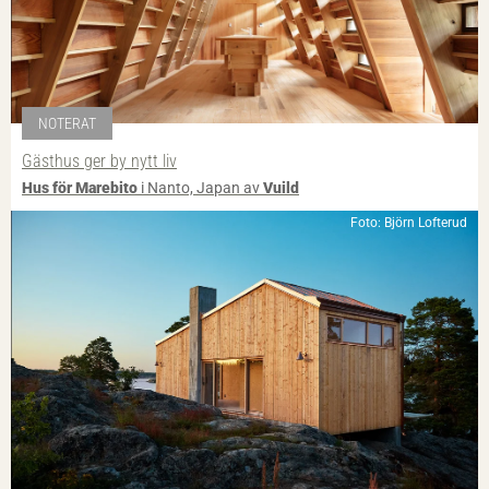
NOTERAT
Gästhus ger by nytt liv
Hus för Marebito
i Nanto, Japan av
Vuild
Foto: Björn Lofterud