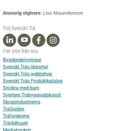
Ansvarig utgivare:
Lisa Alexandersson
Följ Svenskt Trä
Fler siter från oss
Byggbeskrivningar
Svenskt Träs lärportal
Svenskt Träs webbshop
Svenskt Träs Produktkatalog
Snickra med barn
Sveriges Träbyggnadskansli
Skogsindustrierna
TräGuiden
Träforskning
Trärådhuset
Mediabanken