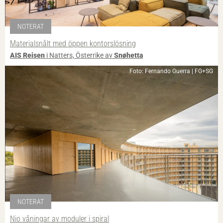
NOTERAT
Materialsnålt med öppen kontorslösning
AIS Reisen
i Natters, Österrike av
Snøhetta
Foto: Fernando Guerra | FG+SG
NOTERAT
Nio våningar av moduler i spiral