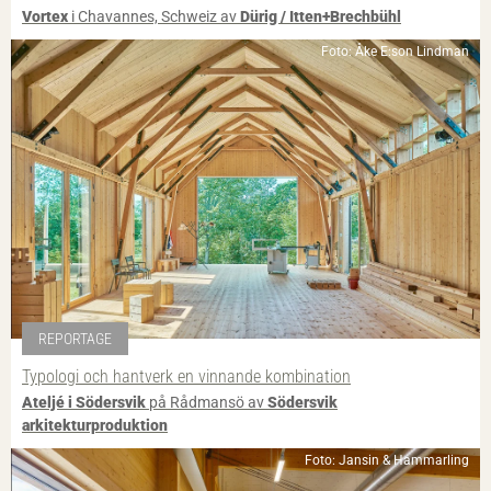
Vortex
i Chavannes, Schweiz av
Dürig / Itten+Brechbühl
Foto: Åke E:son Lindman
REPORTAGE
Typologi och hantverk en vinnande kombination
Ateljé i Södersvik
på Rådmansö av
Södersvik
arkitekturproduktion
Foto: Jansin & Hammarling