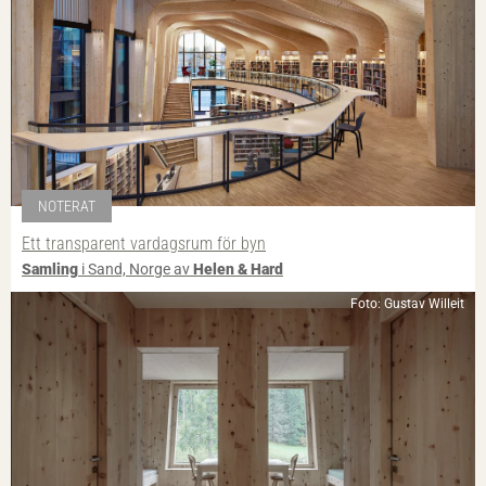
NOTERAT
Ett transparent vardagsrum för byn
Samling
i Sand, Norge av
Helen & Hard
Foto: Gustav Willeit