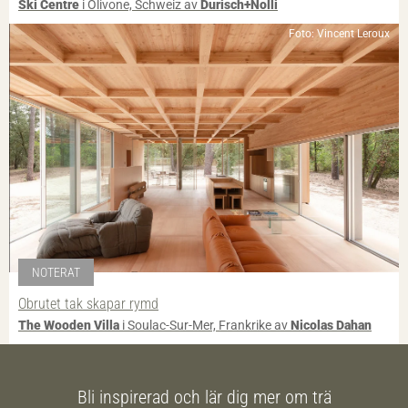
Ski Centre
i Olivone, Schweiz av
Durisch+Nolli
Foto: Vincent Leroux
NOTERAT
Obrutet tak skapar rymd
The Wooden Villa
i Soulac-Sur-Mer, Frankrike av
Nicolas Dahan
Bli inspirerad och lär dig mer om trä