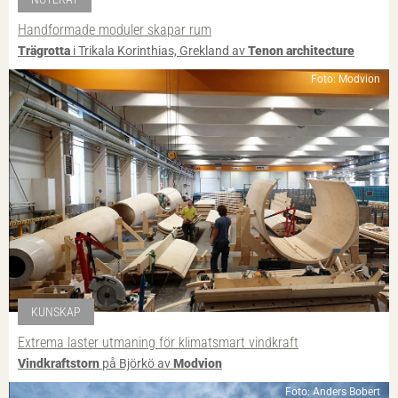
Handformade moduler skapar rum
Trägrotta
i Trikala Korinthias, Grekland av
Tenon architecture
Foto: Modvion
KUNSKAP
Extrema laster utmaning för klimatsmart vindkraft
Vindkraftstorn
på Björkö av
Modvion
Foto: Anders Bobert