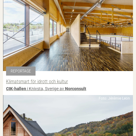
REPORTAGE
Klimatsmart för idrott och kultur
CIK-hallen
i Knivsta, Sverige av
Norconsult
Foto: Jérémie Leon