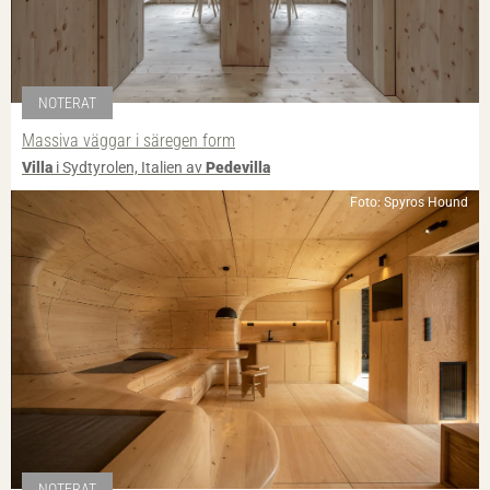
NOTERAT
Massiva väggar i säregen form
Villa
i Sydtyrolen, Italien av
Pedevilla
Foto: Spyros Hound
NOTERAT