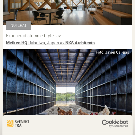
NOTERAT
Exponerad stomme bryter av
Meiken HQ
i Maniwa, Japan av
NKS Architects
Foto: Javier Callejas
NOTERAT