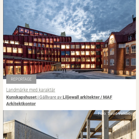
REPORTAGE
Landmärke med karaktär
Kunskapshuset
i Gällivare av
Liljewall arkitekter / MAF
Arkitektkontor
Foto: David Valldeby