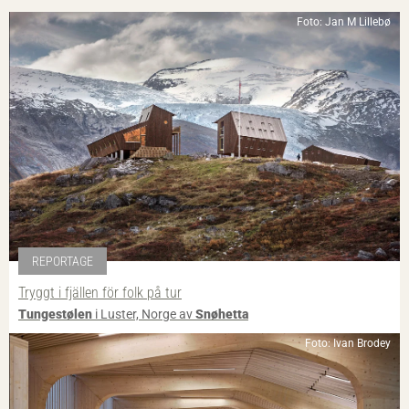
Foto: Jan M Lillebø
REPORTAGE
Tryggt i fjällen för folk på tur
Tungestølen
i Luster, Norge av
Snøhetta
Foto: Ivan Brodey