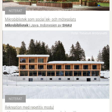
NOTERAT
Mikrobibliotek som social lek- och mötesplats
Mikrobibliotek
i Java, Indonesien av
SHAU
Foto: Tonatiuh Ambrosetti
NOTERAT
Rekreation med repetitiv modul