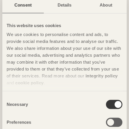
Consent
Details
About
Ombonade reden i väggen
Casa Wabi
i Oaxaca, Mexiko av
Kengo Kuma & Associates
Foto: Takumi Ota
This website uses cookies
We use cookies to personalise content and ads, to
provide social media features and to analyse our traffic.
We also share information about your use of our site with
our social media, advertising and analytics partners who
may combine it with other information that you’ve
provided to them or that they’ve collected from your use
of their services. Read more about our
integrity policy
and
cookie policy
.
NOTERAT
Consent
Necessary
Selection
Gästhus ger by nytt liv
Hus för Marebito
i Nanto, Japan av
Vuild
Preferences
Foto: Björn Lofterud