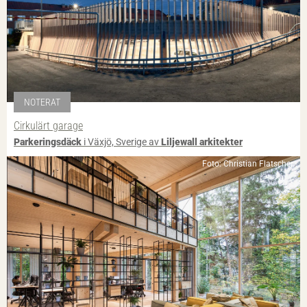
NOTERAT
Cirkulärt garage
Parkeringsdäck
i Växjö, Sverige av
Liljewall arkitekter
Foto: Christian Flatscher