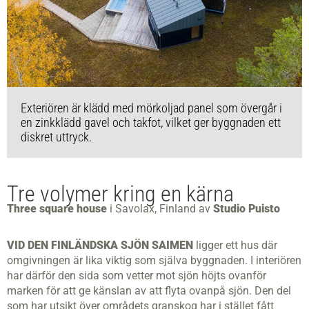
Exteriören är klädd med mörkoljad panel som övergår i
en zinkklädd gavel och takfot, vilket ger byggnaden ett
diskret uttryck.
Tre volymer kring en kärna
Three square house
i Savolax, Finland av
Studio Puisto
VID DEN FINLÄNDSKA SJÖN SAIMEN
ligger ett hus där
omgivningen är lika viktig som själva byggnaden. I interiören
har därför den sida som vetter mot sjön höjts ovanför
marken för att ge känslan av att flyta ovanpå sjön. Den del
som har utsikt över områdets granskog har i stället fått