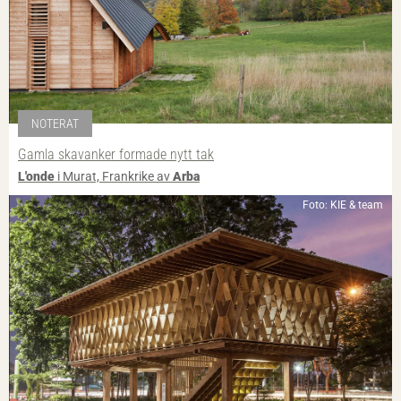
NOTERAT
Gamla skavanker formade nytt tak
L'onde
i Murat, Frankrike av
Arba
Foto: KIE & team