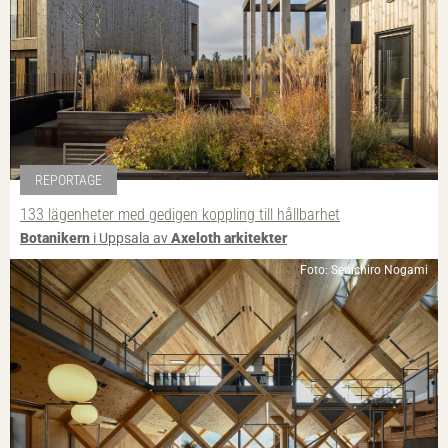
REPORTAGE
133 lägenheter med gedigen koppling till hållbarhet
Botanikern
i Uppsala av
Axeloth arkitekter
Foto: Senichiro Nogami