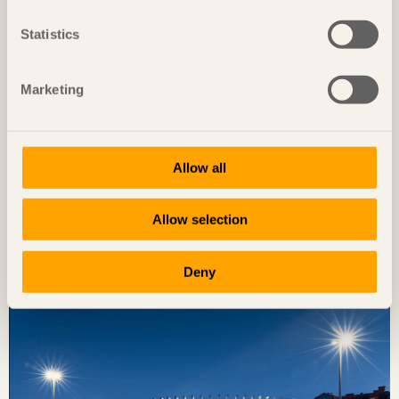
Statistics
Marketing
Allow all
NOTERAT
Allow selection
Diskret placerat experiment
Ateljé Grytnäs
på Lisö, Sverige av
In Praise of Shadows
Deny
Foto: Mads Frederik Christensen