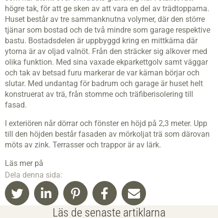
högre tak, för att ge sken av att vara en del av trädtopparna.
Huset består av tre sammanknutna volymer, där den större
tjänar som bostad och de två mindre som garage respektive
bastu. Bostadsdelen är uppbyggd kring en mittkärna där
ytorna är av oljad valnöt. Från den sträcker sig alkover med
olika funktion. Med sina vaxade ekparkettgolv samt väggar
och tak av betsad furu markerar de var kärnan börjar och
slutar. Med undantag för badrum och garage är huset helt
konstruerat av trä, från stomme och träfiberisolering till
fasad.
I exteriören når dörrar och fönster en höjd på 2,3 meter. Upp
till den höjden består fasaden av mörkoljat trä som därovan
möts av zink. Terrasser och trappor är av lärk.
Läs mer på
Dela denna sida:
Läs de senaste artiklarna