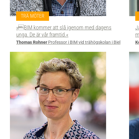
TRÄ MÖTER
»BIM kommer att slå igenom med dagens
J
unga. De är vår framtid.«
m
Thomas Rohner
Professor i BIM vid trähögskolan i Biel
K