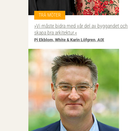
TRÄ MÖTER
»Vi måste bidra med vår del av byggandet och
skapa bra arkitektur.«
Pi Ekblom, White & Karin Löfgren, AIX