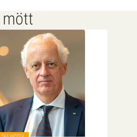
r mött
TRÄ MÖTER