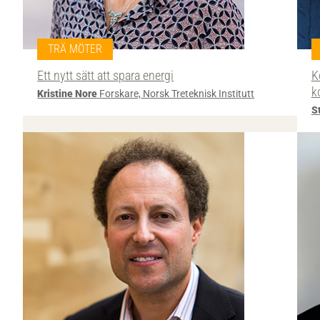
TRÄ MÖTER
Ett nytt sätt att spara energi
K
k
Kristine Nore
Forskare, Norsk Treteknisk Institutt
S