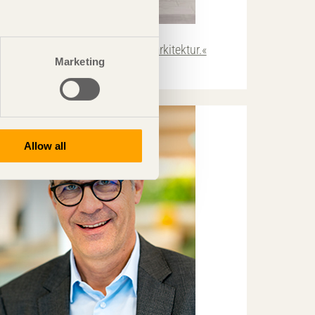
TRÄ MÖTER
Viktigt att främja intresset för arkitektur.«
Marketing
ury
Träpriset 2020
Allow all