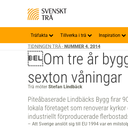
Träfakta
Tillverka i trä
Inspiration
TIDNINGEN TRÄ -
NUMMER 4, 2014
Om tre år bygg
sexton våningar
Trä möter
Stefan Lindbäck
Piteåbaserade Lindbäcks Bygg firar 90 å
lokala företaget som renoverar kyrkor 
industriellt förproducerade flerbostads
– Att Sverige anslöt sig till EU 1994 var en milsto