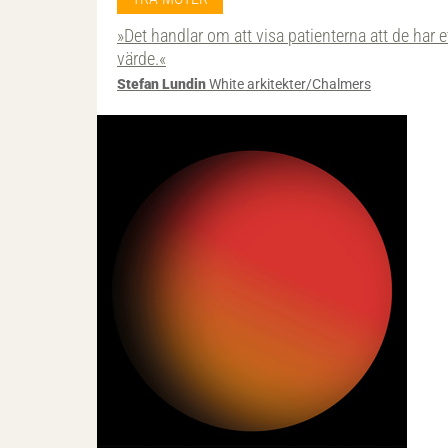
»Det handlar om att visa patienterna att de har e
värde.«
Stefan Lundin
White arkitekter/Chalmers