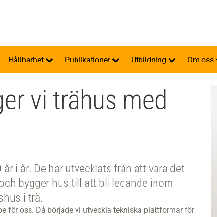
Hållbarhet
Publikationer
Utbildning
Om oss
er vi trähus med
r i år. De har utvecklats från att vara det
och bygger hus till att bli ledande inom
hus i trä.
lpe för oss. Då började vi utveckla tekniska plattformar för