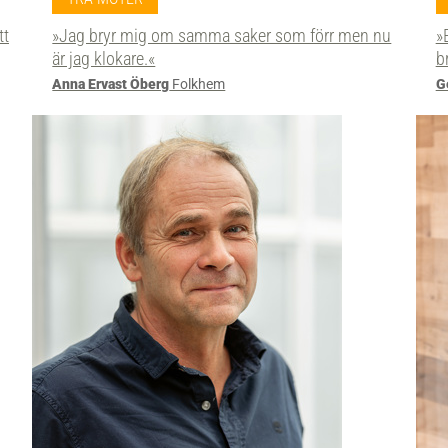
tt
»Jag bryr mig om samma saker som förr men nu
»
är jag klokare.«
b
Anna Ervast Öberg
Folkhem
G