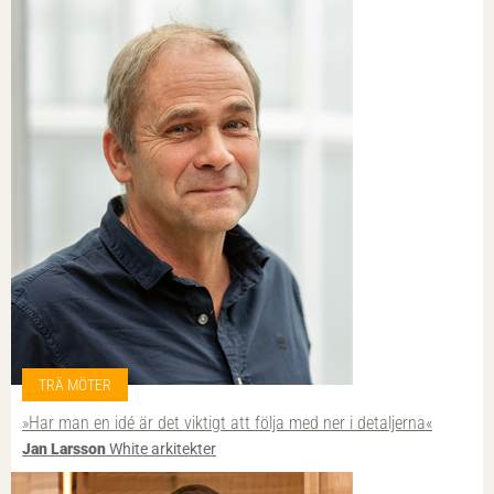
TRÄ MÖTER
»Har man en idé är det viktigt att följa med ner i detaljerna«
Jan Larsson
White arkitekter