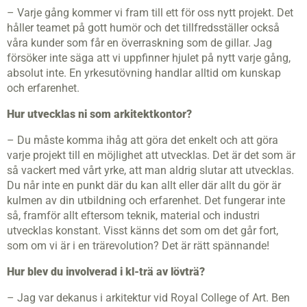
– Varje gång kommer vi fram till ett för oss nytt projekt. Det
håller teamet på gott humör och det tillfredsställer också
våra kunder som får en överraskning som de gillar. Jag
försöker inte säga att vi uppfinner hjulet på nytt varje gång,
absolut inte. En yrkesutövning handlar alltid om kunskap
och erfarenhet.
Hur utvecklas ni som arkitektkontor?
– Du måste komma ihåg att göra det enkelt och att göra
varje projekt till en möjlighet att utvecklas. Det är det som är
så vackert med vårt yrke, att man aldrig slutar att utvecklas.
Du når inte en punkt där du kan allt eller där allt du gör är
kulmen av din utbildning och erfarenhet. Det fungerar inte
så, framför allt eftersom teknik, material och industri
utvecklas konstant. Visst känns det som om det går fort,
som om vi är i en trärevolution? Det är rätt spännande!
Hur blev du involverad i
kl
-trä av lövträ?
– Jag var dekanus i arkitektur vid Royal College of Art. Ben