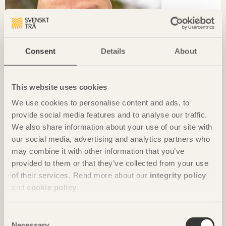
Consent
Details
About
This website uses cookies
We use cookies to personalise content and ads, to
provide social media features and to analyse our traffic.
We also share information about your use of our site with
TRÄ MÖTER
our social media, advertising and analytics partners who
may combine it with other information that you’ve
»BIM kommer att slå igenom med dagens unga. De är vår
provided to them or that they’ve collected from your use
framtid.«
of their services. Read more about our
integrity policy
Thomas Rohner
Professor i BIM vid trähögskolan i Biel
and
cookie policy
.
Consent
Necessary