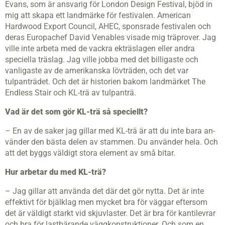
Evans, som är ansvarig för London Design Festival, bjöd in
mig att skapa ett landmärke för festivalen. American
Hardwood Export Council, AHEC, sponsrade festivalen och
deras Europachef David Venables visade mig träprover. Jag
ville inte arbeta med de vackra ekträslagen eller andra
speciella träslag. Jag ville jobba med det billigaste och
vanligaste av de amerikanska lövträden, och det var
tulpanträdet. Och det är historien bakom landmärket The
Endless Stair och KL-trä av tulpanträ.
Vad är det som gör
KL
-trä så speciellt?
– En av de saker jag gillar med KL-trä är att du inte bara an­
vänder den bästa delen av stammen. Du använder hela. Och
att det byggs väldigt stora element av små bitar.
Hur arbetar du med
KL
-trä?
– Jag gillar att använda det där det gör nytta. Det är inte
effektivt för bjälklag men mycket bra för väggar eftersom
det är väldigt starkt vid skjuvlaster. Det är bra för kantilevrar
och bra för lastbärande väggkonstruktioner. Och som en