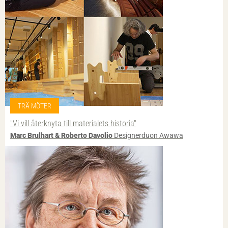
TRÄ MÖTER
"Vi vill återknyta till materialets historia"
Marc Brulhart & Roberto Davolio
Designerduon Awawa