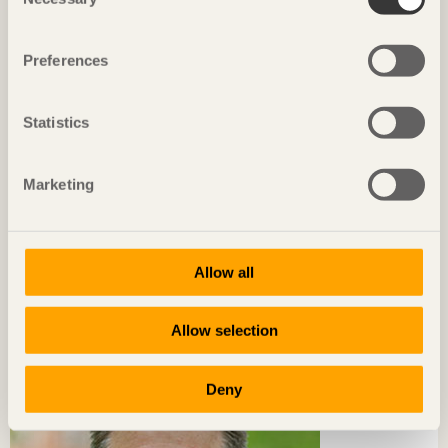
Selection
Preferences
Statistics
Marketing
Allow all
TRÄ MÖTER
Jag jobbar ständigt med den bästa materialmixen
Allow selection
Konrad Merz
Grundare, Merz-Kley Partner
Deny