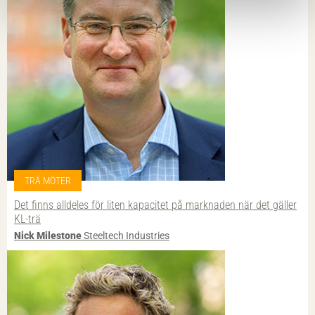
TRÄ MÖTER
Det finns alldeles för liten kapacitet på marknaden när det gäller
KL-trä
Nick Milestone
Steeltech Industries