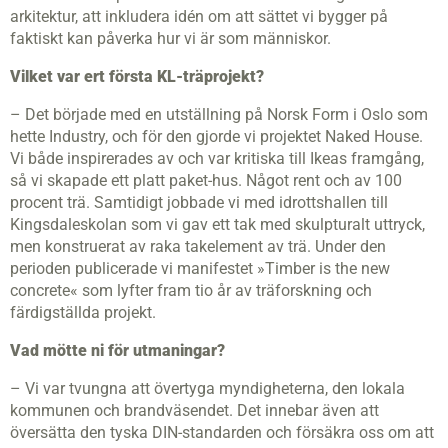
arkitektur, att inkludera idén om att sättet vi bygger på
faktiskt kan påverka hur vi är som människor.
Vilket var ert första
KL
-träprojekt?
– Det började med en utställning på Norsk Form i Oslo som
hette Industry, och för den gjorde vi projektet Naked House.
Vi både inspirerades av och var kritiska till Ikeas framgång,
så vi skapade ett platt paket-hus. Något rent och av 100
procent trä. Samtidigt jobbade vi med idrottshallen till
Kingsdaleskolan som vi gav ett tak med skulpturalt uttryck,
men konstruerat av raka takelement av trä. Under den
perioden publicerade vi manifestet »Timber is the new
concrete« som lyfter fram tio år av träforskning och
färdigställda projekt.
Vad mötte ni för utmaningar?
– Vi var tvungna att övertyga myndigheterna, den lokala
kommunen och brandväsendet. Det innebar även att
översätta den tyska DIN-standarden och försäkra oss om att