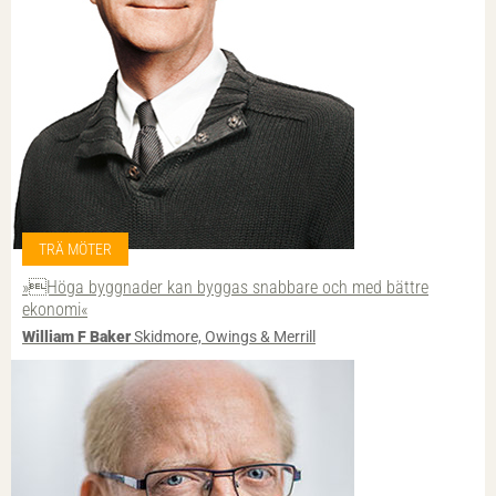
TRÄ MÖTER
»Höga byggnader kan byggas snabbare och med bättre
ekonomi«
William F Baker
Skidmore, Owings & Merrill