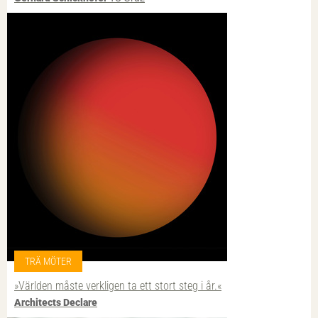
TRÄ MÖTER
»Världen måste verkligen ta ett stort steg i år.«
Architects Declare