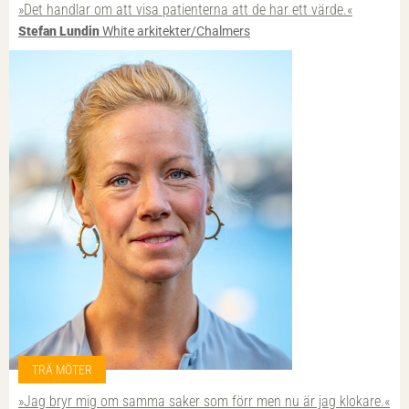
»Det handlar om att visa patienterna att de har ett värde.«
Stefan Lundin
White arkitekter/Chalmers
TRÄ MÖTER
»Jag bryr mig om samma saker som förr men nu är jag klokare.«