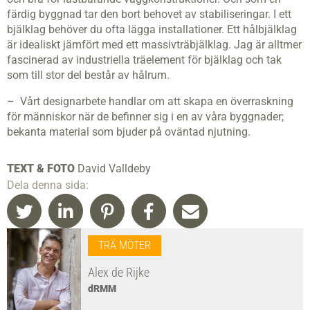
färdig byggnad tar den bort behovet av stabiliseringar. I ett
bjälklag behöver du ofta lägga installationer. Ett hålbjälklag
är idealiskt jämfört med ett massivträbjälklag. Jag är alltmer
fascinerad av industriella träelement för bjälklag och tak
som till stor del består av hålrum.
– Vårt designarbete handlar om att skapa en överraskning
för människor när de befinner sig i en av våra byggnader;
bekanta material som bjuder på oväntad njutning.
TEXT & FOTO
David Valldeby
Dela denna sida:
TRÄ MÖTER
Alex de Rijke
dRMM