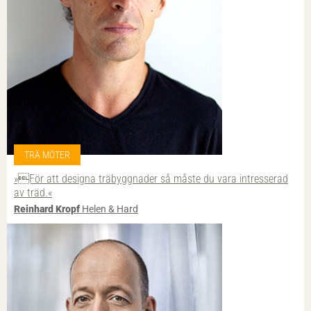
TRÄ MÖTER
»För att designa trä­byggnader så måste du vara intresserad
av träd.«
Reinhard Kropf
Helen & Hard