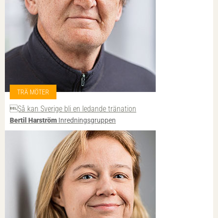
TRÄ MÖTER
Så kan Sverige bli en ledande tränation
Bertil Harström
Inredningsgruppen