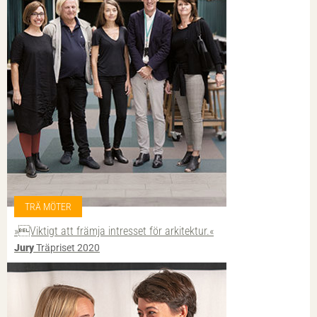
TRÄ MÖTER
»Viktigt att främja intresset för arkitektur.«
Jury
Träpriset 2020