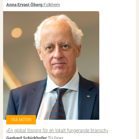
Anna Ervast Öberg
Folkhem
TRÄ MÖTER
»En global lösning för en lokalt fungerande bransch«
Gerhard Schickhofer
TU Graz