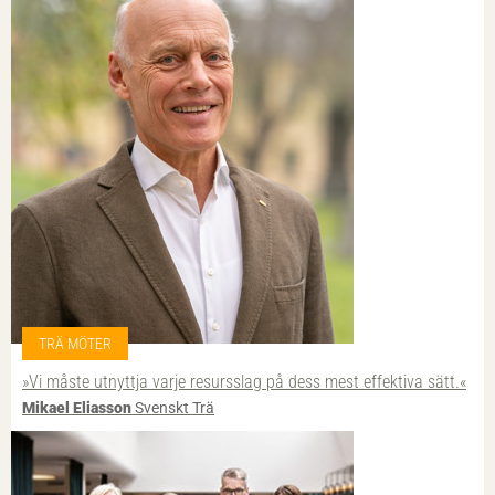
TRÄ MÖTER
»Vi måste utnyttja varje resursslag på dess mest effektiva sätt.«
Mikael Eliasson
Svenskt Trä