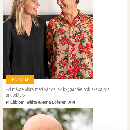
TRÄ MÖTER
»Vi måste bidra med vår del av byggandet och skapa bra
arkitektur.«
Pi Ekblom, White & Karin Löfgren, AIX