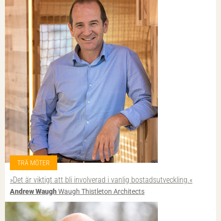
TRÄ MÖTER
»Det är viktigt att bli involverad i vanlig bostadsutveckling.«
Andrew Waugh
Waugh Thistleton Architects