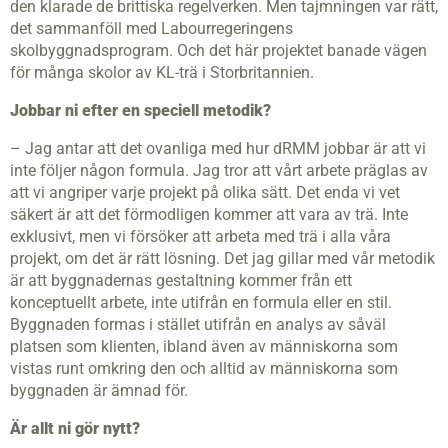
den klarade de brittiska regelverken. Men tajmningen var rätt,
det sammanföll med Labourregeringens
skolbyggnadsprogram. Och det här projektet banade vägen
för många skolor av KL-trä i Storbritannien.
Jobbar ni efter en speciell metodik?
– Jag antar att det ovanliga med hur dRMM jobbar är att vi
inte följer någon formula. Jag tror att vårt arbete präglas av
att vi angriper varje projekt på olika sätt. Det enda vi vet
säkert är att det förmodligen kommer att vara av trä. Inte
exklusivt, men vi försöker att arbeta med trä i alla våra
projekt, om det är rätt lösning. Det jag gillar med vår metodik
är att byggnadernas gestaltning kommer från ett
konceptuellt arbete, inte utifrån en formula eller en stil.
Byggnaden formas i stället utifrån en analys av såväl
platsen som klienten, ibland även av människorna som
vistas runt omkring den och alltid av människorna som
byggnaden är ämnad för.
Är allt ni gör nytt?