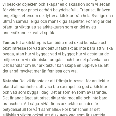
vi besöker objekten och skapar en diskussion som vi sedan
för vidare gör priset oerhört betydelsefullt. Träpriset är även
angeläget eftersom det lyfter arkitektur från hela Sverige och
utifrån samhälleliga och mänskliga aspekter. För mig är det
ofantligt viktigt att se arkitekturen som en del av ett
undersökande kreativt språk.
Tomas
Ett arkitekturpris kan bidra med ökad kunskap och
ökat intresse för vad arkitektur faktiskt är. Inte bara att vi ska
bygga, utan hur vi bygger, vad vi bygger, hur vi gestaltar de
miljöer som vi människor umgås i och hur det påverkar oss.
Det handlar om hur arkitektur kan skapa en upplevelse, att
det är så mycket mer än fernissa och yta.
Natasha
Det viktigaste är att främja intresset för arkitektur
bland allmänheten, att visa bra exempel på god arkitektur
och vad som byggs i dag. Det är som en form av lärande.
Det är angeläget att priset riktar sig mot alla och inte bara
branschen. Att säga: »Här finns arkitektur och den är
betydelsefull för vårt samhälle.« För branschen är det
självklart viktigt också, att diskutera vad som är samtida