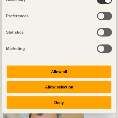
Selection
Preferences
Statistics
Marketing
Allow all
TRÄ MÖTER
»BIM kommer att slå igenom med dagens unga. De är vår
Allow selection
framtid.«
Thomas Rohner
Professor i BIM vid trähögskolan i Biel
Deny