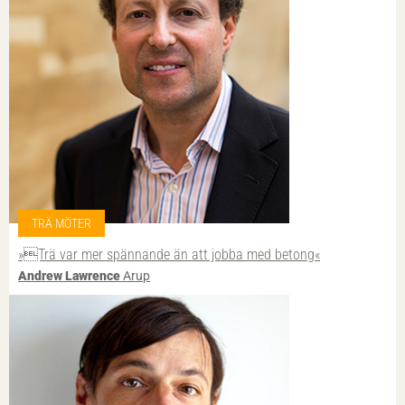
TRÄ MÖTER
»Trä var mer spännande än att jobba med betong«
Andrew Lawrence
Arup