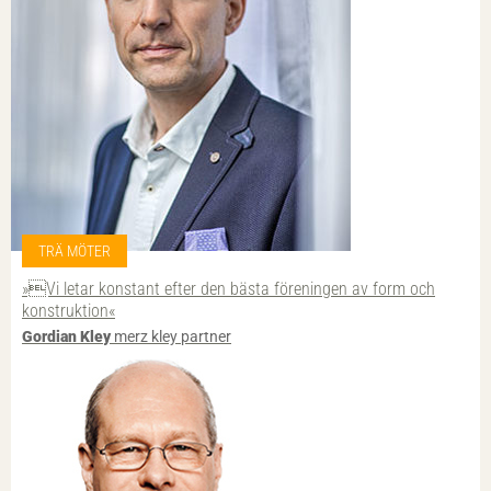
TRÄ MÖTER
»Vi letar konstant efter den bästa föreningen av form och
konstruktion«
Gordian Kley
merz kley partner