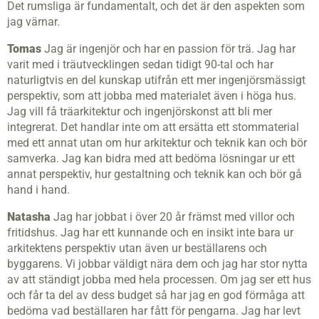
Det rumsliga är fundamentalt, och det är den aspekten som
jag värnar.
Tomas
Jag är ingenjör och har en passion för trä. Jag har
varit med i träutvecklingen sedan tidigt 90-tal och har
naturligtvis en del kunskap utifrån ett mer ingenjörsmässigt
perspektiv, som att jobba med materialet även i höga hus.
Jag vill få träarkitektur och ingenjörskonst att bli mer
integrerat. Det handlar inte om att ersätta ett stommaterial
med ett annat utan om hur arkitektur och teknik kan och bör
samverka. Jag kan bidra med att bedöma lösningar ur ett
annat perspektiv, hur gestaltning och teknik kan och bör gå
hand i hand.
Natasha
Jag har jobbat i över 20 år främst med villor och
fritidshus. Jag har ett kunnande och en insikt inte bara ur
arkitektens perspektiv utan även ur beställarens och
byggarens. Vi jobbar väldigt nära dem och jag har stor nytta
av att ständigt jobba med hela processen. Om jag ser ett hus
och får ta del av dess budget så har jag en god förmåga att
bedöma vad beställaren har fått för pengarna. Jag har levt