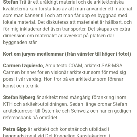
Stefan
Trä är ett uråldrigt material och de arkitektoniska
kvaliteterna kan förstärkas av att man använder ett material
som man känner till och att man får upp en byggnad med
lokala material. Det diskuteras att materialet är hållbart, och
för mig inkluderar det även transporter. Det skapas en extra
dimension om materialet är avverkat på platsen där
byggnaden står.
Kort om juryns medlemmar (från vänster till höger i fotot)
Carmen Izquierdo,
Arquitecto COAM, arkitekt SAR-MSA.
Carmen brinner för en visionär arkitektur som för med sig
poesi i vår vardag. Hon tror på en arkitektur som förenar
konst och teknik.
Stefan Nyberg
är arkitekt med mångårig förankring inom
KTH och arkitekt-utbildningen. Sedan länge ordnar Stefan
arkitekturresor till Österrike och Schweiz och har en gedigen
referensbank på området.
Petra Gipp
är arkitekt och konstnär och utbildad i
byggnadskonst vid Det Kongelige Kunstakademi i