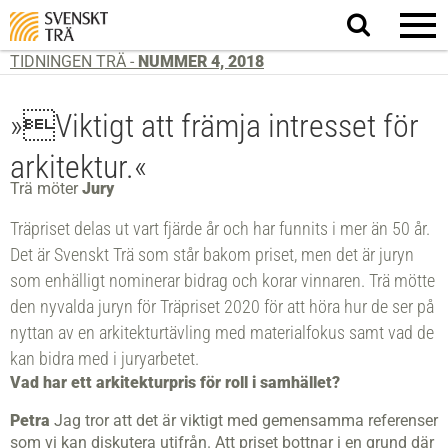
Sök
på
webbplatsen
TIDNINGEN TRÄ -
NUMMER 4, 2018
»Viktigt att främja intresset för
arkitektur.«
Trä möter
Jury
Träpriset delas ut vart fjärde år och har funnits i mer än 50 år.
Det är Svenskt Trä som står bakom priset, men det är juryn
som enhälligt nominerar bidrag och korar vinnaren. Trä mötte
den nyvalda juryn för Träpriset 2020 för att höra hur de ser på
nyttan av en arkitektur­tävling med materialfokus samt vad de
kan bidra med i juryarbetet.
Vad har ett arkitekturpris för roll i samhället?
Petra
Jag tror att det är viktigt med gemensamma referenser
som vi kan diskutera utifrån. Att priset bottnar i en grund där