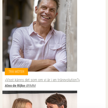
TRÄ MÖTER
»Visst känns det som om vi är i en trärevolution?«
Alex de Rijke
dRMM