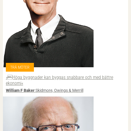
TRÄ MÖTER
»Höga byggnader kan byggas snabbare och med bättre
ekonomi«
William F Baker
Skidmore, Owings & Merrill