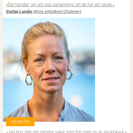
»Det handlar om att visa patienterna att de har ett värde.«
Stefan Lundin
White arkitekter/Chalmers
TRÄ MÖTER
»Jag bryr mig om samma saker som förr men nu är jag klokare.«