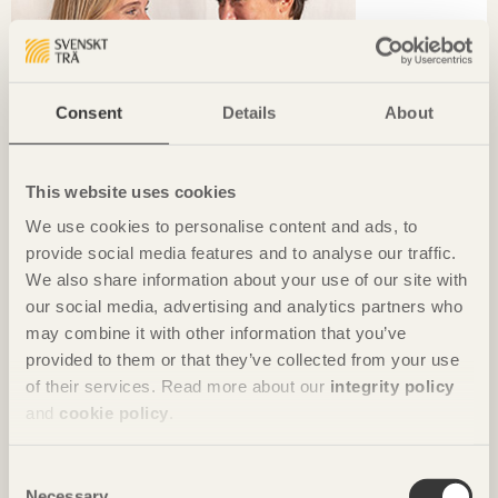
Consent
Details
About
This website uses cookies
We use cookies to personalise content and ads, to
provide social media features and to analyse our traffic.
We also share information about your use of our site with
our social media, advertising and analytics partners who
TRÄ MÖTER
may combine it with other information that you’ve
»Vi måste bidra med vår del av byggandet och skapa bra
provided to them or that they’ve collected from your use
arkitektur.«
of their services. Read more about our
integrity policy
Pi Ekblom, White & Karin Löfgren, AIX
and
cookie policy
.
Consent
Necessary