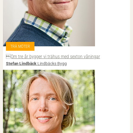
TRÄ MÖTER
Om tre år bygger vi trähus med sexton våningar
Stefan Lindbäck
Lindbäcks Bygg