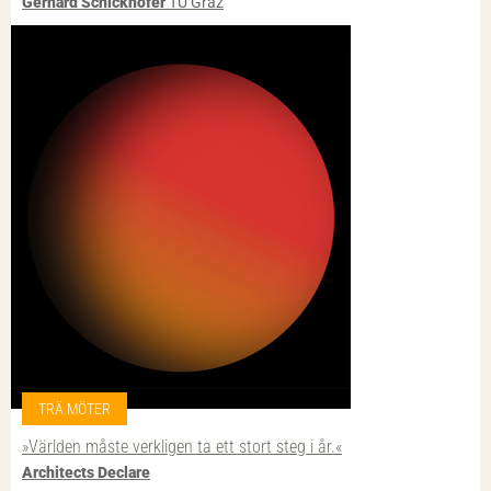
Gerhard Schickhofer
TU Graz
TRÄ MÖTER
»Världen måste verkligen ta ett stort steg i år.«
Architects Declare