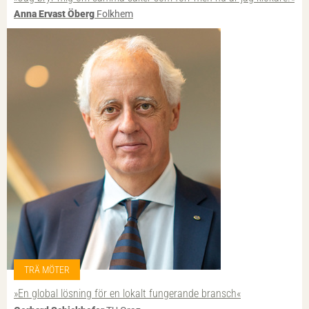
Anna Ervast Öberg
Folkhem
TRÄ MÖTER
»En global lösning för en lokalt fungerande bransch«