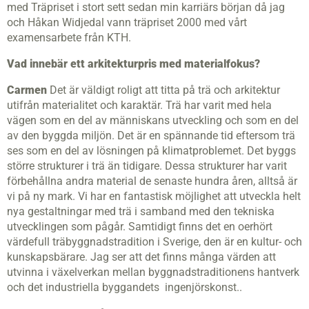
med Träpriset i stort sett sedan min karriärs början då jag
och Håkan Widjedal vann träpriset 2000 med vårt
examensarbete från KTH.
Vad innebär ett arkitekturpris med materialfokus?
Carmen
Det är väldigt roligt att titta på trä och arkitektur
utifrån materialitet och karaktär. Trä har varit med hela
vägen som en del av människans utveckling och som en del
av den byggda miljön. Det är en spännande tid eftersom trä
ses som en del av lösningen på klimatproblemet. Det byggs
större strukturer i trä än tidigare. Dessa strukturer har varit
förbehållna andra material de senaste hundra åren, alltså är
vi på ny mark. Vi har en fantastisk möjlighet att utveckla helt
nya gestaltningar med trä i samband med den tekniska
utvecklingen som pågår. Samtidigt finns det en oerhört
värdefull träbyggnadstradition i Sverige, den är en kultur- och
kunskapsbärare. Jag ser att det finns många värden att
utvinna i växelverkan mellan byggnadstraditionens hantverk
och det industriella byggandets ingenjörskonst..