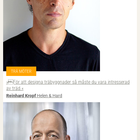
TRÄ MÖTER
»För att designa trä­byggnader så måste du vara intresserad
av träd.«
Reinhard Kropf
Helen & Hard