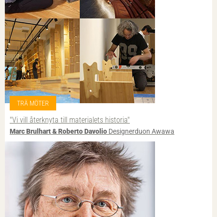
TRÄ MÖTER
"Vi vill återknyta till materialets historia"
Marc Brulhart & Roberto Davolio
Designerduon Awawa