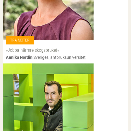
TRÄ MÖTER
»Jobba närmre skogsbruket«
Annika Nordin
Sveriges lantbruksuniversitet