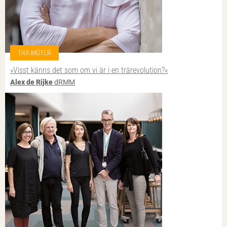
TRÄ MÖTER
»Visst känns det som om vi är i en trärevolution?«
Alex de Rijke
dRMM