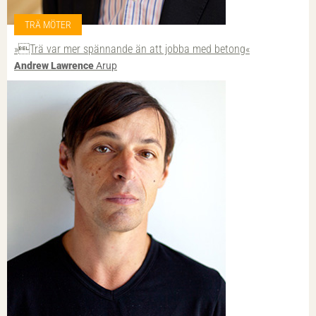
TRÄ MÖTER
»Trä var mer spännande än att jobba med betong«
Andrew Lawrence
Arup