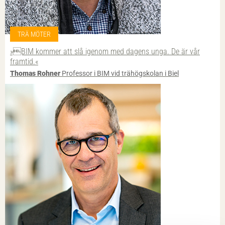
TRÄ MÖTER
»BIM kommer att slå igenom med dagens unga. De är vår
framtid.«
Thomas Rohner
Professor i BIM vid trähögskolan i Biel