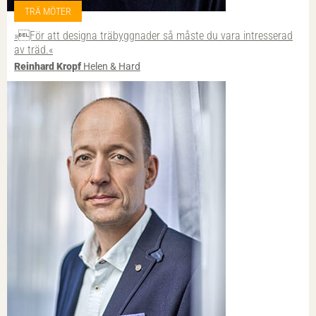
TRÄ MÖTER
»För att designa trä­byggnader så måste du vara intresserad
av träd.«
Reinhard Kropf
Helen & Hard