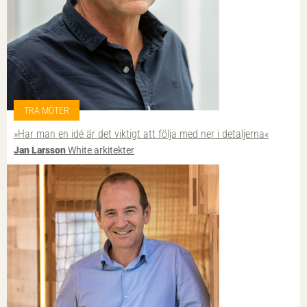
TRÄ MÖTER
»Har man en idé är det viktigt att följa med ner i detaljerna«
Jan Larsson
White arkitekter