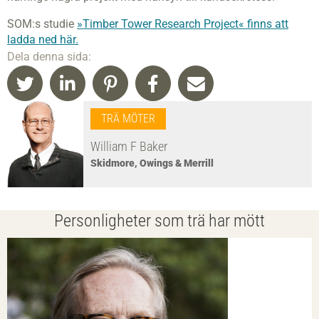
SOM:s studie
»Timber Tower Research Project« finns att
ladda ned här.
Dela denna sida:
TRÄ MÖTER
William F Baker
Skidmore, Owings & Merrill
Personligheter som trä har mött