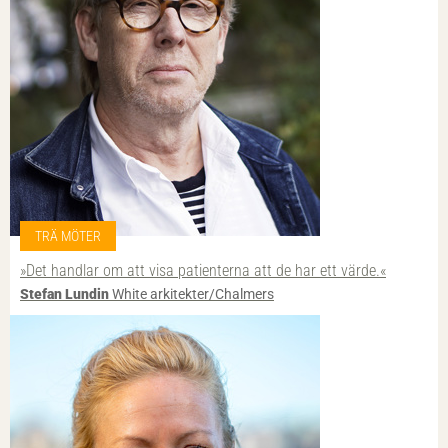
TRÄ MÖTER
»Det handlar om att visa patienterna att de har ett värde.«
Stefan Lundin
White arkitekter/Chalmers