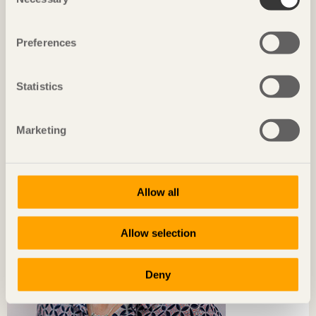
Selection
TRÄ MÖTER
Preferences
Det finns alldeles för liten kapacitet på marknaden när det gäller
KL-trä
Statistics
Nick Milestone
Steeltech Industries
Marketing
Allow all
Allow selection
Deny