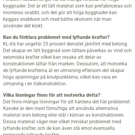
byggnader. Det är ett lätt material som kan prefabriceras och
monteras snabbt, och det gör att höga byggnader kan
byggas snabbare och med bättre ekonomi när man
använder det klokt.
Kan du förklara problemet med lyftande krafter?
KL-trä har ungefär 25 procent densitet jämfört med betong.
Det skapar en lätt byggnad som lättare påverkas av vind och
seismiska krafter vilket kan orsaka att delar av
konstruktionen lättar från marken. Dessutom, att motverka
de lyftande krafterna är en utmaning eftersom det skapar
höga spänningar på knutpunkterna, vilket kan vara en
utmaning i en träkonstruktion.
Vilka lösningar finns för att motverka detta?
Det finns många lösningar för att hantera det här problemet.
Kanske är den mest förnuftiga att använda alternativa
material som betong eller stål i kärnan av konstruktionen.
Dessa material väger mer vilket minskar problemet med
lyftande krafter, och de kan även stå emot eventuella
resterande lyftande krafter.