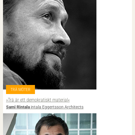
TRÄ MÖTER
»Trä är ett demokratiskt material«
Sami Rintala
intala Eggertsson Architects