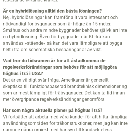
Är en hybridlösning alltid den bästa lösningen?
Nej, hybridlösningar kan framför allt vara intressant och
nödvändigt för byggnader som är högre än 15 meter.
Småhus och andra mindre byggnader behöver självklart inte
en hybridlösning. Även för byggnader där KL-trä kan
användas »stående« så kan det vara lämpligare att bygga
helt i trä om schematiska besparingar är av vikt.
Vad tror du tidsramen är för att åstadkomma de
regelverksförändringar som behövs för att möjliggöra
höghus i trä i USA?
Det är en väldigt svår fråga. Amerikaner är generellt
skeptiska till funktionsbaserad brandteknisk dimensionering
som är mest lämpligt för träbyggnader. Det kan ta tid innan
mer övergripande regelverksändringar genomförs.
Har som några aktuella planer på höghus i trä?
Vi fortsätter att arbeta med våra kunder för att hitta lämpliga
användningsområden för träkonstruktioner, men jag kan inte
namnge några projekt med hänsyn till kundsekretess.