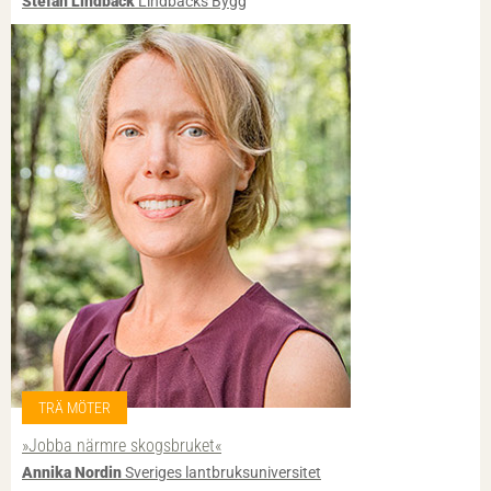
Stefan Lindbäck
Lindbäcks Bygg
TRÄ MÖTER
»Jobba närmre skogsbruket«
Annika Nordin
Sveriges lantbruksuniversitet