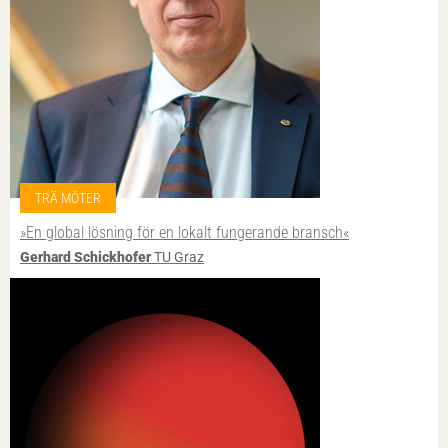
TRÄ MÖTER
»En global lösning för en lokalt fungerande bransch«
Gerhard Schickhofer
TU Graz