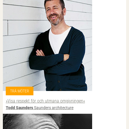
TRÄ MÖTER
»Visa respekt för och utmana omgivningen«
Todd Saunders
Saunders architecture