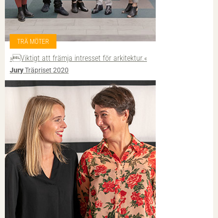
TRÄ MÖTER
»Viktigt att främja intresset för arkitektur.«
Jury
Träpriset 2020