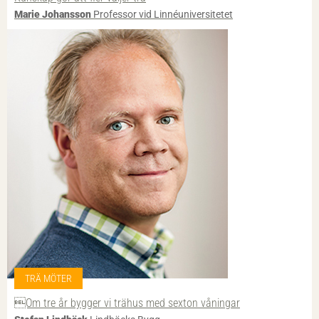
Marie Johansson
Professor vid Linnéuniversitetet
TRÄ MÖTER
Om tre år bygger vi trähus med sexton våningar