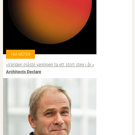
TRÄ MÖTER
»Världen måste verkligen ta ett stort steg i år.«
Architects Declare