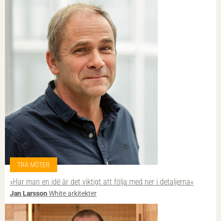
TRÄ MÖTER
»Har man en idé är det viktigt att följa med ner i detaljerna«
Jan Larsson
White arkitekter