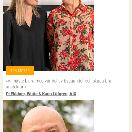
TRÄ MÖTER
»Vi måste bidra med vår del av byggandet och skapa bra
arkitektur.«
Pi Ekblom, White & Karin Löfgren, AIX