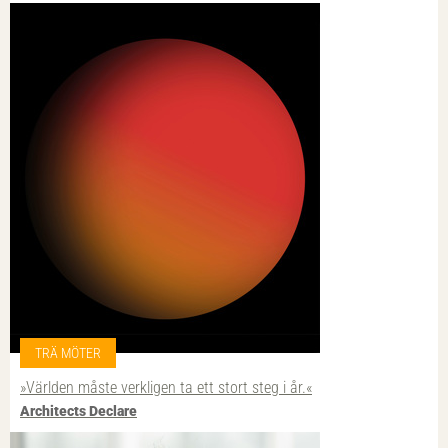
TRÄ MÖTER
»Världen måste verkligen ta ett stort steg i år.«
Architects Declare