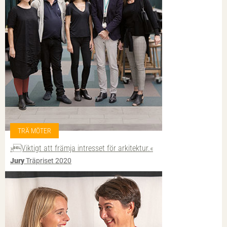
TRÄ MÖTER
»Viktigt att främja intresset för arkitektur.«
Jury
Träpriset 2020