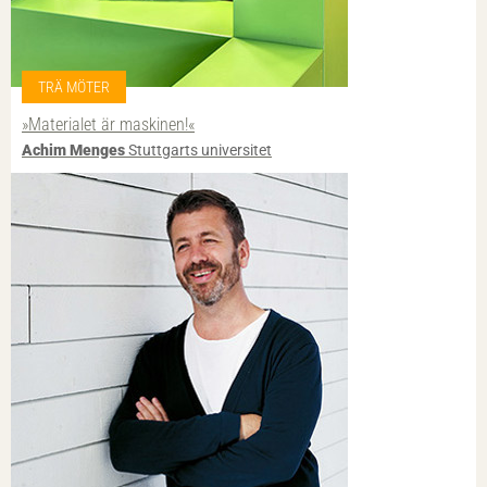
TRÄ MÖTER
»Materialet är maskinen!«
Achim Menges
Stuttgarts universitet