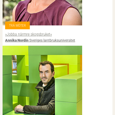
TRÄ MÖTER
»Jobba närmre skogsbruket«
Annika Nordin
Sveriges lantbruksuniversitet