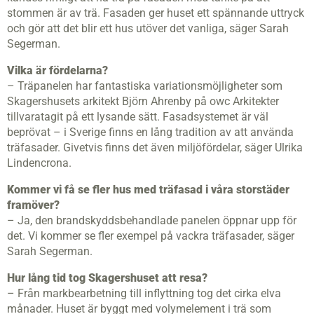
stommen är av trä. Fasaden ger huset ett spännande uttryck
och gör att det blir ett hus utöver det vanliga, säger Sarah
Segerman.
Vilka är fördelarna?
– Träpanelen har fantastiska variationsmöjligheter som
Skagershusets arkitekt Björn Ahrenby på owc Arkitekter
tillvaratagit på ett lysande sätt. Fasadsystemet är väl
beprövat – i Sverige finns en lång tradition av att använda
träfasader. Givetvis finns det även miljöfördelar, säger Ulrika
Lindencrona.
Kommer vi få se fler hus med träfasad i våra storstäder
framöver?
– Ja, den brandskyddsbehandlade panelen öppnar upp för
det. Vi kommer se fler exempel på vackra träfasader, säger
Sarah Segerman.
Hur lång tid tog Skagershuset att resa?
– Från markbearbetning till inflyttning tog det cirka elva
månader. Huset är byggt med volymelement i trä som