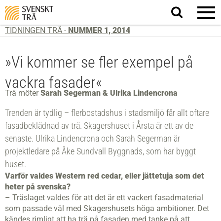
Sök
på
webbplatsen
TIDNINGEN TRÄ -
NUMMER 1, 2014
»Vi kommer se fler exempel på
vackra fasader«
Trä möter
Sarah Segerman & Ulrika Lindencrona
Trenden är tydlig – flerbostadshus i stadsmiljö får allt oftare
fasadbeklädnad av trä. Skagershuset i Årsta är ett av de
senaste. Ulrika Lindencrona och Sarah Segerman är
projektledare på Åke Sundvall Byggnads, som har byggt
huset.
Varför valdes Western red cedar, eller jättetuja som det
heter på svenska?
– Träslaget valdes för att det är ett vackert fasadmaterial
som passade väl med Skagers­husets höga ambitioner. Det
kändes rimligt att ha trä på fasaden med tanke på att