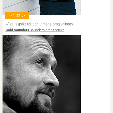
TRÄ MÖTER
»Visa respekt för och utmana omgivningen«
Todd Saunders
Saunders architecture