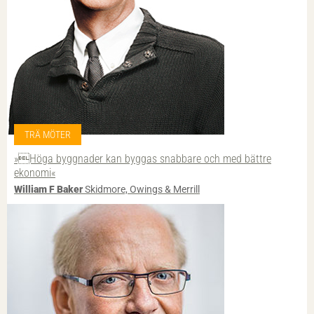
TRÄ MÖTER
»Höga byggnader kan byggas snabbare och med bättre
ekonomi«
William F Baker
Skidmore, Owings & Merrill