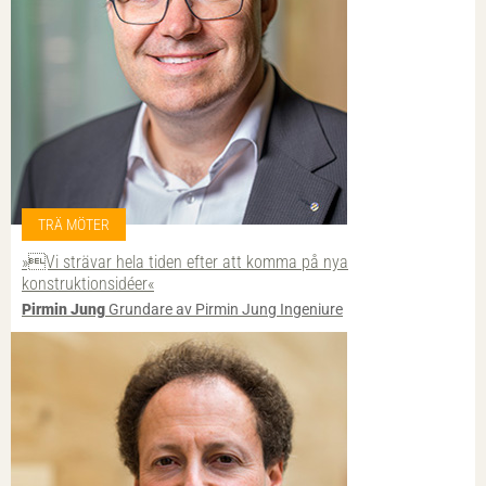
TRÄ MÖTER
»Vi strävar hela tiden efter att komma på nya
konstruktionsidéer«
Pirmin Jung
Grundare av Pirmin Jung Ingeniure