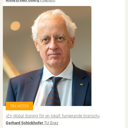
Anna Ervast Öberg
Folkhem
TRÄ MÖTER
»En global lösning för en lokalt fungerande bransch«
Gerhard Schickhofer
TU Graz