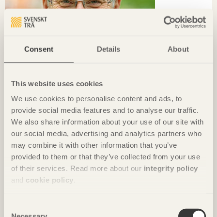
Consent
Details
About
This website uses cookies
We use cookies to personalise content and ads, to
TRÄ MÖTER
provide social media features and to analyse our traffic.
We also share information about your use of our site with
Det finns alldeles för liten kapacitet på marknaden när det gäller
our social media, advertising and analytics partners who
KL-trä
may combine it with other information that you’ve
Nick Milestone
Steeltech Industries
provided to them or that they’ve collected from your use
of their services. Read more about our
integrity policy
and
cookie policy
.
Consent
Necessary