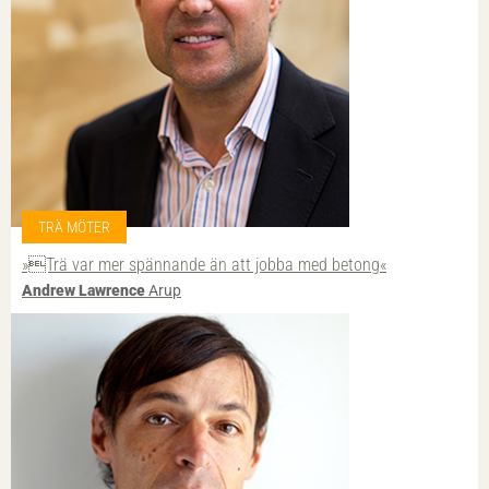
TRÄ MÖTER
»Trä var mer spännande än att jobba med betong«
Andrew Lawrence
Arup