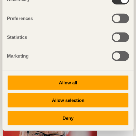
Selection
Preferences
Statistics
Marketing
TRÄ MÖTER
Ett nytt sätt att spara energi
Allow all
Kristine Nore
Forskare, Norsk Treteknisk Institutt
Allow selection
Deny