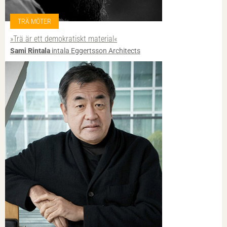
TRÄ MÖTER
»Trä är ett demokratiskt material«
Sami Rintala
intala Eggertsson Architects