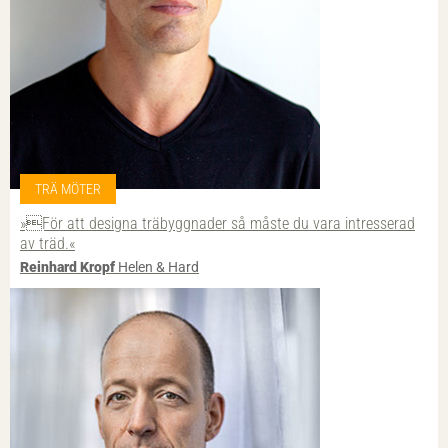
TRÄ MÖTER
»För att designa trä­byggnader så måste du vara intresserad
av träd.«
Reinhard Kropf
Helen & Hard