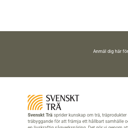
Anmäl dig här för
Svenskt Trä
sprider kunskap om trä, träprodukter
träbyggande för att främja ett hållbart samhälle 
en livskraftig sågverksnäring. Det gör vi genom at