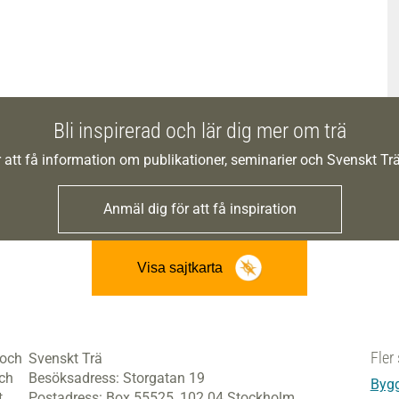
Bli inspirerad och lär dig mer om trä
 att få information om publikationer, seminarier och Svenskt T
Anmäl dig för att få inspiration
Visa sajtkarta
Fler 
 och
Svenskt Trä
och
Besöksadress:
Storgatan 19
Bygg
t
Postadress:
Box 55525,
102 04 Stockholm