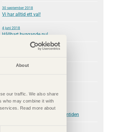
30 september 2018
Vi har alltid ett val!
4 juni 2018
Hållbart byggande nu!
6 mars 2018
Vi bygger en ny industri
About
28 november 2017
Globala effekter skapas lokalt
25 september 2017
se our traffic. We also share
Trä bygger demokrati
ers who may combine it with
ir services. Read more about
31 maj 2017
Dina val i samtiden bygger framtiden
9 mars 2017