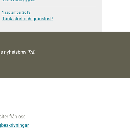
1 september 2013
Tänk stort och gränslöst!
räs nyhetsbrev
Trä
.
siter från oss
beskrivningar