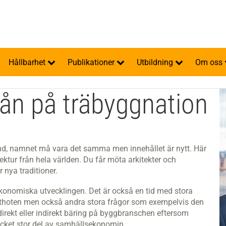
Hållbarhet
Publikationer
Utbildning
Om oss
vån på träbyggnation
hand, namnet må vara det samma men innehållet är nytt. Här
ektur från hela världen. Du får möta arkitekter och
 nya traditioner.
 ekonomiska utvecklingen. Det är också en tid med stora
athoten men också andra stora frågor som exempelvis den
 direkt eller indirekt bäring på byggbranschen eftersom
ycket stor del av samhällsekonomin.