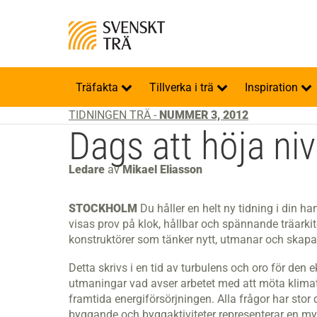
Träfakta
Tillverka i trä
Inspiration
TIDNINGEN TRÄ -
NUMMER 3, 2012
Dags att höja ni
Ledare
av
Mikael Eliasson
STOCKHOLM
Du håller en helt ny tidning i din 
visas prov på klok, hållbar och spännande träarkit
konstruktörer som tänker nytt, utmanar och skapar
Detta skrivs i en tid av turbulens och oro för den
utmaningar vad avser arbetet med att möta klim
framtida energiförsörjningen. Alla frågor har stor
byggande och byggaktiviteter representerar en m