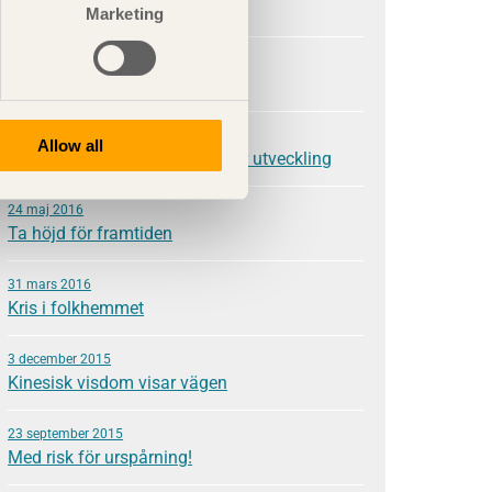
Våga visa mod
Marketing
28 november 2016
Nytänkande kräver kunskap
21 september 2016
Allow all
Kunskap är grunden för hållbar utveckling
24 maj 2016
Ta höjd för framtiden
31 mars 2016
Kris i folkhemmet
3 december 2015
Kinesisk visdom visar vägen
23 september 2015
Med risk för urspårning!